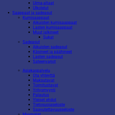
Uima-altaat
Ulkolelut
Saappaat ja sadeasut
Kumisaappaat
Aikuisten kumisaappaat
Lasten kumisaappaat
Muut jalkineet
Sukat
Sadeasut
Aikuisten sadeasut
Käsineet ja päähineet
Lasten sadeasut
Sateenvarjot
Asiakaspalvelu
Ota yhteyttä
Maksutavat
Toimitustavat
Yritysmyynti
Palautus
Yleiset ehdot
Tietosuojaseloste
Saavutettavuusseloste
Myymälät