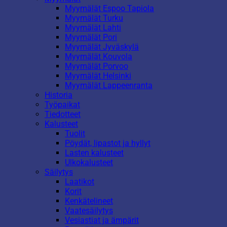
Myymälät Espoo Tapiola
Myymälät Turku
Myymälät Lahti
Myymälät Pori
Myymälät Jyväskylä
Myymälät Kouvola
Myymälät Porvoo
Myymälät Helsinki
Myymälät Lappeenranta
Historia
Työpaikat
Tiedotteet
Kalusteet
Tuolit
Pöydät, lipastot ja hyllyt
Lasten kalusteet
Ulkokalusteet
Säilytys
Laatikot
Korit
Kenkätelineet
Vaatesäilytys
Vesiastiat ja ämpärit