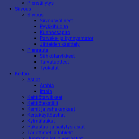
Piensäilytys
Siivous
Siivous
Siivousvälineet
Pyykkihuolto
Kunnossapito
Parveke- ja kynnysmatot
Jätteiden käsittely
Pienrauta
Sähkötarvikkeet
Turvatuotteet
Työkalut
Keittiö
Astiat
Arabia
Iittala
Keittiötarvikkeet
Keittiötekstiilit
Kernit ja vahakankaat
Kertakäyttöastiat
Kylmälaukut
Pakastus- ja säilytysrasiat
Tarjottimet ja tabletit
Juomapullot ja vesiastiat