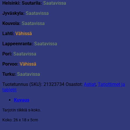
Helsinki: Suutarila:
Saatavissa
Jyväskyla:
Saatavissa
Kouvola:
Saatavissa
Lahti:
Vähissä
Lappeenranta:
Saatavissa
Pori:
Saatavissa
Porvoo:
Vähissä
Turku:
Saatavissa
Tuotetunnus (SKU):
21323734
Osastot:
Astiat
,
Tarjottimet ja
tabletit
Kuvaus
Tarjotin tiikkiä s-koko.
Koko: 26 x 18 x 5cm