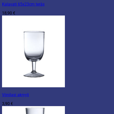
Kalavati 65x23cm teräs
18,90
€
Viinilasi akryyli
3,90
€