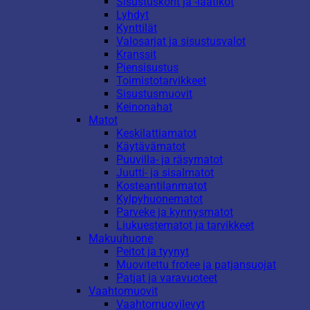
Sisustuskorit ja -laatikot
Lyhdyt
Kynttilät
Valosarjat ja sisustusvalot
Kranssit
Piensisustus
Toimistotarvikkeet
Sisustusmuovit
Keinonahat
Matot
Keskilattiamatot
Käytävämatot
Puuvilla- ja räsymatot
Juutti- ja sisalmatot
Kosteantilanmatot
Kylpyhuonematot
Parveke ja kynnysmatot
Liukuestematot ja tarvikkeet
Makuuhuone
Peitot ja tyynyt
Muovitettu frotee ja patjansuojat
Patjat ja varavuoteet
Vaahtomuovit
Vaahtomuovilevyt