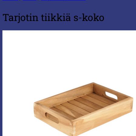
Tarjotin tiikkiä s-koko