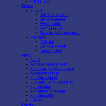
Piensäilytys
Siivous
Siivous
Jätteiden käsittely
Siivousvälineet
Pyykkihuolto
Kunnossapito
Parveke- ja kynnysmatot
Pienrauta
Työkalut
Sähkötarvikkeet
Turvatuotteet
Keittiö
Astiat
Kernit ja vahakankaat
Pakastus- ja säilytysrasiat
Kertakäyttöastiat
Keittiötarvikkeet
Juomapullot ja vesiastiat
Kylmälaukut
Tarjottimet ja tabletit
Keittiötekstiilit
Fiskars
Kylpyhuone