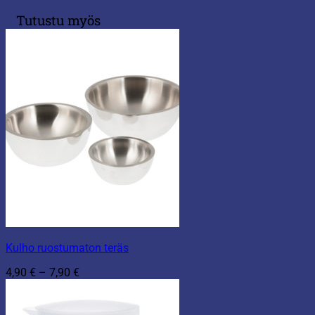
Tutustu myös
Kulho ruostumaton teräs
Hintaluokka:
4,90
€
–
7,90
€
4,90 €
-
7,90 €