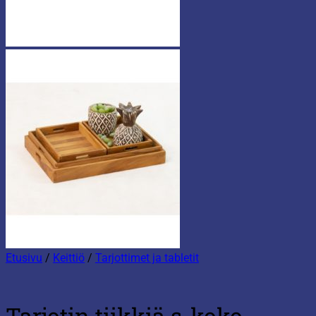
Etusivu
/
Keittiö
/
Tarjottimet ja tabletit
Tarjotin tiikkiä s-koko