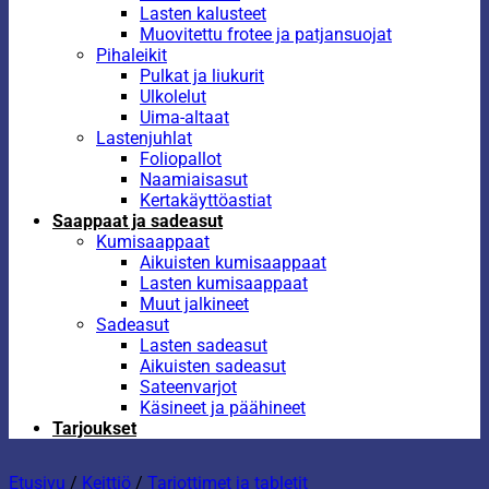
Lasten kalusteet
Muovitettu frotee ja patjansuojat
Pihaleikit
Pulkat ja liukurit
Ulkolelut
Uima-altaat
Lastenjuhlat
Foliopallot
Naamiaisasut
Kertakäyttöastiat
Saappaat ja sadeasut
Kumisaappaat
Aikuisten kumisaappaat
Lasten kumisaappaat
Muut jalkineet
Sadeasut
Lasten sadeasut
Aikuisten sadeasut
Sateenvarjot
Käsineet ja päähineet
Tarjoukset
Etusivu
/
Keittiö
/
Tarjottimet ja tabletit