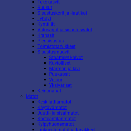
Tekokasvit
Ruukut
Sisustuskorit ja -laatikot
Lyhdyt
Kynttilät
Valosarjat ja sisustusvalot
Kranssit
Piensisustus
Toimistotarvikkeet
Sisustusmuovit
Staattiset kalvot
Kuviolliset
Marmori ja kivi
Puukuosit
Velour
Yksiväriset
Keinonahat
Matot
Keskilattiamatot
Käytävämatot
Juutti- ja sisalmatot
Kosteantilanmatot
Kylpyhuonematot
Liukuestematot ja tarvikkeet