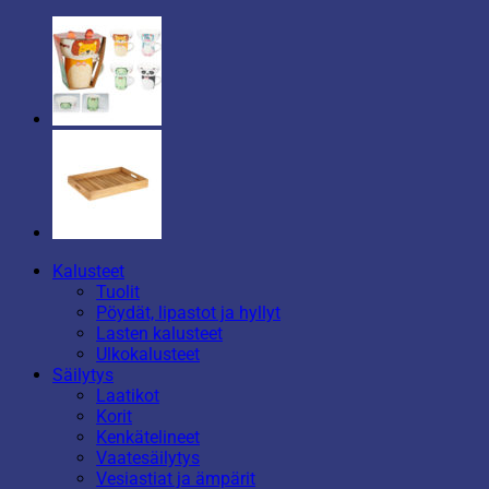
Kalusteet
Tuolit
Pöydät, lipastot ja hyllyt
Lasten kalusteet
Ulkokalusteet
Säilytys
Laatikot
Korit
Kenkätelineet
Vaatesäilytys
Vesiastiat ja ämpärit