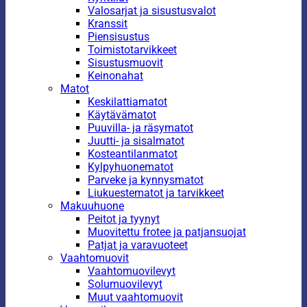
Valosarjat ja sisustusvalot
Kranssit
Piensisustus
Toimistotarvikkeet
Sisustusmuovit
Keinonahat
Matot
Keskilattiamatot
Käytävämatot
Puuvilla- ja räsymatot
Juutti- ja sisalmatot
Kosteantilanmatot
Kylpyhuonematot
Parveke ja kynnysmatot
Liukuestematot ja tarvikkeet
Makuuhuone
Peitot ja tyynyt
Muovitettu frotee ja patjansuojat
Patjat ja varavuoteet
Vaahtomuovit
Vaahtomuovilevyt
Solumuovilevyt
Muut vaahtomuovit