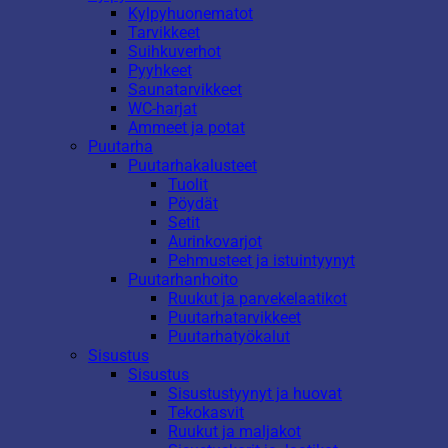
Kylpyhuonematot
Tarvikkeet
Suihkuverhot
Pyyhkeet
Saunatarvikkeet
WC-harjat
Ammeet ja potat
Puutarha
Puutarhakalusteet
Tuolit
Pöydät
Setit
Aurinkovarjot
Pehmusteet ja istuintyynyt
Puutarhanhoito
Ruukut ja parvekelaatikot
Puutarhatarvikkeet
Puutarhatyökalut
Sisustus
Sisustus
Sisustustyynyt ja huovat
Tekokasvit
Ruukut ja maljakot