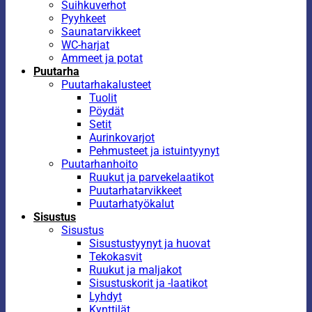
Suihkuverhot
Pyyhkeet
Saunatarvikkeet
WC-harjat
Ammeet ja potat
Puutarha
Puutarhakalusteet
Tuolit
Pöydät
Setit
Aurinkovarjot
Pehmusteet ja istuintyynyt
Puutarhanhoito
Ruukut ja parvekelaatikot
Puutarhatarvikkeet
Puutarhatyökalut
Sisustus
Sisustus
Sisustustyynyt ja huovat
Tekokasvit
Ruukut ja maljakot
Sisustuskorit ja -laatikot
Lyhdyt
Kynttilät