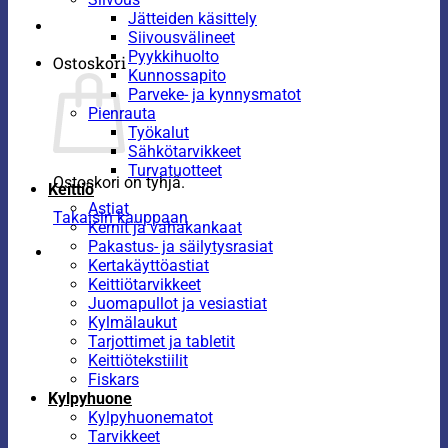
Jätteiden käsittely
Siivousvälineet
Pyykkihuolto
Ostoskori
Kunnossapito
Parveke- ja kynnysmatot
Pienrauta
Työkalut
Sähkötarvikkeet
Turvatuotteet
Ostoskori on tyhjä.
Keittiö
Astiat
Takaisin kauppaan
Kernit ja vahakankaat
Pakastus- ja säilytysrasiat
Kertakäyttöastiat
Keittiötarvikkeet
Juomapullot ja vesiastiat
Kylmälaukut
Tarjottimet ja tabletit
Keittiötekstiilit
Fiskars
Kylpyhuone
Kylpyhuonematot
Tarvikkeet