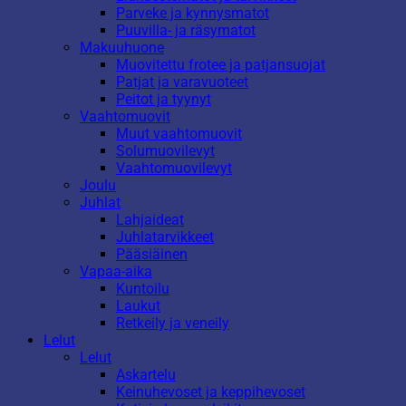
Parveke ja kynnysmatot
Puuvilla- ja räsymatot
Makuuhuone
Muovitettu frotee ja patjansuojat
Patjat ja varavuoteet
Peitot ja tyynyt
Vaahtomuovit
Muut vaahtomuovit
Solumuovilevyt
Vaahtomuovilevyt
Joulu
Juhlat
Lahjaideat
Juhlatarvikkeet
Pääsiäinen
Vapaa-aika
Kuntoilu
Laukut
Retkeily ja veneily
Lelut
Lelut
Askartelu
Keinuhevoset ja keppihevoset