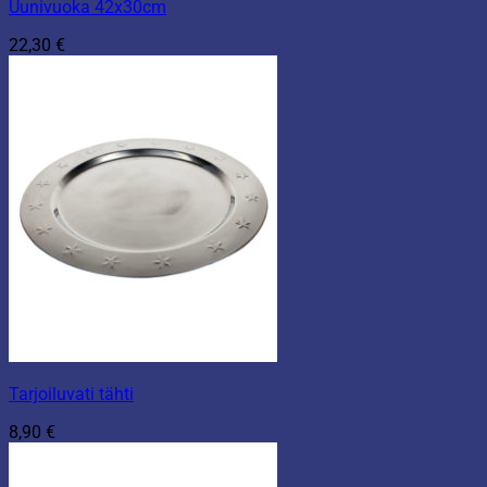
Uunivuoka 42x30cm
22,30
€
Tarjoiluvati tähti
8,90
€