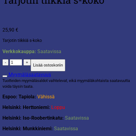
25,90
€
Tarjotin tiikkiä s-koko
Verkkokauppa:
Saatavissa
Tarjotin
Lisää ostoskoriin
tiikkiä
s-
Myymäläsaatavuus
koko
Tuotteiden myymäläsaldot vaihtelevat, eikä myymäläkohtaista saatavuutta
määrä
voida täysin taata.
Espoo: Tapiola:
Vähissä
Helsinki: Herttoniemi:
Loppu
Helsinki: Iso-Roobertinkatu:
Saatavissa
Helsinki: Munkkiniemi:
Saatavissa