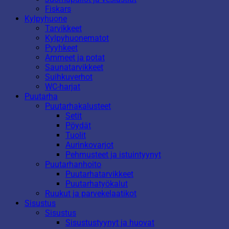
Fiskars
Kylpyhuone
Tarvikkeet
Kylpyhuonematot
Pyyhkeet
Ammeet ja potat
Saunatarvikkeet
Suihkuverhot
WC-harjat
Puutarha
Puutarhakalusteet
Setit
Pöydät
Tuolit
Aurinkovarjot
Pehmusteet ja istuintyynyt
Puutarhanhoito
Puutarhatarvikkeet
Puutarhatyökalut
Ruukut ja parvekelaatikot
Sisustus
Sisustus
Sisustustyynyt ja huovat