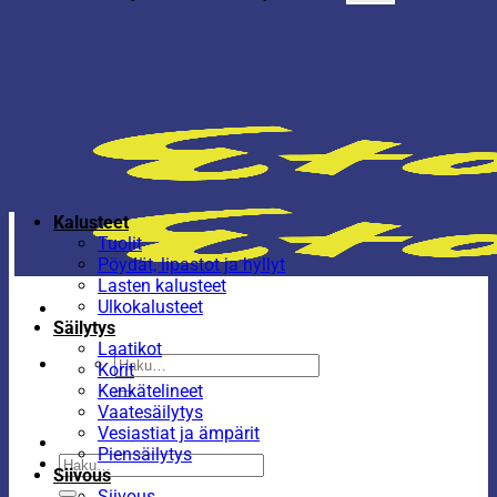
Kalusteet
Tuolit
Pöydät, lipastot ja hyllyt
Lasten kalusteet
Ulkokalusteet
Säilytys
Laatikot
Etsi:
Korit
Kenkätelineet
Vaatesäilytys
Vesiastiat ja ämpärit
Piensäilytys
Etsi:
Siivous
Siivous