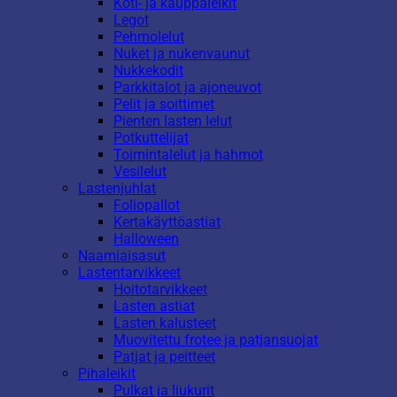
Koti- ja kauppaleikit
Legot
Pehmolelut
Nuket ja nukenvaunut
Nukkekodit
Parkkitalot ja ajoneuvot
Pelit ja soittimet
Pienten lasten lelut
Potkuttelijat
Toimintalelut ja hahmot
Vesilelut
Lastenjuhlat
Foliopallot
Kertakäyttöastiat
Halloween
Naamiaisasut
Lastentarvikkeet
Hoitotarvikkeet
Lasten astiat
Lasten kalusteet
Muovitettu frotee ja patjansuojat
Patjat ja peitteet
Pihaleikit
Pulkat ja liukurit