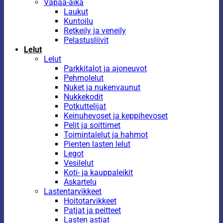
Vapaa-aika
Laukut
Kuntoilu
Retkeily ja veneily
Pelastusliivit
Lelut
Lelut
Parkkitalot ja ajoneuvot
Pehmolelut
Nuket ja nukenvaunut
Nukkekodit
Potkuttelijat
Keinuhevoset ja keppihevoset
Pelit ja soittimet
Toimintalelut ja hahmot
Pienten lasten lelut
Legot
Vesilelut
Koti- ja kauppaleikit
Askartelu
Lastentarvikkeet
Hoitotarvikkeet
Patjat ja peitteet
Lasten astiat