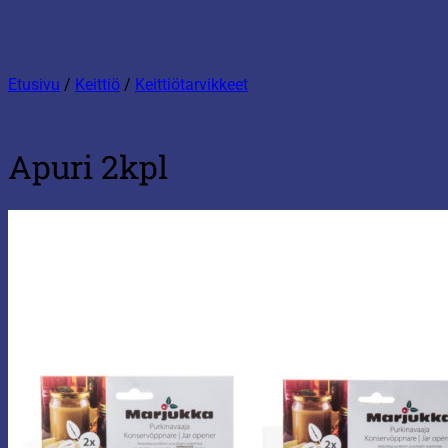
Etusivu
/
Keittiö
/
Keittiötarvikkeet
Apuri 2kpl