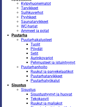
Kylpyhuonematot
Tarvikkeet
Suihkuverhot
Pyyhkeet
Saunatarvikkeet
WC-harjat
Ammeet ja potat
Puutarha
Puutarhakalusteet
Tuolit
Pöydät
Setit
Aurinkovarjot
Pehmusteet ja istuintyynyt
Puutarhanhoito
Ruukut ja parvekelaatikot
Puutarhatarvikkeet
Puutarhatyökalut
Sisustus
Sisustus
Sisustustyynyt ja huovat
Tekokasvit
Ruukut ja maljakot