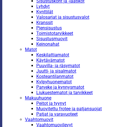
Sisustuskorit ja -laatikot
Lyhdyt
Kynttilät
Valosarjat ja sisustusvalot
Kranssit
Piensisustus
Toimistotarvikkeet
Sisustusmuovit
Keinonahat
Matot
Keskilattiamatot
Käytävämatot
Puuvilla- ja räsymatot
Juutti- ja sisalmatot
Kosteantilanmatot
Kylpyhuonematot
Parveke ja kynnysmatot
Liukuestematot ja tarvikkeet
Makuuhuone
Peitot ja tyynyt
Muovitettu frotee ja patjansuojat
Patjat ja varavuoteet
Vaahtomuovit
Vaahtomuovilevyt