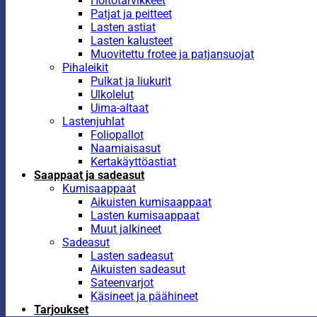
Hoitotarvikkeet
Patjat ja peitteet
Lasten astiat
Lasten kalusteet
Muovitettu frotee ja patjansuojat
Pihaleikit
Pulkat ja liukurit
Ulkolelut
Uima-altaat
Lastenjuhlat
Foliopallot
Naamiaisasut
Kertakäyttöastiat
Saappaat ja sadeasut
Kumisaappaat
Aikuisten kumisaappaat
Lasten kumisaappaat
Muut jalkineet
Sadeasut
Lasten sadeasut
Aikuisten sadeasut
Sateenvarjot
Käsineet ja päähineet
Tarjoukset