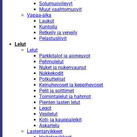
Solumuovilevyt
Muut vaahtomuovit
Vapaa-aika
Laukut
Kuntoilu
Retkeily ja veneily
Pelastusliivit
Lelut
Lelut
Parkkitalot ja ajoneuvot
Pehmolelut
Nuket ja nukenvaunut
Nukkekodit
Potkuttelijat
Keinuhevoset ja keppihevoset
Pelit ja soittimet
Toimintalelut ja hahmot
Pienten lasten lelut
Legot
Vesilelut
Koti- ja kauppaleikit
Askartelu
Lastentarvikkeet