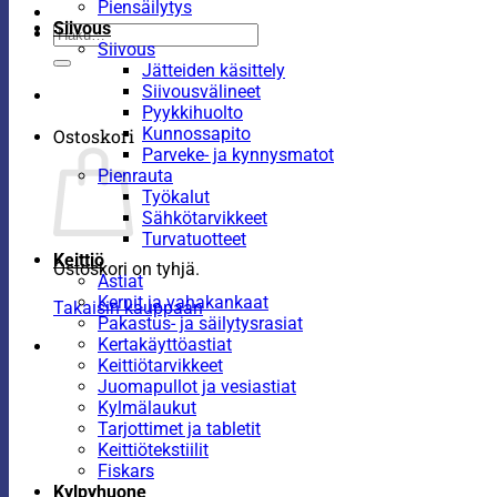
Piensäilytys
Siivous
Etsi:
Siivous
Jätteiden käsittely
Siivousvälineet
Pyykkihuolto
Kunnossapito
Ostoskori
Parveke- ja kynnysmatot
Pienrauta
Työkalut
Sähkötarvikkeet
Turvatuotteet
Keittiö
Ostoskori on tyhjä.
Astiat
Kernit ja vahakankaat
Takaisin kauppaan
Pakastus- ja säilytysrasiat
Kertakäyttöastiat
Keittiötarvikkeet
Juomapullot ja vesiastiat
Kylmälaukut
Tarjottimet ja tabletit
Keittiötekstiilit
Fiskars
Kylpyhuone