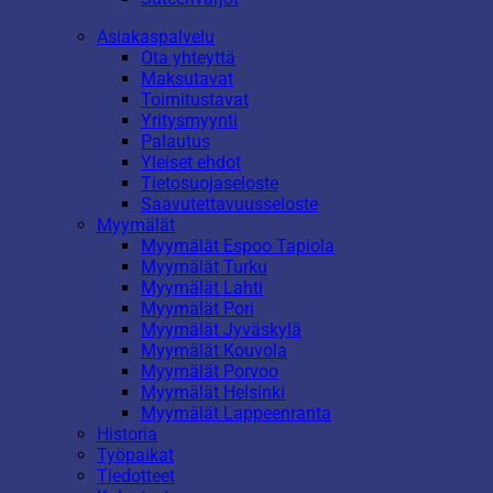
Asiakaspalvelu
Ota yhteyttä
Maksutavat
Toimitustavat
Yritysmyynti
Palautus
Yleiset ehdot
Tietosuojaseloste
Saavutettavuusseloste
Myymälät
Myymälät Espoo Tapiola
Myymälät Turku
Myymälät Lahti
Myymälät Pori
Myymälät Jyväskylä
Myymälät Kouvola
Myymälät Porvoo
Myymälät Helsinki
Myymälät Lappeenranta
Historia
Työpaikat
Tiedotteet