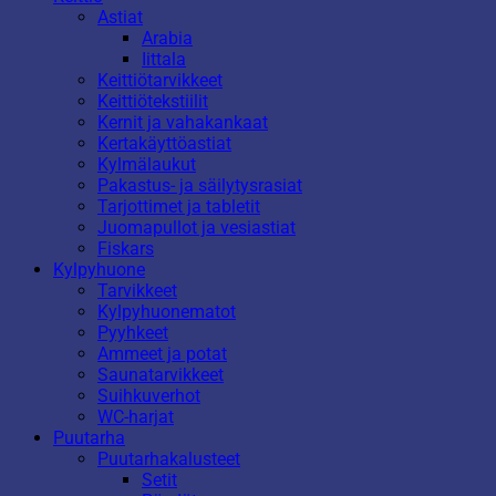
Astiat
Arabia
Iittala
Keittiötarvikkeet
Keittiötekstiilit
Kernit ja vahakankaat
Kertakäyttöastiat
Kylmälaukut
Pakastus- ja säilytysrasiat
Tarjottimet ja tabletit
Juomapullot ja vesiastiat
Fiskars
Kylpyhuone
Tarvikkeet
Kylpyhuonematot
Pyyhkeet
Ammeet ja potat
Saunatarvikkeet
Suihkuverhot
WC-harjat
Puutarha
Puutarhakalusteet
Setit