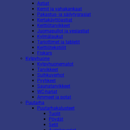
Astiat
Kernit ja vahakankaat
Pakastus- ja säilytysrasiat
Kertakäyttöastiat
Keittiötarvikkeet
Juomapullot ja vesiastiat
Kylmälaukut
Tarjottimet ja tabletit
Keittiötekstiilit
Fiskars
Kylpyhuone
Kylpyhuonematot
Tarvikkeet
Suihkuverhot
Pyyhkeet
Saunatarvikkeet
WC-harjat
Ammeet ja potat
Puutarha
Puutarhakalusteet
Tuolit
Pöydät
Setit