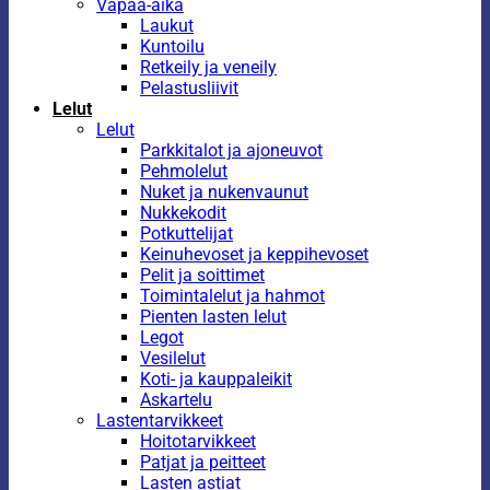
Vapaa-aika
Laukut
Kuntoilu
Retkeily ja veneily
Pelastusliivit
Lelut
Lelut
Parkkitalot ja ajoneuvot
Pehmolelut
Nuket ja nukenvaunut
Nukkekodit
Potkuttelijat
Keinuhevoset ja keppihevoset
Pelit ja soittimet
Toimintalelut ja hahmot
Pienten lasten lelut
Legot
Vesilelut
Koti- ja kauppaleikit
Askartelu
Lastentarvikkeet
Hoitotarvikkeet
Patjat ja peitteet
Lasten astiat