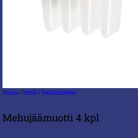
Etusivu
/
Keittiö
/
Keittiötarvikkeet
Mehujäämuotti 4 kpl