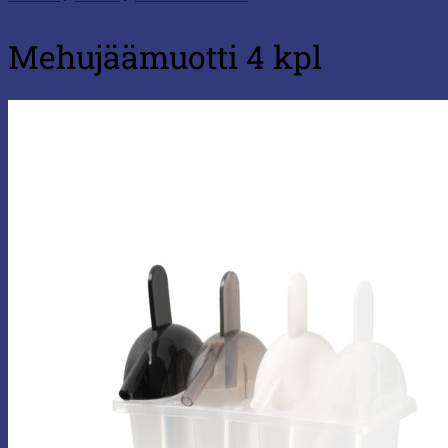
Mehujäämuotti 4 kpl