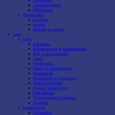
Lahjaideat
Juhlatarvikkeet
Pääsiäinen
Vapaa-aika
Kuntoilu
Laukut
Retkeily ja veneily
Lelut
Lelut
Askartelu
Keinuhevoset ja keppihevoset
Koti- ja kauppaleikit
Legot
Pehmolelut
Nuket ja nukenvaunut
Nukkekodit
Parkkitalot ja ajoneuvot
Pelit ja soittimet
Pienten lasten lelut
Potkuttelijat
Toimintalelut ja hahmot
Vesilelut
Lastenjuhlat
Foliopallot