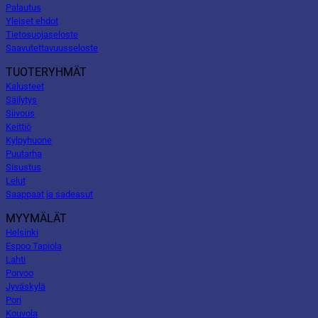
Palautus
Yleiset ehdot
Tietosuojaseloste
Saavutettavuusseloste
TUOTERYHMÄT
Kalusteet
Säilytys
Siivous
Keittiö
Kylpyhuone
Puutarha
Sisustus
Lelut
Saappaat ja sadeasut
MYYMÄLÄT
Helsinki
Espoo Tapiola
Lahti
Porvoo
Jyväskylä
Pori
Kouvola