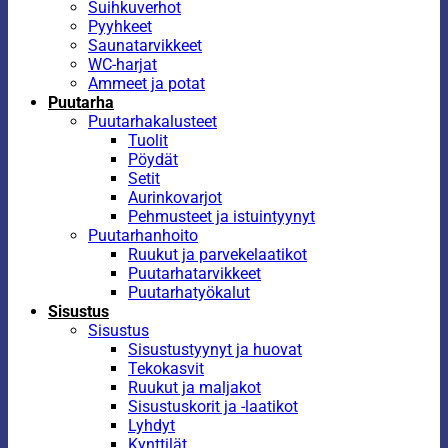
Suihkuverhot
Pyyhkeet
Saunatarvikkeet
WC-harjat
Ammeet ja potat
Puutarha
Puutarhakalusteet
Tuolit
Pöydät
Setit
Aurinkovarjot
Pehmusteet ja istuintyynyt
Puutarhanhoito
Ruukut ja parvekelaatikot
Puutarhatarvikkeet
Puutarhatyökalut
Sisustus
Sisustus
Sisustustyynyt ja huovat
Tekokasvit
Ruukut ja maljakot
Sisustuskorit ja -laatikot
Lyhdyt
Kynttilät