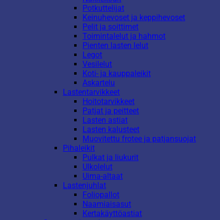
Potkuttelijat
Keinuhevoset ja keppihevoset
Pelit ja soittimet
Toimintalelut ja hahmot
Pienten lasten lelut
Legot
Vesilelut
Koti- ja kauppaleikit
Askartelu
Lastentarvikkeet
Hoitotarvikkeet
Patjat ja peitteet
Lasten astiat
Lasten kalusteet
Muovitettu frotee ja patjansuojat
Pihaleikit
Pulkat ja liukurit
Ulkolelut
Uima-altaat
Lastenjuhlat
Foliopallot
Naamiaisasut
Kertakäyttöastiat