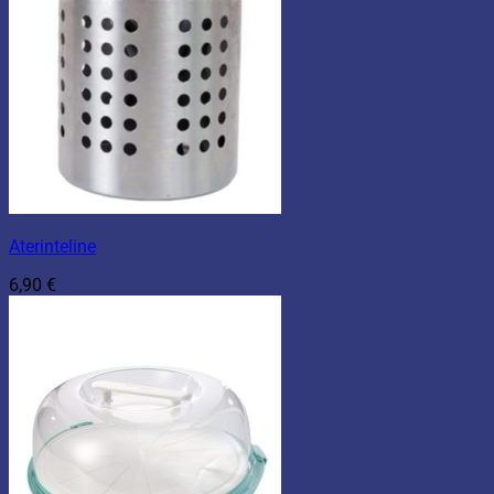
Aterinteline
6,90
€