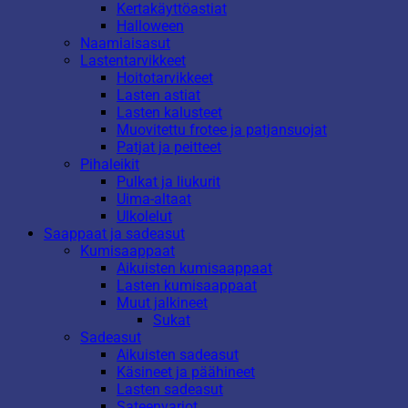
Kertakäyttöastiat
Halloween
Naamiaisasut
Lastentarvikkeet
Hoitotarvikkeet
Lasten astiat
Lasten kalusteet
Muovitettu frotee ja patjansuojat
Patjat ja peitteet
Pihaleikit
Pulkat ja liukurit
Uima-altaat
Ulkolelut
Saappaat ja sadeasut
Kumisaappaat
Aikuisten kumisaappaat
Lasten kumisaappaat
Muut jalkineet
Sukat
Sadeasut
Aikuisten sadeasut
Käsineet ja päähineet
Lasten sadeasut
Sateenvarjot