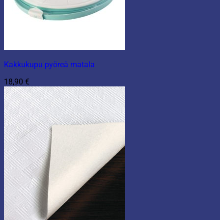
Kakkukupu pyöreä matala
18,90
€