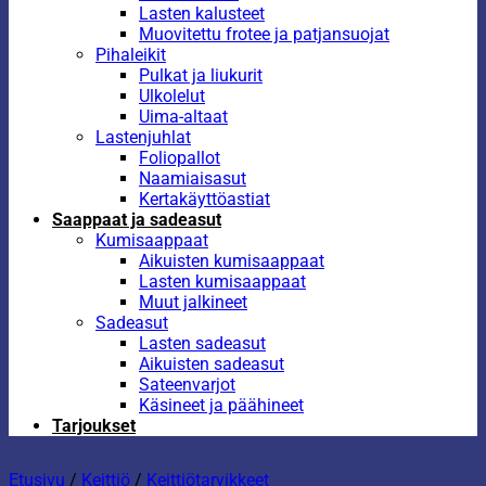
Lasten kalusteet
Muovitettu frotee ja patjansuojat
Pihaleikit
Pulkat ja liukurit
Ulkolelut
Uima-altaat
Lastenjuhlat
Foliopallot
Naamiaisasut
Kertakäyttöastiat
Saappaat ja sadeasut
Kumisaappaat
Aikuisten kumisaappaat
Lasten kumisaappaat
Muut jalkineet
Sadeasut
Lasten sadeasut
Aikuisten sadeasut
Sateenvarjot
Käsineet ja päähineet
Tarjoukset
Etusivu
/
Keittiö
/
Keittiötarvikkeet