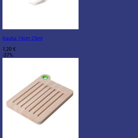
Kauha 14cm 25ml
1,20
€
-37%