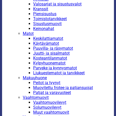
Valosarjat ja sisustusvalot
Kranssit
Piensisustus
Toimistotarvikkeet
Sisustusmuovit
Keinonahat
Matot
Keskilattiamatot
Käytävämatot
Puuvilla- ja räsymatot
Juutti- ja sisalmatot
Kosteantilanmatot
Kylpyhuonematot
Parveke ja kynnysmatot
Liukuestematot ja tarvikkeet
Makuuhuone
Peitot ja tyynyt
Muovitettu frotee ja patjansuojat
Patjat ja varavuoteet
Vaahtomuovit
Vaahtomuovilevyt
Solumuovilevyt
Muut vaahtomuovit