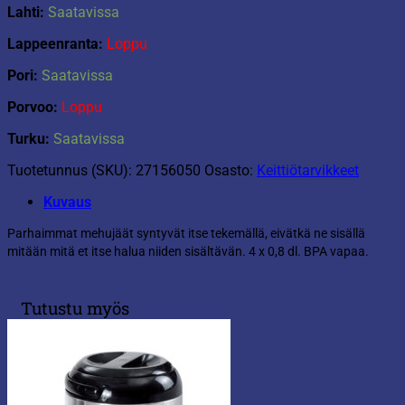
Lahti:
Saatavissa
Lappeenranta:
Loppu
Pori:
Saatavissa
Porvoo:
Loppu
Turku:
Saatavissa
Tuotetunnus (SKU):
27156050
Osasto:
Keittiötarvikkeet
Kuvaus
Parhaimmat mehujäät syntyvät itse tekemällä, eivätkä ne sisällä
mitään mitä et itse halua niiden sisältävän. 4 x 0,8 dl. BPA vapaa.
Tutustu myös