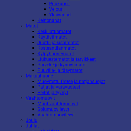
Puukuosit
Velour
Yksiväriset
Keinonahat
Matot
Keskilattiamatot
Käytävämatot
Juutti- ja sisalmatot
Kosteantilanmatot
Kylpyhuonematot
Liukuestematot ja tarvikkeet
Parveke ja kynnysmatot
Puuvilla- ja räsymatot
Makuuhuone
Muovitettu frotee ja patjansuojat
Patjat ja varavuoteet
Peitot ja tyynyt
Vaahtomuovit
Muut vaahtomuovit
Solumuovilevyt
Vaahtomuovilevyt
Joulu
Juhlat