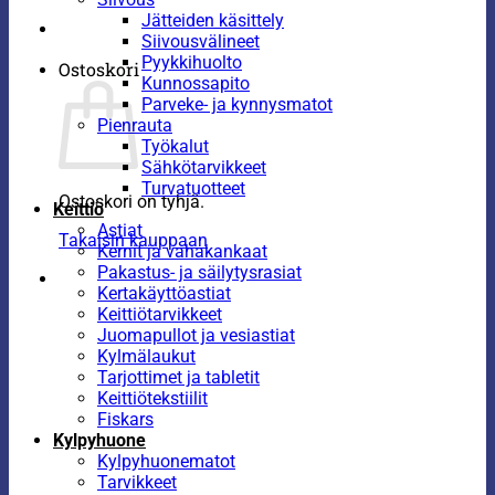
Jätteiden käsittely
Siivousvälineet
Pyykkihuolto
Ostoskori
Kunnossapito
Parveke- ja kynnysmatot
Pienrauta
Työkalut
Sähkötarvikkeet
Turvatuotteet
Ostoskori on tyhjä.
Keittiö
Astiat
Takaisin kauppaan
Kernit ja vahakankaat
Pakastus- ja säilytysrasiat
Kertakäyttöastiat
Keittiötarvikkeet
Juomapullot ja vesiastiat
Kylmälaukut
Tarjottimet ja tabletit
Keittiötekstiilit
Fiskars
Kylpyhuone
Kylpyhuonematot
Tarvikkeet