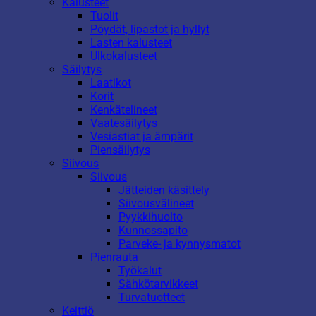
Kalusteet
Tuolit
Pöydät, lipastot ja hyllyt
Lasten kalusteet
Ulkokalusteet
Säilytys
Laatikot
Korit
Kenkätelineet
Vaatesäilytys
Vesiastiat ja ämpärit
Piensäilytys
Siivous
Siivous
Jätteiden käsittely
Siivousvälineet
Pyykkihuolto
Kunnossapito
Parveke- ja kynnysmatot
Pienrauta
Työkalut
Sähkötarvikkeet
Turvatuotteet
Keittiö