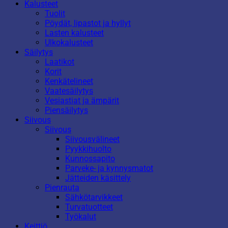
Kalusteet
Tuolit
Pöydät, lipastot ja hyllyt
Lasten kalusteet
Ulkokalusteet
Säilytys
Laatikot
Korit
Kenkätelineet
Vaatesäilytys
Vesiastiat ja ämpärit
Piensäilytys
Siivous
Siivous
Siivousvälineet
Pyykkihuolto
Kunnossapito
Parveke- ja kynnysmatot
Jätteiden käsittely
Pienrauta
Sähkötarvikkeet
Turvatuotteet
Työkalut
Keittiö