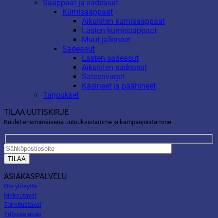
Saappaat ja sadeasut
Kumisaappaat
Aikuisten kumisaappaat
Lasten kumisaappaat
Muut jalkineet
Sadeasut
Lasten sadeasut
Aikuisten sadeasut
Sateenvarjot
Käsineet ja päähineet
Tarjoukset
TILAA UUTISKIRJE
Kuulet ensimmäisenä uutuuksistamme ja kampanjoistamme
ASIAKASPALVELU
Ota yhteyttä
Maksutavat
Toimitustavat
Yritysasiakas