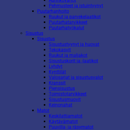
Aurinkovarjot
Pehmusteet ja istuintyynyt
Puutarhanhoito
Ruukut ja parvekelaatikot
Puutarhatarvikkeet
Puutarhatyökalut
Sisustus
Sisustus
Sisustustyynyt ja huovat
Tekokasvit
Ruukut ja maljakot
Sisustuskorit ja -laatikot
Lyhdyt
Kynttilät
Valosarjat ja sisustusvalot
Kranssit
Piensisustus
Toimistotarvikkeet
Sisustusmuovit
Keinonahat
Matot
Keskilattiamatot
Käytävämatot
Puuvilla- ja räsymatot