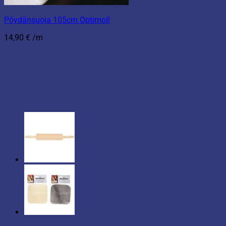
Pöydänsuoja 105cm Optimoll
14,90
€
/m