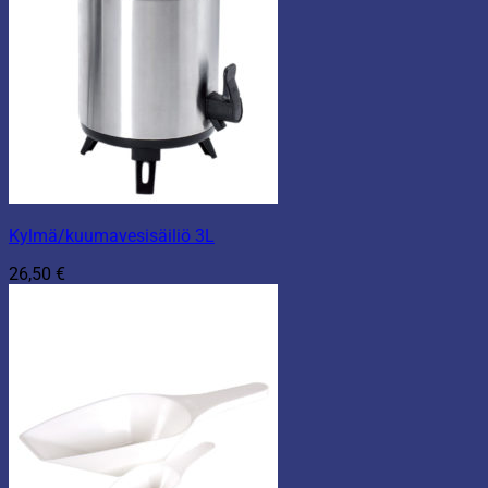
Kylmä/kuumavesisäiliö 3L
26,50
€