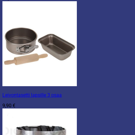
Leivontasetti lapsille 3 osaa
9,90
€