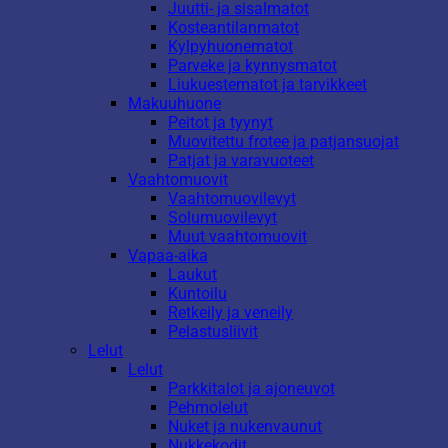
Juutti- ja sisalmatot
Kosteantilanmatot
Kylpyhuonematot
Parveke ja kynnysmatot
Liukuestematot ja tarvikkeet
Makuuhuone
Peitot ja tyynyt
Muovitettu frotee ja patjansuojat
Patjat ja varavuoteet
Vaahtomuovit
Vaahtomuovilevyt
Solumuovilevyt
Muut vaahtomuovit
Vapaa-aika
Laukut
Kuntoilu
Retkeily ja veneily
Pelastusliivit
Lelut
Lelut
Parkkitalot ja ajoneuvot
Pehmolelut
Nuket ja nukenvaunut
Nukkekodit