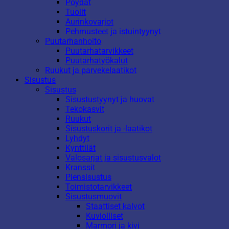
Pöydät
Tuolit
Aurinkovarjot
Pehmusteet ja istuintyynyt
Puutarhanhoito
Puutarhatarvikkeet
Puutarhatyökalut
Ruukut ja parvekelaatikot
Sisustus
Sisustus
Sisustustyynyt ja huovat
Tekokasvit
Ruukut
Sisustuskorit ja -laatikot
Lyhdyt
Kynttilät
Valosarjat ja sisustusvalot
Kranssit
Piensisustus
Toimistotarvikkeet
Sisustusmuovit
Staattiset kalvot
Kuviolliset
Marmori ja kivi