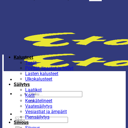
Kalusteet
Tuolit
Pöydät, lipastot ja hyllyt
Lasten kalusteet
Ulkokalusteet
Säilytys
Laatikot
Etsi:
Korit
Kenkätelineet
Vaatesäilytys
Vesiastiat ja ämpärit
Piensäilytys
Etsi:
Siivous
Siivous