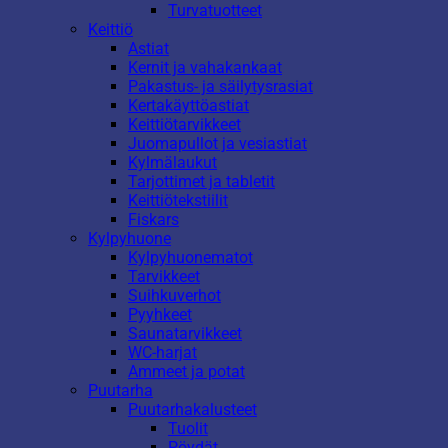
Turvatuotteet
Keittiö
Astiat
Kernit ja vahakankaat
Pakastus- ja säilytysrasiat
Kertakäyttöastiat
Keittiötarvikkeet
Juomapullot ja vesiastiat
Kylmälaukut
Tarjottimet ja tabletit
Keittiötekstiilit
Fiskars
Kylpyhuone
Kylpyhuonematot
Tarvikkeet
Suihkuverhot
Pyyhkeet
Saunatarvikkeet
WC-harjat
Ammeet ja potat
Puutarha
Puutarhakalusteet
Tuolit
Pöydät