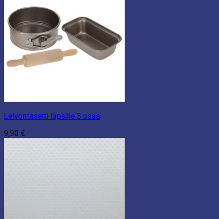
Leivontasetti lapsille 3 osaa
9,90
€