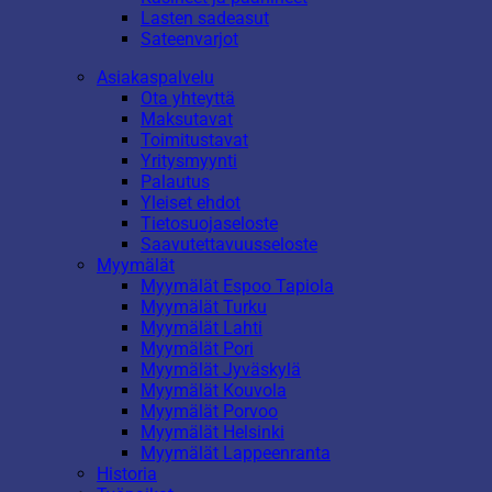
Lasten sadeasut
Sateenvarjot
Asiakaspalvelu
Ota yhteyttä
Maksutavat
Toimitustavat
Yritysmyynti
Palautus
Yleiset ehdot
Tietosuojaseloste
Saavutettavuusseloste
Myymälät
Myymälät Espoo Tapiola
Myymälät Turku
Myymälät Lahti
Myymälät Pori
Myymälät Jyväskylä
Myymälät Kouvola
Myymälät Porvoo
Myymälät Helsinki
Myymälät Lappeenranta
Historia