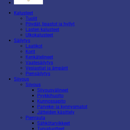
Kalusteet
Tuolit
Pöydät, lipastot ja hyllyt
Lasten kalusteet
Ulkokalusteet
Säilytys
Laatikot
Korit
Kenkätelineet
Vaatesäilytys
Vesiastiat ja ämpärit
Piensäilytys
Siivous
Siivous
Siivousvälineet
Pyykkihuolto
Kunnossapito
Parveke- ja kynnysmatot
Jätteiden käsittely
Pienrauta
Sähkötarvikkeet
Turvatuotteet