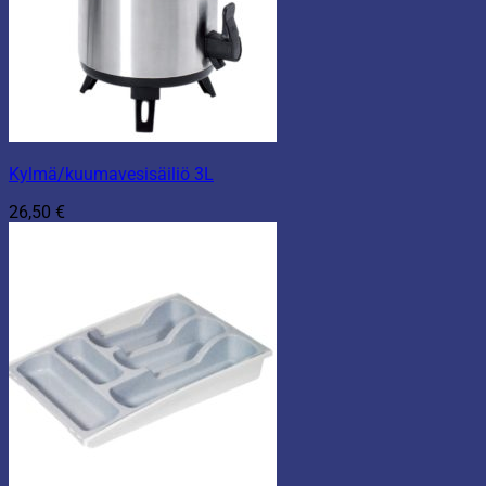
Kylmä/kuumavesisäiliö 3L
26,50
€