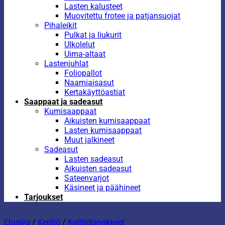
Lasten kalusteet
Muovitettu frotee ja patjansuojat
Pihaleikit
Pulkat ja liukurit
Ulkolelut
Uima-altaat
Lastenjuhlat
Foliopallot
Naamiaisasut
Kertakäyttöastiat
Saappaat ja sadeasut
Kumisaappaat
Aikuisten kumisaappaat
Lasten kumisaappaat
Muut jalkineet
Sadeasut
Lasten sadeasut
Aikuisten sadeasut
Sateenvarjot
Käsineet ja päähineet
Tarjoukset
Etusivu
/
Keittiö
/
Keittiötarvikkeet