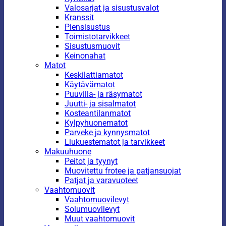
Valosarjat ja sisustusvalot
Kranssit
Piensisustus
Toimistotarvikkeet
Sisustusmuovit
Keinonahat
Matot
Keskilattiamatot
Käytävämatot
Puuvilla- ja räsymatot
Juutti- ja sisalmatot
Kosteantilanmatot
Kylpyhuonematot
Parveke ja kynnysmatot
Liukuestematot ja tarvikkeet
Makuuhuone
Peitot ja tyynyt
Muovitettu frotee ja patjansuojat
Patjat ja varavuoteet
Vaahtomuovit
Vaahtomuovilevyt
Solumuovilevyt
Muut vaahtomuovit