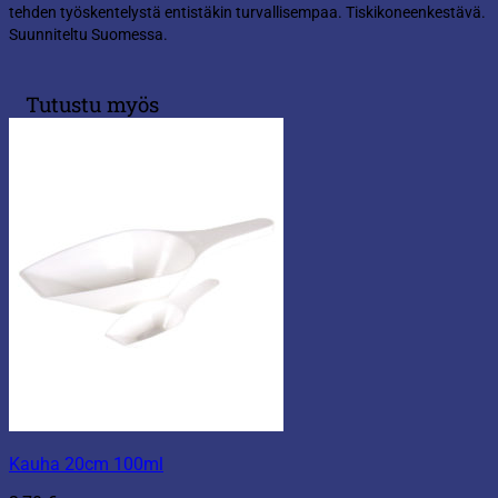
tehden työskentelystä entistäkin turvallisempaa. Tiskikoneenkestävä.
Suunniteltu Suomessa.
Tutustu myös
Kauha 20cm 100ml