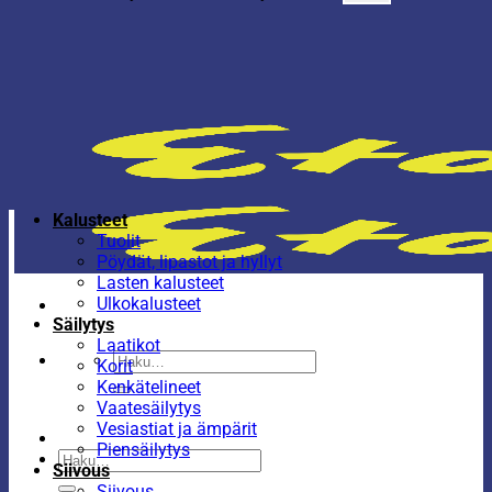
Kalusteet
Tuolit
Pöydät, lipastot ja hyllyt
Lasten kalusteet
Ulkokalusteet
Säilytys
Laatikot
Etsi:
Korit
Kenkätelineet
Vaatesäilytys
Vesiastiat ja ämpärit
Piensäilytys
Etsi:
Siivous
Siivous