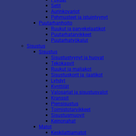
Setit
Aurinkovarjot
Pehmusteet ja istuintyynyt
Puutarhanhoito
Ruukut ja parvekelaatikot
Puutarhatarvikkeet
Puutarhatyökalut
Sisustus
Sisustus
Sisustustyynyt ja huovat
Tekokasvit
Ruukut ja maljakot
Sisustuskorit ja -laatikot
Lyhdyt
Kynttilät
Valosarjat ja sisustusvalot
Kranssit
Piensisustus
Toimistotarvikkeet
Sisustusmuovit
Keinonahat
Matot
Keskilattiamatot