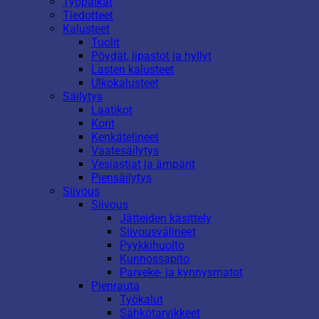
Työpaikat
Tiedotteet
Kalusteet
Tuolit
Pöydät, lipastot ja hyllyt
Lasten kalusteet
Ulkokalusteet
Säilytys
Laatikot
Korit
Kenkätelineet
Vaatesäilytys
Vesiastiat ja ämpärit
Piensäilytys
Siivous
Siivous
Jätteiden käsittely
Siivousvälineet
Pyykkihuolto
Kunnossapito
Parveke- ja kynnysmatot
Pienrauta
Työkalut
Sähkötarvikkeet