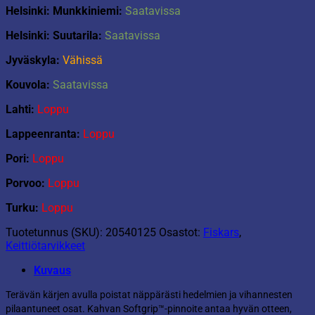
Helsinki: Munkkiniemi:
Saatavissa
Helsinki: Suutarila:
Saatavissa
Jyväskyla:
Vähissä
Kouvola:
Saatavissa
Lahti:
Loppu
Lappeenranta:
Loppu
Pori:
Loppu
Porvoo:
Loppu
Turku:
Loppu
Tuotetunnus (SKU):
20540125
Osastot:
Fiskars
,
Keittiötarvikkeet
Kuvaus
Terävän kärjen avulla poistat näppärästi hedelmien ja vihannesten
pilaantuneet osat. Kahvan Softgrip™-pinnoite antaa hyvän otteen,