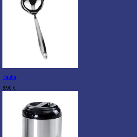
Kauha
3,90
€