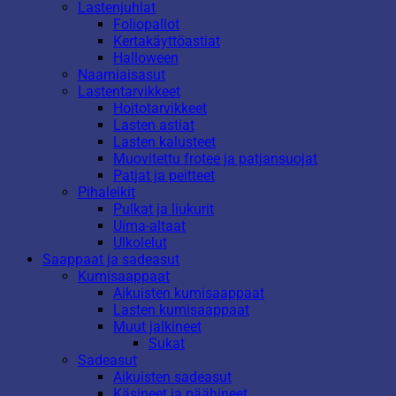
Lastenjuhlat
Foliopallot
Kertakäyttöastiat
Halloween
Naamiaisasut
Lastentarvikkeet
Hoitotarvikkeet
Lasten astiat
Lasten kalusteet
Muovitettu frotee ja patjansuojat
Patjat ja peitteet
Pihaleikit
Pulkat ja liukurit
Uima-altaat
Ulkolelut
Saappaat ja sadeasut
Kumisaappaat
Aikuisten kumisaappaat
Lasten kumisaappaat
Muut jalkineet
Sukat
Sadeasut
Aikuisten sadeasut
Käsineet ja päähineet