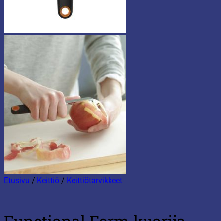
Etusivu
/
Keittiö
/
Keittiötarvikkeet
Functional Form kuorija