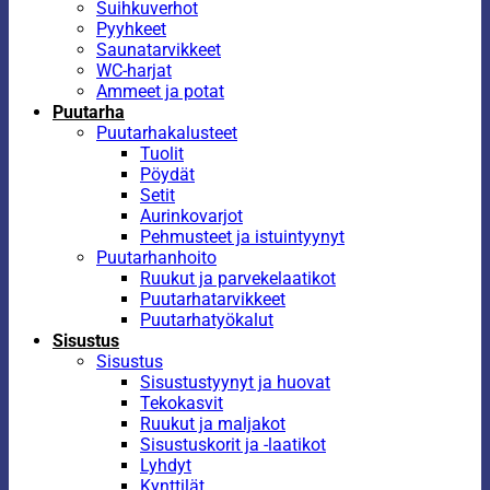
Suihkuverhot
Pyyhkeet
Saunatarvikkeet
WC-harjat
Ammeet ja potat
Puutarha
Puutarhakalusteet
Tuolit
Pöydät
Setit
Aurinkovarjot
Pehmusteet ja istuintyynyt
Puutarhanhoito
Ruukut ja parvekelaatikot
Puutarhatarvikkeet
Puutarhatyökalut
Sisustus
Sisustus
Sisustustyynyt ja huovat
Tekokasvit
Ruukut ja maljakot
Sisustuskorit ja -laatikot
Lyhdyt
Kynttilät