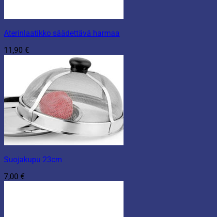
Aterinlaatikko säädettävä harmaa
11,90
€
Suojakupu 23cm
7,00
€