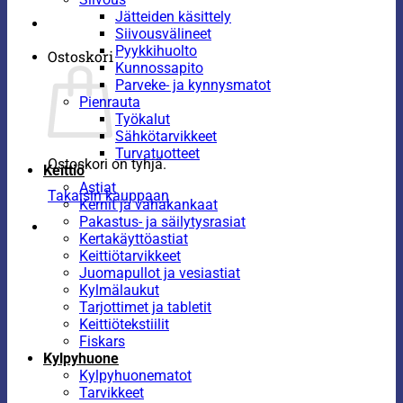
Jätteiden käsittely
Siivousvälineet
Pyykkihuolto
Ostoskori
Kunnossapito
Parveke- ja kynnysmatot
Pienrauta
Työkalut
Sähkötarvikkeet
Turvatuotteet
Ostoskori on tyhjä.
Keittiö
Astiat
Takaisin kauppaan
Kernit ja vahakankaat
Pakastus- ja säilytysrasiat
Kertakäyttöastiat
Keittiötarvikkeet
Juomapullot ja vesiastiat
Kylmälaukut
Tarjottimet ja tabletit
Keittiötekstiilit
Fiskars
Kylpyhuone
Kylpyhuonematot
Tarvikkeet