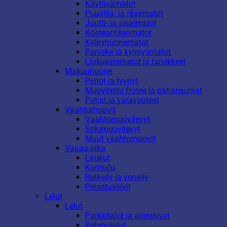
Käytävämatot
Puuvilla- ja räsymatot
Juutti- ja sisalmatot
Kosteantilanmatot
Kylpyhuonematot
Parveke ja kynnysmatot
Liukuestematot ja tarvikkeet
Makuuhuone
Peitot ja tyynyt
Muovitettu frotee ja patjansuojat
Patjat ja varavuoteet
Vaahtomuovit
Vaahtomuovilevyt
Solumuovilevyt
Muut vaahtomuovit
Vapaa-aika
Laukut
Kuntoilu
Retkeily ja veneily
Pelastusliivit
Lelut
Lelut
Parkkitalot ja ajoneuvot
Pehmolelut