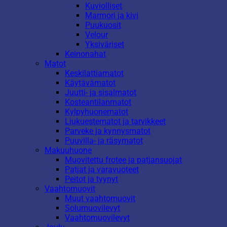
Kuviolliset
Marmori ja kivi
Puukuosit
Velour
Yksiväriset
Keinonahat
Matot
Keskilattiamatot
Käytävämatot
Juutti- ja sisalmatot
Kosteantilanmatot
Kylpyhuonematot
Liukuestematot ja tarvikkeet
Parveke ja kynnysmatot
Puuvilla- ja räsymatot
Makuuhuone
Muovitettu frotee ja patjansuojat
Patjat ja varavuoteet
Peitot ja tyynyt
Vaahtomuovit
Muut vaahtomuovit
Solumuovilevyt
Vaahtomuovilevyt