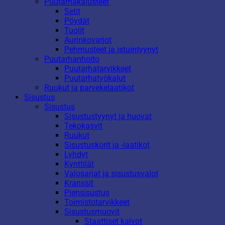
Puutarhakalusteet
Setit
Pöydät
Tuolit
Aurinkovarjot
Pehmusteet ja istuintyynyt
Puutarhanhoito
Puutarhatarvikkeet
Puutarhatyökalut
Ruukut ja parvekelaatikot
Sisustus
Sisustus
Sisustustyynyt ja huovat
Tekokasvit
Ruukut
Sisustuskorit ja -laatikot
Lyhdyt
Kynttilät
Valosarjat ja sisustusvalot
Kranssit
Piensisustus
Toimistotarvikkeet
Sisustusmuovit
Staattiset kalvot