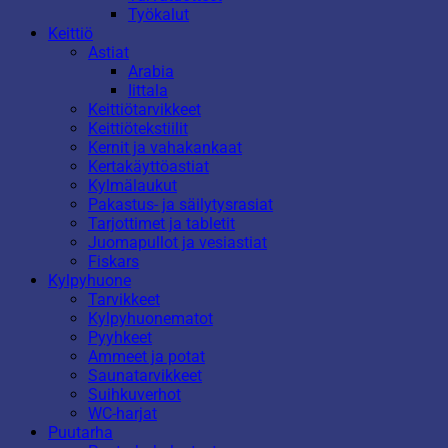
Työkalut
Keittiö
Astiat
Arabia
Iittala
Keittiötarvikkeet
Keittiötekstiilit
Kernit ja vahakankaat
Kertakäyttöastiat
Kylmälaukut
Pakastus- ja säilytysrasiat
Tarjottimet ja tabletit
Juomapullot ja vesiastiat
Fiskars
Kylpyhuone
Tarvikkeet
Kylpyhuonematot
Pyyhkeet
Ammeet ja potat
Saunatarvikkeet
Suihkuverhot
WC-harjat
Puutarha