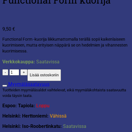
9,50
€
Functional Form -kuorija liikkumattomalla terällä sopii kaikenlaiseen
kuorimiseen, mutta erityisen näppärä se on hedelmien ja vihannesten
kuorimisessa.
Verkkokauppa:
Saatavissa
Functional
Lisää ostoskoriin
Form
kuorija
Myymäläsaatavuus
määrä
Tuotteiden myymäläsaldot vaihtelevat, eikä myymäläkohtaista saatavuutta
voida täysin taata.
Espoo: Tapiola:
Loppu
Helsinki: Herttoniemi:
Vähissä
Helsinki: Iso-Roobertinkatu:
Saatavissa