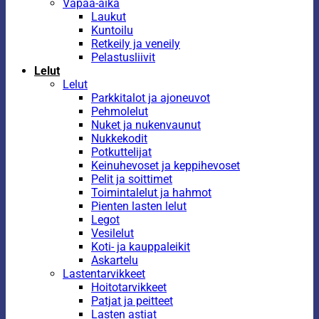
Vapaa-aika
Laukut
Kuntoilu
Retkeily ja veneily
Pelastusliivit
Lelut
Lelut
Parkkitalot ja ajoneuvot
Pehmolelut
Nuket ja nukenvaunut
Nukkekodit
Potkuttelijat
Keinuhevoset ja keppihevoset
Pelit ja soittimet
Toimintalelut ja hahmot
Pienten lasten lelut
Legot
Vesilelut
Koti- ja kauppaleikit
Askartelu
Lastentarvikkeet
Hoitotarvikkeet
Patjat ja peitteet
Lasten astiat