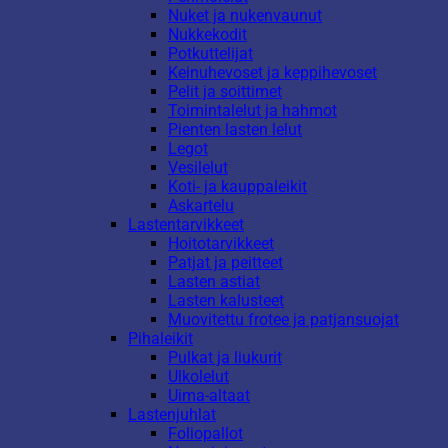
Nuket ja nukenvaunut
Nukkekodit
Potkuttelijat
Keinuhevoset ja keppihevoset
Pelit ja soittimet
Toimintalelut ja hahmot
Pienten lasten lelut
Legot
Vesilelut
Koti- ja kauppaleikit
Askartelu
Lastentarvikkeet
Hoitotarvikkeet
Patjat ja peitteet
Lasten astiat
Lasten kalusteet
Muovitettu frotee ja patjansuojat
Pihaleikit
Pulkat ja liukurit
Ulkolelut
Uima-altaat
Lastenjuhlat
Foliopallot