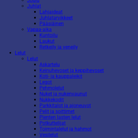
Joulu
Juhlat
Lahjaideat
Juhlatarvikkeet
Pääsiäinen
Vapaa-aika
Kuntoilu
Laukut
Retkeily ja veneily
Lelut
Lelut
Askartelu
Keinuhevoset ja keppihevoset
Koti- ja kauppaleikit
Legot
Pehmolelut
Nuket ja nukenvaunut
Nukkekodit
Parkkitalot ja ajoneuvot
Pelit ja soittimet
Pienten lasten lelut
Potkuttelijat
Toimintalelut ja hahmot
Vesilelut