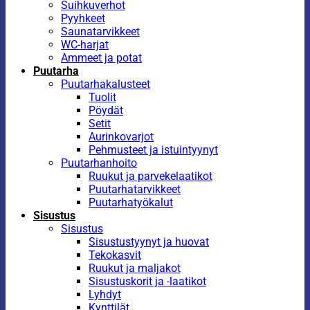
Suihkuverhot
Pyyhkeet
Saunatarvikkeet
WC-harjat
Ammeet ja potat
Puutarha
Puutarhakalusteet
Tuolit
Pöydät
Setit
Aurinkovarjot
Pehmusteet ja istuintyynyt
Puutarhanhoito
Ruukut ja parvekelaatikot
Puutarhatarvikkeet
Puutarhatyökalut
Sisustus
Sisustus
Sisustustyynyt ja huovat
Tekokasvit
Ruukut ja maljakot
Sisustuskorit ja -laatikot
Lyhdyt
Kynttilät