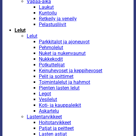
Vapaa-aika
Laukut
Kuntoilu
Retkeily ja veneily
Pelastusliivit
Lelut
Lelut
Parkkitalot ja ajoneuvot
Pehmolelut
Nuket ja nukenvaunut
Nukkekodit
Potkuttelijat
Keinuhevoset ja keppihevoset
Pelit ja soittimet
Toimintalelut ja hahmot
Pienten lasten lelut
Legot
Vesilelut
Koti- ja kauppaleikit
Askartelu
Lastentarvikkeet
Hoitotarvikkeet
Patjat ja peitteet
Lasten astiat