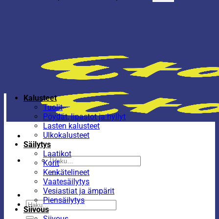
Kalusteet
Tuolit
Pöydät, lipastot ja hyllyt
Lasten kalusteet
Ulkokalusteet
Säilytys
Laatikot
Etsi:
Korit
Kenkätelineet
Vaatesäilytys
Vesiastiat ja ämpärit
Piensäilytys
Etsi:
Siivous
Siivous