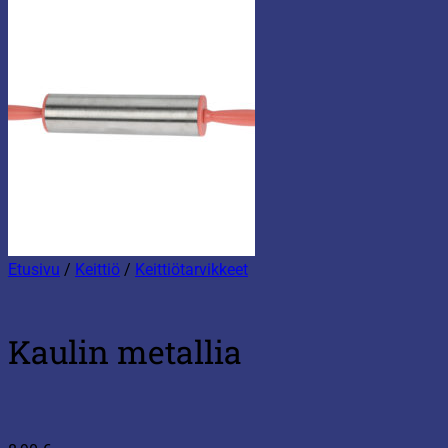
Etusivu
/
Keittiö
/
Keittiötarvikkeet
Kaulin metallia