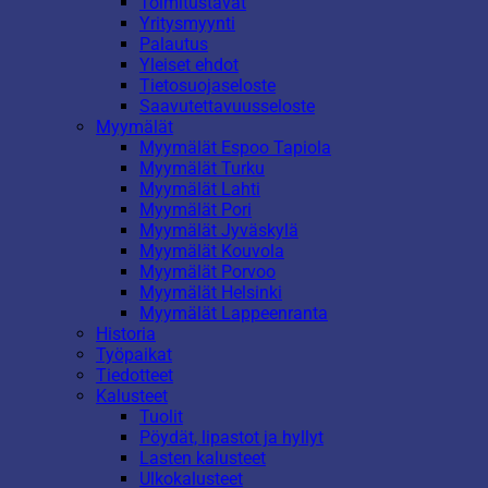
Toimitustavat
Yritysmyynti
Palautus
Yleiset ehdot
Tietosuojaseloste
Saavutettavuusseloste
Myymälät
Myymälät Espoo Tapiola
Myymälät Turku
Myymälät Lahti
Myymälät Pori
Myymälät Jyväskylä
Myymälät Kouvola
Myymälät Porvoo
Myymälät Helsinki
Myymälät Lappeenranta
Historia
Työpaikat
Tiedotteet
Kalusteet
Tuolit
Pöydät, lipastot ja hyllyt
Lasten kalusteet
Ulkokalusteet