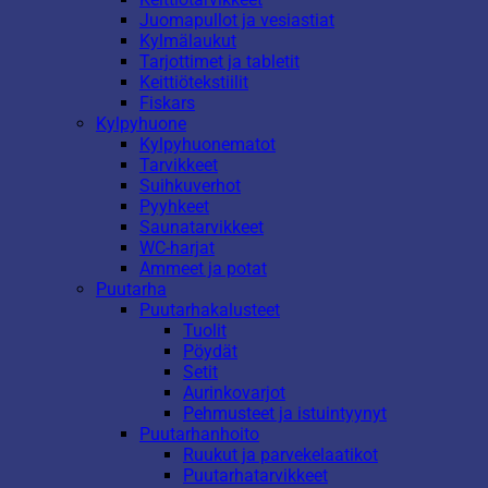
Juomapullot ja vesiastiat
Kylmälaukut
Tarjottimet ja tabletit
Keittiötekstiilit
Fiskars
Kylpyhuone
Kylpyhuonematot
Tarvikkeet
Suihkuverhot
Pyyhkeet
Saunatarvikkeet
WC-harjat
Ammeet ja potat
Puutarha
Puutarhakalusteet
Tuolit
Pöydät
Setit
Aurinkovarjot
Pehmusteet ja istuintyynyt
Puutarhanhoito
Ruukut ja parvekelaatikot
Puutarhatarvikkeet