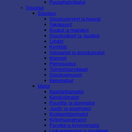
Puutarhatyökalut
Sisustus
Sisustus
Sisustustyynyt ja huovat
Tekokasvit
Ruukut ja maljakot
Sisustuskorit ja -laatikot
Lyhdyt
Kynttilät
Valosarjat ja sisustusvalot
Kranssit
Piensisustus
Toimistotarvikkeet
Sisustusmuovit
Keinonahat
Matot
Keskilattiamatot
Käytävämatot
Puuvilla- ja räsymatot
Juutti- ja sisalmatot
Kosteantilanmatot
Kylpyhuonematot
Parveke ja kynnysmatot
Liukuestematot ja tarvikkeet