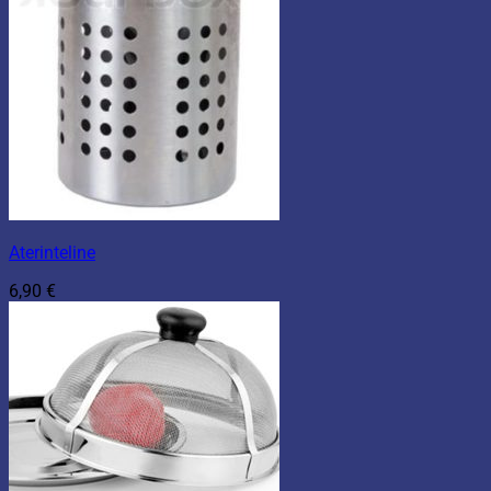
Aterinteline
6,90
€