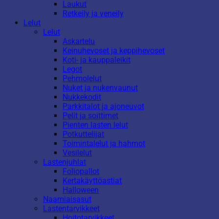
Laukut
Retkeily ja veneily
Lelut
Lelut
Askartelu
Keinuhevoset ja keppihevoset
Koti- ja kauppaleikit
Legot
Pehmolelut
Nuket ja nukenvaunut
Nukkekodit
Parkkitalot ja ajoneuvot
Pelit ja soittimet
Pienten lasten lelut
Potkuttelijat
Toimintalelut ja hahmot
Vesilelut
Lastenjuhlat
Foliopallot
Kertakäyttöastiat
Halloween
Naamiaisasut
Lastentarvikkeet
Hoitotarvikkeet