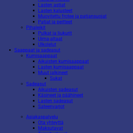
Lasten astiat
Lasten kalusteet
Muovitettu frotee ja patjansuojat
Patjat ja peitteet
Pihaleikit
Pulkat ja liukurit
Uima-altaat
Ulkolelut
Saappaat ja sadeasut
Kumisaappaat
Aikuisten kumisaappaat
Lasten kumisaappaat
Muut jalkineet
Sukat
Sadeasut
Aikuisten sadeasut
Käsineet ja päähineet
Lasten sadeasut
Sateenvarjot
Asiakaspalvelu
Ota yhteyttä
Maksutavat