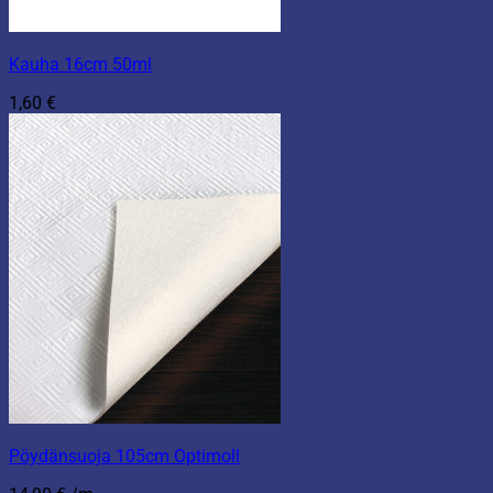
Kauha 16cm 50ml
1,60
€
Pöydänsuoja 105cm Optimoll