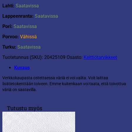
Lahti:
Saatavissa
Lappeenranta:
Saatavissa
Pori:
Saatavissa
Porvoo:
Vähissä
Turku:
Saatavissa
Tuotetunnus (SKU):
20425109
Osasto:
Keittiötarvikkeet
Kuvaus
Verkkokaupasta ostettaessa väriä ei voi valita. Voit laittaa
lisätietokenttään toiveen. Emme kuitenkaan voi taata, että toivottua
väriä on saatavilla.
Tutustu myös