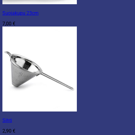
Suojakupu 23cm
7,00
€
Sihti
2,90
€