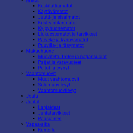
Matot
Keskilattiamatot
Käytävämatot
Juutti- ja sisalmatot
Kosteantilanmatot
Kylpyhuonematot
Liukuestematot ja tarvikkeet
Parveke ja kynnysmatot
Puuvilla- ja räsymatot
Makuuhuone
Muovitettu frotee ja patjansuojat
Patjat ja varavuoteet
Peitot ja tyynyt
Vaahtomuovit
Muut vaahtomuovit
Solumuovilevyt
Vaahtomuovilevyt
Joulu
Juhlat
Lahjaideat
Juhlatarvikkeet
Pääsiäinen
Vapaa-aika
Kuntoilu