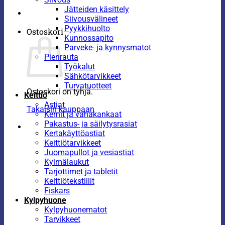
Jätteiden käsittely
Siivousvälineet
Pyykkihuolto
Ostoskori
Kunnossapito
Parveke- ja kynnysmatot
Pienrauta
Työkalut
Sähkötarvikkeet
Turvatuotteet
Ostoskori on tyhjä.
Keittiö
Astiat
Takaisin kauppaan
Kernit ja vahakankaat
Pakastus- ja säilytysrasiat
Kertakäyttöastiat
Keittiötarvikkeet
Juomapullot ja vesiastiat
Kylmälaukut
Tarjottimet ja tabletit
Keittiötekstiilit
Fiskars
Kylpyhuone
Kylpyhuonematot
Tarvikkeet