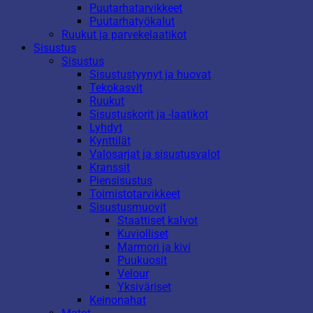
Puutarhatarvikkeet
Puutarhatyökalut
Ruukut ja parvekelaatikot
Sisustus
Sisustus
Sisustustyynyt ja huovat
Tekokasvit
Ruukut
Sisustuskorit ja -laatikot
Lyhdyt
Kynttilät
Valosarjat ja sisustusvalot
Kranssit
Piensisustus
Toimistotarvikkeet
Sisustusmuovit
Staattiset kalvot
Kuviolliset
Marmori ja kivi
Puukuosit
Velour
Yksiväriset
Keinonahat