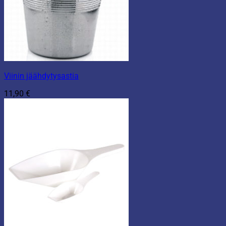
Viinin jäähdytysastia
11,90
€