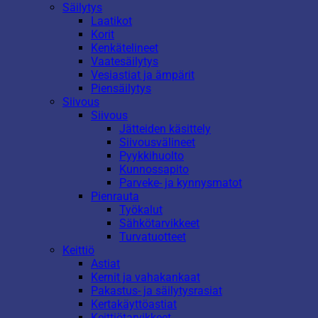
Säilytys
Laatikot
Korit
Kenkätelineet
Vaatesäilytys
Vesiastiat ja ämpärit
Piensäilytys
Siivous
Siivous
Jätteiden käsittely
Siivousvälineet
Pyykkihuolto
Kunnossapito
Parveke- ja kynnysmatot
Pienrauta
Työkalut
Sähkötarvikkeet
Turvatuotteet
Keittiö
Astiat
Kernit ja vahakankaat
Pakastus- ja säilytysrasiat
Kertakäyttöastiat
Keittiötarvikkeet