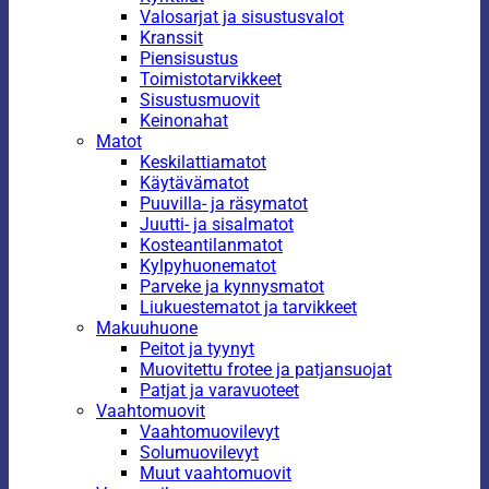
Valosarjat ja sisustusvalot
Kranssit
Piensisustus
Toimistotarvikkeet
Sisustusmuovit
Keinonahat
Matot
Keskilattiamatot
Käytävämatot
Puuvilla- ja räsymatot
Juutti- ja sisalmatot
Kosteantilanmatot
Kylpyhuonematot
Parveke ja kynnysmatot
Liukuestematot ja tarvikkeet
Makuuhuone
Peitot ja tyynyt
Muovitettu frotee ja patjansuojat
Patjat ja varavuoteet
Vaahtomuovit
Vaahtomuovilevyt
Solumuovilevyt
Muut vaahtomuovit