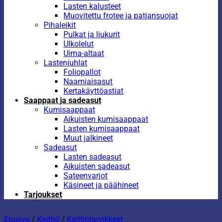
Lasten kalusteet
Muovitettu frotee ja patjansuojat
Pihaleikit
Pulkat ja liukurit
Ulkolelut
Uima-altaat
Lastenjuhlat
Foliopallot
Naamiaisasut
Kertakäyttöastiat
Saappaat ja sadeasut
Kumisaappaat
Aikuisten kumisaappaat
Lasten kumisaappaat
Muut jalkineet
Sadeasut
Lasten sadeasut
Aikuisten sadeasut
Sateenvarjot
Käsineet ja päähineet
Tarjoukset
Etusivu
/
Keittiö
/
Keittiötarvikkeet