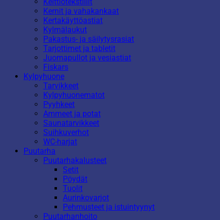
Keittiötekstiilit
Kernit ja vahakankaat
Kertakäyttöastiat
Kylmälaukut
Pakastus- ja säilytysrasiat
Tarjottimet ja tabletit
Juomapullot ja vesiastiat
Fiskars
Kylpyhuone
Tarvikkeet
Kylpyhuonematot
Pyyhkeet
Ammeet ja potat
Saunatarvikkeet
Suihkuverhot
WC-harjat
Puutarha
Puutarhakalusteet
Setit
Pöydät
Tuolit
Aurinkovarjot
Pehmusteet ja istuintyynyt
Puutarhanhoito