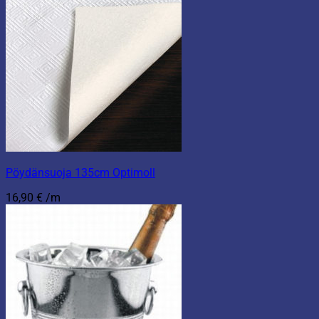
Pöydänsuoja 135cm Optimoll
16,90
€
/m