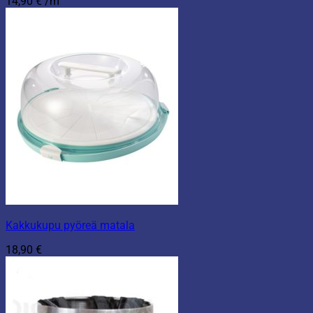
14,90
€
/m
Kakkukupu pyöreä matala
18,90
€