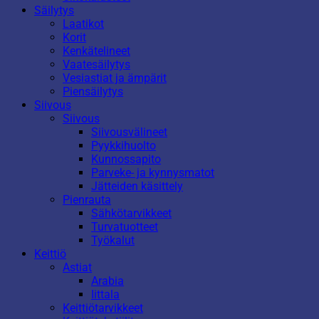
Säilytys
Laatikot
Korit
Kenkätelineet
Vaatesäilytys
Vesiastiat ja ämpärit
Piensäilytys
Siivous
Siivous
Siivousvälineet
Pyykkihuolto
Kunnossapito
Parveke- ja kynnysmatot
Jätteiden käsittely
Pienrauta
Sähkötarvikkeet
Turvatuotteet
Työkalut
Keittiö
Astiat
Arabia
Iittala
Keittiötarvikkeet