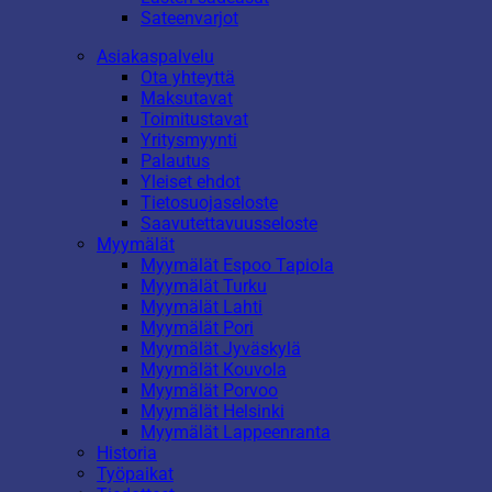
Sateenvarjot
Asiakaspalvelu
Ota yhteyttä
Maksutavat
Toimitustavat
Yritysmyynti
Palautus
Yleiset ehdot
Tietosuojaseloste
Saavutettavuusseloste
Myymälät
Myymälät Espoo Tapiola
Myymälät Turku
Myymälät Lahti
Myymälät Pori
Myymälät Jyväskylä
Myymälät Kouvola
Myymälät Porvoo
Myymälät Helsinki
Myymälät Lappeenranta
Historia
Työpaikat