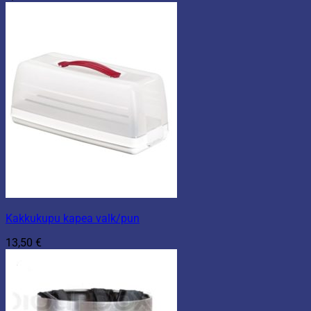
Kakkukupu kapea valk/pun
13,50
€