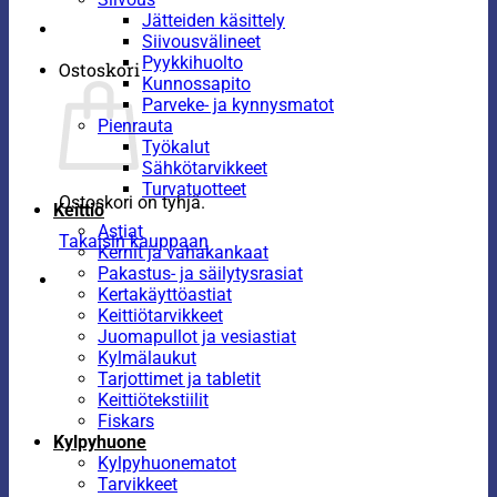
Jätteiden käsittely
Siivousvälineet
Pyykkihuolto
Ostoskori
Kunnossapito
Parveke- ja kynnysmatot
Pienrauta
Työkalut
Sähkötarvikkeet
Turvatuotteet
Ostoskori on tyhjä.
Keittiö
Astiat
Takaisin kauppaan
Kernit ja vahakankaat
Pakastus- ja säilytysrasiat
Kertakäyttöastiat
Keittiötarvikkeet
Juomapullot ja vesiastiat
Kylmälaukut
Tarjottimet ja tabletit
Keittiötekstiilit
Fiskars
Kylpyhuone
Kylpyhuonematot
Tarvikkeet