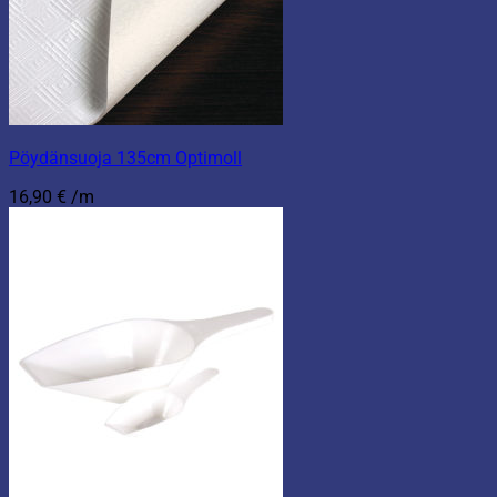
Pöydänsuoja 135cm Optimoll
16,90
€
/m