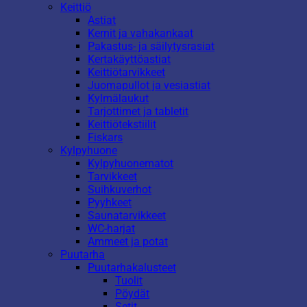
Keittiö
Astiat
Kernit ja vahakankaat
Pakastus- ja säilytysrasiat
Kertakäyttöastiat
Keittiötarvikkeet
Juomapullot ja vesiastiat
Kylmälaukut
Tarjottimet ja tabletit
Keittiötekstiilit
Fiskars
Kylpyhuone
Kylpyhuonematot
Tarvikkeet
Suihkuverhot
Pyyhkeet
Saunatarvikkeet
WC-harjat
Ammeet ja potat
Puutarha
Puutarhakalusteet
Tuolit
Pöydät
Setit