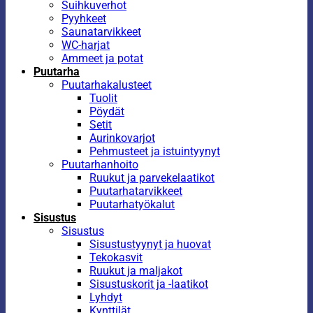
Suihkuverhot
Pyyhkeet
Saunatarvikkeet
WC-harjat
Ammeet ja potat
Puutarha
Puutarhakalusteet
Tuolit
Pöydät
Setit
Aurinkovarjot
Pehmusteet ja istuintyynyt
Puutarhanhoito
Ruukut ja parvekelaatikot
Puutarhatarvikkeet
Puutarhatyökalut
Sisustus
Sisustus
Sisustustyynyt ja huovat
Tekokasvit
Ruukut ja maljakot
Sisustuskorit ja -laatikot
Lyhdyt
Kynttilät