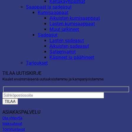
Kertakäyttöastiat
Saappaat ja sadeasut
Kumisaappaat
Aikuisten kumisaappaat
Lasten kumisaappaat
Muut jalkineet
Sadeasut
Lasten sadeasut
Aikuisten sadeasut
Sateenvarjot
Käsineet ja päähineet
Tarjoukset
TILAA UUTISKIRJE
Kuulet ensimmäisenä uutuuksistamme ja kampanjoistamme
ASIAKASPALVELU
Ota yhteyttä
Maksutavat
Toimitustavat