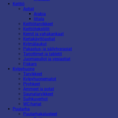
Keittiö
Astiat
Arabia
Iittala
Keittiötarvikkeet
Keittiötekstiilit
Kernit ja vahakankaat
Kertakäyttöastiat
Kylmälaukut
Pakastus- ja säilytysrasiat
Tarjottimet ja tabletit
Juomapullot ja vesiastiat
Fiskars
Kylpyhuone
Tarvikkeet
Kylpyhuonematot
Pyyhkeet
Ammeet ja potat
Saunatarvikkeet
Suihkuverhot
WC-harjat
Puutarha
Puutarhakalusteet