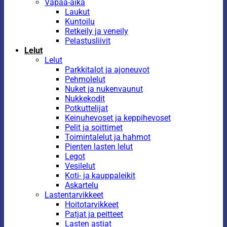
Vapaa-aika
Laukut
Kuntoilu
Retkeily ja veneily
Pelastusliivit
Lelut
Lelut
Parkkitalot ja ajoneuvot
Pehmolelut
Nuket ja nukenvaunut
Nukkekodit
Potkuttelijat
Keinuhevoset ja keppihevoset
Pelit ja soittimet
Toimintalelut ja hahmot
Pienten lasten lelut
Legot
Vesilelut
Koti- ja kauppaleikit
Askartelu
Lastentarvikkeet
Hoitotarvikkeet
Patjat ja peitteet
Lasten astiat