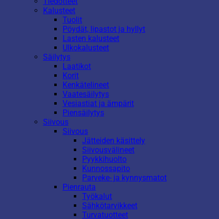
Tiedotteet
Kalusteet
Tuolit
Pöydät, lipastot ja hyllyt
Lasten kalusteet
Ulkokalusteet
Säilytys
Laatikot
Korit
Kenkätelineet
Vaatesäilytys
Vesiastiat ja ämpärit
Piensäilytys
Siivous
Siivous
Jätteiden käsittely
Siivousvälineet
Pyykkihuolto
Kunnossapito
Parveke- ja kynnysmatot
Pienrauta
Työkalut
Sähkötarvikkeet
Turvatuotteet