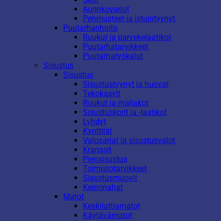
Aurinkovarjot
Pehmusteet ja istuintyynyt
Puutarhanhoito
Ruukut ja parvekelaatikot
Puutarhatarvikkeet
Puutarhatyökalut
Sisustus
Sisustus
Sisustustyynyt ja huovat
Tekokasvit
Ruukut ja maljakot
Sisustuskorit ja -laatikot
Lyhdyt
Kynttilät
Valosarjat ja sisustusvalot
Kranssit
Piensisustus
Toimistotarvikkeet
Sisustusmuovit
Keinonahat
Matot
Keskilattiamatot
Käytävämatot