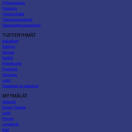
Yritysasiakas
Palautus
Yleiset ehdot
Tietosuojaseloste
Saavutettavuusseloste
TUOTERYHMÄT
Kalusteet
Säilytys
Siivous
Keittiö
Kylpyhuone
Puutarha
Sisustus
Lelut
Saappaat ja sadeasut
MYYMÄLÄT
Helsinki
Espoo Tapiola
Lahti
Porvoo
Jyväskylä
Pori