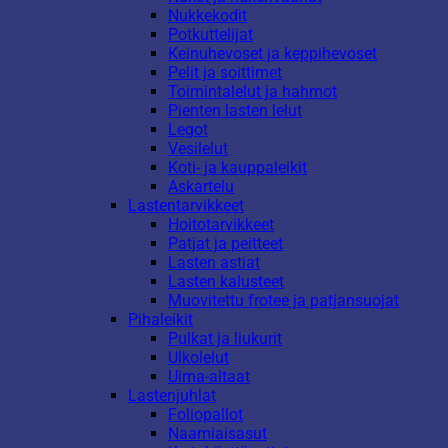
Nukkekodit
Potkuttelijat
Keinuhevoset ja keppihevoset
Pelit ja soittimet
Toimintalelut ja hahmot
Pienten lasten lelut
Legot
Vesilelut
Koti- ja kauppaleikit
Askartelu
Lastentarvikkeet
Hoitotarvikkeet
Patjat ja peitteet
Lasten astiat
Lasten kalusteet
Muovitettu frotee ja patjansuojat
Pihaleikit
Pulkat ja liukurit
Ulkolelut
Uima-altaat
Lastenjuhlat
Foliopallot
Naamiaisasut