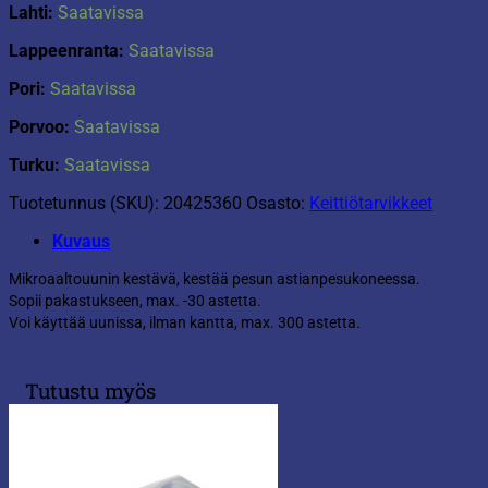
Lahti:
Saatavissa
Lappeenranta:
Saatavissa
Pori:
Saatavissa
Porvoo:
Saatavissa
Turku:
Saatavissa
Tuotetunnus (SKU):
20425360
Osasto:
Keittiötarvikkeet
Kuvaus
Mikroaaltouunin kestävä, kestää pesun astianpesukoneessa.
Sopii pakastukseen, max. -30 astetta.
Voi käyttää uunissa, ilman kantta, max. 300 astetta.
Tutustu myös