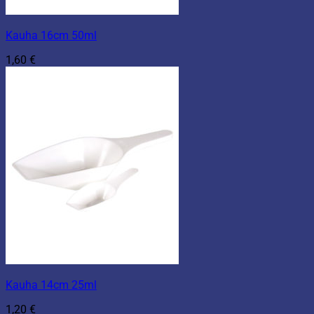
Kauha 16cm 50ml
1,60
€
Kauha 14cm 25ml
1,20
€