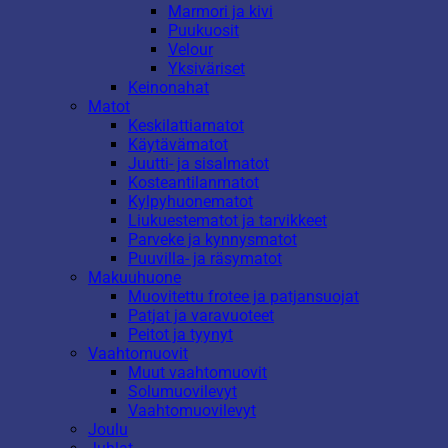
Marmori ja kivi
Puukuosit
Velour
Yksiväriset
Keinonahat
Matot
Keskilattiamatot
Käytävämatot
Juutti- ja sisalmatot
Kosteantilanmatot
Kylpyhuonematot
Liukuestematot ja tarvikkeet
Parveke ja kynnysmatot
Puuvilla- ja räsymatot
Makuuhuone
Muovitettu frotee ja patjansuojat
Patjat ja varavuoteet
Peitot ja tyynyt
Vaahtomuovit
Muut vaahtomuovit
Solumuovilevyt
Vaahtomuovilevyt
Joulu