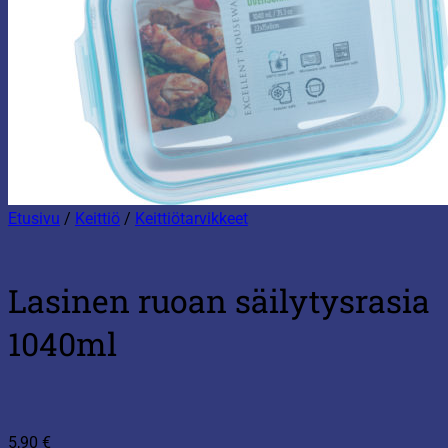
Etusivu
/
Keittiö
/
Keittiötarvikkeet
Lasinen ruoan säilytysrasia
1040ml
5,90
€