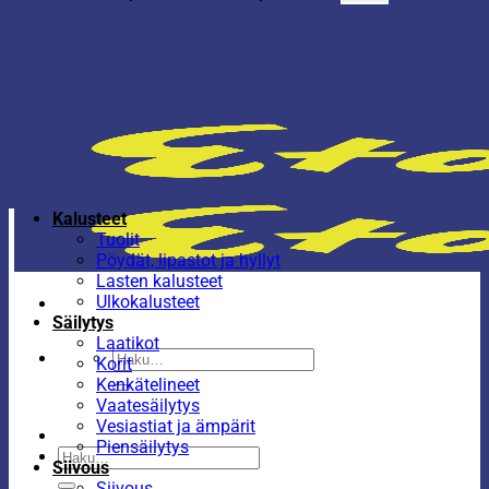
Kalusteet
Tuolit
Pöydät, lipastot ja hyllyt
Lasten kalusteet
Ulkokalusteet
Säilytys
Laatikot
Etsi:
Korit
Kenkätelineet
Vaatesäilytys
Vesiastiat ja ämpärit
Piensäilytys
Etsi:
Siivous
Siivous