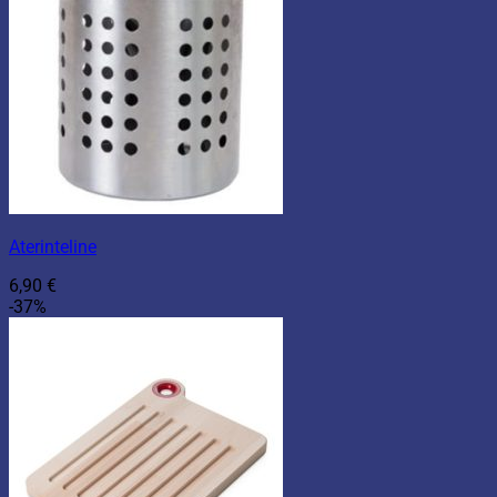
Aterinteline
6,90
€
-37%