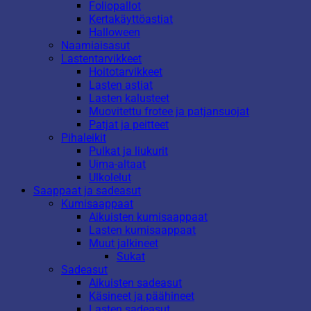
Foliopallot
Kertakäyttöastiat
Halloween
Naamiaisasut
Lastentarvikkeet
Hoitotarvikkeet
Lasten astiat
Lasten kalusteet
Muovitettu frotee ja patjansuojat
Patjat ja peitteet
Pihaleikit
Pulkat ja liukurit
Uima-altaat
Ulkolelut
Saappaat ja sadeasut
Kumisaappaat
Aikuisten kumisaappaat
Lasten kumisaappaat
Muut jalkineet
Sukat
Sadeasut
Aikuisten sadeasut
Käsineet ja päähineet
Lasten sadeasut