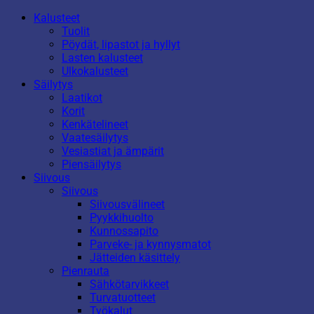
Kalusteet
Tuolit
Pöydät, lipastot ja hyllyt
Lasten kalusteet
Ulkokalusteet
Säilytys
Laatikot
Korit
Kenkätelineet
Vaatesäilytys
Vesiastiat ja ämpärit
Piensäilytys
Siivous
Siivous
Siivousvälineet
Pyykkihuolto
Kunnossapito
Parveke- ja kynnysmatot
Jätteiden käsittely
Pienrauta
Sähkötarvikkeet
Turvatuotteet
Työkalut