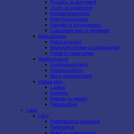
Puuvilla- ja räsymatot
Juutti- ja sisalmatot
Kosteantilanmatot
Kylpyhuonematot
Parveke ja kynnysmatot
Liukuestematot ja tarvikkeet
Makuuhuone
Peitot ja tyynyt
Muovitettu frotee ja patjansuojat
Patjat ja varavuoteet
Vaahtomuovit
Vaahtomuovilevyt
Solumuovilevyt
Muut vaahtomuovit
Vapaa-aika
Laukut
Kuntoilu
Retkeily ja veneily
Pelastusliivit
Lelut
Lelut
Parkkitalot ja ajoneuvot
Pehmolelut
Nuket ja nukenvaunut