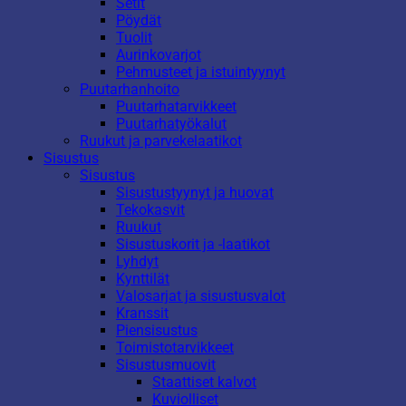
Setit
Pöydät
Tuolit
Aurinkovarjot
Pehmusteet ja istuintyynyt
Puutarhanhoito
Puutarhatarvikkeet
Puutarhatyökalut
Ruukut ja parvekelaatikot
Sisustus
Sisustus
Sisustustyynyt ja huovat
Tekokasvit
Ruukut
Sisustuskorit ja -laatikot
Lyhdyt
Kynttilät
Valosarjat ja sisustusvalot
Kranssit
Piensisustus
Toimistotarvikkeet
Sisustusmuovit
Staattiset kalvot
Kuviolliset