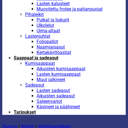
Lasten kalusteet
Muovitettu frotee ja patjansuojat
Pihaleikit
Pulkat ja liukurit
Ulkolelut
Uima-altaat
Lastenjuhlat
Foliopallot
Naamiaisasut
Kertakäyttöastiat
Saappaat ja sadeasut
Kumisaappaat
Aikuisten kumisaappaat
Lasten kumisaappaat
Muut jalkineet
Sadeasut
Lasten sadeasut
Aikuisten sadeasut
Sateenvarjot
Käsineet ja päähineet
Tarjoukset
Etusivu
/
Keittiö
/
Keittiötarvikkeet