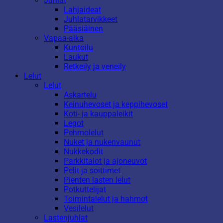
Juhlat
Lahjaideat
Juhlatarvikkeet
Pääsiäinen
Vapaa-aika
Kuntoilu
Laukut
Retkeily ja veneily
Lelut
Lelut
Askartelu
Keinuhevoset ja keppihevoset
Koti- ja kauppaleikit
Legot
Pehmolelut
Nuket ja nukenvaunut
Nukkekodit
Parkkitalot ja ajoneuvot
Pelit ja soittimet
Pienten lasten lelut
Potkuttelijat
Toimintalelut ja hahmot
Vesilelut
Lastenjuhlat