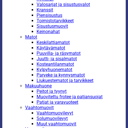
Valosarjat ja sisustusvalot
Kranssit
Piensisustus
Toimistotarvikkeet
Sisustusmuovit
Keinonahat
Matot
Keskilattiamatot
Käytävämatot
Puuvilla- ja räsymatot
Juutti- ja sisalmatot
Kosteantilanmatot
Kylpyhuonematot
Parveke ja kynnysmatot
Liukuestematot ja tarvikkeet
Makuuhuone
Peitot ja tyynyt
Muovitettu frotee ja patjansuojat
Patjat ja varavuoteet
Vaahtomuovit
Vaahtomuovilevyt
Solumuovilevyt
Muut vaahtomuovit