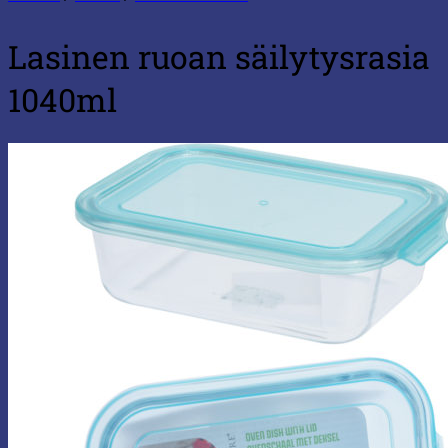
Lasinen ruoan säilytysrasia
1040ml