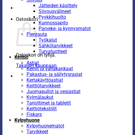
Jätteiden käsittely
Siivousvälineet
Pyykkihuolto
Ostoskori
Kunnossapito
Parveke- ja kynnysmatot
Pienrauta
Työkalut
Sähkötarvikkeet
Turvatuotteet
Ostoskori on tyhjä.
Keittiö
Astiat
Takaisin kauppaan
Kernit ja vahakankaat
Pakastus- ja säilytysrasiat
Kertakäyttöastiat
Keittiötarvikkeet
Juomapullot ja vesiastiat
Kylmälaukut
Tarjottimet ja tabletit
Keittiötekstiilit
Fiskars
Kylpyhuone
Kylpyhuonematot
Tarvikkeet