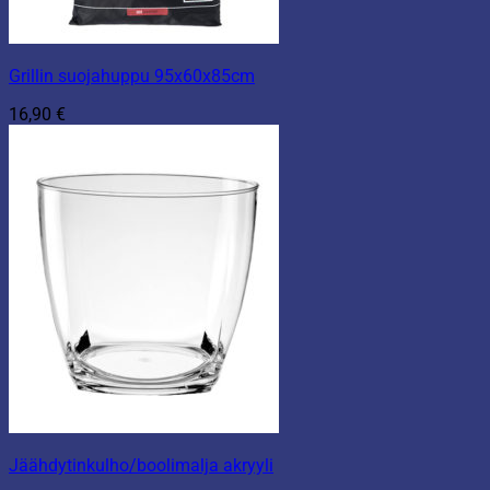
Grillin suojahuppu 95x60x85cm
16,90
€
Jäähdytinkulho/boolimalja akryyli