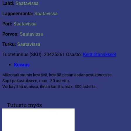
Lahti:
Saatavissa
Lappeenranta:
Saatavissa
Pori:
Saatavissa
Porvoo:
Saatavissa
Turku:
Saatavissa
Tuotetunnus (SKU):
20425361
Osasto:
Keittiötarvikkeet
Kuvaus
Mikroaaltouunin kestävä, kestää pesun astianpesukoneessa.
Sopii pakastukseen, max. -30 astetta.
Voi käyttää uunissa, ilman kantta, max. 300 astetta.
Tutustu myös