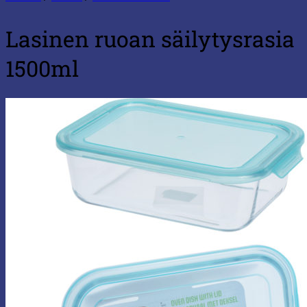
Lasinen ruoan säilytysrasia
1500ml