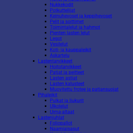
Nukkekodit
Potkuttelijat
Keinuhevoset ja keppihevoset
Pelit ja soittimet
Toimintalelut ja hahmot
Pienten lasten lelut
Legot
Vesilelut
Koti- ja kauppaleikit
Askartelu
Lastentarvikkeet
Hoitotarvikkeet
Patjat ja peitteet
Lasten astiat
Lasten kalusteet
Muovitettu frotee ja patjansuojat
Pihaleikit
Pulkat ja liukurit
Ulkolelut
Uima-altaat
Lastenjuhlat
Foliopallot
Naamiaisasut