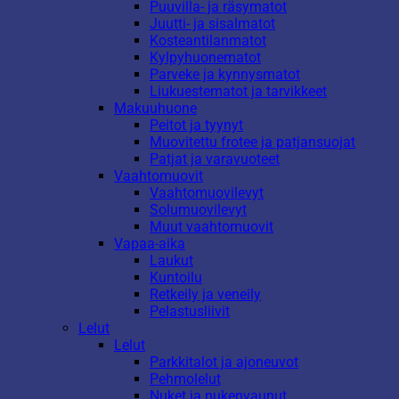
Puuvilla- ja räsymatot
Juutti- ja sisalmatot
Kosteantilanmatot
Kylpyhuonematot
Parveke ja kynnysmatot
Liukuestematot ja tarvikkeet
Makuuhuone
Peitot ja tyynyt
Muovitettu frotee ja patjansuojat
Patjat ja varavuoteet
Vaahtomuovit
Vaahtomuovilevyt
Solumuovilevyt
Muut vaahtomuovit
Vapaa-aika
Laukut
Kuntoilu
Retkeily ja veneily
Pelastusliivit
Lelut
Lelut
Parkkitalot ja ajoneuvot
Pehmolelut
Nuket ja nukenvaunut