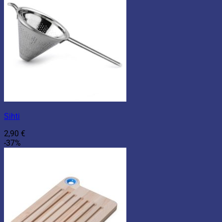
Sihti
2,90
€
-37%