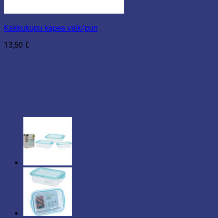
Kakkukupu kapea valk/pun
13,50
€