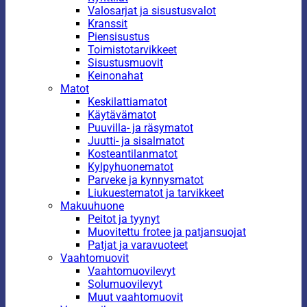
Valosarjat ja sisustusvalot
Kranssit
Piensisustus
Toimistotarvikkeet
Sisustusmuovit
Keinonahat
Matot
Keskilattiamatot
Käytävämatot
Puuvilla- ja räsymatot
Juutti- ja sisalmatot
Kosteantilanmatot
Kylpyhuonematot
Parveke ja kynnysmatot
Liukuestematot ja tarvikkeet
Makuuhuone
Peitot ja tyynyt
Muovitettu frotee ja patjansuojat
Patjat ja varavuoteet
Vaahtomuovit
Vaahtomuovilevyt
Solumuovilevyt
Muut vaahtomuovit