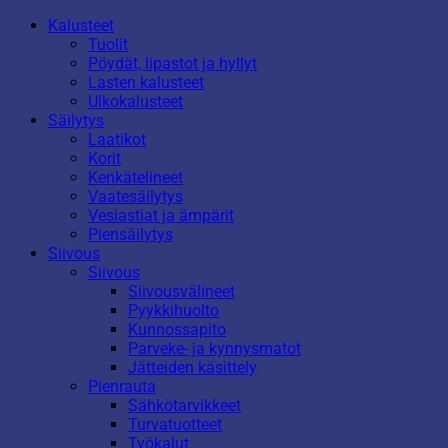
Kalusteet
Tuolit
Pöydät, lipastot ja hyllyt
Lasten kalusteet
Ulkokalusteet
Säilytys
Laatikot
Korit
Kenkätelineet
Vaatesäilytys
Vesiastiat ja ämpärit
Piensäilytys
Siivous
Siivous
Siivousvälineet
Pyykkihuolto
Kunnossapito
Parveke- ja kynnysmatot
Jätteiden käsittely
Pienrauta
Sähkötarvikkeet
Turvatuotteet
Työkalut