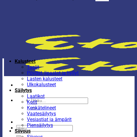
Kalusteet
Tuolit
Pöydät, lipastot ja hyllyt
Lasten kalusteet
Ulkokalusteet
Säilytys
Laatikot
Etsi:
Korit
Kenkätelineet
Vaatesäilytys
Vesiastiat ja ämpärit
Piensäilytys
Etsi:
Siivous
Siivous