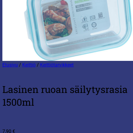
Etusivu
/
Keittiö
/
Keittiötarvikkeet
Lasinen ruoan säilytysrasia
1500ml
7,90
€