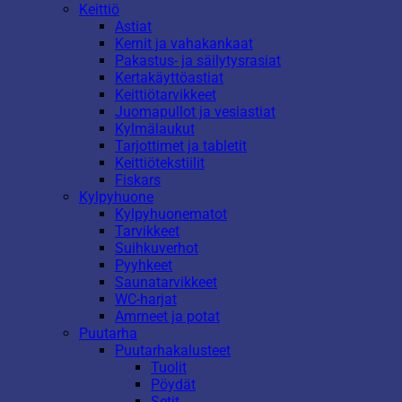
Keittiö
Astiat
Kernit ja vahakankaat
Pakastus- ja säilytysrasiat
Kertakäyttöastiat
Keittiötarvikkeet
Juomapullot ja vesiastiat
Kylmälaukut
Tarjottimet ja tabletit
Keittiötekstiilit
Fiskars
Kylpyhuone
Kylpyhuonematot
Tarvikkeet
Suihkuverhot
Pyyhkeet
Saunatarvikkeet
WC-harjat
Ammeet ja potat
Puutarha
Puutarhakalusteet
Tuolit
Pöydät
Setit