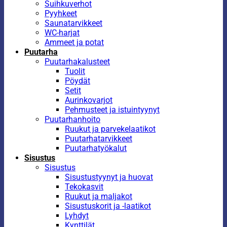
Suihkuverhot
Pyyhkeet
Saunatarvikkeet
WC-harjat
Ammeet ja potat
Puutarha
Puutarhakalusteet
Tuolit
Pöydät
Setit
Aurinkovarjot
Pehmusteet ja istuintyynyt
Puutarhanhoito
Ruukut ja parvekelaatikot
Puutarhatarvikkeet
Puutarhatyökalut
Sisustus
Sisustus
Sisustustyynyt ja huovat
Tekokasvit
Ruukut ja maljakot
Sisustuskorit ja -laatikot
Lyhdyt
Kynttilät