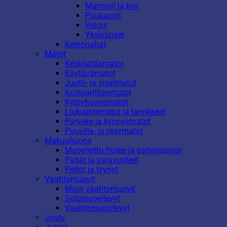
Marmori ja kivi
Puukuosit
Velour
Yksiväriset
Keinonahat
Matot
Keskilattiamatot
Käytävämatot
Juutti- ja sisalmatot
Kosteantilanmatot
Kylpyhuonematot
Liukuestematot ja tarvikkeet
Parveke ja kynnysmatot
Puuvilla- ja räsymatot
Makuuhuone
Muovitettu frotee ja patjansuojat
Patjat ja varavuoteet
Peitot ja tyynyt
Vaahtomuovit
Muut vaahtomuovit
Solumuovilevyt
Vaahtomuovilevyt
Joulu