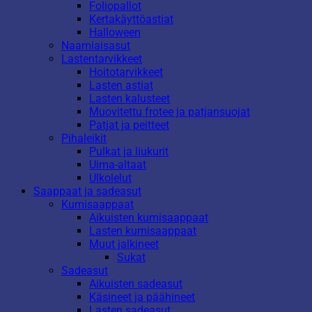
Foliopallot
Kertakäyttöastiat
Halloween
Naamiaisasut
Lastentarvikkeet
Hoitotarvikkeet
Lasten astiat
Lasten kalusteet
Muovitettu frotee ja patjansuojat
Patjat ja peitteet
Pihaleikit
Pulkat ja liukurit
Uima-altaat
Ulkolelut
Saappaat ja sadeasut
Kumisaappaat
Aikuisten kumisaappaat
Lasten kumisaappaat
Muut jalkineet
Sukat
Sadeasut
Aikuisten sadeasut
Käsineet ja päähineet
Lasten sadeasut