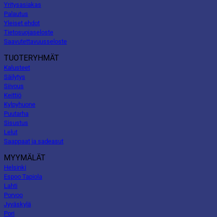
Yritysasiakas
Palautus
Yleiset ehdot
Tietosuojaseloste
Saavutettavuusseloste
TUOTERYHMÄT
Kalusteet
Säilytys
Siivous
Keittiö
Kylpyhuone
Puutarha
Sisustus
Lelut
Saappaat ja sadeasut
MYYMÄLÄT
Helsinki
Espoo Tapiola
Lahti
Porvoo
Jyväskylä
Pori