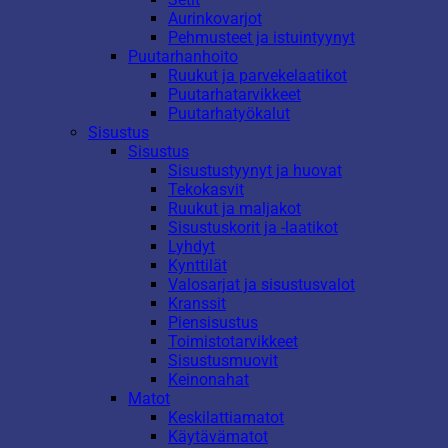
Aurinkovarjot
Pehmusteet ja istuintyynyt
Puutarhanhoito
Ruukut ja parvekelaatikot
Puutarhatarvikkeet
Puutarhatyökalut
Sisustus
Sisustus
Sisustustyynyt ja huovat
Tekokasvit
Ruukut ja maljakot
Sisustuskorit ja -laatikot
Lyhdyt
Kynttilät
Valosarjat ja sisustusvalot
Kranssit
Piensisustus
Toimistotarvikkeet
Sisustusmuovit
Keinonahat
Matot
Keskilattiamatot
Käytävämatot