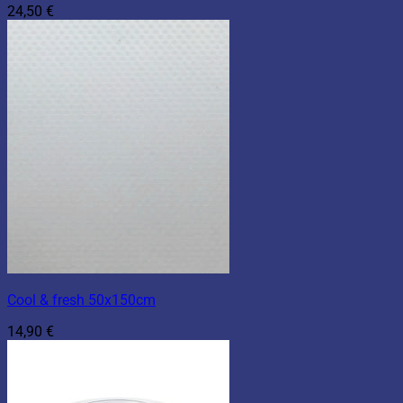
24,50
€
Cool & fresh 50x150cm
14,90
€