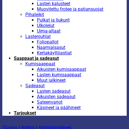
Lasten kalusteet
Muovitettu frotee ja patjansuojat
Pihaleikit
Pulkat ja liukurit
Ulkolelut
Uima-altaat
Lastenjuhlat
Foliopallot
Naamiaisasut
Kertakäyttöastiat
Saappaat ja sadeasut
Kumisaappaat
Aikuisten kumisaappaat
Lasten kumisaappaat
Muut jalkineet
Sadeasut
Lasten sadeasut
Aikuisten sadeasut
Sateenvarjot
Käsineet ja päähineet
Tarjoukset
Etusivu
/
Keittiö
/
Keittiötarvikkeet