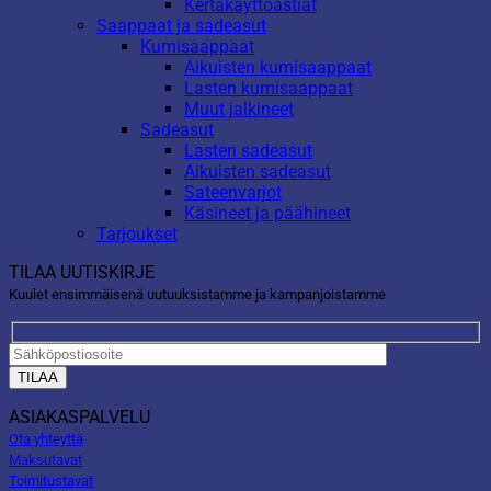
Kertakäyttöastiat
Saappaat ja sadeasut
Kumisaappaat
Aikuisten kumisaappaat
Lasten kumisaappaat
Muut jalkineet
Sadeasut
Lasten sadeasut
Aikuisten sadeasut
Sateenvarjot
Käsineet ja päähineet
Tarjoukset
TILAA UUTISKIRJE
Kuulet ensimmäisenä uutuuksistamme ja kampanjoistamme
ASIAKASPALVELU
Ota yhteyttä
Maksutavat
Toimitustavat