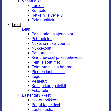
Vapaa-aika
Laukut
Kuntoilu
Retkeily ja veneily
Pelastusliivit
Lelut
Lelut
Parkkitalot ja ajoneuvot
Pehmolelut
Nuket ja nukenvaunut
Nukkekodit
Potkuttelijat
Keinuhevoset ja keppihevoset
Pelit ja soittimet
Toimintalelut ja hahmot
Pienten lasten lelut
Legot
Vesilelut
Koti- ja kauppaleikit
Askartelu
Lastentarvikkeet
Hoitotarvikkeet
Patjat ja peitteet
Lasten astiat