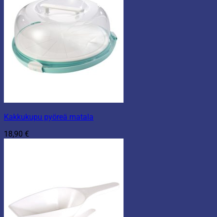
Kakkukupu pyöreä matala
18,90
€