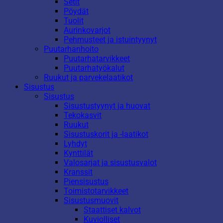
Setit
Pöydät
Tuolit
Aurinkovarjot
Pehmusteet ja istuintyynyt
Puutarhanhoito
Puutarhatarvikkeet
Puutarhatyökalut
Ruukut ja parvekelaatikot
Sisustus
Sisustus
Sisustustyynyt ja huovat
Tekokasvit
Ruukut
Sisustuskorit ja -laatikot
Lyhdyt
Kynttilät
Valosarjat ja sisustusvalot
Kranssit
Piensisustus
Toimistotarvikkeet
Sisustusmuovit
Staattiset kalvot
Kuviolliset