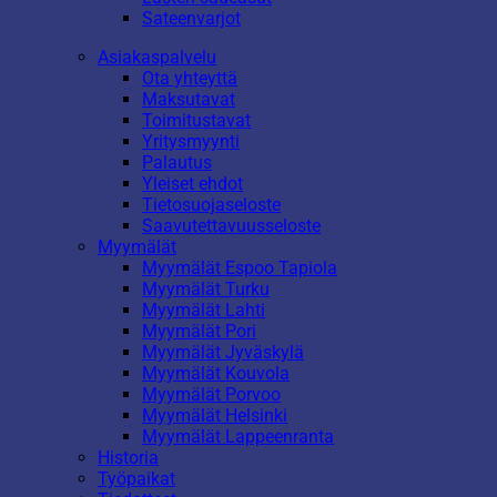
Sateenvarjot
Asiakaspalvelu
Ota yhteyttä
Maksutavat
Toimitustavat
Yritysmyynti
Palautus
Yleiset ehdot
Tietosuojaseloste
Saavutettavuusseloste
Myymälät
Myymälät Espoo Tapiola
Myymälät Turku
Myymälät Lahti
Myymälät Pori
Myymälät Jyväskylä
Myymälät Kouvola
Myymälät Porvoo
Myymälät Helsinki
Myymälät Lappeenranta
Historia
Työpaikat