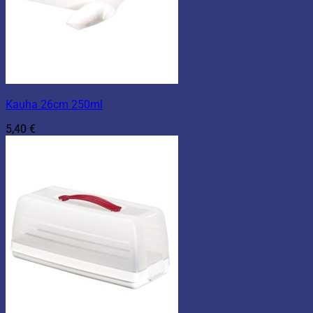
Kauha 26cm 250ml
5,40
€