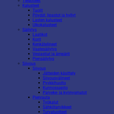
Tiedotteet
Kalusteet
Tuolit
Pöydät, lipastot ja hyllyt
Lasten kalusteet
Ulkokalusteet
Säilytys
Laatikot
Korit
Kenkätelineet
Vaatesäilytys
Vesiastiat ja ämpärit
Piensäilytys
Siivous
Siivous
Jätteiden käsittely
Siivousvälineet
Pyykkihuolto
Kunnossapito
Parveke- ja kynnysmatot
Pienrauta
Työkalut
Sähkötarvikkeet
Turvatuotteet