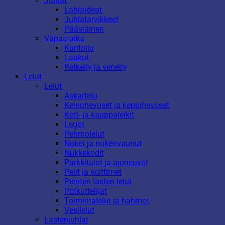
Juhlat
Lahjaideat
Juhlatarvikkeet
Pääsiäinen
Vapaa-aika
Kuntoilu
Laukut
Retkeily ja veneily
Lelut
Lelut
Askartelu
Keinuhevoset ja keppihevoset
Koti- ja kauppaleikit
Legot
Pehmolelut
Nuket ja nukenvaunut
Nukkekodit
Parkkitalot ja ajoneuvot
Pelit ja soittimet
Pienten lasten lelut
Potkuttelijat
Toimintalelut ja hahmot
Vesilelut
Lastenjuhlat