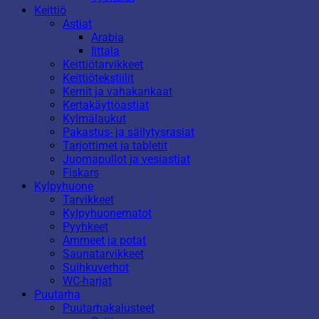
Keittiö
Astiat
Arabia
Iittala
Keittiötarvikkeet
Keittiötekstiilit
Kernit ja vahakankaat
Kertakäyttöastiat
Kylmälaukut
Pakastus- ja säilytysrasiat
Tarjottimet ja tabletit
Juomapullot ja vesiastiat
Fiskars
Kylpyhuone
Tarvikkeet
Kylpyhuonematot
Pyyhkeet
Ammeet ja potat
Saunatarvikkeet
Suihkuverhot
WC-harjat
Puutarha
Puutarhakalusteet