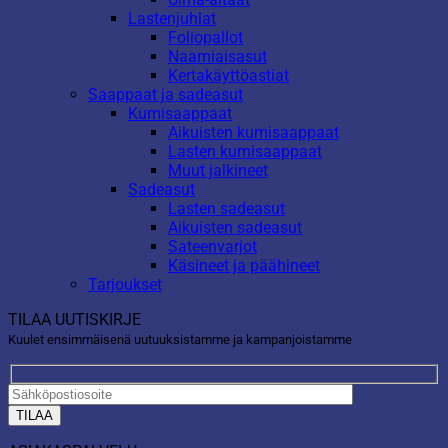
Lastenjuhlat
Foliopallot
Naamiaisasut
Kertakäyttöastiat
Saappaat ja sadeasut
Kumisaappaat
Aikuisten kumisaappaat
Lasten kumisaappaat
Muut jalkineet
Sadeasut
Lasten sadeasut
Aikuisten sadeasut
Sateenvarjot
Käsineet ja päähineet
Tarjoukset
TILAA UUTISKIRJE
Kuulet ensimmäisenä uutuuksistamme ja kampanjoistamme