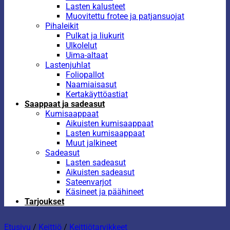
Lasten kalusteet
Muovitettu frotee ja patjansuojat
Pihaleikit
Pulkat ja liukurit
Ulkolelut
Uima-altaat
Lastenjuhlat
Foliopallot
Naamiaisasut
Kertakäyttöastiat
Saappaat ja sadeasut
Kumisaappaat
Aikuisten kumisaappaat
Lasten kumisaappaat
Muut jalkineet
Sadeasut
Lasten sadeasut
Aikuisten sadeasut
Sateenvarjot
Käsineet ja päähineet
Tarjoukset
Etusivu
/
Keittiö
/
Keittiötarvikkeet