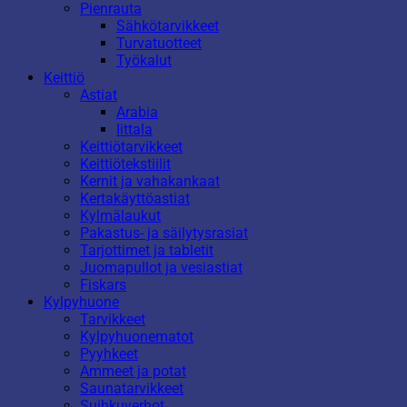
Pienrauta
Sähkötarvikkeet
Turvatuotteet
Työkalut
Keittiö
Astiat
Arabia
Iittala
Keittiötarvikkeet
Keittiötekstiilit
Kernit ja vahakankaat
Kertakäyttöastiat
Kylmälaukut
Pakastus- ja säilytysrasiat
Tarjottimet ja tabletit
Juomapullot ja vesiastiat
Fiskars
Kylpyhuone
Tarvikkeet
Kylpyhuonematot
Pyyhkeet
Ammeet ja potat
Saunatarvikkeet
Suihkuverhot