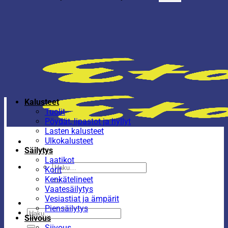
Kalusteet
Tuolit
Pöydät, lipastot ja hyllyt
Lasten kalusteet
Ulkokalusteet
Säilytys
Laatikot
Etsi:
Korit
Kenkätelineet
Vaatesäilytys
Vesiastiat ja ämpärit
Piensäilytys
Etsi:
Siivous
Siivous