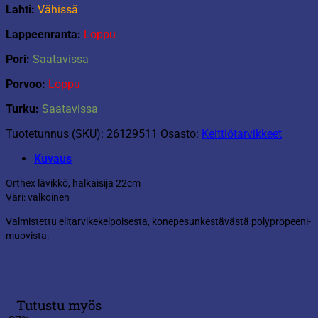
Lahti:
Vähissä
Lappeenranta:
Loppu
Pori:
Saatavissa
Porvoo:
Loppu
Turku:
Saatavissa
Tuotetunnus (SKU):
26129511
Osasto:
Keittiötarvikkeet
Kuvaus
Orthex lävikkö, halkaisija 22cm
Väri: valkoinen
Valmistettu elitarvikekelpoisesta, konepesunkestävästä polypropeeni-
muovista.
Tutustu myös