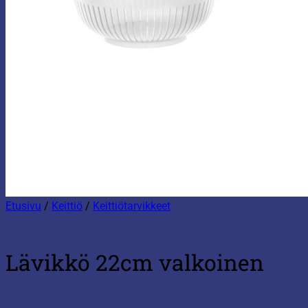
Etusivu
/
Keittiö
/
Keittiötarvikkeet
Lävikkö 22cm valkoinen