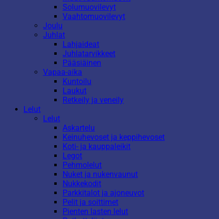
Solumuovilevyt
Vaahtomuovilevyt
Joulu
Juhlat
Lahjaideat
Juhlatarvikkeet
Pääsiäinen
Vapaa-aika
Kuntoilu
Laukut
Retkeily ja veneily
Lelut
Lelut
Askartelu
Keinuhevoset ja keppihevoset
Koti- ja kauppaleikit
Legot
Pehmolelut
Nuket ja nukenvaunut
Nukkekodit
Parkkitalot ja ajoneuvot
Pelit ja soittimet
Pienten lasten lelut