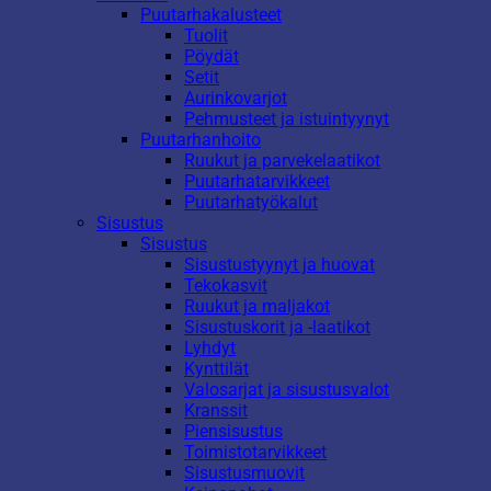
Puutarhakalusteet
Tuolit
Pöydät
Setit
Aurinkovarjot
Pehmusteet ja istuintyynyt
Puutarhanhoito
Ruukut ja parvekelaatikot
Puutarhatarvikkeet
Puutarhatyökalut
Sisustus
Sisustus
Sisustustyynyt ja huovat
Tekokasvit
Ruukut ja maljakot
Sisustuskorit ja -laatikot
Lyhdyt
Kynttilät
Valosarjat ja sisustusvalot
Kranssit
Piensisustus
Toimistotarvikkeet
Sisustusmuovit