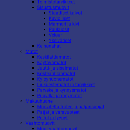
Toimistotarvikkeet
Sisustusmuovit
Staattiset kalvot
Kuviolliset
Marmori ja kivi
Puukuosit
Velour
Yksiväriset
Keinonahat
Matot
Keskilattiamatot
Käytävämatot
Juutti- ja sisalmatot
Kosteantilanmatot
Kylpyhuonematot
Liukuestematot ja tarvikkeet
Parveke ja kynnysmatot
Puuvilla- ja räsymatot
Makuuhuone
Muovitettu frotee ja patjansuojat
Patjat ja varavuoteet
Peitot ja tyynyt
Vaahtomuovit
Muut vaahtomuovit