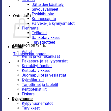
Jätteiden käsittely
Siivousvälineet
Pyykkihuolto
Ostoskori
Kunnossapito
Parveke- ja kynnysmatot
Pienrauta
Työkalut
Sähkötarvikkeet
Turvatuotteet
Ostoskori on tyhjä.
Keittiö
Astiat
Takaisin kauppaan
Kernit ja vahakankaat
Pakastus- ja säilytysrasiat
Kertakäyttöastiat
Keittiötarvikkeet
Juomapullot ja vesiastiat
Kylmälaukut
Tarjottimet ja tabletit
Keittiötekstiilit
Fiskars
Kylpyhuone
Kylpyhuonematot
Tarvikkeet