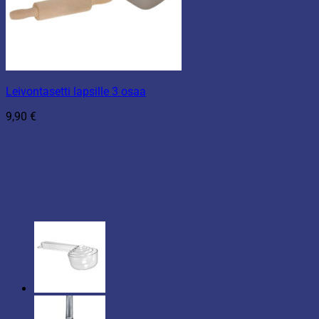
Leivontasetti lapsille 3 osaa
9,90
€