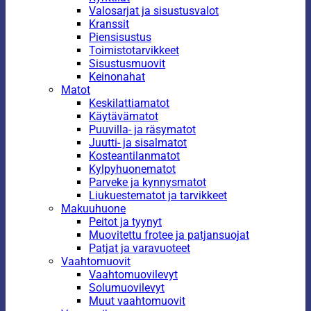
Valosarjat ja sisustusvalot
Kranssit
Piensisustus
Toimistotarvikkeet
Sisustusmuovit
Keinonahat
Matot
Keskilattiamatot
Käytävämatot
Puuvilla- ja räsymatot
Juutti- ja sisalmatot
Kosteantilanmatot
Kylpyhuonematot
Parveke ja kynnysmatot
Liukuestematot ja tarvikkeet
Makuuhuone
Peitot ja tyynyt
Muovitettu frotee ja patjansuojat
Patjat ja varavuoteet
Vaahtomuovit
Vaahtomuovilevyt
Solumuovilevyt
Muut vaahtomuovit