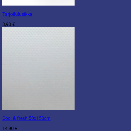
Tarjoilulusikka
3,90
€
Cool & fresh 50x150cm
14,90
€