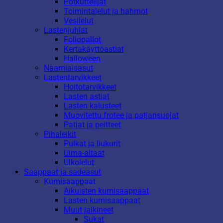
Potkuttelijat
Toimintalelut ja hahmot
Vesilelut
Lastenjuhlat
Foliopallot
Kertakäyttöastiat
Halloween
Naamiaisasut
Lastentarvikkeet
Hoitotarvikkeet
Lasten astiat
Lasten kalusteet
Muovitettu frotee ja patjansuojat
Patjat ja peitteet
Pihaleikit
Pulkat ja liukurit
Uima-altaat
Ulkolelut
Saappaat ja sadeasut
Kumisaappaat
Aikuisten kumisaappaat
Lasten kumisaappaat
Muut jalkineet
Sukat