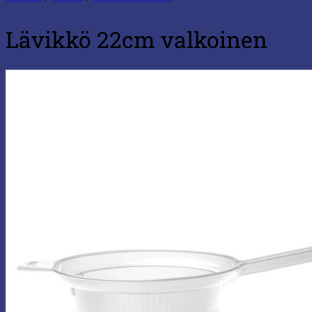
Lävikkö 22cm valkoinen