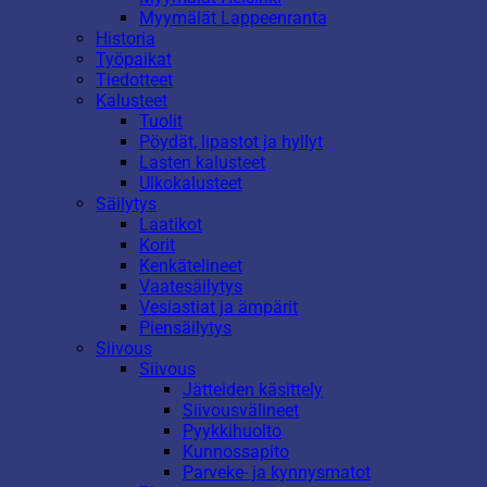
Myymälät Lappeenranta
Historia
Työpaikat
Tiedotteet
Kalusteet
Tuolit
Pöydät, lipastot ja hyllyt
Lasten kalusteet
Ulkokalusteet
Säilytys
Laatikot
Korit
Kenkätelineet
Vaatesäilytys
Vesiastiat ja ämpärit
Piensäilytys
Siivous
Siivous
Jätteiden käsittely
Siivousvälineet
Pyykkihuolto
Kunnossapito
Parveke- ja kynnysmatot