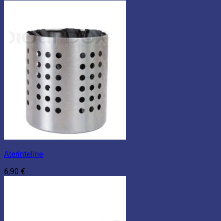
Aterinteline
6,90
€