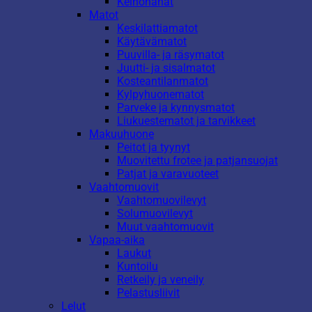
Keinonahat
Matot
Keskilattiamatot
Käytävämatot
Puuvilla- ja räsymatot
Juutti- ja sisalmatot
Kosteantilanmatot
Kylpyhuonematot
Parveke ja kynnysmatot
Liukuestematot ja tarvikkeet
Makuuhuone
Peitot ja tyynyt
Muovitettu frotee ja patjansuojat
Patjat ja varavuoteet
Vaahtomuovit
Vaahtomuovilevyt
Solumuovilevyt
Muut vaahtomuovit
Vapaa-aika
Laukut
Kuntoilu
Retkeily ja veneily
Pelastusliivit
Lelut