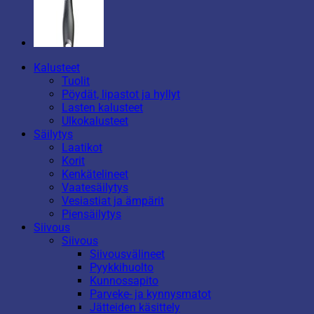
Kalusteet
Tuolit
Pöydät, lipastot ja hyllyt
Lasten kalusteet
Ulkokalusteet
Säilytys
Laatikot
Korit
Kenkätelineet
Vaatesäilytys
Vesiastiat ja ämpärit
Piensäilytys
Siivous
Siivous
Siivousvälineet
Pyykkihuolto
Kunnossapito
Parveke- ja kynnysmatot
Jätteiden käsittely