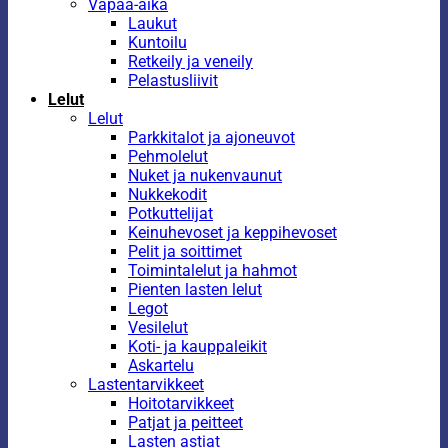
Vapaa-aika
Laukut
Kuntoilu
Retkeily ja veneily
Pelastusliivit
Lelut
Lelut
Parkkitalot ja ajoneuvot
Pehmolelut
Nuket ja nukenvaunut
Nukkekodit
Potkuttelijat
Keinuhevoset ja keppihevoset
Pelit ja soittimet
Toimintalelut ja hahmot
Pienten lasten lelut
Legot
Vesilelut
Koti- ja kauppaleikit
Askartelu
Lastentarvikkeet
Hoitotarvikkeet
Patjat ja peitteet
Lasten astiat