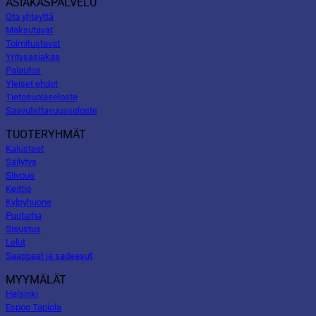
ASIAKASPALVELU
Ota yhteyttä
Maksutavat
Toimitustavat
Yritysasiakas
Palautus
Yleiset ehdot
Tietosuojaseloste
Saavutettavuusseloste
TUOTERYHMÄT
Kalusteet
Säilytys
Siivous
Keittiö
Kylpyhuone
Puutarha
Sisustus
Lelut
Saappaat ja sadeasut
MYYMÄLÄT
Helsinki
Espoo Tapiola