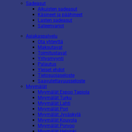
Sadeasut
Aikuisten sadeasut
Käsineet ja päähineet
Lasten sadeasut
Sateenvarjot
Asiakaspalvelu
Ota yhteyttä
Maksutavat
Toimitustavat
Yritysmyynti
Palautus
Yleiset ehdot
Tietosuojaseloste
Saavutettavuusseloste
Myymälät
Myymälät Espoo Tapiola
Myymälät Turku
Myymälät Lahti
Myymälät Pori
Myymälät Jyväskylä
Myymälät Kouvola
Myymälät Porvoo
Myymälät Helsinki