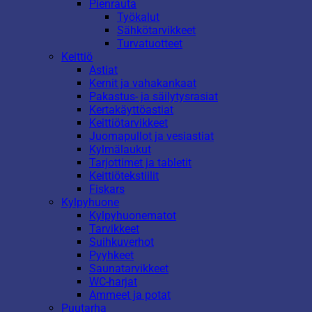
Pienrauta
Työkalut
Sähkötarvikkeet
Turvatuotteet
Keittiö
Astiat
Kernit ja vahakankaat
Pakastus- ja säilytysrasiat
Kertakäyttöastiat
Keittiötarvikkeet
Juomapullot ja vesiastiat
Kylmälaukut
Tarjottimet ja tabletit
Keittiötekstiilit
Fiskars
Kylpyhuone
Kylpyhuonematot
Tarvikkeet
Suihkuverhot
Pyyhkeet
Saunatarvikkeet
WC-harjat
Ammeet ja potat
Puutarha