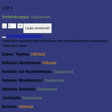
3,90
€
Verkkokauppa:
Saatavissa
Lävikkö
Lisää ostoskoriin
22cm
valkoinen
Myymäläsaatavuus
määrä
Tuotteiden myymäläsaldot vaihtelevat, eikä myymäläkohtaista saatavuutta
voida täysin taata.
Espoo: Tapiola:
Vähissä
Helsinki: Herttoniemi:
Vähissä
Helsinki: Iso-Roobertinkatu:
Saatavissa
Helsinki: Munkkiniemi:
Saatavissa
Helsinki: Suutarila:
Saatavissa
Jyväskyla:
Saatavissa
Kouvola:
Vähissä