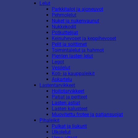
Lelut
Parkkitalot ja ajoneuvot
Pehmolelut
Nuket ja nukenvaunut
Nukkekodit
Potkuttelijat
Keinuhevoset ja keppihevoset
Pelit ja soittimet
Toimintalelut ja hahmot
Pienten lasten lelut
Legot
Vesilelut
Koti- ja kauppaleikit
Askartelu
Lastentarvikkeet
Hoitotarvikkeet
Patjat ja peitteet
Lasten astiat
Lasten kalusteet
Muovitettu frotee ja patjansuojat
Pihaleikit
Pulkat ja liukurit
Ulkolelut
Uima-altaat