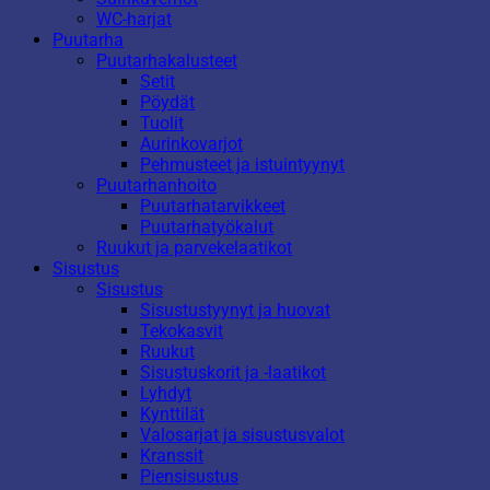
WC-harjat
Puutarha
Puutarhakalusteet
Setit
Pöydät
Tuolit
Aurinkovarjot
Pehmusteet ja istuintyynyt
Puutarhanhoito
Puutarhatarvikkeet
Puutarhatyökalut
Ruukut ja parvekelaatikot
Sisustus
Sisustus
Sisustustyynyt ja huovat
Tekokasvit
Ruukut
Sisustuskorit ja -laatikot
Lyhdyt
Kynttilät
Valosarjat ja sisustusvalot
Kranssit
Piensisustus