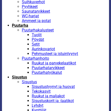
Suihkuverhot
Pyyhkeet
Saunatarvikkeet
WC-harjat
Ammeet ja potat
Puutarha
Puutarhakalusteet
Tuolit
Pöydät
Setit
Aurinkovarjot
Pehmusteet ja istuintyynyt
Puutarhanhoito
Ruukut ja parvekelaatikot
Puutarhatarvikkeet
Puutarhatyökalut
Sisustus
Sisustus
Sisustustyynyt ja huovat
Tekokasvit
Ruukut ja maljakot
Sisustuskorit ja -laatikot
Lyhdyt
Kynttilät