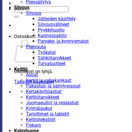
Piensäilytys
Siivous
Etsi:
Siivous
Jätteiden käsittely
Siivousvälineet
Pyykkihuolto
Kunnossapito
Ostoskori
Parveke- ja kynnysmatot
Pienrauta
Työkalut
Sähkötarvikkeet
Turvatuotteet
Keittiö
Ostoskori on tyhjä.
Astiat
Kernit ja vahakankaat
Takaisin kauppaan
Pakastus- ja säilytysrasiat
Kertakäyttöastiat
Keittiötarvikkeet
Juomapullot ja vesiastiat
Kylmälaukut
Tarjottimet ja tabletit
Keittiötekstiilit
Fiskars
Kylpyhuone