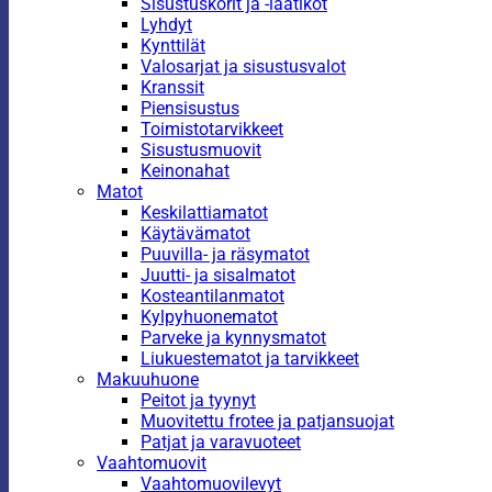
Sisustuskorit ja -laatikot
Lyhdyt
Kynttilät
Valosarjat ja sisustusvalot
Kranssit
Piensisustus
Toimistotarvikkeet
Sisustusmuovit
Keinonahat
Matot
Keskilattiamatot
Käytävämatot
Puuvilla- ja räsymatot
Juutti- ja sisalmatot
Kosteantilanmatot
Kylpyhuonematot
Parveke ja kynnysmatot
Liukuestematot ja tarvikkeet
Makuuhuone
Peitot ja tyynyt
Muovitettu frotee ja patjansuojat
Patjat ja varavuoteet
Vaahtomuovit
Vaahtomuovilevyt