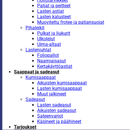
Hoitotarvikkeet
Patjat ja peitteet
Lasten astiat
Lasten kalusteet
Muovitettu frotee ja patjansuojat
Pihaleikit
Pulkat ja liukurit
Ulkolelut
Uima-altaat
Lastenjuhlat
Foliopallot
Naamiaisasut
Kertakäyttöastiat
Saappaat ja sadeasut
Kumisaappaat
Aikuisten kumisaappaat
Lasten kumisaappaat
Muut jalkineet
Sadeasut
Lasten sadeasut
Aikuisten sadeasut
Sateenvarjot
Käsineet ja päähineet
Tarjoukset