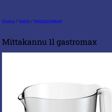
Etusivu
/
Keittiö
/
Keittiötarvikkeet
Mittakannu 1l gastromax