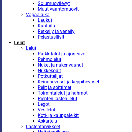
Solumuovilevyt
Muut vaahtomuovit
Vapaa-aika
Laukut
Kuntoilu
Retkeily ja veneily
Pelastusliivit
Lelut
Lelut
Parkkitalot ja ajoneuvot
Pehmolelut
Nuket ja nukenvaunut
Nukkekodit
Potkuttelijat
Keinuhevoset ja keppihevoset
Pelit ja soittimet
Toimintalelut ja hahmot
Pienten lasten lelut
Legot
Vesilelut
Koti- ja kauppaleikit
Askartelu
Lastentarvikkeet