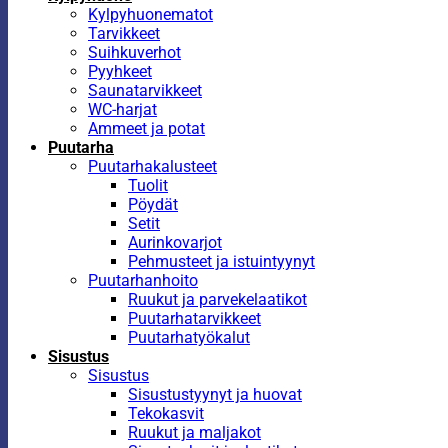
Kylpyhuonematot
Tarvikkeet
Suihkuverhot
Pyyhkeet
Saunatarvikkeet
WC-harjat
Ammeet ja potat
Puutarha
Puutarhakalusteet
Tuolit
Pöydät
Setit
Aurinkovarjot
Pehmusteet ja istuintyynyt
Puutarhanhoito
Ruukut ja parvekelaatikot
Puutarhatarvikkeet
Puutarhatyökalut
Sisustus
Sisustus
Sisustustyynyt ja huovat
Tekokasvit
Ruukut ja maljakot