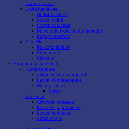
Naamiaisasut
Lastentarvikkeet
Hoitotarvikkeet
Lasten astiat
Lasten kalusteet
Muovitettu frotee ja patjansuojat
Patjat ja peitteet
Pihaleikit
Pulkat ja liukurit
Uima-altaat
Ulkolelut
Saappaat ja sadeasut
Kumisaappaat
Aikuisten kumisaappaat
Lasten kumisaappaat
Muut jalkineet
Sukat
Sadeasut
Aikuisten sadeasut
Käsineet ja päähineet
Lasten sadeasut
Sateenvarjot
Asiakaspalvelu