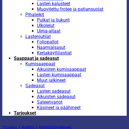
Lasten kalusteet
Muovitettu frotee ja patjansuojat
Pihaleikit
Pulkat ja liukurit
Ulkolelut
Uima-altaat
Lastenjuhlat
Foliopallot
Naamiaisasut
Kertakäyttöastiat
Saappaat ja sadeasut
Kumisaappaat
Aikuisten kumisaappaat
Lasten kumisaappaat
Muut jalkineet
Sadeasut
Lasten sadeasut
Aikuisten sadeasut
Sateenvarjot
Käsineet ja päähineet
Tarjoukset
Etusivu
/
Keittiö
/
Keittiötarvikkeet