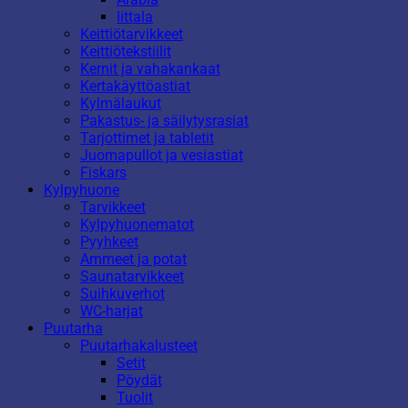
Iittala
Keittiötarvikkeet
Keittiötekstiilit
Kernit ja vahakankaat
Kertakäyttöastiat
Kylmälaukut
Pakastus- ja säilytysrasiat
Tarjottimet ja tabletit
Juomapullot ja vesiastiat
Fiskars
Kylpyhuone
Tarvikkeet
Kylpyhuonematot
Pyyhkeet
Ammeet ja potat
Saunatarvikkeet
Suihkuverhot
WC-harjat
Puutarha
Puutarhakalusteet
Setit
Pöydät
Tuolit