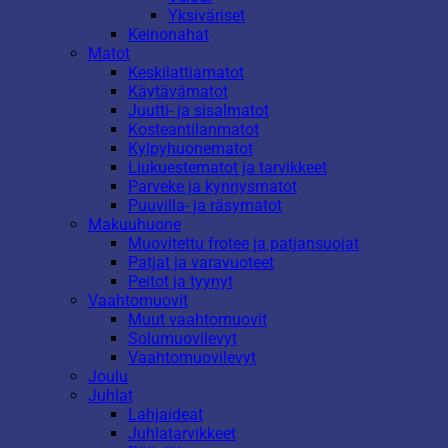
Yksiväriset
Keinonahat
Matot
Keskilattiamatot
Käytävämatot
Juutti- ja sisalmatot
Kosteantilanmatot
Kylpyhuonematot
Liukuestematot ja tarvikkeet
Parveke ja kynnysmatot
Puuvilla- ja räsymatot
Makuuhuone
Muovitettu frotee ja patjansuojat
Patjat ja varavuoteet
Peitot ja tyynyt
Vaahtomuovit
Muut vaahtomuovit
Solumuovilevyt
Vaahtomuovilevyt
Joulu
Juhlat
Lahjaideat
Juhlatarvikkeet