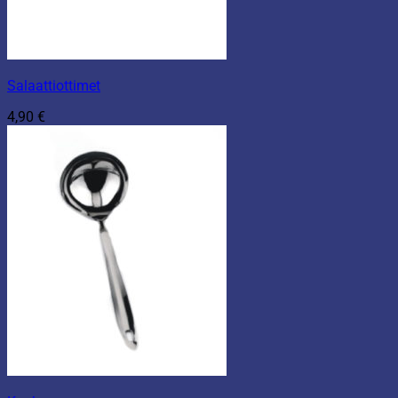
Salaattiottimet
4,90
€