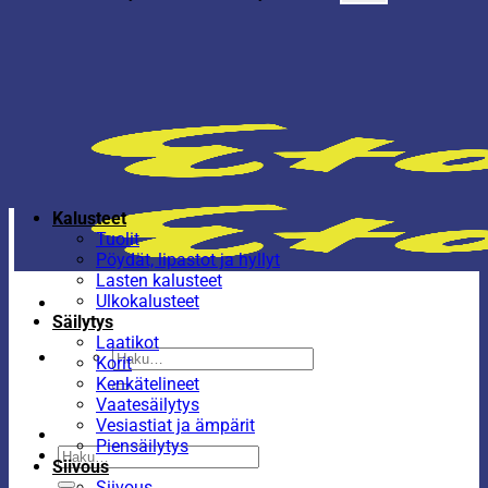
Kalusteet
Tuolit
Pöydät, lipastot ja hyllyt
Lasten kalusteet
Ulkokalusteet
Säilytys
Laatikot
Etsi:
Korit
Kenkätelineet
Vaatesäilytys
Vesiastiat ja ämpärit
Piensäilytys
Etsi:
Siivous
Siivous