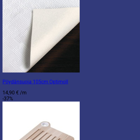
Pöydänsuoja 105cm Optimoll
14,90
€
/m
-37%