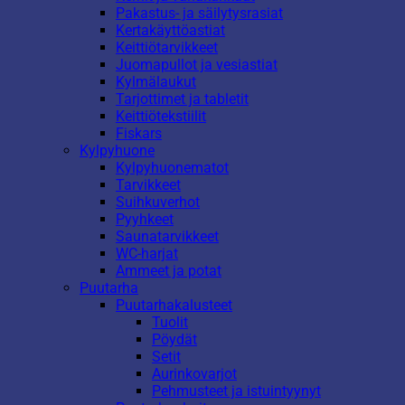
Pakastus- ja säilytysrasiat
Kertakäyttöastiat
Keittiötarvikkeet
Juomapullot ja vesiastiat
Kylmälaukut
Tarjottimet ja tabletit
Keittiötekstiilit
Fiskars
Kylpyhuone
Kylpyhuonematot
Tarvikkeet
Suihkuverhot
Pyyhkeet
Saunatarvikkeet
WC-harjat
Ammeet ja potat
Puutarha
Puutarhakalusteet
Tuolit
Pöydät
Setit
Aurinkovarjot
Pehmusteet ja istuintyynyt