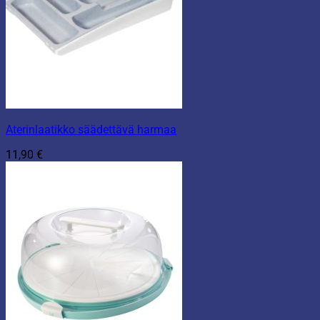
Aterinlaatikko säädettävä harmaa
11,90
€