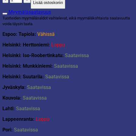
Lisää ostoskoriin
0,5l
gastromax
Myymäläsaatavuus
määrä
Tuotteiden myymäläsaldot vaihtelevat, eikä myymäläkohtaista saatavuutta
voida täysin taata.
Espoo: Tapiola:
Vähissä
Helsinki: Herttoniemi:
Loppu
Helsinki: Iso-Roobertinkatu:
Saatavissa
Helsinki: Munkkiniemi:
Saatavissa
Helsinki: Suutarila:
Saatavissa
Jyväskyla:
Saatavissa
Kouvola:
Saatavissa
Lahti:
Saatavissa
Lappeenranta:
Loppu
Pori:
Saatavissa