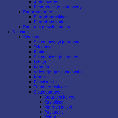
Aurinkovarjot
Pehmusteet ja istuintyynyt
Puutarhanhoito
Puutarhatarvikkeet
Puutarhatyökalut
Ruukut ja parvekelaatikot
Sisustus
Sisustus
Sisustustyynyt ja huovat
Tekokasvit
Ruukut
Sisustuskorit ja -laatikot
Lyhdyt
Kynttilät
Valosarjat ja sisustusvalot
Kranssit
Piensisustus
Toimistotarvikkeet
Sisustusmuovit
Staattiset kalvot
Kuviolliset
Marmori ja kivi
Puukuosit
Velour