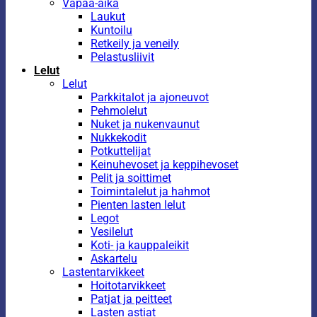
Vapaa-aika
Laukut
Kuntoilu
Retkeily ja veneily
Pelastusliivit
Lelut
Lelut
Parkkitalot ja ajoneuvot
Pehmolelut
Nuket ja nukenvaunut
Nukkekodit
Potkuttelijat
Keinuhevoset ja keppihevoset
Pelit ja soittimet
Toimintalelut ja hahmot
Pienten lasten lelut
Legot
Vesilelut
Koti- ja kauppaleikit
Askartelu
Lastentarvikkeet
Hoitotarvikkeet
Patjat ja peitteet
Lasten astiat