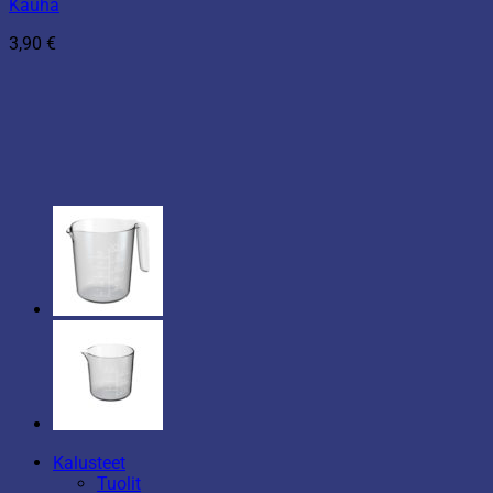
Kauha
3,90
€
Kalusteet
Tuolit