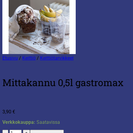
Etusivu
/
Keittiö
/
Keittiötarvikkeet
Mittakannu 0,5l gastromax
3,90
€
Verkkokauppa:
Saatavissa
Mittakannu