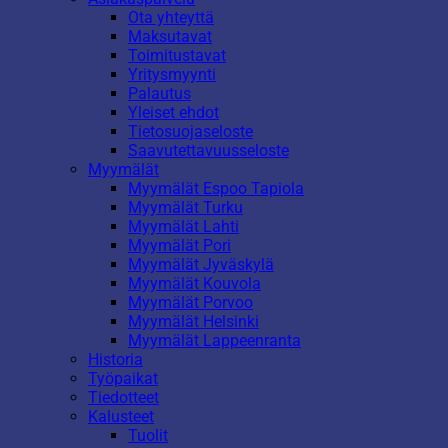
Ota yhteyttä
Maksutavat
Toimitustavat
Yritysmyynti
Palautus
Yleiset ehdot
Tietosuojaseloste
Saavutettavuusseloste
Myymälät
Myymälät Espoo Tapiola
Myymälät Turku
Myymälät Lahti
Myymälät Pori
Myymälät Jyväskylä
Myymälät Kouvola
Myymälät Porvoo
Myymälät Helsinki
Myymälät Lappeenranta
Historia
Työpaikat
Tiedotteet
Kalusteet
Tuolit