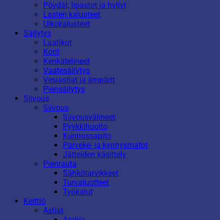
Pöydät, lipastot ja hyllyt
Lasten kalusteet
Ulkokalusteet
Säilytys
Laatikot
Korit
Kenkätelineet
Vaatesäilytys
Vesiastiat ja ämpärit
Piensäilytys
Siivous
Siivous
Siivousvälineet
Pyykkihuolto
Kunnossapito
Parveke- ja kynnysmatot
Jätteiden käsittely
Pienrauta
Sähkötarvikkeet
Turvatuotteet
Työkalut
Keittiö
Astiat
Arabia