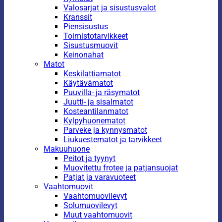
Valosarjat ja sisustusvalot
Kranssit
Piensisustus
Toimistotarvikkeet
Sisustusmuovit
Keinonahat
Matot
Keskilattiamatot
Käytävämatot
Puuvilla- ja räsymatot
Juutti- ja sisalmatot
Kosteantilanmatot
Kylpyhuonematot
Parveke ja kynnysmatot
Liukuestematot ja tarvikkeet
Makuuhuone
Peitot ja tyynyt
Muovitettu frotee ja patjansuojat
Patjat ja varavuoteet
Vaahtomuovit
Vaahtomuovilevyt
Solumuovilevyt
Muut vaahtomuovit