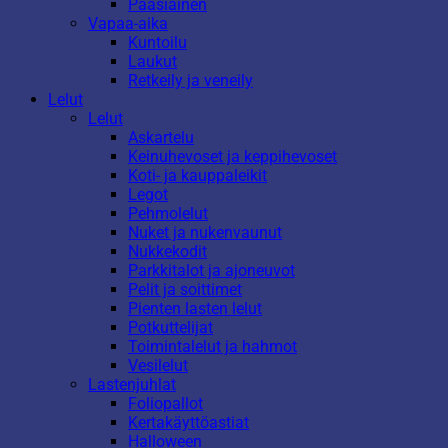
Pääsiäinen
Vapaa-aika
Kuntoilu
Laukut
Retkeily ja veneily
Lelut
Lelut
Askartelu
Keinuhevoset ja keppihevoset
Koti- ja kauppaleikit
Legot
Pehmolelut
Nuket ja nukenvaunut
Nukkekodit
Parkkitalot ja ajoneuvot
Pelit ja soittimet
Pienten lasten lelut
Potkuttelijat
Toimintalelut ja hahmot
Vesilelut
Lastenjuhlat
Foliopallot
Kertakäyttöastiat
Halloween