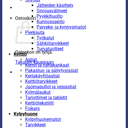
Jätteiden käsittely
Siivousvälineet
Pyykkihuolto
Ostoskori
Kunnossapito
Parveke- ja kynnysmatot
Pienrauta
Työkalut
Sähkötarvikkeet
Turvatuotteet
Ostoskori on tyhjä.
Keittiö
Astiat
Takaisin kauppaan
Kernit ja vahakankaat
Pakastus- ja säilytysrasiat
Kertakäyttöastiat
Keittiötarvikkeet
Juomapullot ja vesiastiat
Kylmälaukut
Tarjottimet ja tabletit
Keittiötekstiilit
Fiskars
Kylpyhuone
Kylpyhuonematot
Tarvikkeet