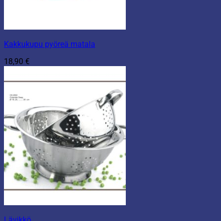
Kakkukupu pyöreä matala
18,90
€
Lävikkö