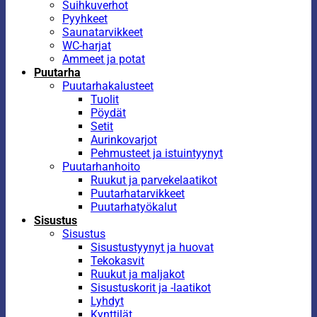
Suihkuverhot
Pyyhkeet
Saunatarvikkeet
WC-harjat
Ammeet ja potat
Puutarha
Puutarhakalusteet
Tuolit
Pöydät
Setit
Aurinkovarjot
Pehmusteet ja istuintyynyt
Puutarhanhoito
Ruukut ja parvekelaatikot
Puutarhatarvikkeet
Puutarhatyökalut
Sisustus
Sisustus
Sisustustyynyt ja huovat
Tekokasvit
Ruukut ja maljakot
Sisustuskorit ja -laatikot
Lyhdyt
Kynttilät