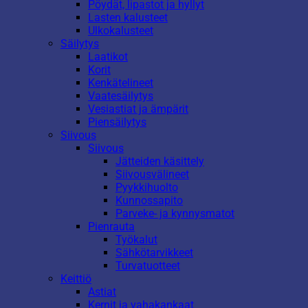
Pöydät, lipastot ja hyllyt
Lasten kalusteet
Ulkokalusteet
Säilytys
Laatikot
Korit
Kenkätelineet
Vaatesäilytys
Vesiastiat ja ämpärit
Piensäilytys
Siivous
Siivous
Jätteiden käsittely
Siivousvälineet
Pyykkihuolto
Kunnossapito
Parveke- ja kynnysmatot
Pienrauta
Työkalut
Sähkötarvikkeet
Turvatuotteet
Keittiö
Astiat
Kernit ja vahakankaat