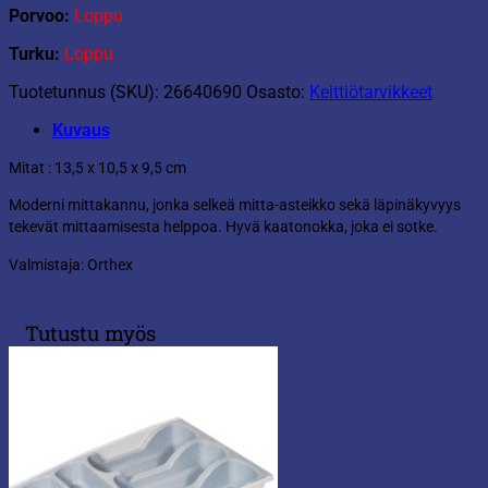
Porvoo:
Loppu
Turku:
Loppu
Tuotetunnus (SKU):
26640690
Osasto:
Keittiötarvikkeet
Kuvaus
Mitat : 13,5 x 10,5 x 9,5 cm
Moderni mittakannu, jonka selkeä mitta-asteikko sekä läpinäkyvyys
tekevät mittaamisesta helppoa. Hyvä kaatonokka, joka ei sotke.
Valmistaja: Orthex
Tutustu myös