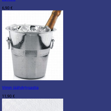
6,90
€
Viinin jäähdytysastia
11,90
€