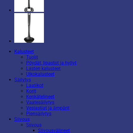
Kalusteet
Tuolit
Pöydät, lipastot ja hyllyt
Lasten kalusteet
Ulkokalusteet
Säilytys
Laatikot
Korit
Kenkätelineet
Vaatesäilytys
Vesiastiat ja ämpärit
Piensäilytys
Siivous
Siivous
Siivousvälineet