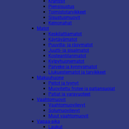
Kranssit
Piensisustus
Toimistotarvikkeet
Sisustusmuovit
Keinonahat
Matot
Keskilattiamatot
Käytävämatot
Puuvilla- ja räsymatot
Juutti- ja sisalmatot
Kosteantilanmatot
Kylpyhuonematot
Parveke ja kynnysmatot
Liukuestematot ja tarvikkeet
Makuuhuone
Peitot ja tyynyt
Muovitettu frotee ja patjansuojat
Patjat ja varavuoteet
Vaahtomuovit
Vaahtomuovilevyt
Solumuovilevyt
Muut vaahtomuovit
Vapaa-aika
Laukut