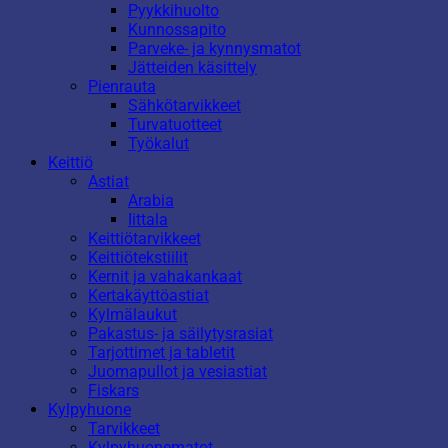
Pyykkihuolto
Kunnossapito
Parveke- ja kynnysmatot
Jätteiden käsittely
Pienrauta
Sähkötarvikkeet
Turvatuotteet
Työkalut
Keittiö
Astiat
Arabia
Iittala
Keittiötarvikkeet
Keittiötekstiilit
Kernit ja vahakankaat
Kertakäyttöastiat
Kylmälaukut
Pakastus- ja säilytysrasiat
Tarjottimet ja tabletit
Juomapullot ja vesiastiat
Fiskars
Kylpyhuone
Tarvikkeet
Kylpyhuonematot