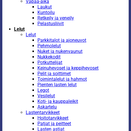
Vapaa-aika
Laukut
Kuntoilu
Retkeily ja veneily
Pelastusliivit
Lelut
Lelut
Parkkitalot ja ajoneuvot
Pehmolelut
Nuket ja nukenvaunut
Nukkekodit
Potkuttelijat
Keinuhevoset ja keppihevoset
Pelit ja soittimet
Toimintalelut ja hahmot
Pienten lasten lelut
Legot
Vesilelut
Koti- ja kauppaleikit
Askartelu
Lastentarvikkeet
Hoitotarvikkeet
Patjat ja peitteet
Lasten astiat