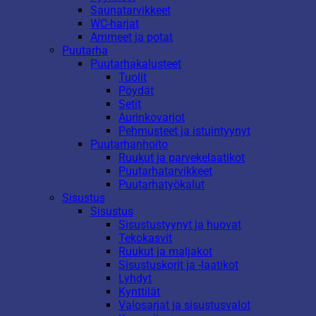
Saunatarvikkeet
WC-harjat
Ammeet ja potat
Puutarha
Puutarhakalusteet
Tuolit
Pöydät
Setit
Aurinkovarjot
Pehmusteet ja istuintyynyt
Puutarhanhoito
Ruukut ja parvekelaatikot
Puutarhatarvikkeet
Puutarhatyökalut
Sisustus
Sisustus
Sisustustyynyt ja huovat
Tekokasvit
Ruukut ja maljakot
Sisustuskorit ja -laatikot
Lyhdyt
Kynttilät
Valosarjat ja sisustusvalot