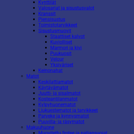
Kynttilät
Valosarjat ja sisustusvalot
Kranssit
Piensisustus
Toimistotarvikkeet
Sisustusmuovit
Staattiset kalvot
Kuviolliset
Marmori ja kivi
Puukuosit
Velour
Yksiväriset
Keinonahat
Matot
Keskilattiamatot
Käytävämatot
Juutti- ja sisalmatot
Kosteantilanmatot
Kylpyhuonematot
Liukuestematot ja tarvikkeet
Parveke ja kynnysmatot
Puuvilla- ja räsymatot
Makuuhuone
Muovitettu frotee ja patjansuojat