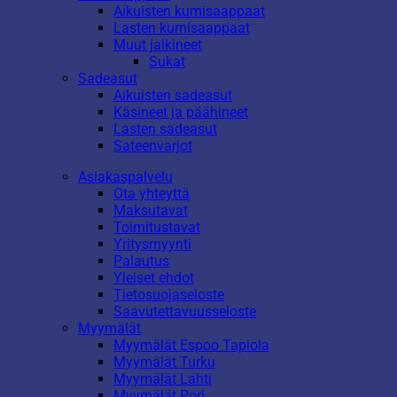
Aikuisten kumisaappaat
Lasten kumisaappaat
Muut jalkineet
Sukat
Sadeasut
Aikuisten sadeasut
Käsineet ja päähineet
Lasten sadeasut
Sateenvarjot
Asiakaspalvelu
Ota yhteyttä
Maksutavat
Toimitustavat
Yritysmyynti
Palautus
Yleiset ehdot
Tietosuojaseloste
Saavutettavuusseloste
Myymälät
Myymälät Espoo Tapiola
Myymälät Turku
Myymälät Lahti
Myymälät Pori