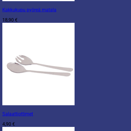
Kakkukupu pyöreä matala
18,90
€
Salaattiottimet
4,90
€