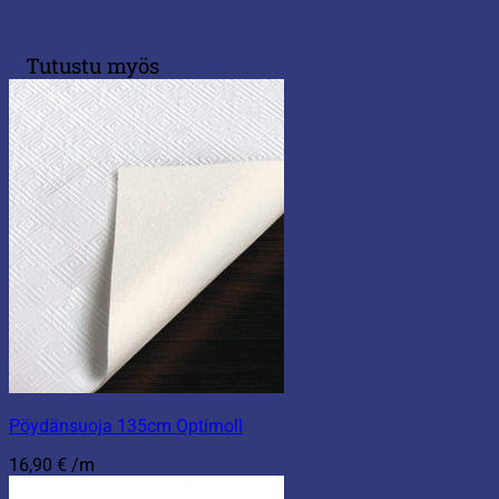
Tutustu myös
Pöydänsuoja 135cm Optimoll
16,90
€
/m