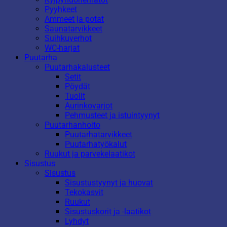
Pyyhkeet
Ammeet ja potat
Saunatarvikkeet
Suihkuverhot
WC-harjat
Puutarha
Puutarhakalusteet
Setit
Pöydät
Tuolit
Aurinkovarjot
Pehmusteet ja istuintyynyt
Puutarhanhoito
Puutarhatarvikkeet
Puutarhatyökalut
Ruukut ja parvekelaatikot
Sisustus
Sisustus
Sisustustyynyt ja huovat
Tekokasvit
Ruukut
Sisustuskorit ja -laatikot
Lyhdyt