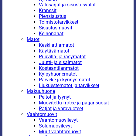
Valosarjat ja sisustusvalot
Kranssit
Piensisustus
Toimistotarvikkeet
Sisustusmuovit
Keinonahat
Matot
Keskilattiamatot
Käytävämatot
Puuvilla- ja räsymatot
Juutti- ja sisalmatot
Kosteantilanmatot
Kylpyhuonematot
Parveke ja kynnysmatot
Liukuestematot ja tarvikkeet
Makuuhuone
Peitot ja tyynyt
Muovitettu frotee ja patjansuojat
Patjat ja varavuoteet
Vaahtomuovit
Vaahtomuovilevyt
Solumuovilevyt
Muut vaahtomuovit