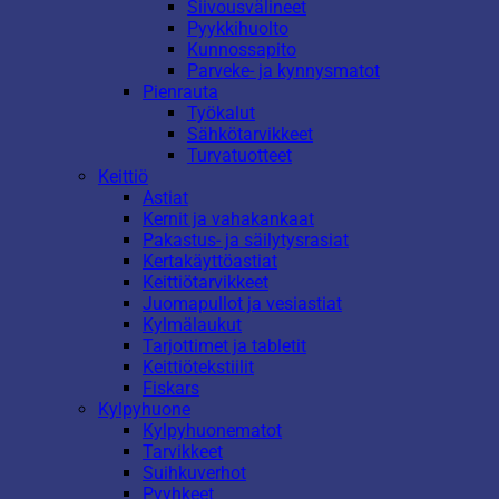
Siivousvälineet
Pyykkihuolto
Kunnossapito
Parveke- ja kynnysmatot
Pienrauta
Työkalut
Sähkötarvikkeet
Turvatuotteet
Keittiö
Astiat
Kernit ja vahakankaat
Pakastus- ja säilytysrasiat
Kertakäyttöastiat
Keittiötarvikkeet
Juomapullot ja vesiastiat
Kylmälaukut
Tarjottimet ja tabletit
Keittiötekstiilit
Fiskars
Kylpyhuone
Kylpyhuonematot
Tarvikkeet
Suihkuverhot
Pyyhkeet