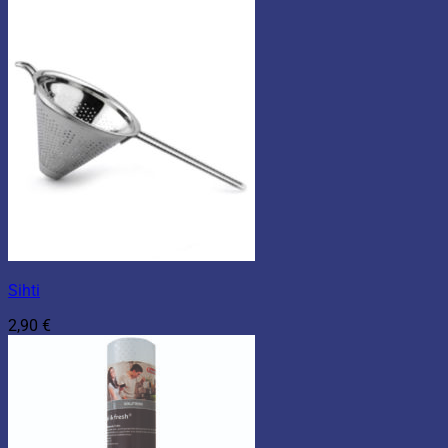
Sihti
2,90
€