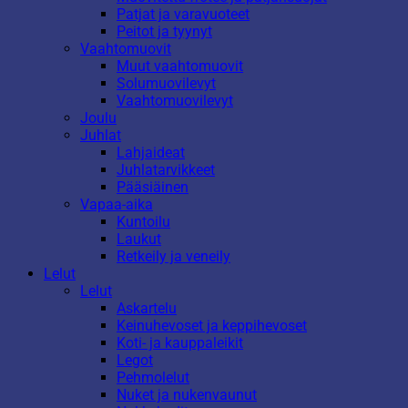
Patjat ja varavuoteet
Peitot ja tyynyt
Vaahtomuovit
Muut vaahtomuovit
Solumuovilevyt
Vaahtomuovilevyt
Joulu
Juhlat
Lahjaideat
Juhlatarvikkeet
Pääsiäinen
Vapaa-aika
Kuntoilu
Laukut
Retkeily ja veneily
Lelut
Lelut
Askartelu
Keinuhevoset ja keppihevoset
Koti- ja kauppaleikit
Legot
Pehmolelut
Nuket ja nukenvaunut