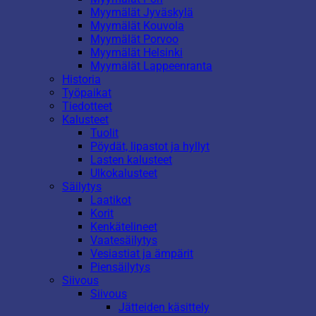
Myymälät Jyväskylä
Myymälät Kouvola
Myymälät Porvoo
Myymälät Helsinki
Myymälät Lappeenranta
Historia
Työpaikat
Tiedotteet
Kalusteet
Tuolit
Pöydät, lipastot ja hyllyt
Lasten kalusteet
Ulkokalusteet
Säilytys
Laatikot
Korit
Kenkätelineet
Vaatesäilytys
Vesiastiat ja ämpärit
Piensäilytys
Siivous
Siivous
Jätteiden käsittely