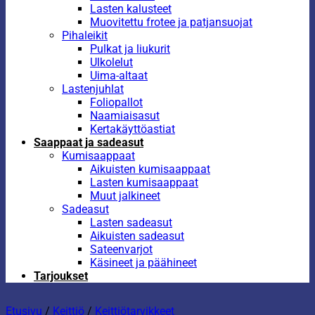
Lasten kalusteet
Muovitettu frotee ja patjansuojat
Pihaleikit
Pulkat ja liukurit
Ulkolelut
Uima-altaat
Lastenjuhlat
Foliopallot
Naamiaisasut
Kertakäyttöastiat
Saappaat ja sadeasut
Kumisaappaat
Aikuisten kumisaappaat
Lasten kumisaappaat
Muut jalkineet
Sadeasut
Lasten sadeasut
Aikuisten sadeasut
Sateenvarjot
Käsineet ja päähineet
Tarjoukset
Etusivu
/
Keittiö
/
Keittiötarvikkeet