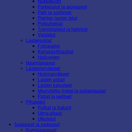
Nukkekodit
Parkkitalot ja ajoneuvot
Pelit ja soittimet
Pienten lasten lelut
Potkuttelijat
Toimintalelut ja hahmot
Vesilelut
Lastenjuhlat
Foliopallot
Kertakäyttöastiat
Halloween
Naamiaisasut
Lastentarvikkeet
Hoitotarvikkeet
Lasten astiat
Lasten kalusteet
Muovitettu frotee ja patjansuojat
Patjat ja peitteet
Pihaleikit
Pulkat ja liukurit
Uima-altaat
Ulkolelut
Saappaat ja sadeasut
Kumisaappaat