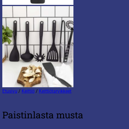
Etusivu
/
Keittiö
/
Keittiötarvikkeet
Paistinlasta musta