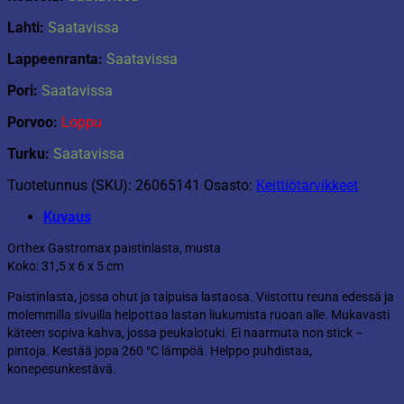
Lahti:
Saatavissa
Lappeenranta:
Saatavissa
Pori:
Saatavissa
Porvoo:
Loppu
Turku:
Saatavissa
Tuotetunnus (SKU):
26065141
Osasto:
Keittiötarvikkeet
Kuvaus
Orthex Gastromax paistinlasta, musta
Koko: 31,5 x 6 x 5 cm
Paistinlasta, jossa ohut ja taipuisa lastaosa. Viistottu reuna edessä ja
molemmilla sivuilla helpottaa lastan liukumista ruoan alle. Mukavasti
käteen sopiva kahva, jossa peukalotuki. Ei naarmuta non stick –
pintoja. Kestää jopa 260 °C lämpöä. Helppo puhdistaa,
konepesunkestävä.