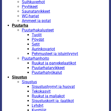
Suihkuverhot
Pyyhkeet
Saunatarvikkeet
WC-harjat
Ammeet ja potat
Puutarha
Puutarhakalusteet
Tuolit
Pöydät
Setit
Aurinkovarjot
Pehmusteet ja istuintyynyt
Puutarhanhoito
Ruukut ja parvekelaatikot
Puutarhatarvikkeet
Puutarhatyökalut
Sisustus
Sisustus
Sisustustyynyt ja huovat
Tekokasvit
Ruukut ja maljakot
Sisustuskorit ja -laatikot
Lyhdyt
Kynttilät