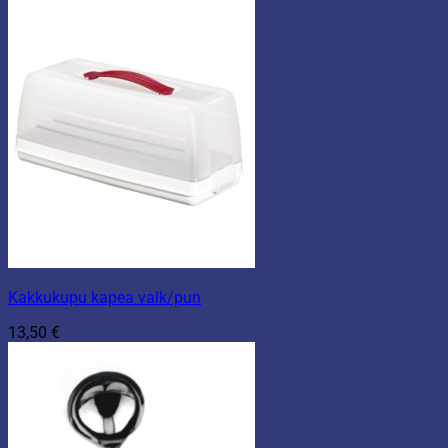
Kakkukupu kapea valk/pun
13,50
€