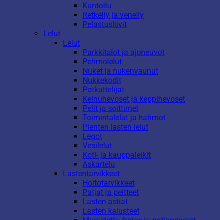
Kuntoilu
Retkeily ja veneily
Pelastusliivit
Lelut
Lelut
Parkkitalot ja ajoneuvot
Pehmolelut
Nuket ja nukenvaunut
Nukkekodit
Potkuttelijat
Keinuhevoset ja keppihevoset
Pelit ja soittimet
Toimintalelut ja hahmot
Pienten lasten lelut
Legot
Vesilelut
Koti- ja kauppaleikit
Askartelu
Lastentarvikkeet
Hoitotarvikkeet
Patjat ja peitteet
Lasten astiat
Lasten kalusteet