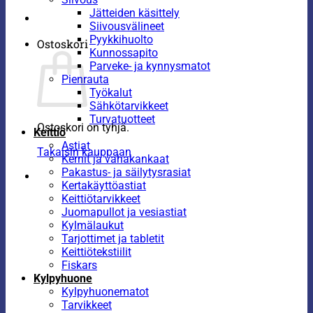
Jätteiden käsittely
Siivousvälineet
Pyykkihuolto
Ostoskori
Kunnossapito
Parveke- ja kynnysmatot
Pienrauta
Työkalut
Sähkötarvikkeet
Turvatuotteet
Ostoskori on tyhjä.
Keittiö
Astiat
Takaisin kauppaan
Kernit ja vahakankaat
Pakastus- ja säilytysrasiat
Kertakäyttöastiat
Keittiötarvikkeet
Juomapullot ja vesiastiat
Kylmälaukut
Tarjottimet ja tabletit
Keittiötekstiilit
Fiskars
Kylpyhuone
Kylpyhuonematot
Tarvikkeet