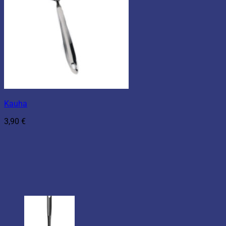
Kauha
3,90
€