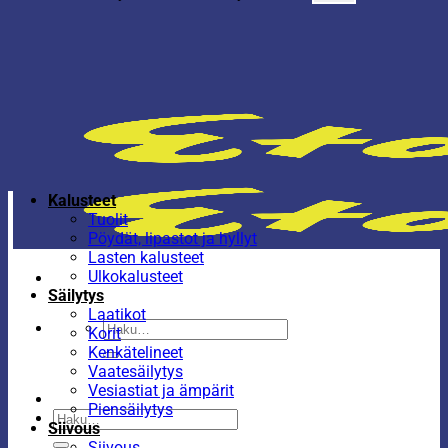
Kalusteet
Tuolit
Pöydät, lipastot ja hyllyt
Lasten kalusteet
Ulkokalusteet
Säilytys
Laatikot
Etsi:
Korit
Kenkätelineet
Vaatesäilytys
Vesiastiat ja ämpärit
Piensäilytys
Etsi:
Siivous
Siivous