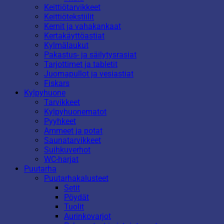
Keittiötarvikkeet
Keittiötekstiilit
Kernit ja vahakankaat
Kertakäyttöastiat
Kylmälaukut
Pakastus- ja säilytysrasiat
Tarjottimet ja tabletit
Juomapullot ja vesiastiat
Fiskars
Kylpyhuone
Tarvikkeet
Kylpyhuonematot
Pyyhkeet
Ammeet ja potat
Saunatarvikkeet
Suihkuverhot
WC-harjat
Puutarha
Puutarhakalusteet
Setit
Pöydät
Tuolit
Aurinkovarjot