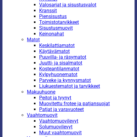
Valosarjat ja sisustusvalot
Kranssit
Piensisustus
Toimistotarvikkeet
Sisustusmuovit
Keinonahat
Matot
Keskilattiamatot
Käytävämatot
Puuvilla- ja räsymatot
Juutti- ja sisalmatot
Kosteantilanmatot
Kylpyhuonematot
Parveke ja kynnysmatot
Liukuestematot ja tarvikkeet
Makuuhuone
Peitot ja tyynyt
Muovitettu frotee ja patjansuojat
Patjat ja varavuoteet
Vaahtomuovit
Vaahtomuovilevyt
Solumuovilevyt
Muut vaahtomuovit