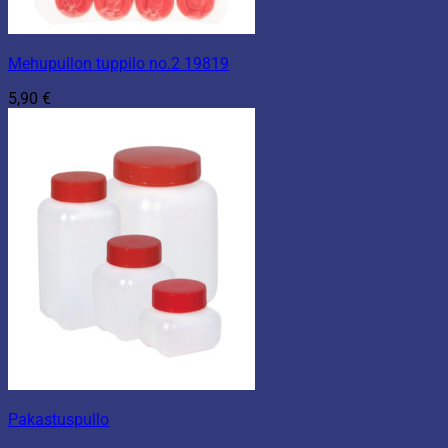
Mehupullon tuppilo no.2 19819
5,90
€
Pakastuspullo