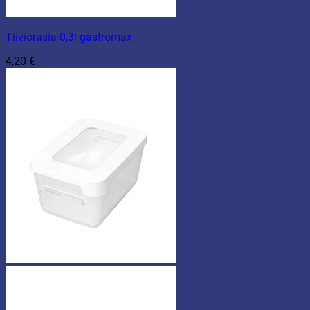
Tiiviörasia 0,3l gastromax
4,20
€