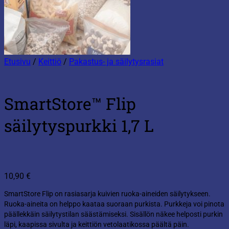
Etusivu
/
Keittiö
/
Pakastus- ja säilytysrasiat
SmartStore™ Flip
säilytyspurkki 1,7 L
10,90
€
SmartStore Flip on rasiasarja kuivien ruoka-aineiden säilytykseen.
Ruoka-aineita on helppo kaataa suoraan purkista. Purkkeja voi pinota
päällekkäin säilytystilan säästämiseksi. Sisällön näkee helposti purkin
läpi, kaapissa sivulta ja keittiön vetolaatikossa päältä päin.