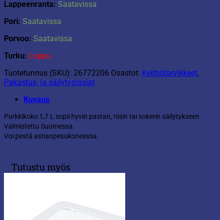
Lappeenranta:
Saatavissa
Pori:
Saatavissa
Porvoo:
Saatavissa
Turku:
Loppu
Tuotetunnus (SKU):
26772206
Osastot:
Keittiötarvikkeet
,
Pakastus- ja säilytysrasiat
Kuvaus
Purkkikoko 1,7 L sopii hyvin pastan, riisin tai sokerin säilytykseen.
Valmistettu Suomessa.
Voi pestä astianpesukoneessa.
Tutustu myös