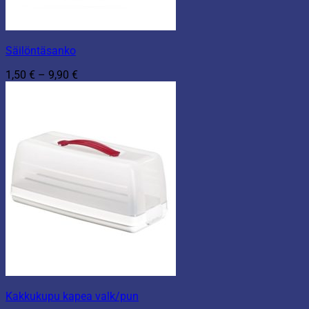
Säilöntäsanko
Hintaluokka:
1,50
€
–
9,90
€
1,50 €
-
9,90 €
Kakkukupu kapea valk/pun