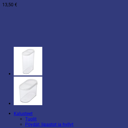
13,50
€
Kalusteet
Tuolit
Pöydät, lipastot ja hyllyt