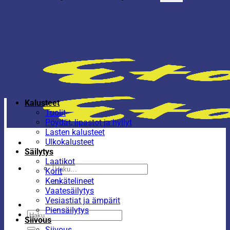
Kalusteet
Tuolit
Pöydät, lipastot ja hyllyt
Lasten kalusteet
Ulkokalusteet
Säilytys
Laatikot
Etsi:
Korit
Kenkätelineet
Vaatesäilytys
Vesiastiat ja ämpärit
Piensäilytys
Etsi:
Siivous
Siivous