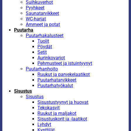
Suihkuverhot
Pyyhkeet
Saunatarvikkeet
WC-harjat
Ammeet ja potat
Puutarha
Puutarhakalusteet
Tuolit
Pöydät
Setit
Aurinkovarjot
Pehmusteet ja istuintyynyt
Puutarhanhoito
Ruukut ja parvekelaatikot
Puutarhatarvikkeet
Puutarhatyökalut
Sisustus
Sisustus
Sisustustyynyt ja huovat
Tekokasvit
Ruukut ja maljakot
Sisustuskorit ja -laatikot
Lyhdyt
Kynttilät