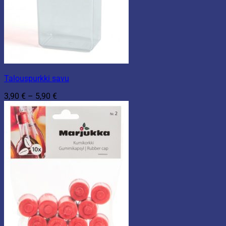
Talouspurkki savu
Hintaluokka:
3,90
€
–
5,90
€
3,90 €
-
5,90 €