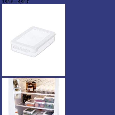
Hintaluokka:
1,90
€
–
4,90
€
1,90 €
-
4,90 €