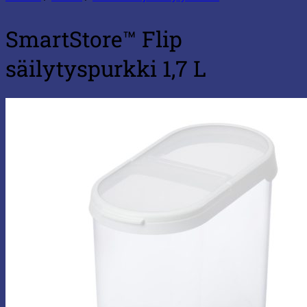
SmartStore™ Flip
säilytyspurkki 1,7 L