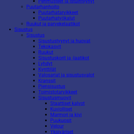
Pehmusteet ja istuintyynyt
Puutarhanhoito
Puutarhatarvikkeet
Puutarhatyökalut
Ruukut ja parvekelaatikot
Sisustus
Sisustus
Sisustustyynyt ja huovat
Tekokasvit
Ruukut
Sisustuskorit ja -laatikot
Lyhdyt
Kynttilät
Valosarjat ja sisustusvalot
Kranssit
Piensisustus
Toimistotarvikkeet
Sisustusmuovit
Staattiset kalvot
Kuviolliset
Marmori ja kivi
Puukuosit
Velour
Yksiväriset