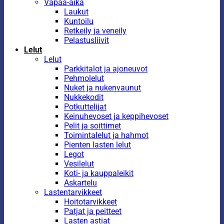
Vapaa-aika
Laukut
Kuntoilu
Retkeily ja veneily
Pelastusliivit
Lelut
Lelut
Parkkitalot ja ajoneuvot
Pehmolelut
Nuket ja nukenvaunut
Nukkekodit
Potkuttelijat
Keinuhevoset ja keppihevoset
Pelit ja soittimet
Toimintalelut ja hahmot
Pienten lasten lelut
Legot
Vesilelut
Koti- ja kauppaleikit
Askartelu
Lastentarvikkeet
Hoitotarvikkeet
Patjat ja peitteet
Lasten astiat