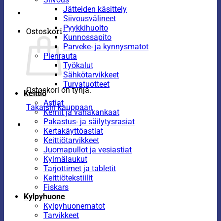
Jätteiden käsittely
Siivousvälineet
Pyykkihuolto
Ostoskori
Kunnossapito
Parveke- ja kynnysmatot
Pienrauta
Työkalut
Sähkötarvikkeet
Turvatuotteet
Ostoskori on tyhjä.
Keittiö
Astiat
Takaisin kauppaan
Kernit ja vahakankaat
Pakastus- ja säilytysrasiat
Kertakäyttöastiat
Keittiötarvikkeet
Juomapullot ja vesiastiat
Kylmälaukut
Tarjottimet ja tabletit
Keittiötekstiilit
Fiskars
Kylpyhuone
Kylpyhuonematot
Tarvikkeet