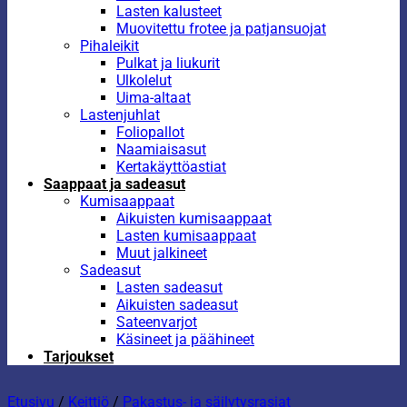
Lasten kalusteet
Muovitettu frotee ja patjansuojat
Pihaleikit
Pulkat ja liukurit
Ulkolelut
Uima-altaat
Lastenjuhlat
Foliopallot
Naamiaisasut
Kertakäyttöastiat
Saappaat ja sadeasut
Kumisaappaat
Aikuisten kumisaappaat
Lasten kumisaappaat
Muut jalkineet
Sadeasut
Lasten sadeasut
Aikuisten sadeasut
Sateenvarjot
Käsineet ja päähineet
Tarjoukset
Etusivu
/
Keittiö
/
Pakastus- ja säilytysrasiat