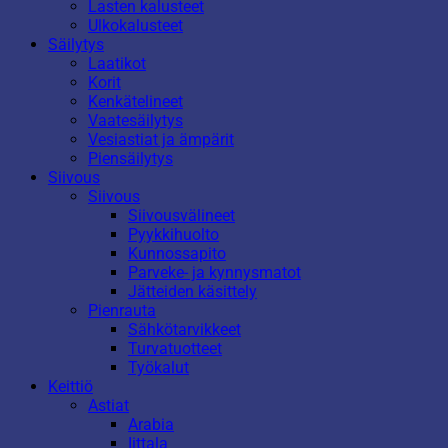
Lasten kalusteet
Ulkokalusteet
Säilytys
Laatikot
Korit
Kenkätelineet
Vaatesäilytys
Vesiastiat ja ämpärit
Piensäilytys
Siivous
Siivous
Siivousvälineet
Pyykkihuolto
Kunnossapito
Parveke- ja kynnysmatot
Jätteiden käsittely
Pienrauta
Sähkötarvikkeet
Turvatuotteet
Työkalut
Keittiö
Astiat
Arabia
Iittala