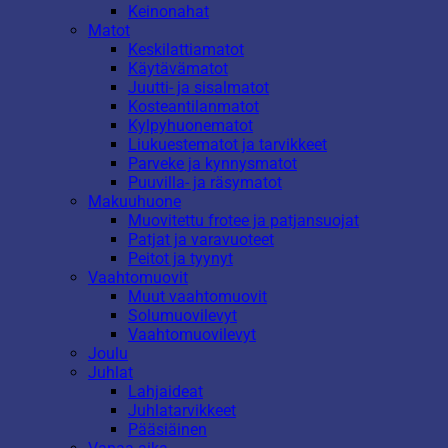
Keinonahat
Matot
Keskilattiamatot
Käytävämatot
Juutti- ja sisalmatot
Kosteantilanmatot
Kylpyhuonematot
Liukuestematot ja tarvikkeet
Parveke ja kynnysmatot
Puuvilla- ja räsymatot
Makuuhuone
Muovitettu frotee ja patjansuojat
Patjat ja varavuoteet
Peitot ja tyynyt
Vaahtomuovit
Muut vaahtomuovit
Solumuovilevyt
Vaahtomuovilevyt
Joulu
Juhlat
Lahjaideat
Juhlatarvikkeet
Pääsiäinen