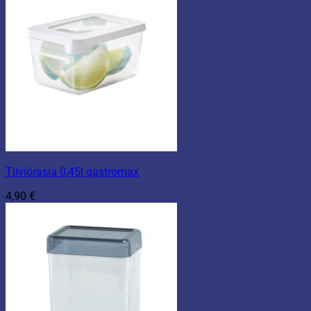
Tiiviörasia 0,45l gastromax
4,90
€