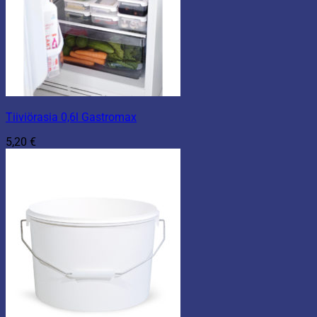
Tiiviörasia 0,6l Gastromax
5,20
€