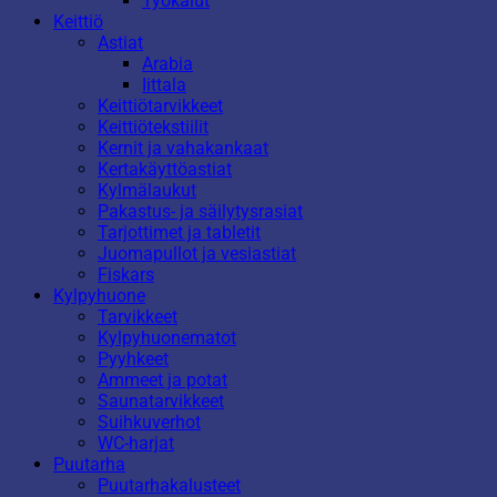
Työkalut
Keittiö
Astiat
Arabia
Iittala
Keittiötarvikkeet
Keittiötekstiilit
Kernit ja vahakankaat
Kertakäyttöastiat
Kylmälaukut
Pakastus- ja säilytysrasiat
Tarjottimet ja tabletit
Juomapullot ja vesiastiat
Fiskars
Kylpyhuone
Tarvikkeet
Kylpyhuonematot
Pyyhkeet
Ammeet ja potat
Saunatarvikkeet
Suihkuverhot
WC-harjat
Puutarha
Puutarhakalusteet