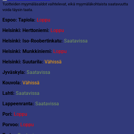
Tuotteiden myymäläsaldot vaihtelevat, eikä myymäläkohtaista saatavuutta
voida täysin taata.
Espoo: Tapiola:
Loppu
Helsinki: Herttoniemi:
Loppu
Helsinki: Iso-Roobertinkatu:
Saatavissa
Helsinki: Munkkiniemi:
Loppu
Helsinki: Suutarila:
Vähissä
Jyväskyla:
Saatavissa
Kouvola:
Vähissä
Lahti:
Saatavissa
Lappeenranta:
Saatavissa
Pori:
Loppu
Porvoo:
Loppu