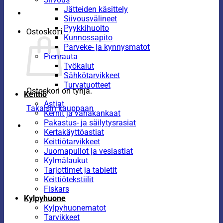
Jätteiden käsittely
Siivousvälineet
Pyykkihuolto
Ostoskori
Kunnossapito
Parveke- ja kynnysmatot
Pienrauta
Työkalut
Sähkötarvikkeet
Turvatuotteet
Ostoskori on tyhjä.
Keittiö
Astiat
Takaisin kauppaan
Kernit ja vahakankaat
Pakastus- ja säilytysrasiat
Kertakäyttöastiat
Keittiötarvikkeet
Juomapullot ja vesiastiat
Kylmälaukut
Tarjottimet ja tabletit
Keittiötekstiilit
Fiskars
Kylpyhuone
Kylpyhuonematot
Tarvikkeet