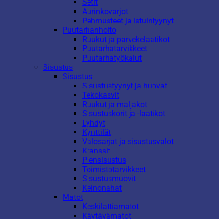
Setit
Aurinkovarjot
Pehmusteet ja istuintyynyt
Puutarhanhoito
Ruukut ja parvekelaatikot
Puutarhatarvikkeet
Puutarhatyökalut
Sisustus
Sisustus
Sisustustyynyt ja huovat
Tekokasvit
Ruukut ja maljakot
Sisustuskorit ja -laatikot
Lyhdyt
Kynttilät
Valosarjat ja sisustusvalot
Kranssit
Piensisustus
Toimistotarvikkeet
Sisustusmuovit
Keinonahat
Matot
Keskilattiamatot
Käytävämatot