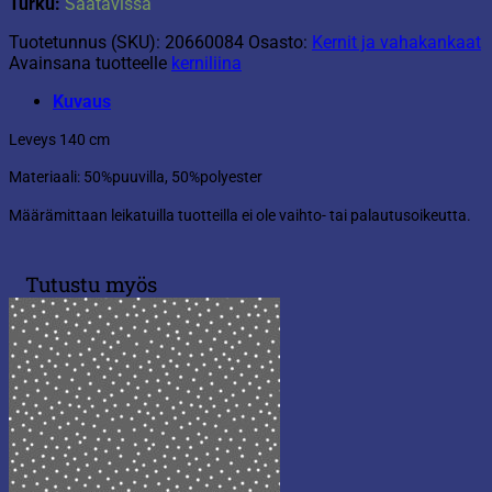
Turku:
Saatavissa
Tuotetunnus (SKU):
20660084
Osasto:
Kernit ja vahakankaat
Avainsana tuotteelle
kerniliina
Kuvaus
Leveys 140 cm
Materiaali: 50%puuvilla, 50%polyester
Määrämittaan leikatuilla tuotteilla ei ole vaihto- tai palautusoikeutta.
Tutustu myös