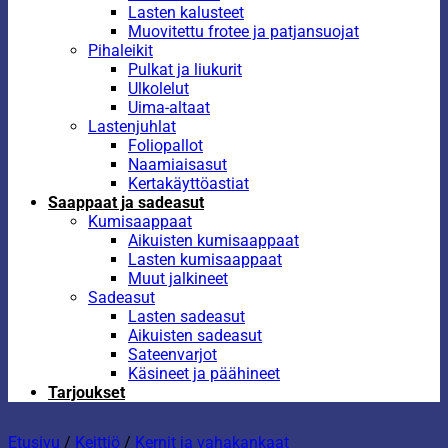
Lasten kalusteet
Muovitettu frotee ja patjansuojat
Pihaleikit
Pulkat ja liukurit
Ulkolelut
Uima-altaat
Lastenjuhlat
Foliopallot
Naamiaisasut
Kertakäyttöastiat
Saappaat ja sadeasut
Kumisaappaat
Aikuisten kumisaappaat
Lasten kumisaappaat
Muut jalkineet
Sadeasut
Lasten sadeasut
Aikuisten sadeasut
Sateenvarjot
Käsineet ja päähineet
Tarjoukset
Etusivu
/
Keittiö
/
Kernit ja vahakankaat