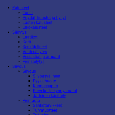
Kalusteet
Tuolit
Pöydät, lipastot ja hyllyt
Lasten kalusteet
Ulkokalusteet
Säilytys
Laatikot
Korit
Kenkätelineet
Vaatesäilytys
Vesiastiat ja ämpärit
Piensäilytys
Siivous
Siivous
Siivousvälineet
Pyykkihuolto
Kunnossapito
Parveke- ja kynnysmatot
Jätteiden käsittely
Pienrauta
Sähkötarvikkeet
Turvatuotteet