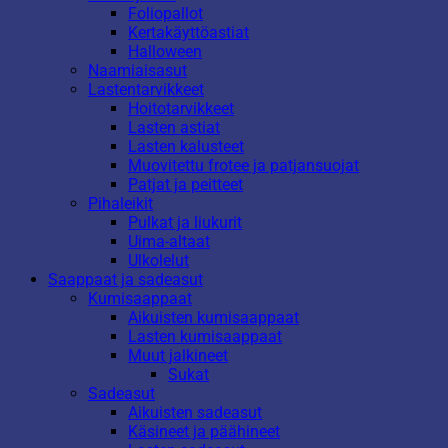
Foliopallot
Kertakäyttöastiat
Halloween
Naamiaisasut
Lastentarvikkeet
Hoitotarvikkeet
Lasten astiat
Lasten kalusteet
Muovitettu frotee ja patjansuojat
Patjat ja peitteet
Pihaleikit
Pulkat ja liukurit
Uima-altaat
Ulkolelut
Saappaat ja sadeasut
Kumisaappaat
Aikuisten kumisaappaat
Lasten kumisaappaat
Muut jalkineet
Sukat
Sadeasut
Aikuisten sadeasut
Käsineet ja päähineet