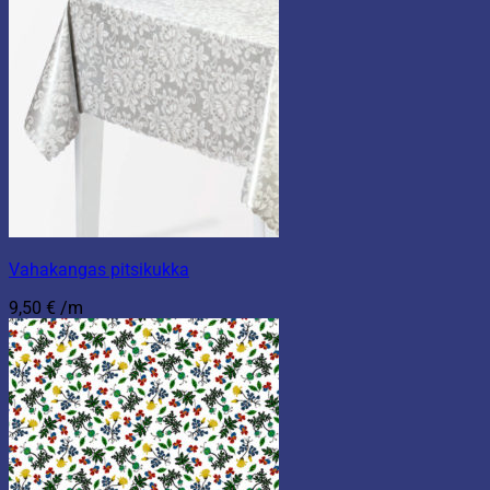
Vahakangas pitsikukka
9,50
€
/m