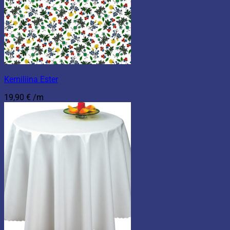
Kerniliina Ester
19,90
€
/m