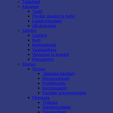
Tiedotteet
Kalusteet
Tuolit
Pöydät, lipastot ja hyllyt
Lasten kalusteet
Ulkokalusteet
Säilytys
Laatikot
Korit
Kenkätelineet
Vaatesäilytys
Vesiastiat ja ämpärit
Piensäilytys
Siivous
Siivous
Jätteiden käsittely
Siivousvälineet
Pyykkihuolto
Kunnossapito
Parveke- ja kynnysmatot
Pienrauta
Työkalut
Sähkötarvikkeet
Turvatuotteet