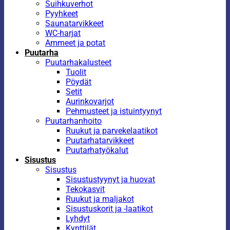
Suihkuverhot
Pyyhkeet
Saunatarvikkeet
WC-harjat
Ammeet ja potat
Puutarha
Puutarhakalusteet
Tuolit
Pöydät
Setit
Aurinkovarjot
Pehmusteet ja istuintyynyt
Puutarhanhoito
Ruukut ja parvekelaatikot
Puutarhatarvikkeet
Puutarhatyökalut
Sisustus
Sisustus
Sisustustyynyt ja huovat
Tekokasvit
Ruukut ja maljakot
Sisustuskorit ja -laatikot
Lyhdyt
Kynttilät