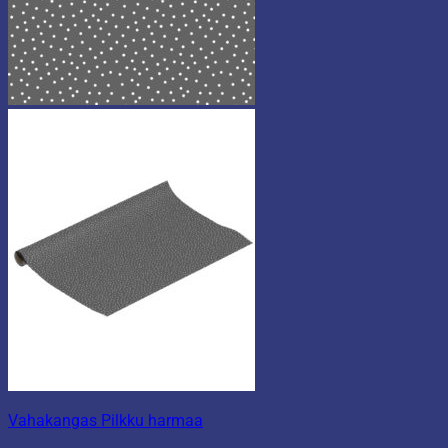
Vahakangas Pilkku harmaa