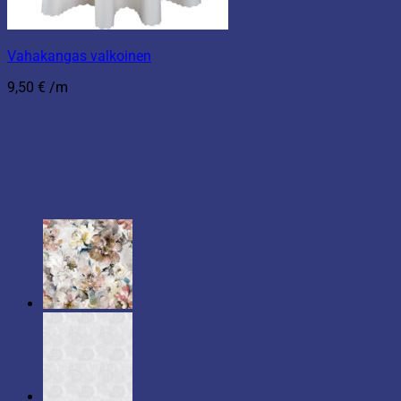
Vahakangas valkoinen
9,50
€
/m