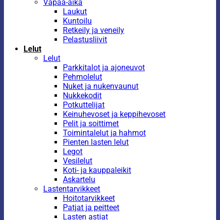
Vapaa-aika
Laukut
Kuntoilu
Retkeily ja veneily
Pelastusliivit
Lelut
Lelut
Parkkitalot ja ajoneuvot
Pehmolelut
Nuket ja nukenvaunut
Nukkekodit
Potkuttelijat
Keinuhevoset ja keppihevoset
Pelit ja soittimet
Toimintalelut ja hahmot
Pienten lasten lelut
Legot
Vesilelut
Koti- ja kauppaleikit
Askartelu
Lastentarvikkeet
Hoitotarvikkeet
Patjat ja peitteet
Lasten astiat