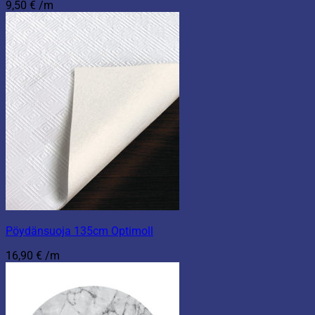
9,50
€
/m
Pöydänsuoja 135cm Optimoll
16,90
€
/m