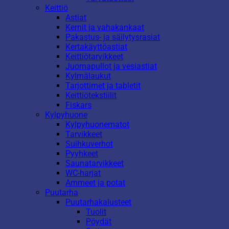
Keittiö
Astiat
Kernit ja vahakankaat
Pakastus- ja säilytysrasiat
Kertakäyttöastiat
Keittiötarvikkeet
Juomapullot ja vesiastiat
Kylmälaukut
Tarjottimet ja tabletit
Keittiötekstiilit
Fiskars
Kylpyhuone
Kylpyhuonematot
Tarvikkeet
Suihkuverhot
Pyyhkeet
Saunatarvikkeet
WC-harjat
Ammeet ja potat
Puutarha
Puutarhakalusteet
Tuolit
Pöydät