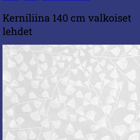
Kerniliina 140 cm valkoiset
lehdet