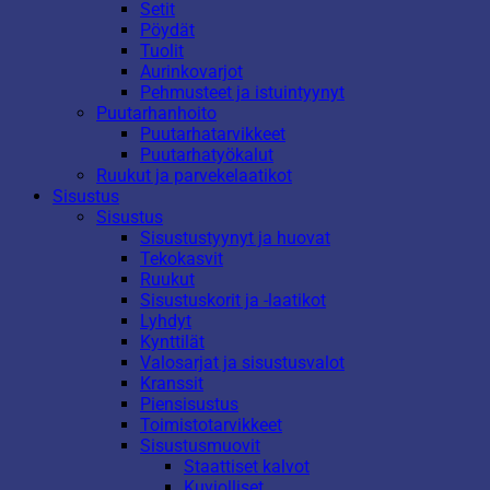
Setit
Pöydät
Tuolit
Aurinkovarjot
Pehmusteet ja istuintyynyt
Puutarhanhoito
Puutarhatarvikkeet
Puutarhatyökalut
Ruukut ja parvekelaatikot
Sisustus
Sisustus
Sisustustyynyt ja huovat
Tekokasvit
Ruukut
Sisustuskorit ja -laatikot
Lyhdyt
Kynttilät
Valosarjat ja sisustusvalot
Kranssit
Piensisustus
Toimistotarvikkeet
Sisustusmuovit
Staattiset kalvot
Kuviolliset