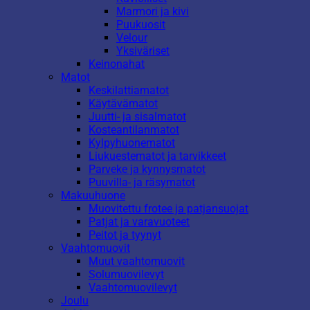
Marmori ja kivi
Puukuosit
Velour
Yksiväriset
Keinonahat
Matot
Keskilattiamatot
Käytävämatot
Juutti- ja sisalmatot
Kosteantilanmatot
Kylpyhuonematot
Liukuestematot ja tarvikkeet
Parveke ja kynnysmatot
Puuvilla- ja räsymatot
Makuuhuone
Muovitettu frotee ja patjansuojat
Patjat ja varavuoteet
Peitot ja tyynyt
Vaahtomuovit
Muut vaahtomuovit
Solumuovilevyt
Vaahtomuovilevyt
Joulu