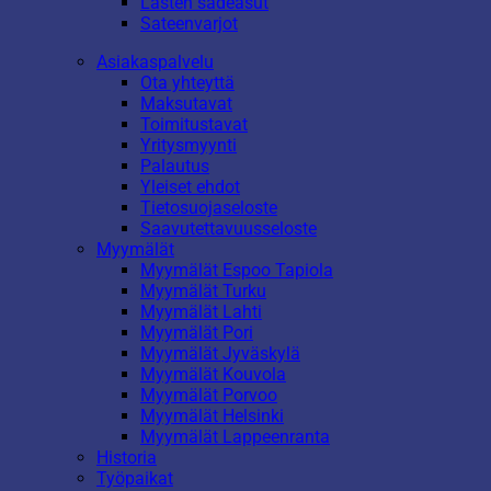
Lasten sadeasut
Sateenvarjot
Asiakaspalvelu
Ota yhteyttä
Maksutavat
Toimitustavat
Yritysmyynti
Palautus
Yleiset ehdot
Tietosuojaseloste
Saavutettavuusseloste
Myymälät
Myymälät Espoo Tapiola
Myymälät Turku
Myymälät Lahti
Myymälät Pori
Myymälät Jyväskylä
Myymälät Kouvola
Myymälät Porvoo
Myymälät Helsinki
Myymälät Lappeenranta
Historia
Työpaikat