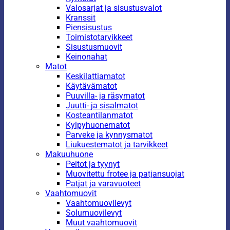
Valosarjat ja sisustusvalot
Kranssit
Piensisustus
Toimistotarvikkeet
Sisustusmuovit
Keinonahat
Matot
Keskilattiamatot
Käytävämatot
Puuvilla- ja räsymatot
Juutti- ja sisalmatot
Kosteantilanmatot
Kylpyhuonematot
Parveke ja kynnysmatot
Liukuestematot ja tarvikkeet
Makuuhuone
Peitot ja tyynyt
Muovitettu frotee ja patjansuojat
Patjat ja varavuoteet
Vaahtomuovit
Vaahtomuovilevyt
Solumuovilevyt
Muut vaahtomuovit