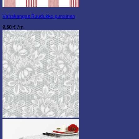
Vahakangas Ruudukko punainen
9,50
€
/m