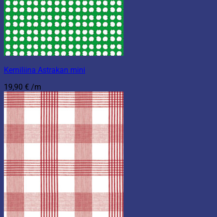
Kerniliina Astrakan mini
19,90
€
/m