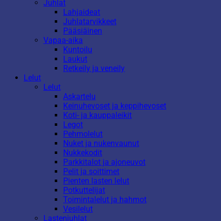
Juhlat
Lahjaideat
Juhlatarvikkeet
Pääsiäinen
Vapaa-aika
Kuntoilu
Laukut
Retkeily ja veneily
Lelut
Lelut
Askartelu
Keinuhevoset ja keppihevoset
Koti- ja kauppaleikit
Legot
Pehmolelut
Nuket ja nukenvaunut
Nukkekodit
Parkkitalot ja ajoneuvot
Pelit ja soittimet
Pienten lasten lelut
Potkuttelijat
Toimintalelut ja hahmot
Vesilelut
Lastenjuhlat