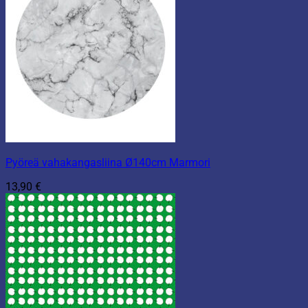
Pyöreä vahakangasliina Ø140cm Marmori
13,90
€