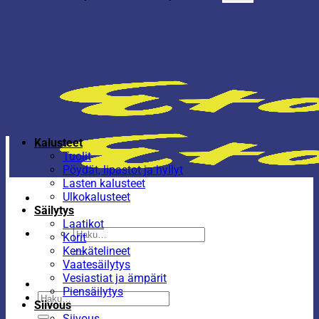
Kalusteet
Tuolit
Pöydät, lipastot ja hyllyt
Lasten kalusteet
Ulkokalusteet
Säilytys
Laatikot
Etsi:
Korit
Kenkätelineet
Vaatesäilytys
Vesiastiat ja ämpärit
Piensäilytys
Etsi:
Siivous
Siivous