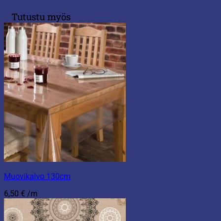
Tutustu myös
Muovikalvo 130cm
6,50
€
/m