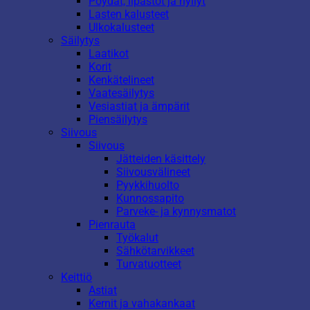
Pöydät, lipastot ja hyllyt
Lasten kalusteet
Ulkokalusteet
Säilytys
Laatikot
Korit
Kenkätelineet
Vaatesäilytys
Vesiastiat ja ämpärit
Piensäilytys
Siivous
Siivous
Jätteiden käsittely
Siivousvälineet
Pyykkihuolto
Kunnossapito
Parveke- ja kynnysmatot
Pienrauta
Työkalut
Sähkötarvikkeet
Turvatuotteet
Keittiö
Astiat
Kernit ja vahakankaat