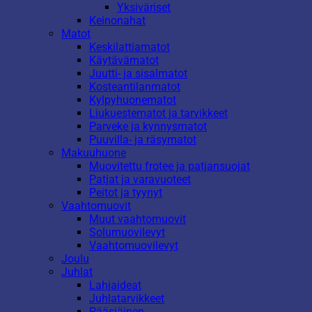
Yksiväriset
Keinonahat
Matot
Keskilattiamatot
Käytävämatot
Juutti- ja sisalmatot
Kosteantilanmatot
Kylpyhuonematot
Liukuestematot ja tarvikkeet
Parveke ja kynnysmatot
Puuvilla- ja räsymatot
Makuuhuone
Muovitettu frotee ja patjansuojat
Patjat ja varavuoteet
Peitot ja tyynyt
Vaahtomuovit
Muut vaahtomuovit
Solumuovilevyt
Vaahtomuovilevyt
Joulu
Juhlat
Lahjaideat
Juhlatarvikkeet
Pääsiäinen