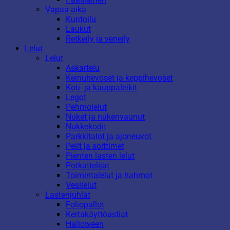
Vapaa-aika
Kuntoilu
Laukut
Retkeily ja veneily
Lelut
Lelut
Askartelu
Keinuhevoset ja keppihevoset
Koti- ja kauppaleikit
Legot
Pehmolelut
Nuket ja nukenvaunut
Nukkekodit
Parkkitalot ja ajoneuvot
Pelit ja soittimet
Pienten lasten lelut
Potkuttelijat
Toimintalelut ja hahmot
Vesilelut
Lastenjuhlat
Foliopallot
Kertakäyttöastiat
Halloween