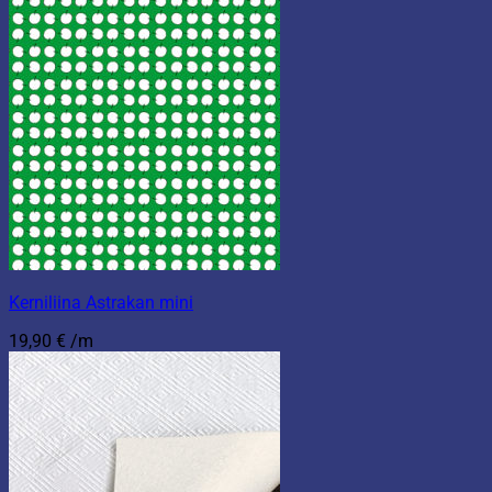
Kerniliina Astrakan mini
19,90
€
/m