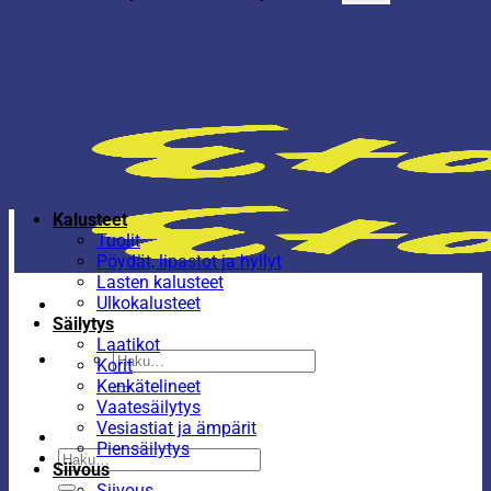
Kalusteet
Tuolit
Pöydät, lipastot ja hyllyt
Lasten kalusteet
Ulkokalusteet
Säilytys
Laatikot
Etsi:
Korit
Kenkätelineet
Vaatesäilytys
Vesiastiat ja ämpärit
Piensäilytys
Etsi:
Siivous
Siivous