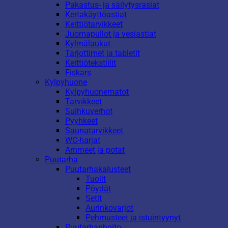
Pakastus- ja säilytysrasiat
Kertakäyttöastiat
Keittiötarvikkeet
Juomapullot ja vesiastiat
Kylmälaukut
Tarjottimet ja tabletit
Keittiötekstiilit
Fiskars
Kylpyhuone
Kylpyhuonematot
Tarvikkeet
Suihkuverhot
Pyyhkeet
Saunatarvikkeet
WC-harjat
Ammeet ja potat
Puutarha
Puutarhakalusteet
Tuolit
Pöydät
Setit
Aurinkovarjot
Pehmusteet ja istuintyynyt
Puutarhanhoito