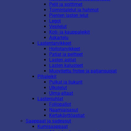
Pelit ja soittimet
Toimintalelut ja hahmot
Pienten lasten lelut
Legot
Vesilelut
Koti- ja kauppaleikit
Askartelu
Lastentarvikkeet
Hoitotarvikkeet
Patjat ja peitteet
Lasten astiat
Lasten kalusteet
Muovitettu frotee ja patjansuojat
Pihaleikit
Pulkat ja liukurit
Ulkolelut
Uima-altaat
Lastenjuhlat
Foliopallot
Naamiaisasut
Kertakäyttöastiat
Saappaat ja sadeasut
Kumisaappaat