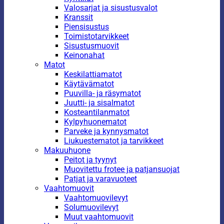
Valosarjat ja sisustusvalot
Kranssit
Piensisustus
Toimistotarvikkeet
Sisustusmuovit
Keinonahat
Matot
Keskilattiamatot
Käytävämatot
Puuvilla- ja räsymatot
Juutti- ja sisalmatot
Kosteantilanmatot
Kylpyhuonematot
Parveke ja kynnysmatot
Liukuestematot ja tarvikkeet
Makuuhuone
Peitot ja tyynyt
Muovitettu frotee ja patjansuojat
Patjat ja varavuoteet
Vaahtomuovit
Vaahtomuovilevyt
Solumuovilevyt
Muut vaahtomuovit