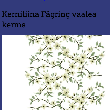
Kerniliina Fägring vaalea
kerma