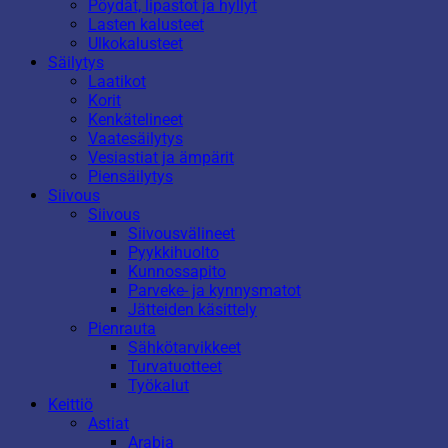
Pöydät, lipastot ja hyllyt
Lasten kalusteet
Ulkokalusteet
Säilytys
Laatikot
Korit
Kenkätelineet
Vaatesäilytys
Vesiastiat ja ämpärit
Piensäilytys
Siivous
Siivous
Siivousvälineet
Pyykkihuolto
Kunnossapito
Parveke- ja kynnysmatot
Jätteiden käsittely
Pienrauta
Sähkötarvikkeet
Turvatuotteet
Työkalut
Keittiö
Astiat
Arabia