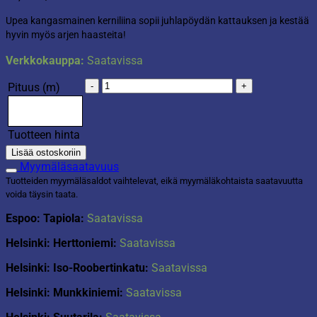
Upea kangasmainen kerniliina sopii juhlapöydän kattauksen ja kestää
hyvin myös arjen haasteita!
Verkkokauppa:
Saatavissa
Kerniliina
Pituus (m)
Fägring
vaalea
kerma
Tuotteen hinta
määrä
Lisää ostoskoriin
Myymäläsaatavuus
Tuotteiden myymäläsaldot vaihtelevat, eikä myymäläkohtaista saatavuutta
voida täysin taata.
Espoo: Tapiola:
Saatavissa
Helsinki: Herttoniemi:
Saatavissa
Helsinki: Iso-Roobertinkatu:
Saatavissa
Helsinki: Munkkiniemi:
Saatavissa