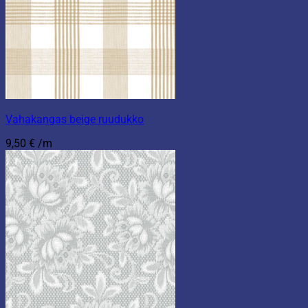
Vahakangas beige ruudukko
9,50
€
/m