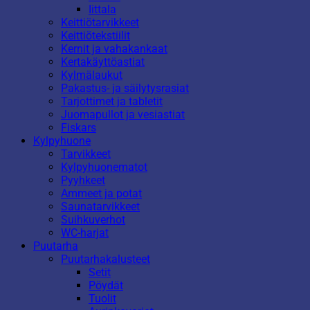
Iittala
Keittiötarvikkeet
Keittiötekstiilit
Kernit ja vahakankaat
Kertakäyttöastiat
Kylmälaukut
Pakastus- ja säilytysrasiat
Tarjottimet ja tabletit
Juomapullot ja vesiastiat
Fiskars
Kylpyhuone
Tarvikkeet
Kylpyhuonematot
Pyyhkeet
Ammeet ja potat
Saunatarvikkeet
Suihkuverhot
WC-harjat
Puutarha
Puutarhakalusteet
Setit
Pöydät
Tuolit