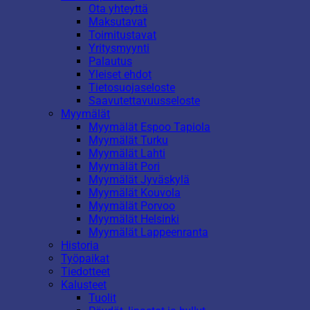
Ota yhteyttä
Maksutavat
Toimitustavat
Yritysmyynti
Palautus
Yleiset ehdot
Tietosuojaseloste
Saavutettavuusseloste
Myymälät
Myymälät Espoo Tapiola
Myymälät Turku
Myymälät Lahti
Myymälät Pori
Myymälät Jyväskylä
Myymälät Kouvola
Myymälät Porvoo
Myymälät Helsinki
Myymälät Lappeenranta
Historia
Työpaikat
Tiedotteet
Kalusteet
Tuolit