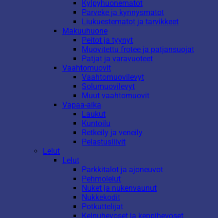
Kylpyhuonematot
Parveke ja kynnysmatot
Liukuestematot ja tarvikkeet
Makuuhuone
Peitot ja tyynyt
Muovitettu frotee ja patjansuojat
Patjat ja varavuoteet
Vaahtomuovit
Vaahtomuovilevyt
Solumuovilevyt
Muut vaahtomuovit
Vapaa-aika
Laukut
Kuntoilu
Retkeily ja veneily
Pelastusliivit
Lelut
Lelut
Parkkitalot ja ajoneuvot
Pehmolelut
Nuket ja nukenvaunut
Nukkekodit
Potkuttelijat
Keinuhevoset ja keppihevoset