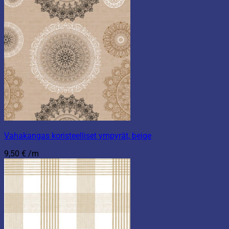
Vahakangas koristeelliset ympyrät, beige
9,50
€
/m