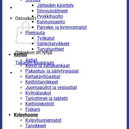
Jätteiden käsittely
Siivousvälineet
Pyykkihuolto
Ostoskori
Kunnossapito
Parveke- ja kynnysmatot
Pienrauta
Työkalut
Sähkötarvikkeet
Turvatuotteet
Ostoskori on tyhjä.
Keittiö
Astiat
Takaisin kauppaan
Kernit ja vahakankaat
Pakastus- ja säilytysrasiat
Kertakäyttöastiat
Keittiötarvikkeet
Juomapullot ja vesiastiat
Kylmälaukut
Tarjottimet ja tabletit
Keittiötekstiilit
Fiskars
Kylpyhuone
Kylpyhuonematot
Tarvikkeet