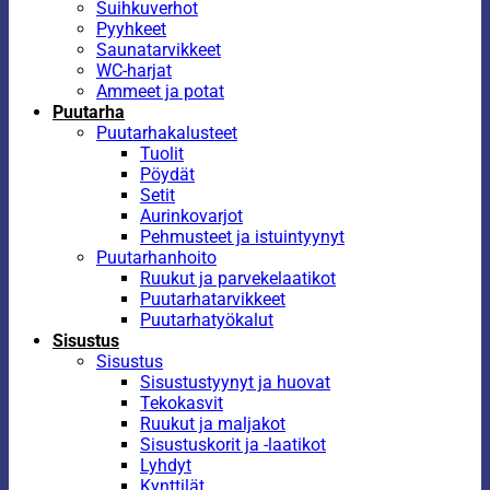
Suihkuverhot
Pyyhkeet
Saunatarvikkeet
WC-harjat
Ammeet ja potat
Puutarha
Puutarhakalusteet
Tuolit
Pöydät
Setit
Aurinkovarjot
Pehmusteet ja istuintyynyt
Puutarhanhoito
Ruukut ja parvekelaatikot
Puutarhatarvikkeet
Puutarhatyökalut
Sisustus
Sisustus
Sisustustyynyt ja huovat
Tekokasvit
Ruukut ja maljakot
Sisustuskorit ja -laatikot
Lyhdyt
Kynttilät