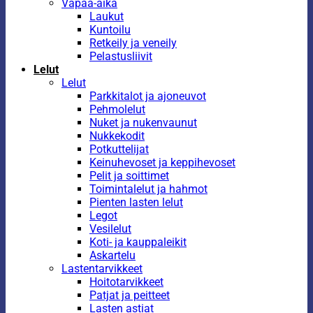
Vapaa-aika
Laukut
Kuntoilu
Retkeily ja veneily
Pelastusliivit
Lelut
Lelut
Parkkitalot ja ajoneuvot
Pehmolelut
Nuket ja nukenvaunut
Nukkekodit
Potkuttelijat
Keinuhevoset ja keppihevoset
Pelit ja soittimet
Toimintalelut ja hahmot
Pienten lasten lelut
Legot
Vesilelut
Koti- ja kauppaleikit
Askartelu
Lastentarvikkeet
Hoitotarvikkeet
Patjat ja peitteet
Lasten astiat