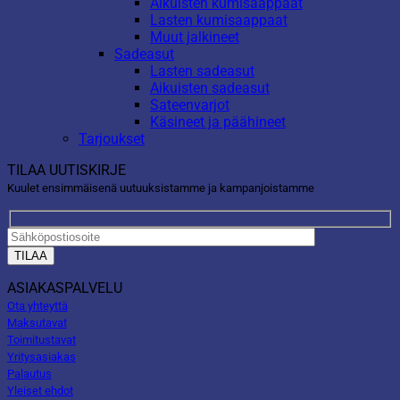
Aikuisten kumisaappaat
Lasten kumisaappaat
Muut jalkineet
Sadeasut
Lasten sadeasut
Aikuisten sadeasut
Sateenvarjot
Käsineet ja päähineet
Tarjoukset
TILAA UUTISKIRJE
Kuulet ensimmäisenä uutuuksistamme ja kampanjoistamme
ASIAKASPALVELU
Ota yhteyttä
Maksutavat
Toimitustavat
Yritysasiakas
Palautus
Yleiset ehdot