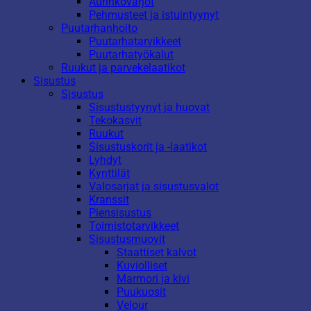
Aurinkovarjot
Pehmusteet ja istuintyynyt
Puutarhanhoito
Puutarhatarvikkeet
Puutarhatyökalut
Ruukut ja parvekelaatikot
Sisustus
Sisustus
Sisustustyynyt ja huovat
Tekokasvit
Ruukut
Sisustuskorit ja -laatikot
Lyhdyt
Kynttilät
Valosarjat ja sisustusvalot
Kranssit
Piensisustus
Toimistotarvikkeet
Sisustusmuovit
Staattiset kalvot
Kuviolliset
Marmori ja kivi
Puukuosit
Velour