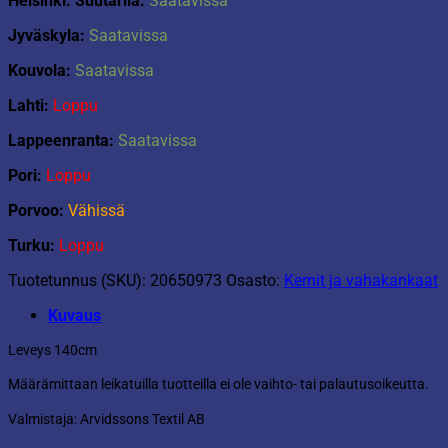
Helsinki: Suutarila:
Saatavissa
Jyväskyla:
Saatavissa
Kouvola:
Saatavissa
Lahti:
Loppu
Lappeenranta:
Saatavissa
Pori:
Loppu
Porvoo:
Vähissä
Turku:
Loppu
Tuotetunnus (SKU):
20650973
Osasto:
Kernit ja vahakankaat
Kuvaus
Leveys 140cm
Määrämittaan leikatuilla tuotteilla ei ole vaihto- tai palautusoikeutta.
Valmistaja: Arvidssons Textil AB