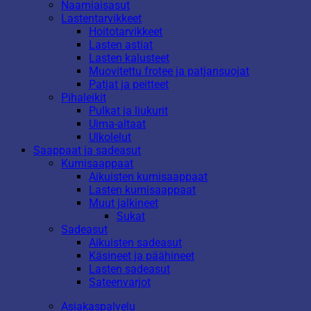
Naamiaisasut
Lastentarvikkeet
Hoitotarvikkeet
Lasten astiat
Lasten kalusteet
Muovitettu frotee ja patjansuojat
Patjat ja peitteet
Pihaleikit
Pulkat ja liukurit
Uima-altaat
Ulkolelut
Saappaat ja sadeasut
Kumisaappaat
Aikuisten kumisaappaat
Lasten kumisaappaat
Muut jalkineet
Sukat
Sadeasut
Aikuisten sadeasut
Käsineet ja päähineet
Lasten sadeasut
Sateenvarjot
Asiakaspalvelu