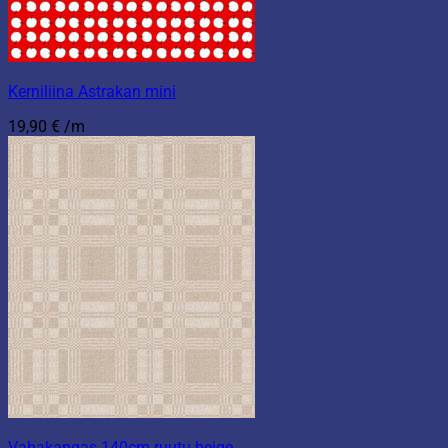
Kerniliina Astrakan mini
19,90
€
/m
Vahakangas 140cm ruutu beige