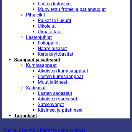
Lasten kalusteet
Muovitettu frotee ja patjansuojat
Pihaleikit
Pulkat ja liukurit
Ulkolelut
Uima-altaat
Lastenjuhlat
Foliopallot
Naamiaisasut
Kertakäyttöastiat
Saappaat ja sadeasut
Kumisaappaat
Aikuisten kumisaappaat
Lasten kumisaappaat
Muut jalkineet
Sadeasut
Lasten sadeasut
Aikuisten sadeasut
Sateenvarjot
Käsineet ja päähineet
Tarjoukset
Etusivu
/
Keittiö
/
Kernit ja vahakankaat