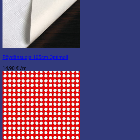
Pöydänsuoja 105cm Optimoll
14,90
€
/m