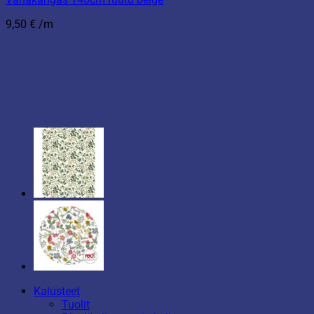
9,50
€
/m
Kalusteet
Tuolit