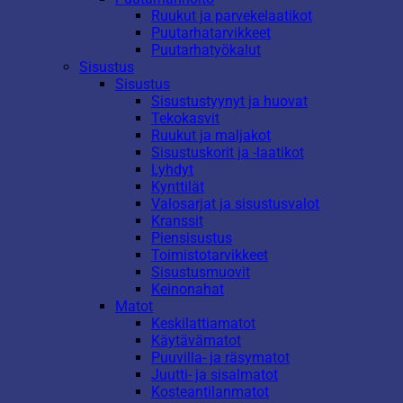
Ruukut ja parvekelaatikot
Puutarhatarvikkeet
Puutarhatyökalut
Sisustus
Sisustus
Sisustustyynyt ja huovat
Tekokasvit
Ruukut ja maljakot
Sisustuskorit ja -laatikot
Lyhdyt
Kynttilät
Valosarjat ja sisustusvalot
Kranssit
Piensisustus
Toimistotarvikkeet
Sisustusmuovit
Keinonahat
Matot
Keskilattiamatot
Käytävämatot
Puuvilla- ja räsymatot
Juutti- ja sisalmatot
Kosteantilanmatot