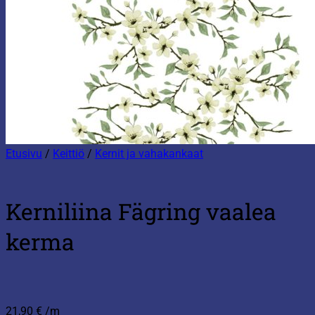
Etusivu
/
Keittiö
/
Kernit ja vahakankaat
Kerniliina Fägring vaalea
kerma
21,90
€
/m