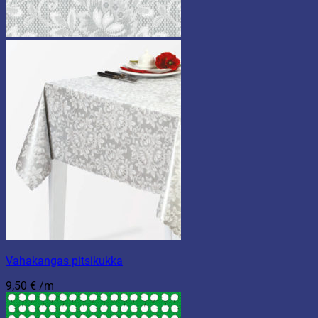
Vahakangas pitsikukka
9,50
€
/m