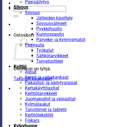
Piensäilytys
Siivous
Etsi:
Siivous
Jätteiden käsittely
Siivousvälineet
Pyykkihuolto
Kunnossapito
Ostoskori
Parveke- ja kynnysmatot
Pienrauta
Työkalut
Sähkötarvikkeet
Turvatuotteet
Keittiö
Ostoskori on tyhjä.
Astiat
Kernit ja vahakankaat
Takaisin kauppaan
Pakastus- ja säilytysrasiat
Kertakäyttöastiat
Keittiötarvikkeet
Juomapullot ja vesiastiat
Kylmälaukut
Tarjottimet ja tabletit
Keittiötekstiilit
Fiskars
Kylpyhuone