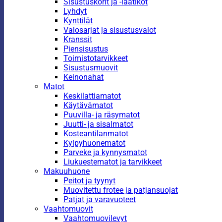
Sisustuskorit ja -laatikot
Lyhdyt
Kynttilät
Valosarjat ja sisustusvalot
Kranssit
Piensisustus
Toimistotarvikkeet
Sisustusmuovit
Keinonahat
Matot
Keskilattiamatot
Käytävämatot
Puuvilla- ja räsymatot
Juutti- ja sisalmatot
Kosteantilanmatot
Kylpyhuonematot
Parveke ja kynnysmatot
Liukuestematot ja tarvikkeet
Makuuhuone
Peitot ja tyynyt
Muovitettu frotee ja patjansuojat
Patjat ja varavuoteet
Vaahtomuovit
Vaahtomuovilevyt