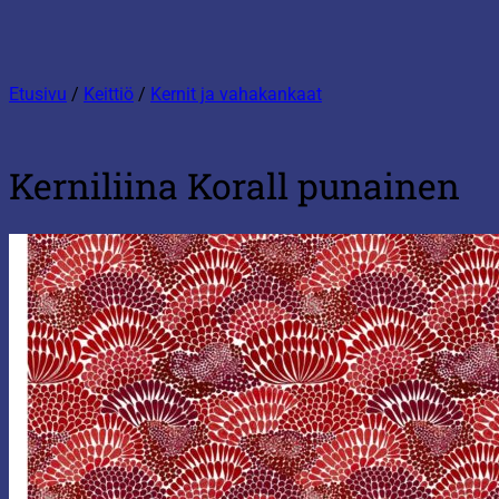
Etusivu
/
Keittiö
/
Kernit ja vahakankaat
Kerniliina Korall punainen