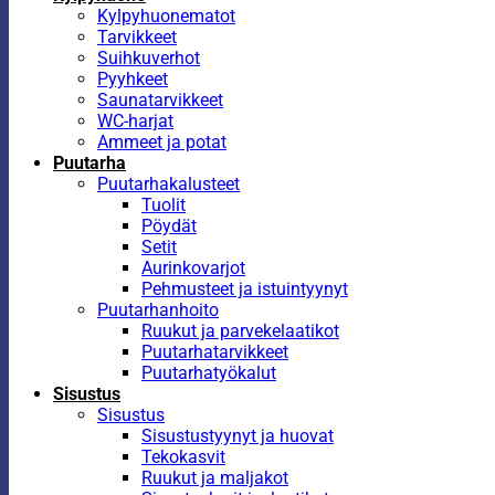
Kylpyhuonematot
Tarvikkeet
Suihkuverhot
Pyyhkeet
Saunatarvikkeet
WC-harjat
Ammeet ja potat
Puutarha
Puutarhakalusteet
Tuolit
Pöydät
Setit
Aurinkovarjot
Pehmusteet ja istuintyynyt
Puutarhanhoito
Ruukut ja parvekelaatikot
Puutarhatarvikkeet
Puutarhatyökalut
Sisustus
Sisustus
Sisustustyynyt ja huovat
Tekokasvit
Ruukut ja maljakot