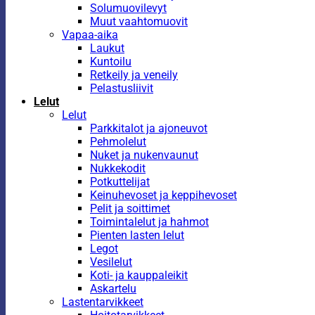
Solumuovilevyt
Muut vaahtomuovit
Vapaa-aika
Laukut
Kuntoilu
Retkeily ja veneily
Pelastusliivit
Lelut
Lelut
Parkkitalot ja ajoneuvot
Pehmolelut
Nuket ja nukenvaunut
Nukkekodit
Potkuttelijat
Keinuhevoset ja keppihevoset
Pelit ja soittimet
Toimintalelut ja hahmot
Pienten lasten lelut
Legot
Vesilelut
Koti- ja kauppaleikit
Askartelu
Lastentarvikkeet