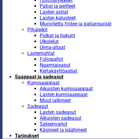
Hoitotarvikkeet
Patjat ja peitteet
Lasten astiat
Lasten kalusteet
Muovitettu frotee ja patjansuojat
Pihaleikit
Pulkat ja liukurit
Ulkolelut
Uima-altaat
Lastenjuhlat
Foliopallot
Naamiaisasut
Kertakäyttöastiat
Saappaat ja sadeasut
Kumisaappaat
Aikuisten kumisaappaat
Lasten kumisaappaat
Muut jalkineet
Sadeasut
Lasten sadeasut
Aikuisten sadeasut
Sateenvarjot
Käsineet ja päähineet
Tarjoukset