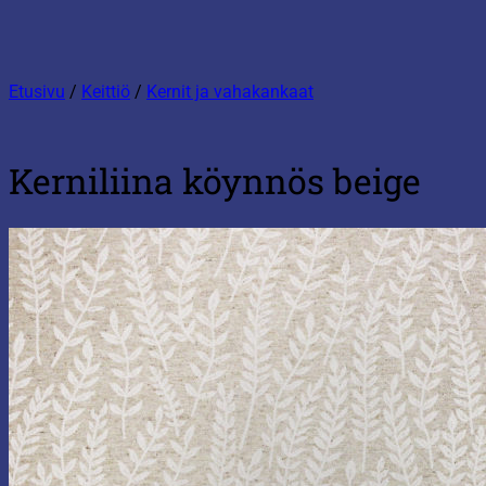
Etusivu
/
Keittiö
/
Kernit ja vahakankaat
Kerniliina köynnös beige