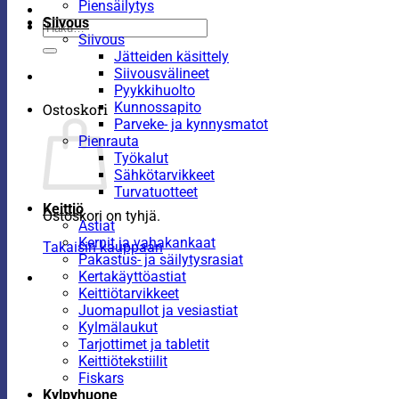
Piensäilytys
Siivous
Etsi:
Siivous
Jätteiden käsittely
Siivousvälineet
Pyykkihuolto
Kunnossapito
Ostoskori
Parveke- ja kynnysmatot
Pienrauta
Työkalut
Sähkötarvikkeet
Turvatuotteet
Keittiö
Ostoskori on tyhjä.
Astiat
Kernit ja vahakankaat
Takaisin kauppaan
Pakastus- ja säilytysrasiat
Kertakäyttöastiat
Keittiötarvikkeet
Juomapullot ja vesiastiat
Kylmälaukut
Tarjottimet ja tabletit
Keittiötekstiilit
Fiskars
Kylpyhuone