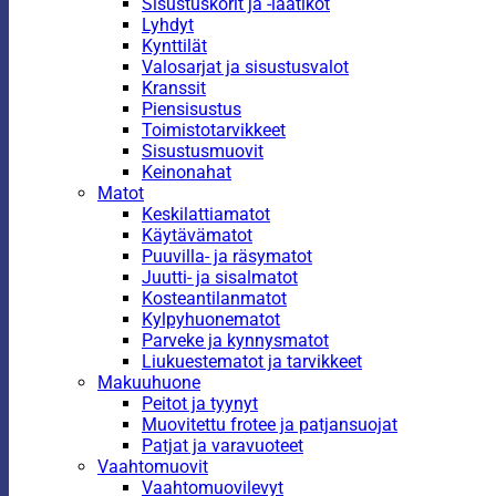
Sisustuskorit ja -laatikot
Lyhdyt
Kynttilät
Valosarjat ja sisustusvalot
Kranssit
Piensisustus
Toimistotarvikkeet
Sisustusmuovit
Keinonahat
Matot
Keskilattiamatot
Käytävämatot
Puuvilla- ja räsymatot
Juutti- ja sisalmatot
Kosteantilanmatot
Kylpyhuonematot
Parveke ja kynnysmatot
Liukuestematot ja tarvikkeet
Makuuhuone
Peitot ja tyynyt
Muovitettu frotee ja patjansuojat
Patjat ja varavuoteet
Vaahtomuovit
Vaahtomuovilevyt