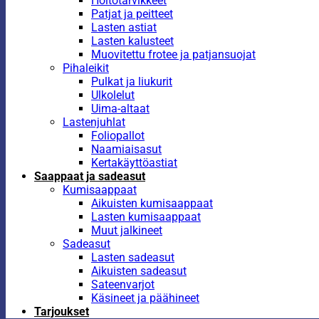
Hoitotarvikkeet
Patjat ja peitteet
Lasten astiat
Lasten kalusteet
Muovitettu frotee ja patjansuojat
Pihaleikit
Pulkat ja liukurit
Ulkolelut
Uima-altaat
Lastenjuhlat
Foliopallot
Naamiaisasut
Kertakäyttöastiat
Saappaat ja sadeasut
Kumisaappaat
Aikuisten kumisaappaat
Lasten kumisaappaat
Muut jalkineet
Sadeasut
Lasten sadeasut
Aikuisten sadeasut
Sateenvarjot
Käsineet ja päähineet
Tarjoukset