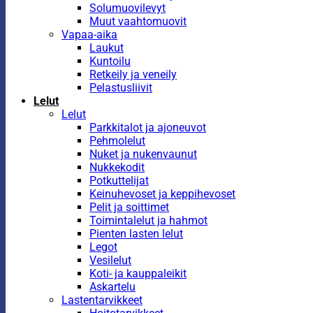
Solumuovilevyt
Muut vaahtomuovit
Vapaa-aika
Laukut
Kuntoilu
Retkeily ja veneily
Pelastusliivit
Lelut
Lelut
Parkkitalot ja ajoneuvot
Pehmolelut
Nuket ja nukenvaunut
Nukkekodit
Potkuttelijat
Keinuhevoset ja keppihevoset
Pelit ja soittimet
Toimintalelut ja hahmot
Pienten lasten lelut
Legot
Vesilelut
Koti- ja kauppaleikit
Askartelu
Lastentarvikkeet