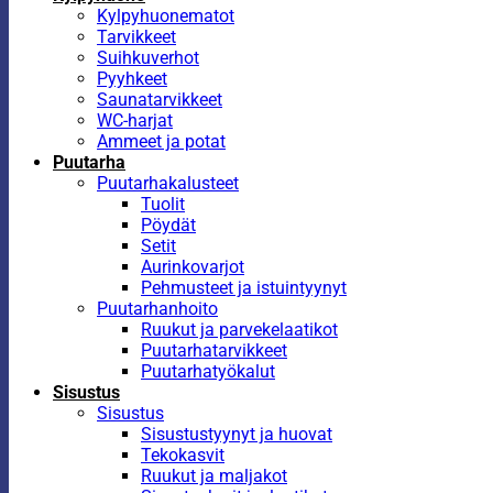
Kylpyhuonematot
Tarvikkeet
Suihkuverhot
Pyyhkeet
Saunatarvikkeet
WC-harjat
Ammeet ja potat
Puutarha
Puutarhakalusteet
Tuolit
Pöydät
Setit
Aurinkovarjot
Pehmusteet ja istuintyynyt
Puutarhanhoito
Ruukut ja parvekelaatikot
Puutarhatarvikkeet
Puutarhatyökalut
Sisustus
Sisustus
Sisustustyynyt ja huovat
Tekokasvit
Ruukut ja maljakot