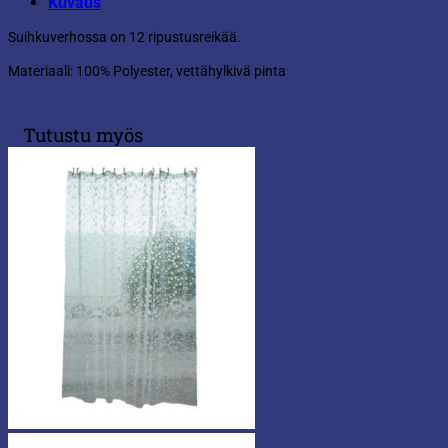
Kuvaus
Suihkuverhossa on 12 ripustusreikää.
Materiaali: 100% Polyester, vettähylkivä pinta
Tutustu myös