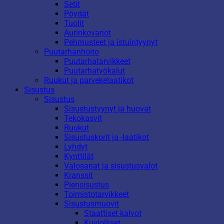
Setit
Pöydät
Tuolit
Aurinkovarjot
Pehmusteet ja istuintyynyt
Puutarhanhoito
Puutarhatarvikkeet
Puutarhatyökalut
Ruukut ja parvekelaatikot
Sisustus
Sisustus
Sisustustyynyt ja huovat
Tekokasvit
Ruukut
Sisustuskorit ja -laatikot
Lyhdyt
Kynttilät
Valosarjat ja sisustusvalot
Kranssit
Piensisustus
Toimistotarvikkeet
Sisustusmuovit
Staattiset kalvot
Kuviolliset