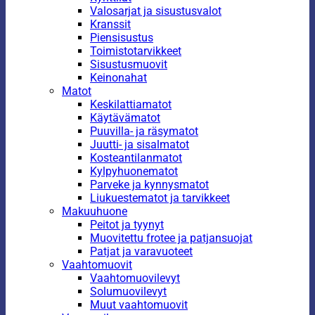
Valosarjat ja sisustusvalot
Kranssit
Piensisustus
Toimistotarvikkeet
Sisustusmuovit
Keinonahat
Matot
Keskilattiamatot
Käytävämatot
Puuvilla- ja räsymatot
Juutti- ja sisalmatot
Kosteantilanmatot
Kylpyhuonematot
Parveke ja kynnysmatot
Liukuestematot ja tarvikkeet
Makuuhuone
Peitot ja tyynyt
Muovitettu frotee ja patjansuojat
Patjat ja varavuoteet
Vaahtomuovit
Vaahtomuovilevyt
Solumuovilevyt
Muut vaahtomuovit