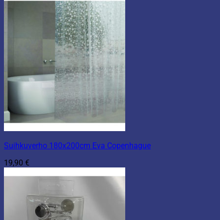
Suihkuverho 180x200cm Eva Copenhague
19,90
€