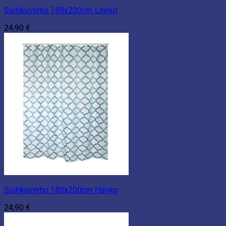
Suihkuverho 180x200cm Linnut
24,90
€
Suihkuverho 180x200cm Hanko
24,90
€