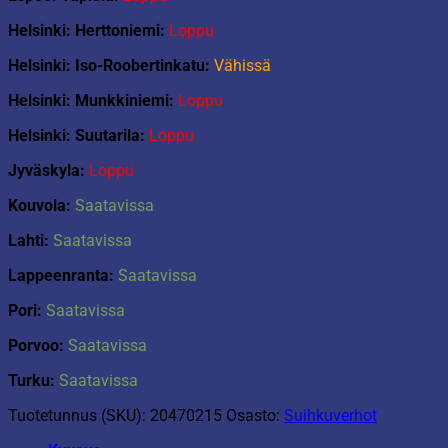
Helsinki: Herttoniemi:
Loppu
Helsinki: Iso-Roobertinkatu:
Vähissä
Helsinki: Munkkiniemi:
Loppu
Helsinki: Suutarila:
Loppu
Jyväskyla:
Loppu
Kouvola:
Saatavissa
Lahti:
Saatavissa
Lappeenranta:
Saatavissa
Pori:
Saatavissa
Porvoo:
Saatavissa
Turku:
Saatavissa
Tuotetunnus (SKU):
20470215
Osasto:
Suihkuverhot