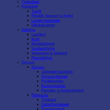
Tiedotteet
Kalusteet
Tuolit
Pöydät, lipastot ja hyllyt
Lasten kalusteet
Ulkokalusteet
Säilytys
Laatikot
Korit
Kenkätelineet
Vaatesäilytys
Vesiastiat ja ämpärit
Piensäilytys
Siivous
Siivous
Jätteiden käsittely
Siivousvälineet
Pyykkihuolto
Kunnossapito
Parveke- ja kynnysmatot
Pienrauta
Työkalut
Sähkötarvikkeet
Turvatuotteet