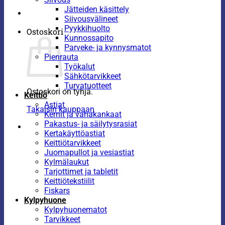
Jätteiden käsittely
Siivousvälineet
Pyykkihuolto
Ostoskori
Kunnossapito
Parveke- ja kynnysmatot
Pienrauta
Työkalut
Sähkötarvikkeet
Turvatuotteet
Ostoskori on tyhjä.
Keittiö
Astiat
Takaisin kauppaan
Kernit ja vahakankaat
Pakastus- ja säilytysrasiat
Kertakäyttöastiat
Keittiötarvikkeet
Juomapullot ja vesiastiat
Kylmälaukut
Tarjottimet ja tabletit
Keittiötekstiilit
Fiskars
Kylpyhuone
Kylpyhuonematot
Tarvikkeet