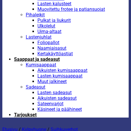
Lasten kalusteet
Muovitettu frotee ja patjansuojat
Pihaleikit
Pulkat ja liukurit
Ulkolelut
Uima-altaat
Lastenjuhlat
Foliopallot
Naamiaisasut
Kertakäyttöastiat
Saappaat ja sadeasut
Kumisaappaat
Aikuisten kumisaappaat
Lasten kumisaappaat
Muut jalkineet
Sadeasut
Lasten sadeasut
Aikuisten sadeasut
Sateenvarjot
Käsineet ja päähineet
Tarjoukset
Etusivu
/
Kylpyhuone
/
Suihkuverhot