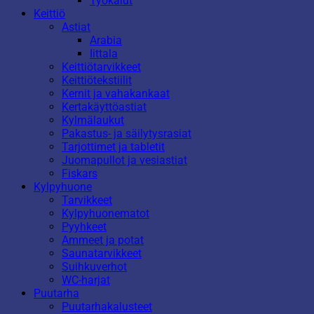
Työkalut
Keittiö
Astiat
Arabia
Iittala
Keittiötarvikkeet
Keittiötekstiilit
Kernit ja vahakankaat
Kertakäyttöastiat
Kylmälaukut
Pakastus- ja säilytysrasiat
Tarjottimet ja tabletit
Juomapullot ja vesiastiat
Fiskars
Kylpyhuone
Tarvikkeet
Kylpyhuonematot
Pyyhkeet
Ammeet ja potat
Saunatarvikkeet
Suihkuverhot
WC-harjat
Puutarha
Puutarhakalusteet