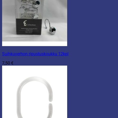
Suihkuverhon ripustuskoukku 12kpl
7,50
€