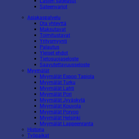
Lasten sadeasut
Sateenvarjot
Asiakaspalvelu
Ota yhteyttä
Maksutavat
Toimitustavat
Yritysmyynti
Palautus
Yleiset ehdot
Tietosuojaseloste
Saavutettavuusseloste
Myymälät
Myymälät Espoo Tapiola
Myymälät Turku
Myymälät Lahti
Myymälät Pori
Myymälät Jyväskylä
Myymälät Kouvola
Myymälät Porvoo
Myymälät Helsinki
Myymälät Lappeenranta
Historia
Työpaikat