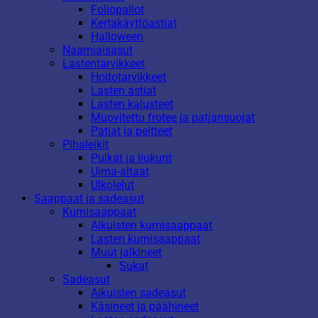
Foliopallot
Kertakäyttöastiat
Halloween
Naamiaisasut
Lastentarvikkeet
Hoitotarvikkeet
Lasten astiat
Lasten kalusteet
Muovitettu frotee ja patjansuojat
Patjat ja peitteet
Pihaleikit
Pulkat ja liukurit
Uima-altaat
Ulkolelut
Saappaat ja sadeasut
Kumisaappaat
Aikuisten kumisaappaat
Lasten kumisaappaat
Muut jalkineet
Sukat
Sadeasut
Aikuisten sadeasut
Käsineet ja päähineet