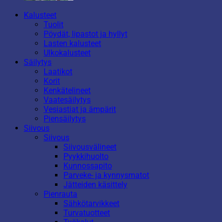
Kalusteet
Tuolit
Pöydät, lipastot ja hyllyt
Lasten kalusteet
Ulkokalusteet
Säilytys
Laatikot
Korit
Kenkätelineet
Vaatesäilytys
Vesiastiat ja ämpärit
Piensäilytys
Siivous
Siivous
Siivousvälineet
Pyykkihuolto
Kunnossapito
Parveke- ja kynnysmatot
Jätteiden käsittely
Pienrauta
Sähkötarvikkeet
Turvatuotteet