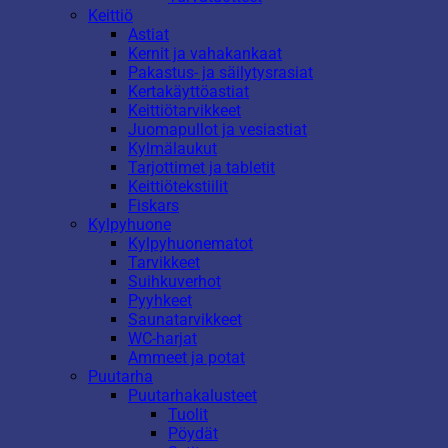
Keittiö
Astiat
Kernit ja vahakankaat
Pakastus- ja säilytysrasiat
Kertakäyttöastiat
Keittiötarvikkeet
Juomapullot ja vesiastiat
Kylmälaukut
Tarjottimet ja tabletit
Keittiötekstiilit
Fiskars
Kylpyhuone
Kylpyhuonematot
Tarvikkeet
Suihkuverhot
Pyyhkeet
Saunatarvikkeet
WC-harjat
Ammeet ja potat
Puutarha
Puutarhakalusteet
Tuolit
Pöydät