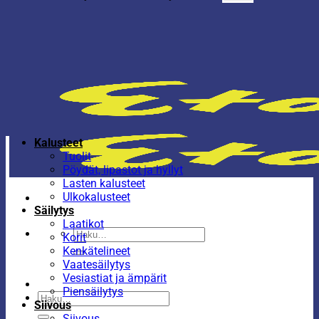
Kalusteet
Tuolit
Pöydät, lipastot ja hyllyt
Lasten kalusteet
Ulkokalusteet
Säilytys
Laatikot
Etsi:
Korit
Kenkätelineet
Vaatesäilytys
Vesiastiat ja ämpärit
Piensäilytys
Etsi:
Siivous
Siivous