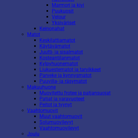
Marmori ja kivi
Puukuosit
Velour
Yksiväriset
Keinonahat
Matot
Keskilattiamatot
Käytävämatot
Juutti- ja sisalmatot
Kosteantilanmatot
Kylpyhuonematot
Liukuestematot ja tarvikkeet
Parveke ja kynnysmatot
Puuvilla- ja räsymatot
Makuuhuone
Muovitettu frotee ja patjansuojat
Patjat ja varavuoteet
Peitot ja tyynyt
Vaahtomuovit
Muut vaahtomuovit
Solumuovilevyt
Vaahtomuovilevyt
Joulu