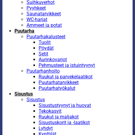
Suihkuverhot
Pyyhkeet
Saunatarvikkeet
WC-harjat
Ammeet ja potat
Puutarha
Puutarhakalusteet
Tuolit
Pöydät
Setit
Aurinkovarjot
Pehmusteet ja istuintyynyt
Puutarhanhoito
Ruukut ja parvekelaatikot
Puutarhatarvikkeet
Puutarhatyökalut
Sisustus
Sisustus
Sisustustyynyt ja huovat
Tekokasvit
Ruukut ja maljakot
Sisustuskorit ja -laatikot
Lyhdyt
Kynttilät