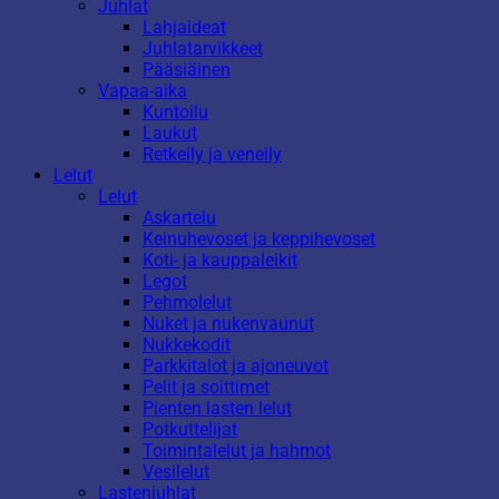
Juhlat
Lahjaideat
Juhlatarvikkeet
Pääsiäinen
Vapaa-aika
Kuntoilu
Laukut
Retkeily ja veneily
Lelut
Lelut
Askartelu
Keinuhevoset ja keppihevoset
Koti- ja kauppaleikit
Legot
Pehmolelut
Nuket ja nukenvaunut
Nukkekodit
Parkkitalot ja ajoneuvot
Pelit ja soittimet
Pienten lasten lelut
Potkuttelijat
Toimintalelut ja hahmot
Vesilelut
Lastenjuhlat