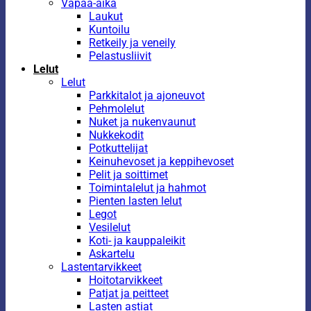
Vapaa-aika
Laukut
Kuntoilu
Retkeily ja veneily
Pelastusliivit
Lelut
Lelut
Parkkitalot ja ajoneuvot
Pehmolelut
Nuket ja nukenvaunut
Nukkekodit
Potkuttelijat
Keinuhevoset ja keppihevoset
Pelit ja soittimet
Toimintalelut ja hahmot
Pienten lasten lelut
Legot
Vesilelut
Koti- ja kauppaleikit
Askartelu
Lastentarvikkeet
Hoitotarvikkeet
Patjat ja peitteet
Lasten astiat