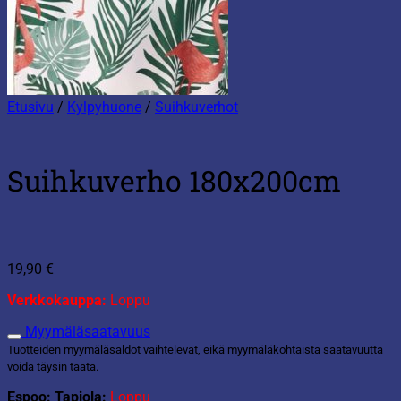
Etusivu
/
Kylpyhuone
/
Suihkuverhot
Suihkuverho 180x200cm
19,90
€
Verkkokauppa:
Loppu
Myymäläsaatavuus
Tuotteiden myymäläsaldot vaihtelevat, eikä myymäläkohtaista saatavuutta
voida täysin taata.
Espoo: Tapiola:
Loppu