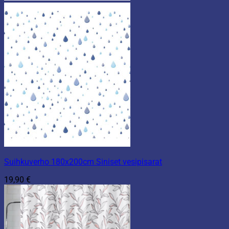
Suihkuverho 180x200cm Siniset vesipisarat
19,90
€