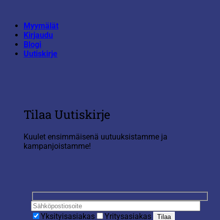
Skip
to
Myymälät
content
Kirjaudu
Blogi
Uutiskirje
Tilaa Uutiskirje
Kuulet ensimmäisenä uutuuksistamme ja
kampanjoistamme!
Yksityisasiakas
Yritysasiakas