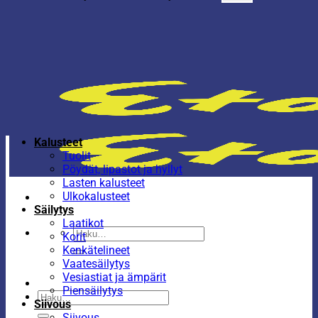
Kalusteet
Tuolit
Pöydät, lipastot ja hyllyt
Lasten kalusteet
Ulkokalusteet
Säilytys
Laatikot
Etsi:
Korit
Kenkätelineet
Vaatesäilytys
Vesiastiat ja ämpärit
Piensäilytys
Etsi:
Siivous
Siivous