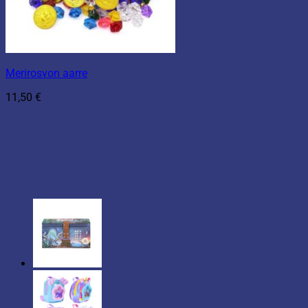
Merirosvon aarre
11,50
€