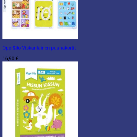
Oppi&ilo Viskarilainen puuhakortit
16,90
€