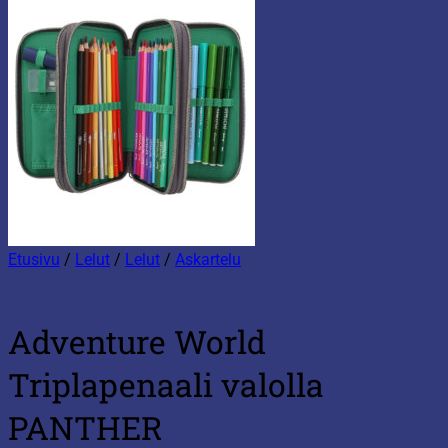
Etusivu
/
Lelut
/
Lelut
/
Askartelu
Adventure World
Triplapenaali valolla
PANTHER