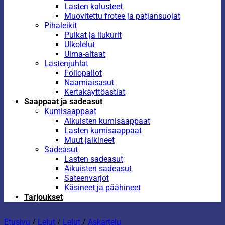
Lasten kalusteet
Muovitettu frotee ja patjansuojat
Pihaleikit
Pulkat ja liukurit
Ulkolelut
Uima-altaat
Lastenjuhlat
Foliopallot
Naamiaisasut
Kertakäyttöastiat
Saappaat ja sadeasut
Kumisaappaat
Aikuisten kumisaappaat
Lasten kumisaappaat
Muut jalkineet
Sadeasut
Lasten sadeasut
Aikuisten sadeasut
Sateenvarjot
Käsineet ja päähineet
Tarjoukset
Etusivu
/
Lelut
/
Lelut
/
Askartelu