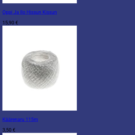
Oppi Ja Ilo Hissun Kissun
15,90
€
Käärenaru 115m
3,50
€