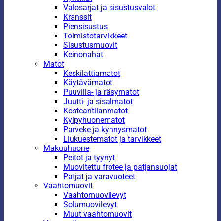
Valosarjat ja sisustusvalot
Kranssit
Piensisustus
Toimistotarvikkeet
Sisustusmuovit
Keinonahat
Matot
Keskilattiamatot
Käytävämatot
Puuvilla- ja räsymatot
Juutti- ja sisalmatot
Kosteantilanmatot
Kylpyhuonematot
Parveke ja kynnysmatot
Liukuestematot ja tarvikkeet
Makuuhuone
Peitot ja tyynyt
Muovitettu frotee ja patjansuojat
Patjat ja varavuoteet
Vaahtomuovit
Vaahtomuovilevyt
Solumuovilevyt
Muut vaahtomuovit