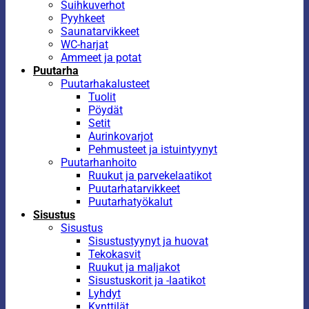
Suihkuverhot
Pyyhkeet
Saunatarvikkeet
WC-harjat
Ammeet ja potat
Puutarha
Puutarhakalusteet
Tuolit
Pöydät
Setit
Aurinkovarjot
Pehmusteet ja istuintyynyt
Puutarhanhoito
Ruukut ja parvekelaatikot
Puutarhatarvikkeet
Puutarhatyökalut
Sisustus
Sisustus
Sisustustyynyt ja huovat
Tekokasvit
Ruukut ja maljakot
Sisustuskorit ja -laatikot
Lyhdyt
Kynttilät