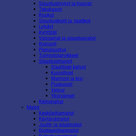
Sisustustyynyt ja huovat
Tekokasvit
Ruukut
Sisustuskorit ja -laatikot
Lyhdyt
Kynttilät
Valosarjat ja sisustusvalot
Kranssit
Piensisustus
Toimistotarvikkeet
Sisustusmuovit
Staattiset kalvot
Kuviolliset
Marmori ja kivi
Puukuosit
Velour
Yksiväriset
Keinonahat
Matot
Keskilattiamatot
Käytävämatot
Juutti- ja sisalmatot
Kosteantilanmatot