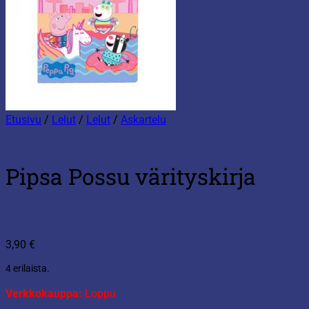
Etusivu
/
Lelut
/
Lelut
/
Askartelu
Pipsa Possu värityskirja
3,90
€
4 erilaista.
Verkkokauppa:
Loppu