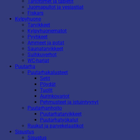
Tarjottimet ja tabletit
Juomapullot ja vesiastiat
Fiskars
Kylpyhuone
Tarvikkeet
Kylpyhuonematot
Pyyhkeet
Ammeet ja potat
Saunatarvikkeet
Suihkuverhot
WC-harjat
Puutarha
Puutarhakalusteet
Setit
Pöydät
Tuolit
Aurinkovarjot
Pehmusteet ja istuintyynyt
Puutarhanhoito
Puutarhatarvikkeet
Puutarhatyökalut
Ruukut ja parvekelaatikot
Sisustus
Sisustus