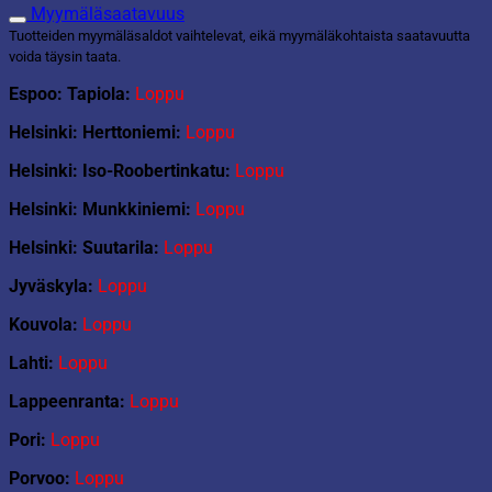
Myymäläsaatavuus
Tuotteiden myymäläsaldot vaihtelevat, eikä myymäläkohtaista saatavuutta
voida täysin taata.
Espoo: Tapiola:
Loppu
Helsinki: Herttoniemi:
Loppu
Helsinki: Iso-Roobertinkatu:
Loppu
Helsinki: Munkkiniemi:
Loppu
Helsinki: Suutarila:
Loppu
Jyväskyla:
Loppu
Kouvola:
Loppu
Lahti:
Loppu
Lappeenranta:
Loppu
Pori:
Loppu
Porvoo:
Loppu