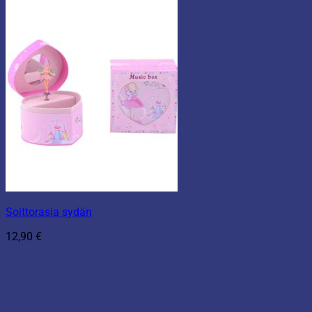
Soittorasia sydän
12,90
€