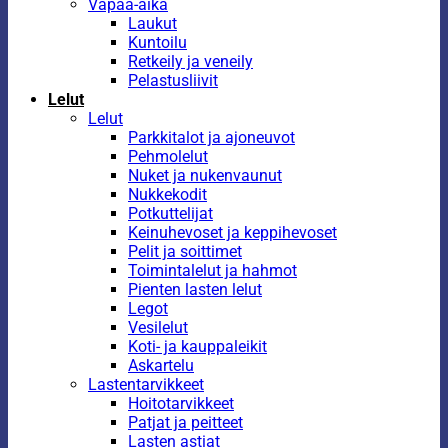
Vapaa-aika
Laukut
Kuntoilu
Retkeily ja veneily
Pelastusliivit
Lelut
Lelut
Parkkitalot ja ajoneuvot
Pehmolelut
Nuket ja nukenvaunut
Nukkekodit
Potkuttelijat
Keinuhevoset ja keppihevoset
Pelit ja soittimet
Toimintalelut ja hahmot
Pienten lasten lelut
Legot
Vesilelut
Koti- ja kauppaleikit
Askartelu
Lastentarvikkeet
Hoitotarvikkeet
Patjat ja peitteet
Lasten astiat