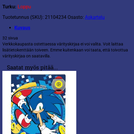
Turku:
Loppu
Tuotetunnus (SKU):
21104234
Osasto:
Askartelu
Kuvaus
32 sivua
Verkkokaupasta ostettaessa värityskirjaa ei voi valita. Voit laittaa
lisätietokenttään toiveen. Emme kuitenkaan voi taata, että toivottua
värityskirjaa on saatavilla.
Saatat myös pitää...