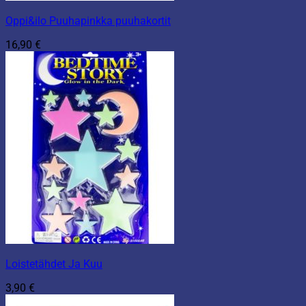
Oppi&ilo Puuhapinkka puuhakortit
16,90
€
Loistetähdet Ja Kuu
3,90
€