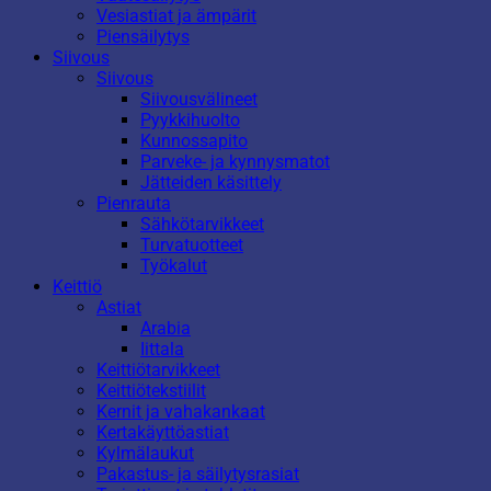
Vesiastiat ja ämpärit
Piensäilytys
Siivous
Siivous
Siivousvälineet
Pyykkihuolto
Kunnossapito
Parveke- ja kynnysmatot
Jätteiden käsittely
Pienrauta
Sähkötarvikkeet
Turvatuotteet
Työkalut
Keittiö
Astiat
Arabia
Iittala
Keittiötarvikkeet
Keittiötekstiilit
Kernit ja vahakankaat
Kertakäyttöastiat
Kylmälaukut
Pakastus- ja säilytysrasiat