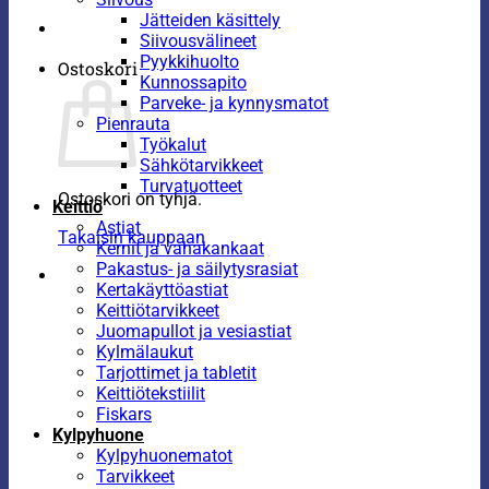
Jätteiden käsittely
Siivousvälineet
Pyykkihuolto
Ostoskori
Kunnossapito
Parveke- ja kynnysmatot
Pienrauta
Työkalut
Sähkötarvikkeet
Turvatuotteet
Ostoskori on tyhjä.
Keittiö
Astiat
Takaisin kauppaan
Kernit ja vahakankaat
Pakastus- ja säilytysrasiat
Kertakäyttöastiat
Keittiötarvikkeet
Juomapullot ja vesiastiat
Kylmälaukut
Tarjottimet ja tabletit
Keittiötekstiilit
Fiskars
Kylpyhuone
Kylpyhuonematot
Tarvikkeet