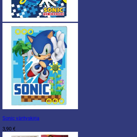
Sonic värityskirja
3,90
€