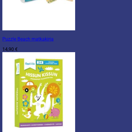
Puzzle Beach matkakirja
14,90
€