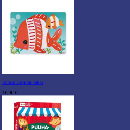
Janod Ompeluleikki
16,90
€