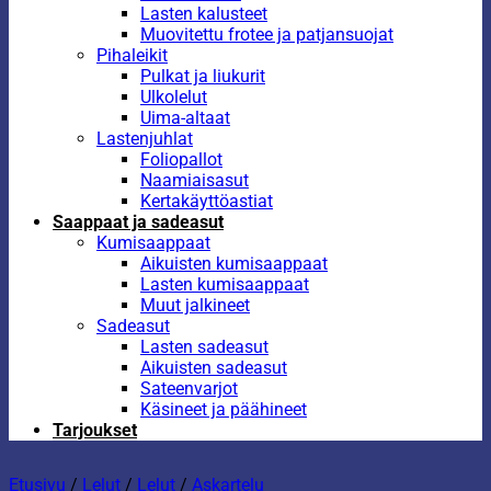
Lasten kalusteet
Muovitettu frotee ja patjansuojat
Pihaleikit
Pulkat ja liukurit
Ulkolelut
Uima-altaat
Lastenjuhlat
Foliopallot
Naamiaisasut
Kertakäyttöastiat
Saappaat ja sadeasut
Kumisaappaat
Aikuisten kumisaappaat
Lasten kumisaappaat
Muut jalkineet
Sadeasut
Lasten sadeasut
Aikuisten sadeasut
Sateenvarjot
Käsineet ja päähineet
Tarjoukset
Etusivu
/
Lelut
/
Lelut
/
Askartelu