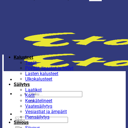
Kalusteet
Tuolit
Pöydät, lipastot ja hyllyt
Lasten kalusteet
Ulkokalusteet
Säilytys
Laatikot
Etsi:
Korit
Kenkätelineet
Vaatesäilytys
Vesiastiat ja ämpärit
Piensäilytys
Etsi:
Siivous
Siivous