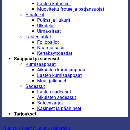
Lasten kalusteet
Muovitettu frotee ja patjansuojat
Pihaleikit
Pulkat ja liukurit
Ulkolelut
Uima-altaat
Lastenjuhlat
Foliopallot
Naamiaisasut
Kertakäyttöastiat
Saappaat ja sadeasut
Kumisaappaat
Aikuisten kumisaappaat
Lasten kumisaappaat
Muut jalkineet
Sadeasut
Lasten sadeasut
Aikuisten sadeasut
Sateenvarjot
Käsineet ja päähineet
Tarjoukset
Etusivu
/
Lelut
/
Lelut
/
Askartelu