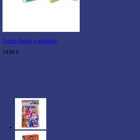
Puzzle Beach matkakirja
14,90
€