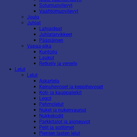
Solumuovilevyt
Vaahtomuovilevyt
Joulu
Juhlat
Lahjaideat
Juhlatarvikkeet
Pääsiäinen
Vapaa-aika
Kuntoilu
Laukut
Retkeily ja veneily
Lelut
Lelut
Askartelu
Keinuhevoset ja keppihevoset
Koti- ja kauppaleikit
Legot
Pehmolelut
Nuket ja nukenvaunut
Nukkekodit
Parkkitalot ja ajoneuvot
Pelit ja soittimet
Pienten lasten lelut