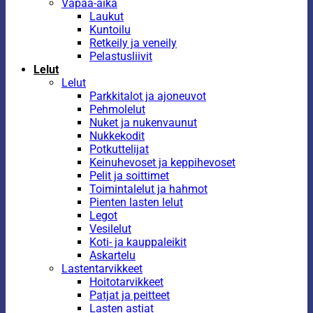
Vapaa-aika
Laukut
Kuntoilu
Retkeily ja veneily
Pelastusliivit
Lelut
Lelut
Parkkitalot ja ajoneuvot
Pehmolelut
Nuket ja nukenvaunut
Nukkekodit
Potkuttelijat
Keinuhevoset ja keppihevoset
Pelit ja soittimet
Toimintalelut ja hahmot
Pienten lasten lelut
Legot
Vesilelut
Koti- ja kauppaleikit
Askartelu
Lastentarvikkeet
Hoitotarvikkeet
Patjat ja peitteet
Lasten astiat