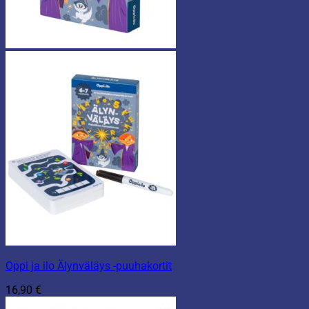
Oppi ja ilo Älynväläys -puuhakortit
16,90
€