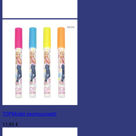
TOPModel neontussisetti
11,95
€