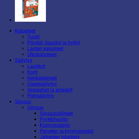
Kalusteet
Tuolit
Pöydät, lipastot ja hyllyt
Lasten kalusteet
Ulkokalusteet
Säilytys
Laatikot
Korit
Kenkätelineet
Vaatesäilytys
Vesiastiat ja ämpärit
Piensäilytys
Siivous
Siivous
Siivousvälineet
Pyykkihuolto
Kunnossapito
Parveke- ja kynnysmatot
Jätteiden käsittely