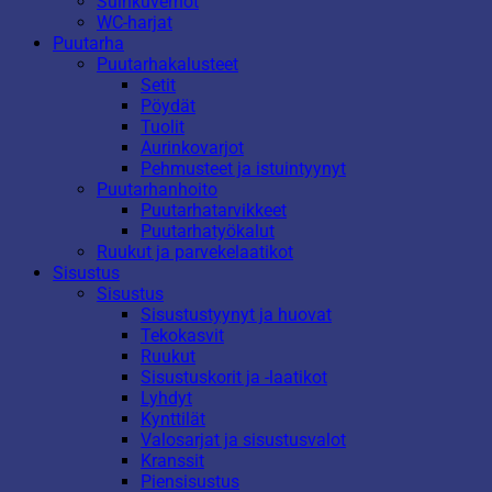
Suihkuverhot
WC-harjat
Puutarha
Puutarhakalusteet
Setit
Pöydät
Tuolit
Aurinkovarjot
Pehmusteet ja istuintyynyt
Puutarhanhoito
Puutarhatarvikkeet
Puutarhatyökalut
Ruukut ja parvekelaatikot
Sisustus
Sisustus
Sisustustyynyt ja huovat
Tekokasvit
Ruukut
Sisustuskorit ja -laatikot
Lyhdyt
Kynttilät
Valosarjat ja sisustusvalot
Kranssit
Piensisustus