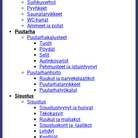
Suihkuverhot
Pyyhkeet
Saunatarvikkeet
WC-harjat
Ammeet ja potat
Puutarha
Puutarhakalusteet
Tuolit
Pöydät
Setit
Aurinkovarjot
Pehmusteet ja istuintyynyt
Puutarhanhoito
Ruukut ja parvekelaatikot
Puutarhatarvikkeet
Puutarhatyökalut
Sisustus
Sisustus
Sisustustyynyt ja huovat
Tekokasvit
Ruukut ja maljakot
Sisustuskorit ja -laatikot
Lyhdyt
Kynttilät