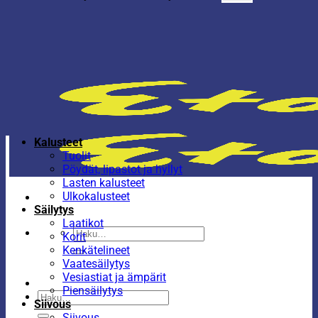
Kalusteet
Tuolit
Pöydät, lipastot ja hyllyt
Lasten kalusteet
Ulkokalusteet
Säilytys
Laatikot
Etsi:
Korit
Kenkätelineet
Vaatesäilytys
Vesiastiat ja ämpärit
Piensäilytys
Etsi:
Siivous
Siivous