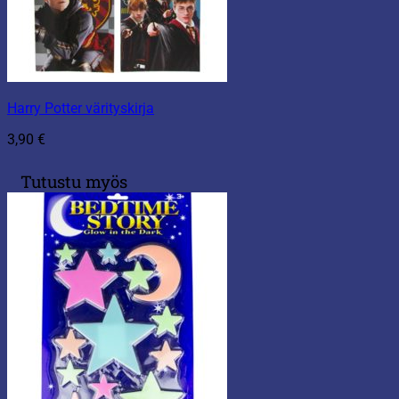
Harry Potter värityskirja
3,90
€
Tutustu myös