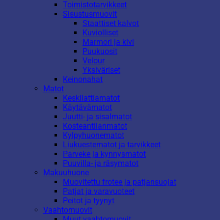
Toimistotarvikkeet
Sisustusmuovit
Staattiset kalvot
Kuviolliset
Marmori ja kivi
Puukuosit
Velour
Yksiväriset
Keinonahat
Matot
Keskilattiamatot
Käytävämatot
Juutti- ja sisalmatot
Kosteantilanmatot
Kylpyhuonematot
Liukuestematot ja tarvikkeet
Parveke ja kynnysmatot
Puuvilla- ja räsymatot
Makuuhuone
Muovitettu frotee ja patjansuojat
Patjat ja varavuoteet
Peitot ja tyynyt
Vaahtomuovit
Muut vaahtomuovit