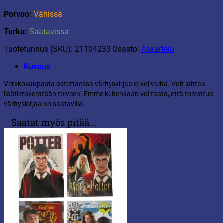
Porvoo:
Vähissä
Turku:
Saatavissa
Tuotetunnus (SKU):
21104233
Osasto:
Askartelu
Kuvaus
Verkkokaupasta ostettaessa värityskirjaa ei voi valita. Voit laittaa
lisätietokenttään toiveen. Emme kuitenkaan voi taata, että toivottua
värityskirjaa on saatavilla.
Saatat myös pitää...