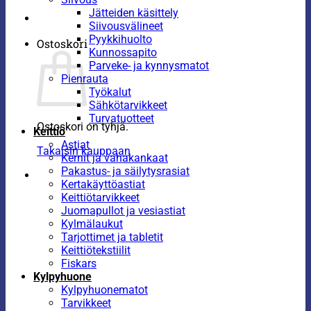
Jätteiden käsittely
Siivousvälineet
Pyykkihuolto
Ostoskori
Kunnossapito
Parveke- ja kynnysmatot
Pienrauta
Työkalut
Sähkötarvikkeet
Turvatuotteet
Ostoskori on tyhjä.
Keittiö
Astiat
Takaisin kauppaan
Kernit ja vahakankaat
Pakastus- ja säilytysrasiat
Kertakäyttöastiat
Keittiötarvikkeet
Juomapullot ja vesiastiat
Kylmälaukut
Tarjottimet ja tabletit
Keittiötekstiilit
Fiskars
Kylpyhuone
Kylpyhuonematot
Tarvikkeet