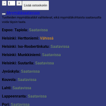
Sonic
Lisää ostoskoriin
värityskirja
määrä
Myymäläsaatavuus
Tuotteiden myymäläsaldot vaihtelevat, eikä myymäläkohtaista saatavuutta
voida täysin taata.
Espoo: Tapiola:
Saatavissa
Helsinki: Herttoniemi:
Vähissä
Helsinki: Iso-Roobertinkatu:
Saatavissa
Helsinki: Munkkiniemi:
Saatavissa
Helsinki: Suutarila:
Saatavissa
Jyväskyla:
Saatavissa
Kouvola:
Saatavissa
Lahti:
Saatavissa
Lappeenranta:
Saatavissa
Pori:
Saatavissa