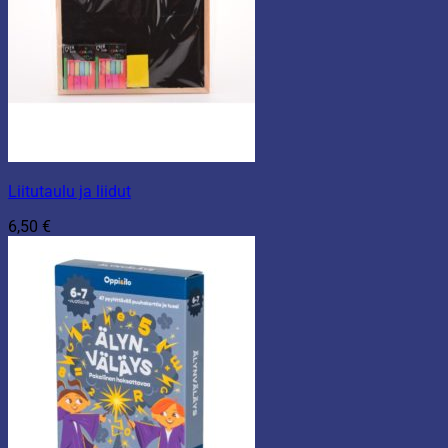
Liitutaulu ja liidut
6,50
€