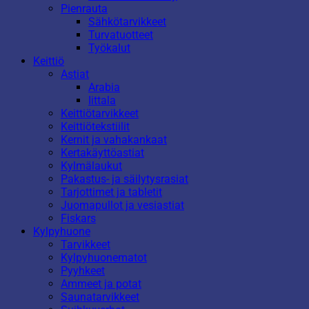
Pienrauta
Sähkötarvikkeet
Turvatuotteet
Työkalut
Keittiö
Astiat
Arabia
Iittala
Keittiötarvikkeet
Keittiötekstiilit
Kernit ja vahakankaat
Kertakäyttöastiat
Kylmälaukut
Pakastus- ja säilytysrasiat
Tarjottimet ja tabletit
Juomapullot ja vesiastiat
Fiskars
Kylpyhuone
Tarvikkeet
Kylpyhuonematot
Pyyhkeet
Ammeet ja potat
Saunatarvikkeet