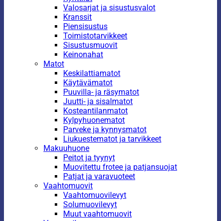
Valosarjat ja sisustusvalot
Kranssit
Piensisustus
Toimistotarvikkeet
Sisustusmuovit
Keinonahat
Matot
Keskilattiamatot
Käytävämatot
Puuvilla- ja räsymatot
Juutti- ja sisalmatot
Kosteantilanmatot
Kylpyhuonematot
Parveke ja kynnysmatot
Liukuestematot ja tarvikkeet
Makuuhuone
Peitot ja tyynyt
Muovitettu frotee ja patjansuojat
Patjat ja varavuoteet
Vaahtomuovit
Vaahtomuovilevyt
Solumuovilevyt
Muut vaahtomuovit