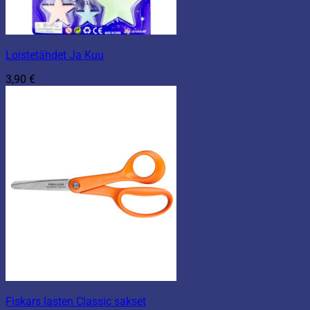
Loistetähdet Ja Kuu
3,90
€
Fiskars lasten Classic sakset