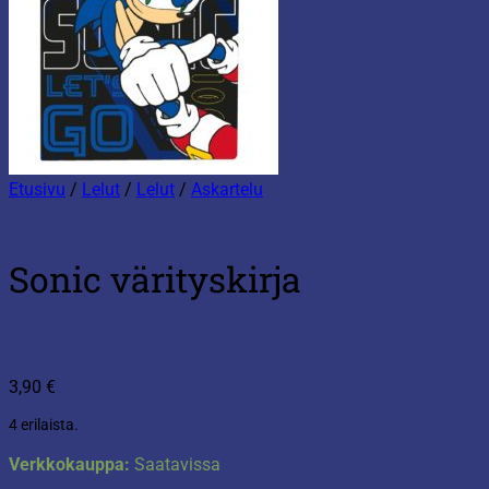
Etusivu
/
Lelut
/
Lelut
/
Askartelu
Sonic värityskirja
3,90
€
4 erilaista.
Verkkokauppa:
Saatavissa