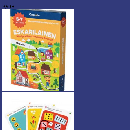
9,90
€