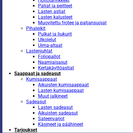
Hoitotarvikkeet
Patjat ja peitteet
Lasten astiat
Lasten kalusteet
Muovitettu frotee ja patjansuojat
Pihaleikit
Pulkat ja liukurit
Ulkolelut
Uima-altaat
Lastenjuhlat
Foliopallot
Naamiaisasut
Kertakäyttöastiat
Saappaat ja sadeasut
Kumisaappaat
Aikuisten kumisaappaat
Lasten kumisaappaat
Muut jalkineet
Sadeasut
Lasten sadeasut
Aikuisten sadeasut
Sateenvarjot
Käsineet ja päähineet
Tarjoukset