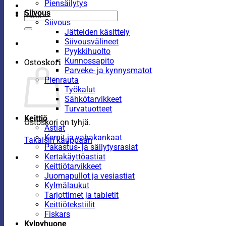
Piensäilytys
Siivous
Etsi:
Siivous
Jätteiden käsittely
Siivousvälineet
Pyykkihuolto
Kunnossapito
Ostoskori
Parveke- ja kynnysmatot
Pienrauta
Työkalut
Sähkötarvikkeet
Turvatuotteet
Keittiö
Ostoskori on tyhjä.
Astiat
Kernit ja vahakankaat
Takaisin kauppaan
Pakastus- ja säilytysrasiat
Kertakäyttöastiat
Keittiötarvikkeet
Juomapullot ja vesiastiat
Kylmälaukut
Tarjottimet ja tabletit
Keittiötekstiilit
Fiskars
Kylpyhuone