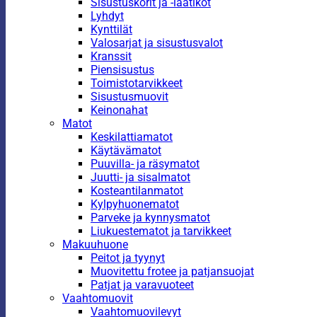
Sisustuskorit ja -laatikot
Lyhdyt
Kynttilät
Valosarjat ja sisustusvalot
Kranssit
Piensisustus
Toimistotarvikkeet
Sisustusmuovit
Keinonahat
Matot
Keskilattiamatot
Käytävämatot
Puuvilla- ja räsymatot
Juutti- ja sisalmatot
Kosteantilanmatot
Kylpyhuonematot
Parveke ja kynnysmatot
Liukuestematot ja tarvikkeet
Makuuhuone
Peitot ja tyynyt
Muovitettu frotee ja patjansuojat
Patjat ja varavuoteet
Vaahtomuovit
Vaahtomuovilevyt