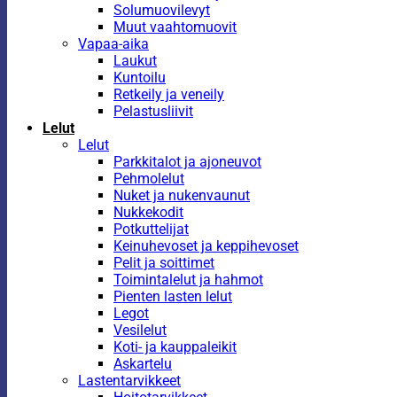
Solumuovilevyt
Muut vaahtomuovit
Vapaa-aika
Laukut
Kuntoilu
Retkeily ja veneily
Pelastusliivit
Lelut
Lelut
Parkkitalot ja ajoneuvot
Pehmolelut
Nuket ja nukenvaunut
Nukkekodit
Potkuttelijat
Keinuhevoset ja keppihevoset
Pelit ja soittimet
Toimintalelut ja hahmot
Pienten lasten lelut
Legot
Vesilelut
Koti- ja kauppaleikit
Askartelu
Lastentarvikkeet