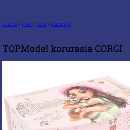
Etusivu
/
Lelut
/
Lelut
/
Askartelu
TOPModel korurasia CORGI