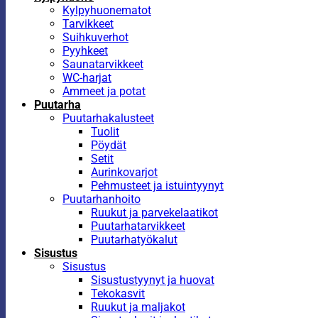
Kylpyhuonematot
Tarvikkeet
Suihkuverhot
Pyyhkeet
Saunatarvikkeet
WC-harjat
Ammeet ja potat
Puutarha
Puutarhakalusteet
Tuolit
Pöydät
Setit
Aurinkovarjot
Pehmusteet ja istuintyynyt
Puutarhanhoito
Ruukut ja parvekelaatikot
Puutarhatarvikkeet
Puutarhatyökalut
Sisustus
Sisustus
Sisustustyynyt ja huovat
Tekokasvit
Ruukut ja maljakot