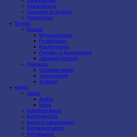
Kenkätelineet
Vaatesäilytys
Vesiastiat ja ämpärit
Piensäilytys
Siivous
Siivous
Siivousvälineet
Pyykkihuolto
Kunnossapito
Parveke- ja kynnysmatot
Jätteiden käsittely
Pienrauta
Sähkötarvikkeet
Turvatuotteet
Työkalut
Keittiö
Astiat
Arabia
Iittala
Keittiötarvikkeet
Keittiötekstiilit
Kernit ja vahakankaat
Kertakäyttöastiat
Kylmälaukut