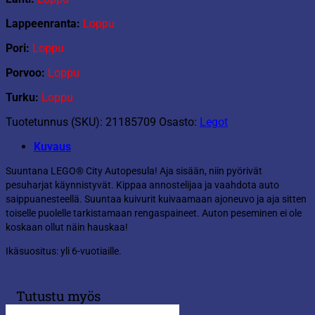
Lappeenranta:
Loppu
Pori:
Loppu
Porvoo:
Loppu
Turku:
Loppu
Tuotetunnus (SKU):
21185709
Osasto:
Legot
Kuvaus
Suuntana LEGO® City Autopesula! Aja sisään, niin pyörivät
pesuharjat käynnistyvät. Kippaa annostelijaa ja vaahdota auto
saippuanesteellä. Suuntaa kuivurit kuivaamaan ajoneuvo ja aja sitten
toiselle puolelle tarkistamaan rengaspaineet. Auton peseminen ei ole
koskaan ollut näin hauskaa!
Ikäsuositus: yli 6-vuotiaille.
Tutustu myös