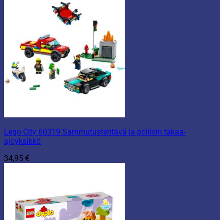
Lego City 60319 Sammutustehtävä ja poliisin takaa-
ajoyksikkö
34,95
€