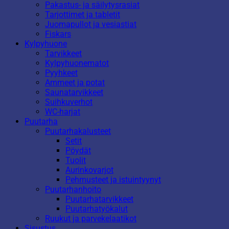
Pakastus- ja säilytysrasiat
Tarjottimet ja tabletit
Juomapullot ja vesiastiat
Fiskars
Kylpyhuone
Tarvikkeet
Kylpyhuonematot
Pyyhkeet
Ammeet ja potat
Saunatarvikkeet
Suihkuverhot
WC-harjat
Puutarha
Puutarhakalusteet
Setit
Pöydät
Tuolit
Aurinkovarjot
Pehmusteet ja istuintyynyt
Puutarhanhoito
Puutarhatarvikkeet
Puutarhatyökalut
Ruukut ja parvekelaatikot
Sisustus