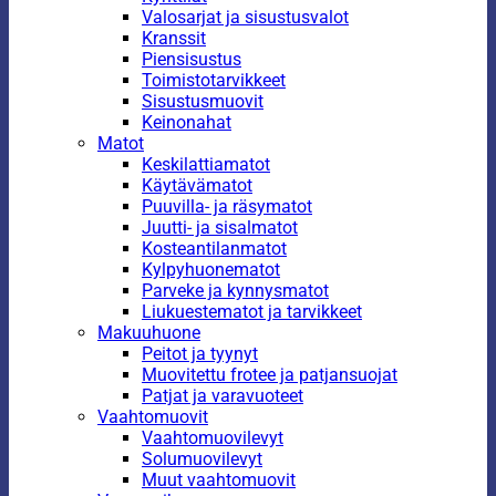
Valosarjat ja sisustusvalot
Kranssit
Piensisustus
Toimistotarvikkeet
Sisustusmuovit
Keinonahat
Matot
Keskilattiamatot
Käytävämatot
Puuvilla- ja räsymatot
Juutti- ja sisalmatot
Kosteantilanmatot
Kylpyhuonematot
Parveke ja kynnysmatot
Liukuestematot ja tarvikkeet
Makuuhuone
Peitot ja tyynyt
Muovitettu frotee ja patjansuojat
Patjat ja varavuoteet
Vaahtomuovit
Vaahtomuovilevyt
Solumuovilevyt
Muut vaahtomuovit