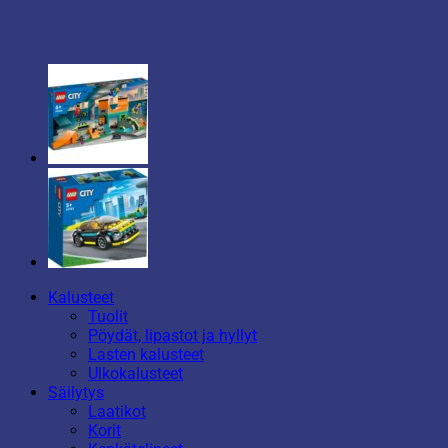
Kalusteet
Tuolit
Pöydät, lipastot ja hyllyt
Lasten kalusteet
Ulkokalusteet
Säilytys
Laatikot
Korit