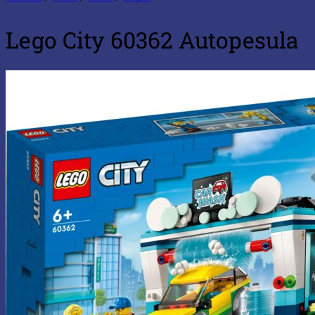
Lego City 60362 Autopesula