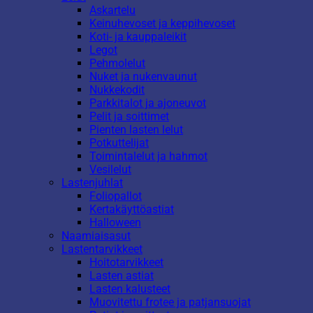
Askartelu
Keinuhevoset ja keppihevoset
Koti- ja kauppaleikit
Legot
Pehmolelut
Nuket ja nukenvaunut
Nukkekodit
Parkkitalot ja ajoneuvot
Pelit ja soittimet
Pienten lasten lelut
Potkuttelijat
Toimintalelut ja hahmot
Vesilelut
Lastenjuhlat
Foliopallot
Kertakäyttöastiat
Halloween
Naamiaisasut
Lastentarvikkeet
Hoitotarvikkeet
Lasten astiat
Lasten kalusteet
Muovitettu frotee ja patjansuojat