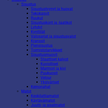
Sisustus
Sisustustyynyt ja huovat
Tekokasvit
Ruukut
Sisustuskorit ja -laatikot
Lyhdyt
Kynttilät
Valosarjat ja sisustusvalot
Kranssit
Piensisustus
Toimistotarvikkeet
Sisustusmuovit
Staattiset kalvot
Kuviolliset
Marmori ja kivi
Puukuosit
Velour
Yksiväriset
Keinonahat
Matot
Keskilattiamatot
Käytävämatot
Juutti- ja sisalmatot