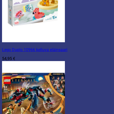
Lego Duplo 10966 kelluva eläinsaari
54,95
€