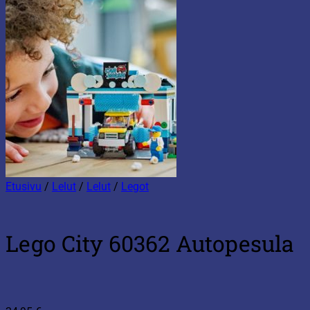
Etusivu
/
Lelut
/
Lelut
/
Legot
Lego City 60362 Autopesula