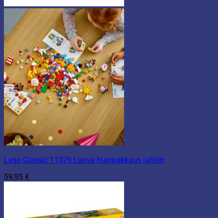
Lego Classic 11029 Luova hupipakkaus juhliin
59,95
€