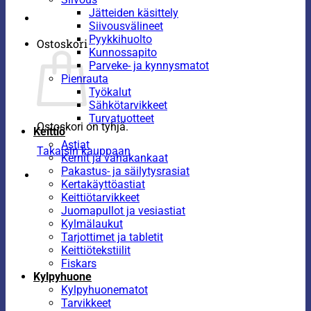
Jätteiden käsittely
Siivousvälineet
Pyykkihuolto
Ostoskori
Kunnossapito
Parveke- ja kynnysmatot
Pienrauta
Työkalut
Sähkötarvikkeet
Turvatuotteet
Ostoskori on tyhjä.
Keittiö
Astiat
Takaisin kauppaan
Kernit ja vahakankaat
Pakastus- ja säilytysrasiat
Kertakäyttöastiat
Keittiötarvikkeet
Juomapullot ja vesiastiat
Kylmälaukut
Tarjottimet ja tabletit
Keittiötekstiilit
Fiskars
Kylpyhuone
Kylpyhuonematot
Tarvikkeet