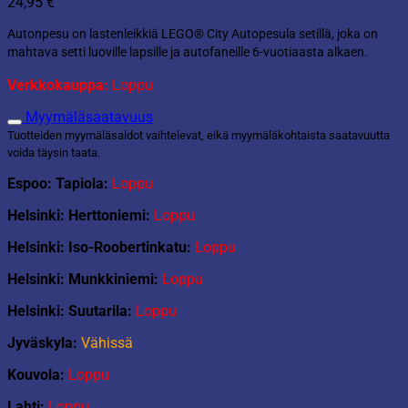
24,95
€
Autonpesu on lastenleikkiä LEGO® City Autopesula setillä, joka on
mahtava setti luoville lapsille ja autofaneille 6-vuotiaasta alkaen.
Verkkokauppa:
Loppu
Myymäläsaatavuus
Tuotteiden myymäläsaldot vaihtelevat, eikä myymäläkohtaista saatavuutta
voida täysin taata.
Espoo: Tapiola:
Loppu
Helsinki: Herttoniemi:
Loppu
Helsinki: Iso-Roobertinkatu:
Loppu
Helsinki: Munkkiniemi:
Loppu
Helsinki: Suutarila:
Loppu
Jyväskyla:
Vähissä
Kouvola:
Loppu
Lahti:
Loppu