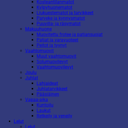
Kosteantilanmatot
Kylpyhuonematot
Liukuestematot ja tarvikkeet
Parveke ja kynnysmatot
Puuvilla- ja räsymatot
Makuuhuone
Muovitettu frotee ja patjansuojat
Patjat ja varavuoteet
Peitot ja tyynyt
Vaahtomuovit
Muut vaahtomuovit
Solumuovilevyt
Vaahtomuovilevyt
Joulu
Juhlat
Lahjaideat
Juhlatarvikkeet
Pääsiäinen
Vapaa-aika
Kuntoilu
Laukut
Retkeily ja veneily
Lelut
Lelut