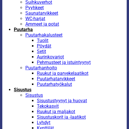
Suihkuverhot
Pyyhkeet
Saunatarvikkeet
WC-harjat
Ammeet ja potat
Puutarha
Puutarhakalusteet
Tuolit
Pöydät
Setit
Aurinkovarjot
Pehmusteet ja istuintyynyt
Puutarhanhoito
Ruukut ja parvekelaatikot
Puutarhatarvikkeet
Puutarhatyökalut
Sisustus
Sisustus
Sisustustyynyt ja huovat
Tekokasvit
Ruukut ja maljakot
Sisustuskorit ja -laatikot
Lyhdyt
Kynttilät