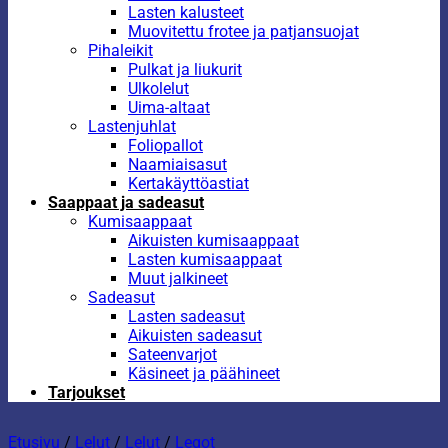
Lasten kalusteet
Muovitettu frotee ja patjansuojat
Pihaleikit
Pulkat ja liukurit
Ulkolelut
Uima-altaat
Lastenjuhlat
Foliopallot
Naamiaisasut
Kertakäyttöastiat
Saappaat ja sadeasut
Kumisaappaat
Aikuisten kumisaappaat
Lasten kumisaappaat
Muut jalkineet
Sadeasut
Lasten sadeasut
Aikuisten sadeasut
Sateenvarjot
Käsineet ja päähineet
Tarjoukset
Etusivu
/
Lelut
/
Lelut
/
Legot