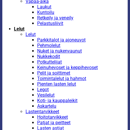
Vapaa-aika
Laukut
Kuntoilu
Retkeily ja veneily
Pelastusliivit
Lelut
Lelut
Parkkitalot ja ajoneuvot
Pehmolelut
Nuket ja nukenvaunut
Nukkekodit
Potkuttelijat
Keinuhevoset ja keppihevoset
Pelit ja soittimet
Toimintalelut ja hahmot
Pienten lasten lelut
Legot
Vesilelut
Koti- ja kauppaleikit
Askartelu
Lastentarvikkeet
Hoitotarvikkeet
Patjat ja peitteet
Lasten astiat