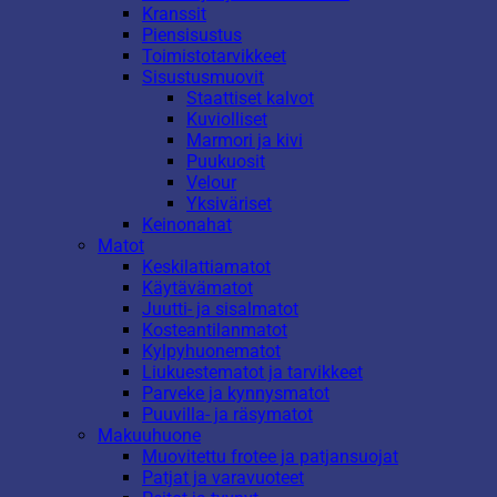
Kranssit
Piensisustus
Toimistotarvikkeet
Sisustusmuovit
Staattiset kalvot
Kuviolliset
Marmori ja kivi
Puukuosit
Velour
Yksiväriset
Keinonahat
Matot
Keskilattiamatot
Käytävämatot
Juutti- ja sisalmatot
Kosteantilanmatot
Kylpyhuonematot
Liukuestematot ja tarvikkeet
Parveke ja kynnysmatot
Puuvilla- ja räsymatot
Makuuhuone
Muovitettu frotee ja patjansuojat
Patjat ja varavuoteet