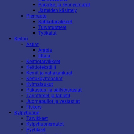
Parveke- ja kynnysmatot
Jätteiden käsittely
Pienrauta
Sähkötarvikkeet
Turvatuotteet
Työkalut
Keittiö
Astiat
Arabia
Iittala
Keittiötarvikkeet
Keittiötekstiilit
Kernit ja vahakankaat
Kertakäyttöastiat
Kylmälaukut
Pakastus- ja säilytysrasiat
Tarjottimet ja tabletit
Juomapullot ja vesiastiat
Fiskars
Kylpyhuone
Tarvikkeet
Kylpyhuonematot
Pyyhkeet