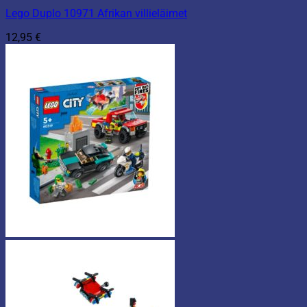
Lego Duplo 10971 Afrikan villieläimet
12,95
€