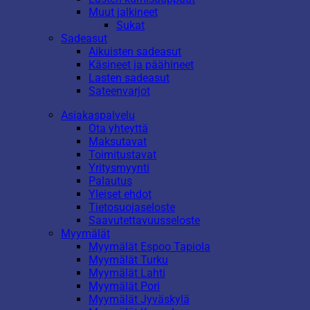
Muut jalkineet
Sukat
Sadeasut
Aikuisten sadeasut
Käsineet ja päähineet
Lasten sadeasut
Sateenvarjot
Asiakaspalvelu
Ota yhteyttä
Maksutavat
Toimitustavat
Yritysmyynti
Palautus
Yleiset ehdot
Tietosuojaseloste
Saavutettavuusseloste
Myymälät
Myymälät Espoo Tapiola
Myymälät Turku
Myymälät Lahti
Myymälät Pori
Myymälät Jyväskylä