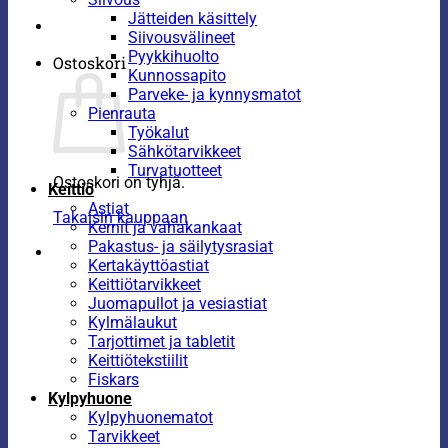
Jätteiden käsittely
Siivousvälineet
Pyykkihuolto
Ostoskori
Kunnossapito
Parveke- ja kynnysmatot
Pienrauta
Työkalut
Sähkötarvikkeet
Turvatuotteet
Ostoskori on tyhjä.
Keittiö
Astiat
Takaisin kauppaan
Kernit ja vahakankaat
Pakastus- ja säilytysrasiat
Kertakäyttöastiat
Keittiötarvikkeet
Juomapullot ja vesiastiat
Kylmälaukut
Tarjottimet ja tabletit
Keittiötekstiilit
Fiskars
Kylpyhuone
Kylpyhuonematot
Tarvikkeet