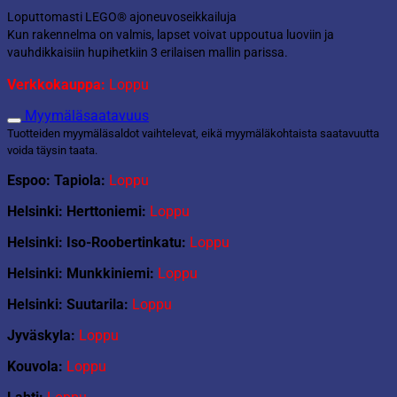
Loputtomasti LEGO® ajoneuvoseikkailuja
Kun rakennelma on valmis, lapset voivat uppoutua luoviin ja
vauhdikkaisiin hupihetkiin 3 erilaisen mallin parissa.
Verkkokauppa:
Loppu
Myymäläsaatavuus
Tuotteiden myymäläsaldot vaihtelevat, eikä myymäläkohtaista saatavuutta
voida täysin taata.
Espoo: Tapiola:
Loppu
Helsinki: Herttoniemi:
Loppu
Helsinki: Iso-Roobertinkatu:
Loppu
Helsinki: Munkkiniemi:
Loppu
Helsinki: Suutarila:
Loppu
Jyväskyla:
Loppu
Kouvola:
Loppu