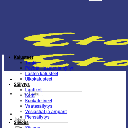
Kalusteet
Tuolit
Pöydät, lipastot ja hyllyt
Lasten kalusteet
Ulkokalusteet
Säilytys
Laatikot
Etsi:
Korit
Kenkätelineet
Vaatesäilytys
Vesiastiat ja ämpärit
Piensäilytys
Etsi:
Siivous
Siivous