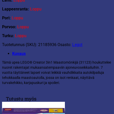
Lahti:
Loppu
Lappeenranta:
Loppu
Pori:
Loppu
Porvoo:
Loppu
Turku:
Loppu
Tuotetunnus (SKU):
21185936
Osasto:
Legot
Kuvaus
Tämä upea LEGO® Creator 3in1 Maastomönkijä (31123) houkuttelee
nuoret rakentajat mukaansatempaaviin ajoneuvoseikkailuihin. 7
vuotta täyttäneet lapset voivat leikkiä vauhdikkaita autokilpailuja
tehokkaalla maastoautolla, jossa on isot renkaat, näyttävä
turvakehikko, karjapuskuri ja spoileri.
Tutustu myös