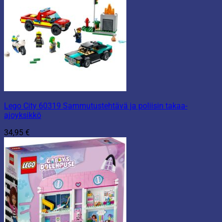
Lego City 60319 Sammutustehtävä ja poliisin takaa-
ajoyksikkö
34,95
€