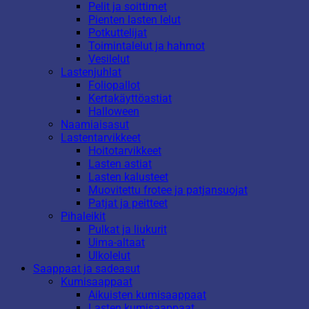
Pelit ja soittimet
Pienten lasten lelut
Potkuttelijat
Toimintalelut ja hahmot
Vesilelut
Lastenjuhlat
Foliopallot
Kertakäyttöastiat
Halloween
Naamiaisasut
Lastentarvikkeet
Hoitotarvikkeet
Lasten astiat
Lasten kalusteet
Muovitettu frotee ja patjansuojat
Patjat ja peitteet
Pihaleikit
Pulkat ja liukurit
Uima-altaat
Ulkolelut
Saappaat ja sadeasut
Kumisaappaat
Aikuisten kumisaappaat
Lasten kumisaappaat