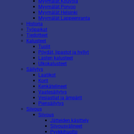
Myymälät Kouvola
Myymälät Porvoo
Myymälät Helsinki
Myymälät Lappeenranta
Historia
Työpaikat
Tiedotteet
Kalusteet
Tuolit
Pöydät, lipastot ja hyllyt
Lasten kalusteet
Ulkokalusteet
Säilytys
Laatikot
Korit
Kenkätelineet
Vaatesäilytys
Vesiastiat ja ämpärit
Piensäilytys
Siivous
Siivous
Jätteiden käsittely
Siivousvälineet
Pyykkihuolto