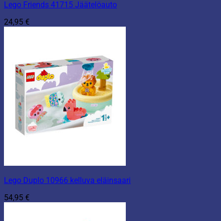
Lego Friends 41715 Jäätelöauto
24,95
€
Lego Duplo 10966 kelluva eläinsaari
54,95
€