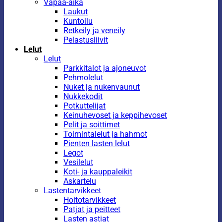
Vapaa-aika
Laukut
Kuntoilu
Retkeily ja veneily
Pelastusliivit
Lelut
Lelut
Parkkitalot ja ajoneuvot
Pehmolelut
Nuket ja nukenvaunut
Nukkekodit
Potkuttelijat
Keinuhevoset ja keppihevoset
Pelit ja soittimet
Toimintalelut ja hahmot
Pienten lasten lelut
Legot
Vesilelut
Koti- ja kauppaleikit
Askartelu
Lastentarvikkeet
Hoitotarvikkeet
Patjat ja peitteet
Lasten astiat