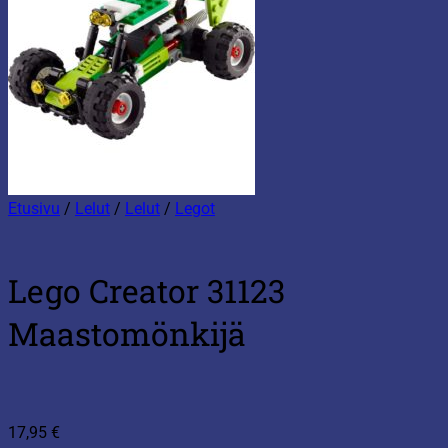
Etusivu
/
Lelut
/
Lelut
/
Legot
Lego Creator 31123
Maastomönkijä
17,95
€