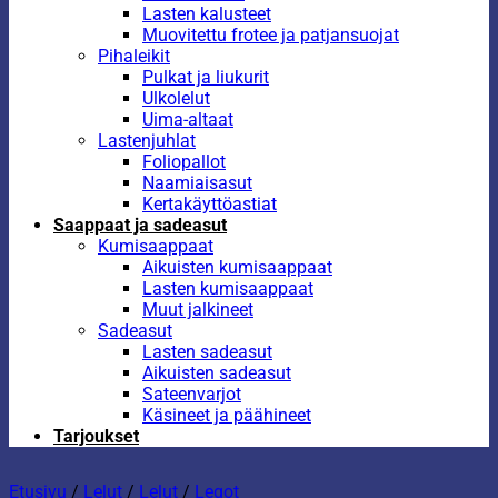
Lasten kalusteet
Muovitettu frotee ja patjansuojat
Pihaleikit
Pulkat ja liukurit
Ulkolelut
Uima-altaat
Lastenjuhlat
Foliopallot
Naamiaisasut
Kertakäyttöastiat
Saappaat ja sadeasut
Kumisaappaat
Aikuisten kumisaappaat
Lasten kumisaappaat
Muut jalkineet
Sadeasut
Lasten sadeasut
Aikuisten sadeasut
Sateenvarjot
Käsineet ja päähineet
Tarjoukset
Etusivu
/
Lelut
/
Lelut
/
Legot