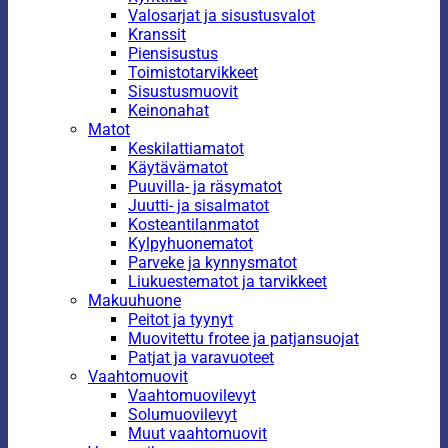
Valosarjat ja sisustusvalot
Kranssit
Piensisustus
Toimistotarvikkeet
Sisustusmuovit
Keinonahat
Matot
Keskilattiamatot
Käytävämatot
Puuvilla- ja räsymatot
Juutti- ja sisalmatot
Kosteantilanmatot
Kylpyhuonematot
Parveke ja kynnysmatot
Liukuestematot ja tarvikkeet
Makuuhuone
Peitot ja tyynyt
Muovitettu frotee ja patjansuojat
Patjat ja varavuoteet
Vaahtomuovit
Vaahtomuovilevyt
Solumuovilevyt
Muut vaahtomuovit