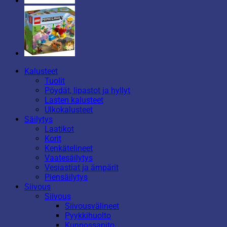
Kalusteet
Tuolit
Pöydät, lipastot ja hyllyt
Lasten kalusteet
Ulkokalusteet
Säilytys
Laatikot
Korit
Kenkätelineet
Vaatesäilytys
Vesiastiat ja ämpärit
Piensäilytys
Siivous
Siivous
Siivousvälineet
Pyykkihuolto
Kunnossapito