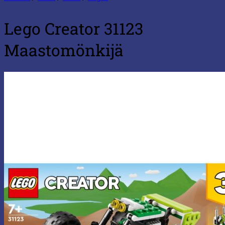
Lego Creator 31123
Maastomönkijä