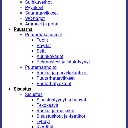
Suihkuverhot
Pyyhkeet
Saunatarvikkeet
WC-harjat
Ammeet ja potat
Puutarha
Puutarhakalusteet
Tuolit
Pöydät
Setit
Aurinkovarjot
Pehmusteet ja istuintyynyt
Puutarhanhoito
Ruukut ja parvekelaatikot
Puutarhatarvikkeet
Puutarhatyökalut
Sisustus
Sisustus
Sisustustyynyt ja huovat
Tekokasvit
Ruukut ja maljakot
Sisustuskorit ja -laatikot
Lyhdyt
Kynttilät