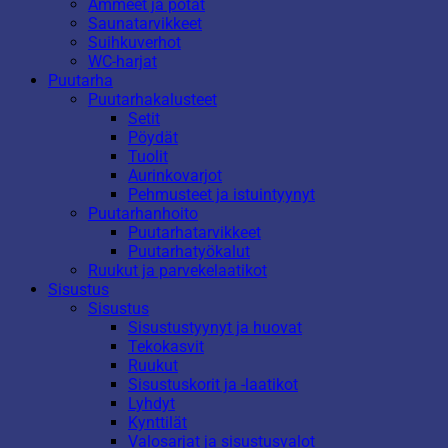
Ammeet ja potat
Saunatarvikkeet
Suihkuverhot
WC-harjat
Puutarha
Puutarhakalusteet
Setit
Pöydät
Tuolit
Aurinkovarjot
Pehmusteet ja istuintyynyt
Puutarhanhoito
Puutarhatarvikkeet
Puutarhatyökalut
Ruukut ja parvekelaatikot
Sisustus
Sisustus
Sisustustyynyt ja huovat
Tekokasvit
Ruukut
Sisustuskorit ja -laatikot
Lyhdyt
Kynttilät
Valosarjat ja sisustusvalot