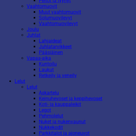
Peitot ja tyynyt
Vaahtomuovit
Muut vaahtomuovit
Solumuovilevyt
Vaahtomuovilevyt
Joulu
Juhlat
Lahjaideat
Juhlatarvikkeet
Pääsiäinen
Vapaa-aika
Kuntoilu
Laukut
Retkeily ja veneily
Lelut
Lelut
Askartelu
Keinuhevoset ja keppihevoset
Koti- ja kauppaleikit
Legot
Pehmolelut
Nuket ja nukenvaunut
Nukkekodit
Parkkitalot ja ajoneuvot