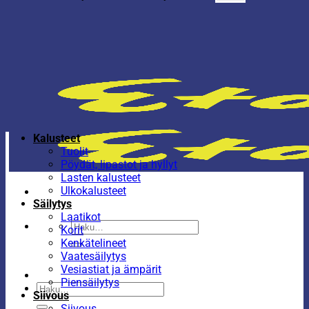
Kalusteet
Tuolit
Pöydät, lipastot ja hyllyt
Lasten kalusteet
Ulkokalusteet
Säilytys
Laatikot
Etsi:
Korit
Kenkätelineet
Vaatesäilytys
Vesiastiat ja ämpärit
Piensäilytys
Etsi:
Siivous
Siivous