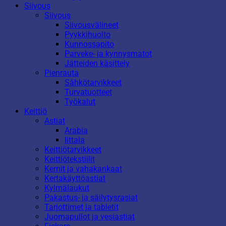
Siivous
Siivous
Siivousvälineet
Pyykkihuolto
Kunnossapito
Parveke- ja kynnysmatot
Jätteiden käsittely
Pienrauta
Sähkötarvikkeet
Turvatuotteet
Työkalut
Keittiö
Astiat
Arabia
Iittala
Keittiötarvikkeet
Keittiötekstiilit
Kernit ja vahakankaat
Kertakäyttöastiat
Kylmälaukut
Pakastus- ja säilytysrasiat
Tarjottimet ja tabletit
Juomapullot ja vesiastiat