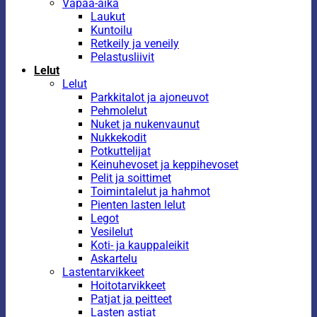
Vapaa-aika
Laukut
Kuntoilu
Retkeily ja veneily
Pelastusliivit
Lelut
Lelut
Parkkitalot ja ajoneuvot
Pehmolelut
Nuket ja nukenvaunut
Nukkekodit
Potkuttelijat
Keinuhevoset ja keppihevoset
Pelit ja soittimet
Toimintalelut ja hahmot
Pienten lasten lelut
Legot
Vesilelut
Koti- ja kauppaleikit
Askartelu
Lastentarvikkeet
Hoitotarvikkeet
Patjat ja peitteet
Lasten astiat