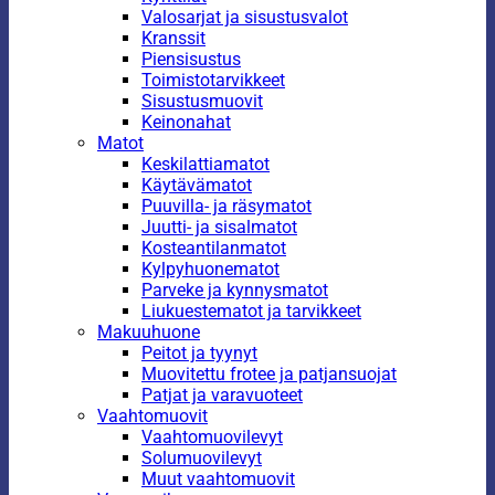
Valosarjat ja sisustusvalot
Kranssit
Piensisustus
Toimistotarvikkeet
Sisustusmuovit
Keinonahat
Matot
Keskilattiamatot
Käytävämatot
Puuvilla- ja räsymatot
Juutti- ja sisalmatot
Kosteantilanmatot
Kylpyhuonematot
Parveke ja kynnysmatot
Liukuestematot ja tarvikkeet
Makuuhuone
Peitot ja tyynyt
Muovitettu frotee ja patjansuojat
Patjat ja varavuoteet
Vaahtomuovit
Vaahtomuovilevyt
Solumuovilevyt
Muut vaahtomuovit