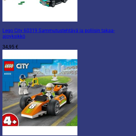
Lego City 60319 Sammutustehtävä ja poliisin takaa-
ajoyksikkö
34,95
€