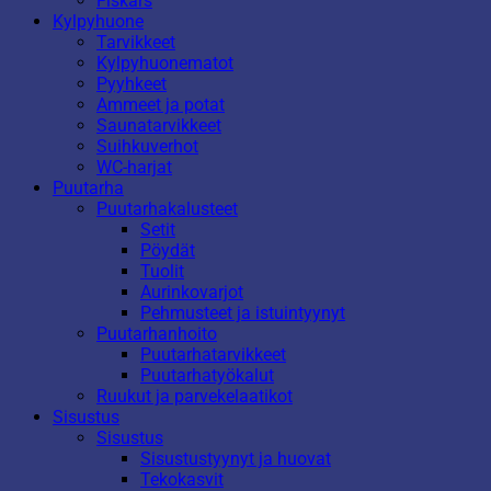
Fiskars
Kylpyhuone
Tarvikkeet
Kylpyhuonematot
Pyyhkeet
Ammeet ja potat
Saunatarvikkeet
Suihkuverhot
WC-harjat
Puutarha
Puutarhakalusteet
Setit
Pöydät
Tuolit
Aurinkovarjot
Pehmusteet ja istuintyynyt
Puutarhanhoito
Puutarhatarvikkeet
Puutarhatyökalut
Ruukut ja parvekelaatikot
Sisustus
Sisustus
Sisustustyynyt ja huovat
Tekokasvit