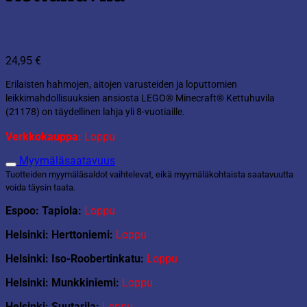
24,95
€
Erilaisten hahmojen, aitojen varusteiden ja loputtomien
leikkimahdollisuuksien ansiosta LEGO® Minecraft® Kettuhuvila
(21178) on täydellinen lahja yli 8-vuotiaille.
Verkkokauppa:
Loppu
Myymäläsaatavuus
Tuotteiden myymäläsaldot vaihtelevat, eikä myymäläkohtaista saatavuutta
voida täysin taata.
Espoo: Tapiola:
Loppu
Helsinki: Herttoniemi:
Loppu
Helsinki: Iso-Roobertinkatu:
Loppu
Helsinki: Munkkiniemi:
Loppu
Helsinki: Suutarila:
Loppu