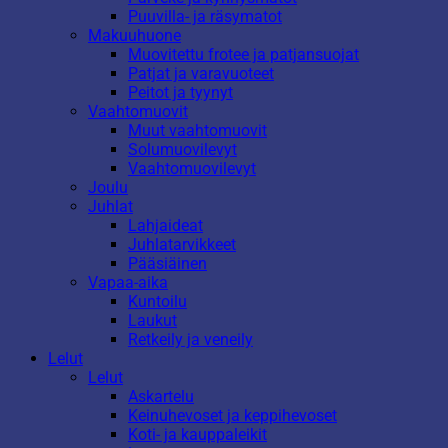
Puuvilla- ja räsymatot
Makuuhuone
Muovitettu frotee ja patjansuojat
Patjat ja varavuoteet
Peitot ja tyynyt
Vaahtomuovit
Muut vaahtomuovit
Solumuovilevyt
Vaahtomuovilevyt
Joulu
Juhlat
Lahjaideat
Juhlatarvikkeet
Pääsiäinen
Vapaa-aika
Kuntoilu
Laukut
Retkeily ja veneily
Lelut
Lelut
Askartelu
Keinuhevoset ja keppihevoset
Koti- ja kauppaleikit