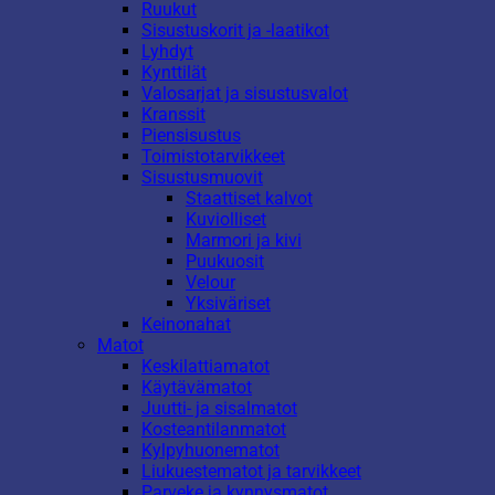
Ruukut
Sisustuskorit ja -laatikot
Lyhdyt
Kynttilät
Valosarjat ja sisustusvalot
Kranssit
Piensisustus
Toimistotarvikkeet
Sisustusmuovit
Staattiset kalvot
Kuviolliset
Marmori ja kivi
Puukuosit
Velour
Yksiväriset
Keinonahat
Matot
Keskilattiamatot
Käytävämatot
Juutti- ja sisalmatot
Kosteantilanmatot
Kylpyhuonematot
Liukuestematot ja tarvikkeet
Parveke ja kynnysmatot