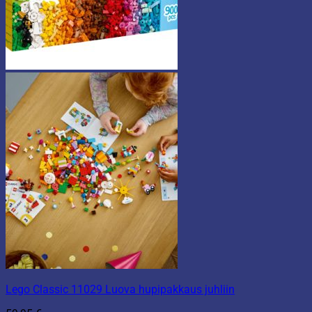
Lego Classic 11029 Luova hupipakkaus juhliin