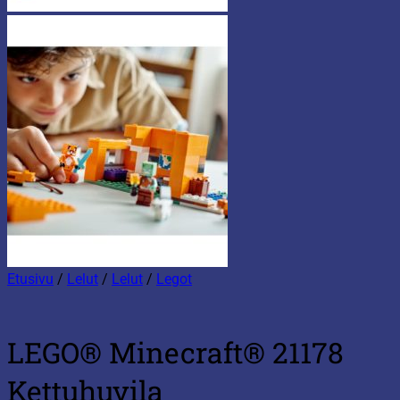
Etusivu
/
Lelut
/
Lelut
/
Legot
LEGO® Minecraft® 21178
Kettuhuvila