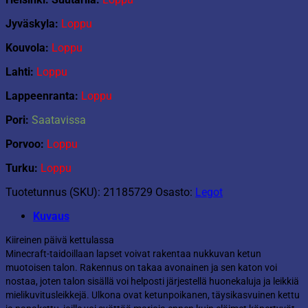
Jyväskyla:
Loppu
Kouvola:
Loppu
Lahti:
Loppu
Lappeenranta:
Loppu
Pori:
Saatavissa
Porvoo:
Loppu
Turku:
Loppu
Tuotetunnus (SKU):
21185729
Osasto:
Legot
Kuvaus
Kiireinen päivä kettulassa
Minecraft-taidoillaan lapset voivat rakentaa nukkuvan ketun
muotoisen talon. Rakennus on takaa avonainen ja sen katon voi
nostaa, joten talon sisällä voi helposti järjestellä huonekaluja ja leikkiä
mielikuvitusleikkejä. Ulkona ovat ketunpoikanen, täysikasvuinen kettu