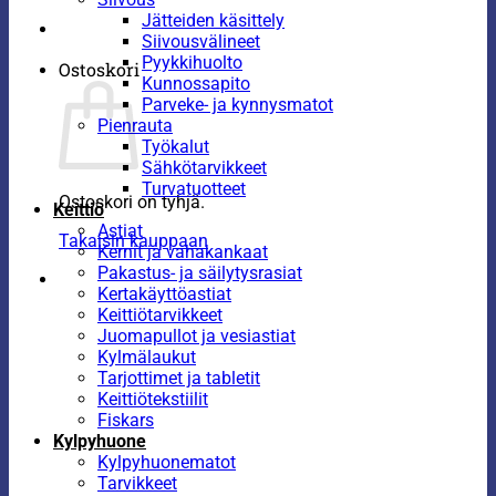
Jätteiden käsittely
Siivousvälineet
Pyykkihuolto
Ostoskori
Kunnossapito
Parveke- ja kynnysmatot
Pienrauta
Työkalut
Sähkötarvikkeet
Turvatuotteet
Ostoskori on tyhjä.
Keittiö
Astiat
Takaisin kauppaan
Kernit ja vahakankaat
Pakastus- ja säilytysrasiat
Kertakäyttöastiat
Keittiötarvikkeet
Juomapullot ja vesiastiat
Kylmälaukut
Tarjottimet ja tabletit
Keittiötekstiilit
Fiskars
Kylpyhuone
Kylpyhuonematot
Tarvikkeet