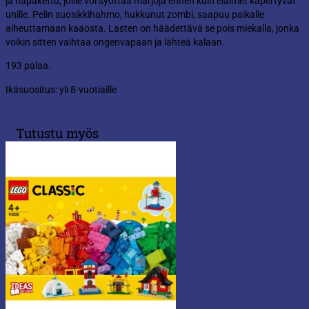
ja napakettu, joille voi syöttää marjoja ennen kuin eläimet käpertyvät
unille. Pelin suosikkihahmo, hukkunut zombi, saapuu paikalle
aiheuttamaan kaaosta. Lasten on häädettävä se pois miekalla, jonka
voikin sitten vaihtaa ongenvapaan ja lähteä kalaan.
193 palaa.
Ikäsuositus: yli 8-vuotiaille
Tutustu myös