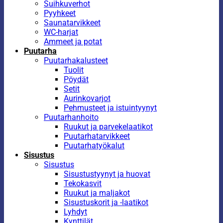
Suihkuverhot
Pyyhkeet
Saunatarvikkeet
WC-harjat
Ammeet ja potat
Puutarha
Puutarhakalusteet
Tuolit
Pöydät
Setit
Aurinkovarjot
Pehmusteet ja istuintyynyt
Puutarhanhoito
Ruukut ja parvekelaatikot
Puutarhatarvikkeet
Puutarhatyökalut
Sisustus
Sisustus
Sisustustyynyt ja huovat
Tekokasvit
Ruukut ja maljakot
Sisustuskorit ja -laatikot
Lyhdyt
Kynttilät