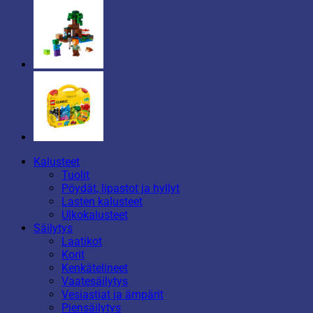
Kalusteet
Tuolit
Pöydät, lipastot ja hyllyt
Lasten kalusteet
Ulkokalusteet
Säilytys
Laatikot
Korit
Kenkätelineet
Vaatesäilytys
Vesiastiat ja ämpärit
Piensäilytys