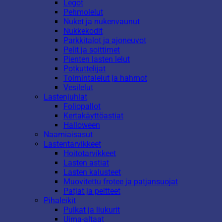
Legot
Pehmolelut
Nuket ja nukenvaunut
Nukkekodit
Parkkitalot ja ajoneuvot
Pelit ja soittimet
Pienten lasten lelut
Potkuttelijat
Toimintalelut ja hahmot
Vesilelut
Lastenjuhlat
Foliopallot
Kertakäyttöastiat
Halloween
Naamiaisasut
Lastentarvikkeet
Hoitotarvikkeet
Lasten astiat
Lasten kalusteet
Muovitettu frotee ja patjansuojat
Patjat ja peitteet
Pihaleikit
Pulkat ja liukurit
Uima-altaat