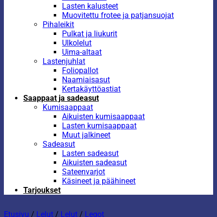
Lasten kalusteet
Muovitettu frotee ja patjansuojat
Pihaleikit
Pulkat ja liukurit
Ulkolelut
Uima-altaat
Lastenjuhlat
Foliopallot
Naamiaisasut
Kertakäyttöastiat
Saappaat ja sadeasut
Kumisaappaat
Aikuisten kumisaappaat
Lasten kumisaappaat
Muut jalkineet
Sadeasut
Lasten sadeasut
Aikuisten sadeasut
Sateenvarjot
Käsineet ja päähineet
Tarjoukset
Etusivu
/
Lelut
/
Lelut
/
Legot