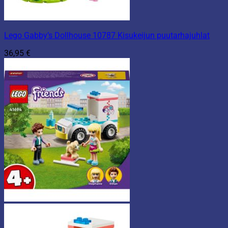
Lego Gabby’s Dollhouse 10787 Kisukeijun puutarhajuhlat
36,95
€