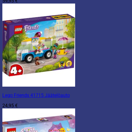
59,95
€
Lego Friends 41715 Jäätelöauto
24,95
€