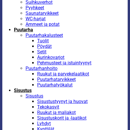
Suihkuverhot
Pyyhkeet
Saunatarvikkeet
WC-harjat
Ammeet ja potat
Puutarha
Puutarhakalusteet
Tuolit
Pöydät
Setit
Aurinkovarjot
Pehmusteet ja istuintyynyt
Puutarhanhoito
Ruukut ja parvekelaatikot
Puutarhatarvikkeet
Puutarhatyökalut
Sisustus
Sisustus
Sisustustyynyt ja huovat
Tekokasvit
Ruukut ja maljakot
Sisustuskorit ja -laatikot
Lyhdyt
Kynttilät