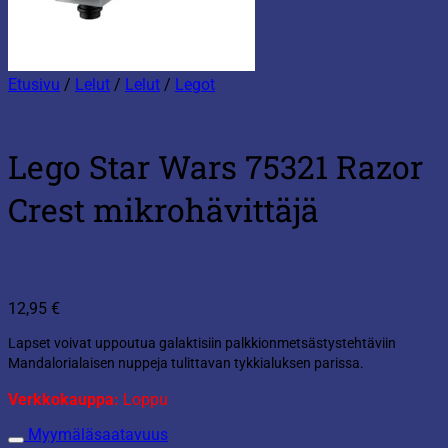
Etusivu
/
Lelut
/
Lelut
/
Legot
Lego Star Wars 75321 Razor
Crest mikrohävittäjä
12,95
€
Lapset voivat uppoutua galaktisiin palkkionmetsästystehtäviin
Mandalorialaisen nuppeja tulittavan tykkialuksen parissa.
Verkkokauppa:
Loppu
Myymäläsaatavuus