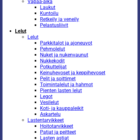
Vapaa-aika
Laukut
Kuntoilu
Retkeily ja veneily
Pelastusliivit
Lelut
Lelut
Parkkitalot ja ajoneuvot
Pehmolelut
Nuket ja nukenvaunut
Nukkekodit
Potkuttelijat
Keinuhevoset ja keppihevoset
Pelit ja soittimet
Toimintalelut ja hahmot
Pienten lasten lelut
Legot
Vesilelut
Koti- ja kauppaleikit
Askartelu
Lastentarvikkeet
Hoitotarvikkeet
Patjat ja peitteet
Lasten astiat