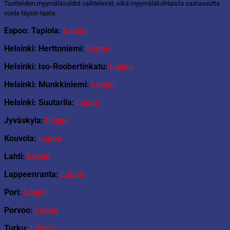
Tuotteiden myymäläsaldot vaihtelevat, eikä myymäläkohtaista saatavuutta
voida täysin taata.
Espoo: Tapiola:
Loppu
Helsinki: Herttoniemi:
Loppu
Helsinki: Iso-Roobertinkatu:
Loppu
Helsinki: Munkkiniemi:
Loppu
Helsinki: Suutarila:
Loppu
Jyväskyla:
Loppu
Kouvola:
Loppu
Lahti:
Loppu
Lappeenranta:
Loppu
Pori:
Loppu
Porvoo:
Loppu
Turku:
Loppu