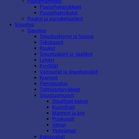
Puutarhanhoito
Puutarhatarvikkeet
Puutarhatyökalut
Ruukut ja parvekelaatikot
Sisustus
Sisustus
Sisustustyynyt ja huovat
Tekokasvit
Ruukut
Sisustuskorit ja -laatikot
Lyhdyt
Kynttilät
Valosarjat ja sisustusvalot
Kranssit
Piensisustus
Toimistotarvikkeet
Sisustusmuovit
Staattiset kalvot
Kuviolliset
Marmori ja kivi
Puukuosit
Velour
Yksiväriset
Keinonahat