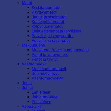
Matot
Keskilattiamatot
Käytävämatot
Juutti- ja sisalmatot
Kosteantilanmatot
Kylpyhuonematot
Liukuestematot ja tarvikkeet
Parveke ja kynnysmatot
Puuvilla- ja räsymatot
Makuuhuone
Muovitettu frotee ja patjansuojat
Patjat ja varavuoteet
Peitot ja tyynyt
Vaahtomuovit
Muut vaahtomuovit
Solumuovilevyt
Vaahtomuovilevyt
Joulu
Juhlat
Lahjaideat
Juhlatarvikkeet
Pääsiäinen
Vapaa-aika