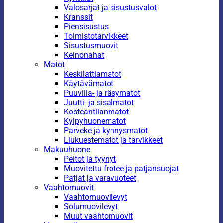
Valosarjat ja sisustusvalot
Kranssit
Piensisustus
Toimistotarvikkeet
Sisustusmuovit
Keinonahat
Matot
Keskilattiamatot
Käytävämatot
Puuvilla- ja räsymatot
Juutti- ja sisalmatot
Kosteantilanmatot
Kylpyhuonematot
Parveke ja kynnysmatot
Liukuestematot ja tarvikkeet
Makuuhuone
Peitot ja tyynyt
Muovitettu frotee ja patjansuojat
Patjat ja varavuoteet
Vaahtomuovit
Vaahtomuovilevyt
Solumuovilevyt
Muut vaahtomuovit