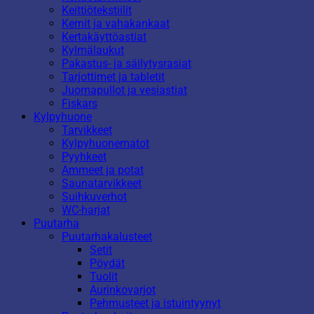
Keittiötekstiilit
Kernit ja vahakankaat
Kertakäyttöastiat
Kylmälaukut
Pakastus- ja säilytysrasiat
Tarjottimet ja tabletit
Juomapullot ja vesiastiat
Fiskars
Kylpyhuone
Tarvikkeet
Kylpyhuonematot
Pyyhkeet
Ammeet ja potat
Saunatarvikkeet
Suihkuverhot
WC-harjat
Puutarha
Puutarhakalusteet
Setit
Pöydät
Tuolit
Aurinkovarjot
Pehmusteet ja istuintyynyt