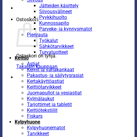
Jätteiden käsittely
Siivousvälineet
Pyykkihuolto
Ostoskori
Kunnossapito
Parveke- ja kynnysmatot
Pienrauta
Työkalut
Sähkötarvikkeet
Turvatuotteet
Ostoskori on tyhjä.
Keittiö
Astiat
Takaisin kauppaan
Kernit ja vahakankaat
Pakastus- ja säilytysrasiat
Kertakäyttöastiat
Keittiötarvikkeet
Juomapullot ja vesiastiat
Kylmälaukut
Tarjottimet ja tabletit
Keittiötekstiilit
Fiskars
Kylpyhuone
Kylpyhuonematot
Tarvikkeet