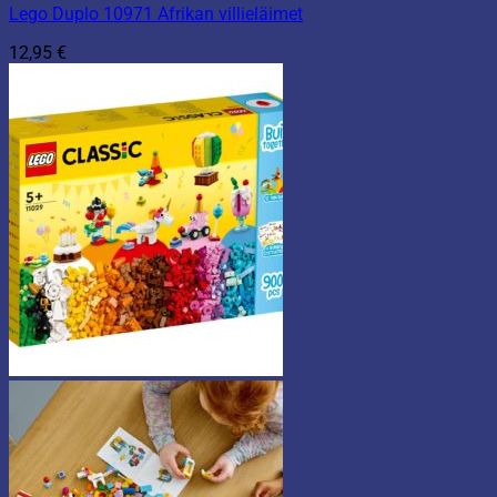
Lego Duplo 10971 Afrikan villieläimet
12,95
€