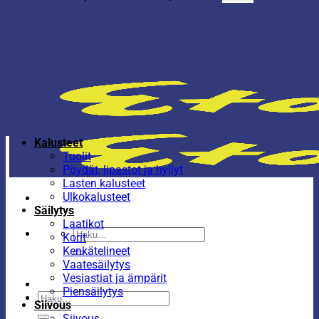
Kalusteet
Tuolit
Pöydät, lipastot ja hyllyt
Lasten kalusteet
Ulkokalusteet
Säilytys
Laatikot
Etsi:
Korit
Kenkätelineet
Vaatesäilytys
Vesiastiat ja ämpärit
Piensäilytys
Etsi:
Siivous
Siivous