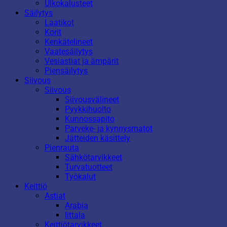
Ulkokalusteet
Säilytys
Laatikot
Korit
Kenkätelineet
Vaatesäilytys
Vesiastiat ja ämpärit
Piensäilytys
Siivous
Siivous
Siivousvälineet
Pyykkihuolto
Kunnossapito
Parveke- ja kynnysmatot
Jätteiden käsittely
Pienrauta
Sähkötarvikkeet
Turvatuotteet
Työkalut
Keittiö
Astiat
Arabia
Iittala
Keittiötarvikkeet