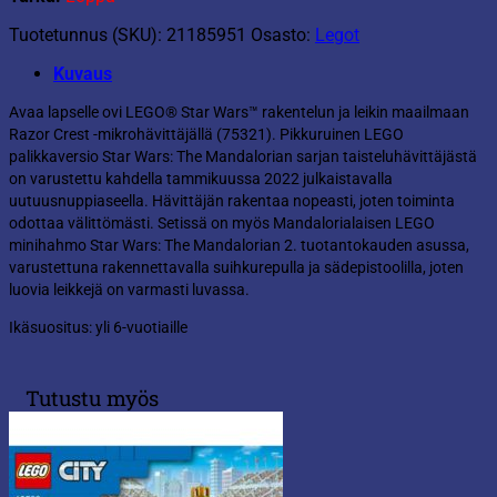
Tuotetunnus (SKU):
21185951
Osasto:
Legot
Kuvaus
Avaa lapselle ovi LEGO® Star Wars™ rakentelun ja leikin maailmaan
Razor Crest -mikrohävittäjällä (75321). Pikkuruinen LEGO
palikkaversio Star Wars: The Mandalorian sarjan taisteluhävittäjästä
on varustettu kahdella tammikuussa 2022 julkaistavalla
uutuusnuppiaseella. Hävittäjän rakentaa nopeasti, joten toiminta
odottaa välittömästi. Setissä on myös Mandalorialaisen LEGO
minihahmo Star Wars: The Mandalorian 2. tuotantokauden asussa,
varustettuna rakennettavalla suihkurepulla ja sädepistoolilla, joten
luovia leikkejä on varmasti luvassa.
Ikäsuositus: yli 6-vuotiaille
Tutustu myös