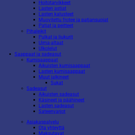
Hoitotarvikkeet
Lasten astiat
Lasten kalusteet
Muovitettu frotee ja patjansuojat
Patjat ja peitteet
Pihaleikit
Pulkat ja liukurit
Uima-altaat
Ulkolelut
Saappaat ja sadeasut
Kumisaappaat
Aikuisten kumisaappaat
Lasten kumisaappaat
Muut jalkineet
Sukat
Sadeasut
Aikuisten sadeasut
Käsineet ja päähineet
Lasten sadeasut
Sateenvarjot
Asiakaspalvelu
Ota yhteyttä
Maksutavat