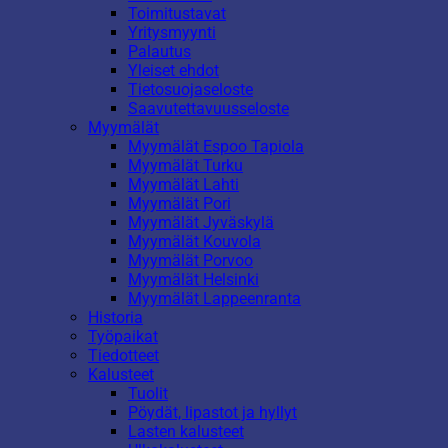
Toimitustavat
Yritysmyynti
Palautus
Yleiset ehdot
Tietosuojaseloste
Saavutettavuusseloste
Myymälät
Myymälät Espoo Tapiola
Myymälät Turku
Myymälät Lahti
Myymälät Pori
Myymälät Jyväskylä
Myymälät Kouvola
Myymälät Porvoo
Myymälät Helsinki
Myymälät Lappeenranta
Historia
Työpaikat
Tiedotteet
Kalusteet
Tuolit
Pöydät, lipastot ja hyllyt
Lasten kalusteet