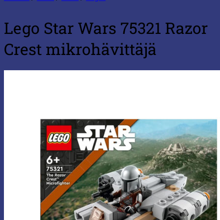
Lego Star Wars 75321 Razor
Crest mikrohävittäjä