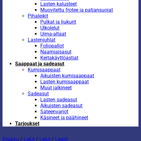
Lasten kalusteet
Muovitettu frotee ja patjansuojat
Pihaleikit
Pulkat ja liukurit
Ulkolelut
Uima-altaat
Lastenjuhlat
Foliopallot
Naamiaisasut
Kertakäyttöastiat
Saappaat ja sadeasut
Kumisaappaat
Aikuisten kumisaappaat
Lasten kumisaappaat
Muut jalkineet
Sadeasut
Lasten sadeasut
Aikuisten sadeasut
Sateenvarjot
Käsineet ja päähineet
Tarjoukset
Etusivu
/
Lelut
/
Lelut
/
Legot