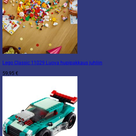
Lego Classic 11029 Luova hupipakkaus juhliin
59,95
€