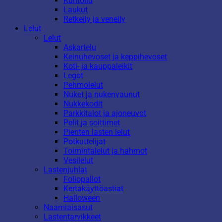
Kuntoilu
Laukut
Retkeily ja veneily
Lelut
Lelut
Askartelu
Keinuhevoset ja keppihevoset
Koti- ja kauppaleikit
Legot
Pehmolelut
Nuket ja nukenvaunut
Nukkekodit
Parkkitalot ja ajoneuvot
Pelit ja soittimet
Pienten lasten lelut
Potkuttelijat
Toimintalelut ja hahmot
Vesilelut
Lastenjuhlat
Foliopallot
Kertakäyttöastiat
Halloween
Naamiaisasut
Lastentarvikkeet