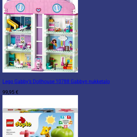
Lego Gabby’s Dollhouse 10788 Gabbyn nukketalo
99,95
€