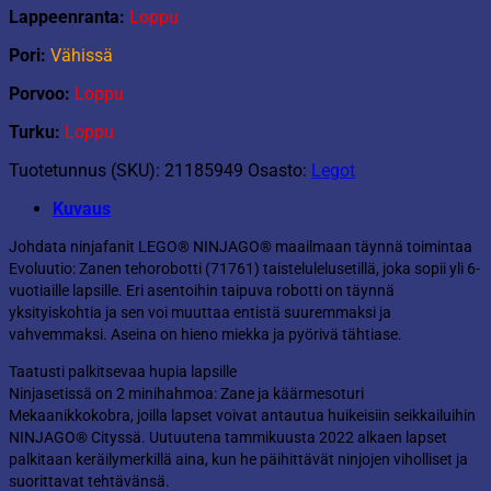
Lappeenranta:
Loppu
Pori:
Vähissä
Porvoo:
Loppu
Turku:
Loppu
Tuotetunnus (SKU):
21185949
Osasto:
Legot
Kuvaus
Johdata ninjafanit LEGO® NINJAGO® maailmaan täynnä toimintaa
Evoluutio: Zanen tehorobotti (71761) taistelulelusetillä, joka sopii yli 6-
vuotiaille lapsille. Eri asentoihin taipuva robotti on täynnä
yksityiskohtia ja sen voi muuttaa entistä suuremmaksi ja
vahvemmaksi. Aseina on hieno miekka ja pyörivä tähtiase.
Taatusti palkitsevaa hupia lapsille
Ninjasetissä on 2 minihahmoa: Zane ja käärmesoturi
Mekaanikkokobra, joilla lapset voivat antautua huikeisiin seikkailuihin
NINJAGO® Cityssä. Uutuutena tammikuusta 2022 alkaen lapset
palkitaan keräilymerkillä aina, kun he päihittävät ninjojen viholliset ja
suorittavat tehtävänsä.