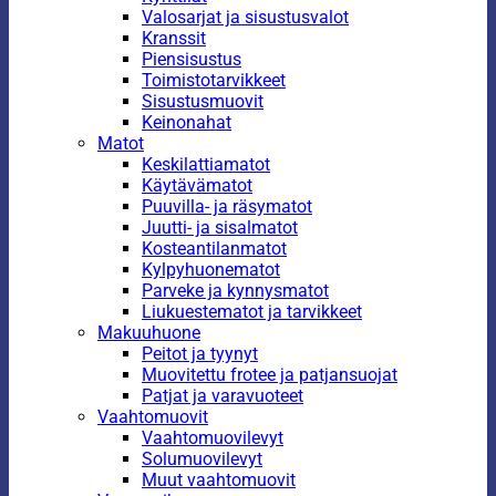
Valosarjat ja sisustusvalot
Kranssit
Piensisustus
Toimistotarvikkeet
Sisustusmuovit
Keinonahat
Matot
Keskilattiamatot
Käytävämatot
Puuvilla- ja räsymatot
Juutti- ja sisalmatot
Kosteantilanmatot
Kylpyhuonematot
Parveke ja kynnysmatot
Liukuestematot ja tarvikkeet
Makuuhuone
Peitot ja tyynyt
Muovitettu frotee ja patjansuojat
Patjat ja varavuoteet
Vaahtomuovit
Vaahtomuovilevyt
Solumuovilevyt
Muut vaahtomuovit