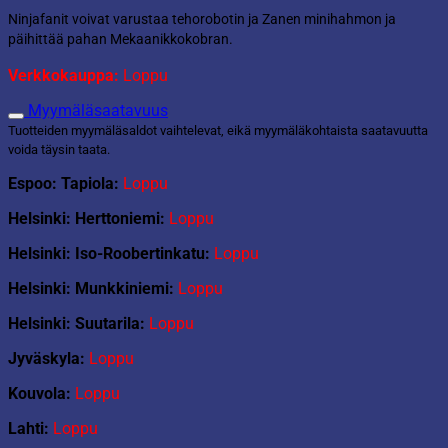
Ninjafanit voivat varustaa tehorobotin ja Zanen minihahmon ja
päihittää pahan Mekaanikkokobran.
Verkkokauppa:
Loppu
Myymäläsaatavuus
Tuotteiden myymäläsaldot vaihtelevat, eikä myymäläkohtaista saatavuutta
voida täysin taata.
Espoo: Tapiola:
Loppu
Helsinki: Herttoniemi:
Loppu
Helsinki: Iso-Roobertinkatu:
Loppu
Helsinki: Munkkiniemi:
Loppu
Helsinki: Suutarila:
Loppu
Jyväskyla:
Loppu
Kouvola:
Loppu
Lahti:
Loppu