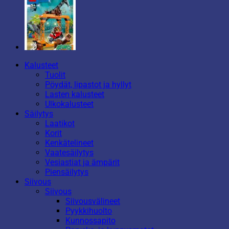
Kalusteet
Tuolit
Pöydät, lipastot ja hyllyt
Lasten kalusteet
Ulkokalusteet
Säilytys
Laatikot
Korit
Kenkätelineet
Vaatesäilytys
Vesiastiat ja ämpärit
Piensäilytys
Siivous
Siivous
Siivousvälineet
Pyykkihuolto
Kunnossapito