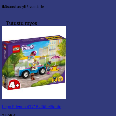
Ikäsuositus: yli 6-vuotiaille
Tutustu myös
Lego Friends 41715 Jäätelöauto
24,95
€