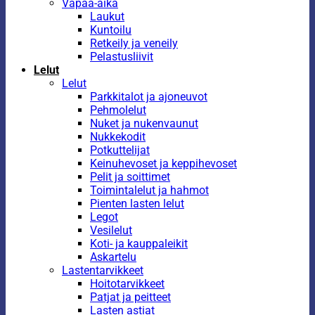
Vapaa-aika
Laukut
Kuntoilu
Retkeily ja veneily
Pelastusliivit
Lelut
Lelut
Parkkitalot ja ajoneuvot
Pehmolelut
Nuket ja nukenvaunut
Nukkekodit
Potkuttelijat
Keinuhevoset ja keppihevoset
Pelit ja soittimet
Toimintalelut ja hahmot
Pienten lasten lelut
Legot
Vesilelut
Koti- ja kauppaleikit
Askartelu
Lastentarvikkeet
Hoitotarvikkeet
Patjat ja peitteet
Lasten astiat