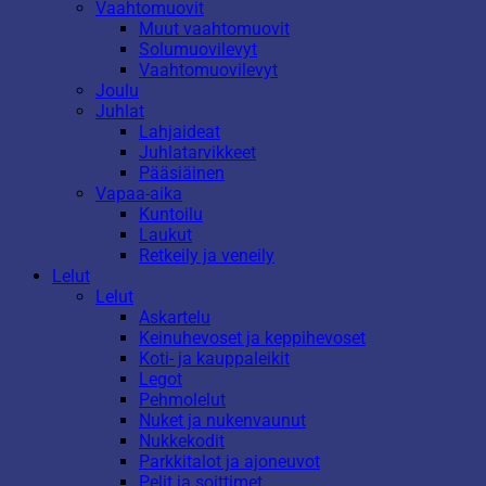
Vaahtomuovit
Muut vaahtomuovit
Solumuovilevyt
Vaahtomuovilevyt
Joulu
Juhlat
Lahjaideat
Juhlatarvikkeet
Pääsiäinen
Vapaa-aika
Kuntoilu
Laukut
Retkeily ja veneily
Lelut
Lelut
Askartelu
Keinuhevoset ja keppihevoset
Koti- ja kauppaleikit
Legot
Pehmolelut
Nuket ja nukenvaunut
Nukkekodit
Parkkitalot ja ajoneuvot
Pelit ja soittimet