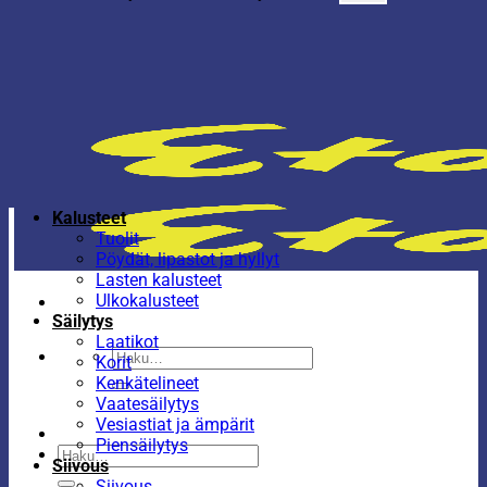
Kalusteet
Tuolit
Pöydät, lipastot ja hyllyt
Lasten kalusteet
Ulkokalusteet
Säilytys
Laatikot
Etsi:
Korit
Kenkätelineet
Vaatesäilytys
Vesiastiat ja ämpärit
Piensäilytys
Etsi:
Siivous
Siivous