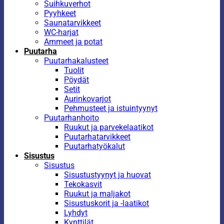
Suihkuverhot
Pyyhkeet
Saunatarvikkeet
WC-harjat
Ammeet ja potat
Puutarha
Puutarhakalusteet
Tuolit
Pöydät
Setit
Aurinkovarjot
Pehmusteet ja istuintyynyt
Puutarhanhoito
Ruukut ja parvekelaatikot
Puutarhatarvikkeet
Puutarhatyökalut
Sisustus
Sisustus
Sisustustyynyt ja huovat
Tekokasvit
Ruukut ja maljakot
Sisustuskorit ja -laatikot
Lyhdyt
Kynttilät