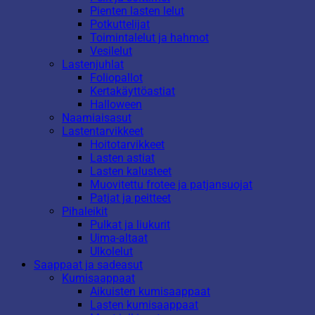
Pienten lasten lelut
Potkuttelijat
Toimintalelut ja hahmot
Vesilelut
Lastenjuhlat
Foliopallot
Kertakäyttöastiat
Halloween
Naamiaisasut
Lastentarvikkeet
Hoitotarvikkeet
Lasten astiat
Lasten kalusteet
Muovitettu frotee ja patjansuojat
Patjat ja peitteet
Pihaleikit
Pulkat ja liukurit
Uima-altaat
Ulkolelut
Saappaat ja sadeasut
Kumisaappaat
Aikuisten kumisaappaat
Lasten kumisaappaat