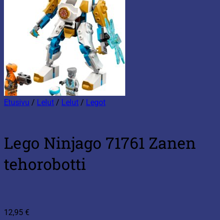
Etusivu
/
Lelut
/
Lelut
/
Legot
Lego Ninjago 71761 Zanen
tehorobotti
12,95
€