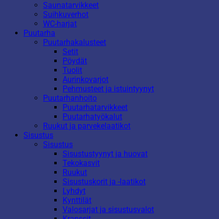
Saunatarvikkeet
Suihkuverhot
WC-harjat
Puutarha
Puutarhakalusteet
Setit
Pöydät
Tuolit
Aurinkovarjot
Pehmusteet ja istuintyynyt
Puutarhanhoito
Puutarhatarvikkeet
Puutarhatyökalut
Ruukut ja parvekelaatikot
Sisustus
Sisustus
Sisustustyynyt ja huovat
Tekokasvit
Ruukut
Sisustuskorit ja -laatikot
Lyhdyt
Kynttilät
Valosarjat ja sisustusvalot
Kranssit