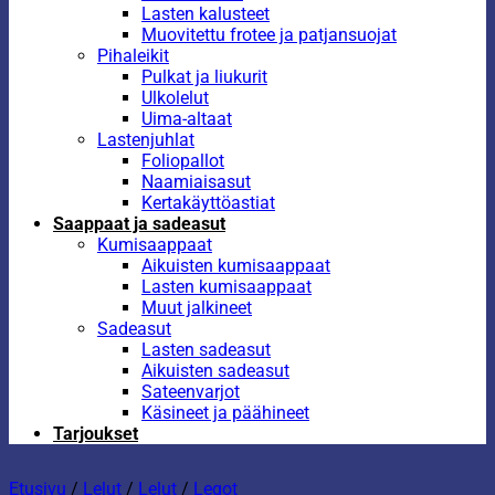
Lasten kalusteet
Muovitettu frotee ja patjansuojat
Pihaleikit
Pulkat ja liukurit
Ulkolelut
Uima-altaat
Lastenjuhlat
Foliopallot
Naamiaisasut
Kertakäyttöastiat
Saappaat ja sadeasut
Kumisaappaat
Aikuisten kumisaappaat
Lasten kumisaappaat
Muut jalkineet
Sadeasut
Lasten sadeasut
Aikuisten sadeasut
Sateenvarjot
Käsineet ja päähineet
Tarjoukset
Etusivu
/
Lelut
/
Lelut
/
Legot