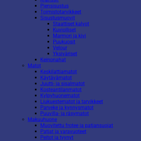
Piensisustus
Toimistotarvikkeet
Sisustusmuovit
Staattiset kalvot
Kuviolliset
Marmori ja kivi
Puukuosit
Velour
Yksiväriset
Keinonahat
Matot
Keskilattiamatot
Käytävämatot
Juutti- ja sisalmatot
Kosteantilanmatot
Kylpyhuonematot
Liukuestematot ja tarvikkeet
Parveke ja kynnysmatot
Puuvilla- ja räsymatot
Makuuhuone
Muovitettu frotee ja patjansuojat
Patjat ja varavuoteet
Peitot ja tyynyt