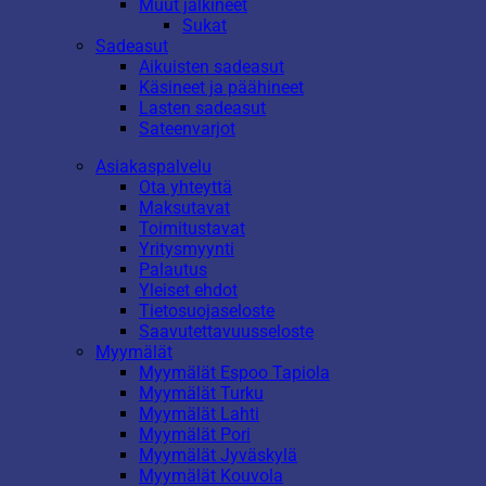
Muut jalkineet
Sukat
Sadeasut
Aikuisten sadeasut
Käsineet ja päähineet
Lasten sadeasut
Sateenvarjot
Asiakaspalvelu
Ota yhteyttä
Maksutavat
Toimitustavat
Yritysmyynti
Palautus
Yleiset ehdot
Tietosuojaseloste
Saavutettavuusseloste
Myymälät
Myymälät Espoo Tapiola
Myymälät Turku
Myymälät Lahti
Myymälät Pori
Myymälät Jyväskylä
Myymälät Kouvola