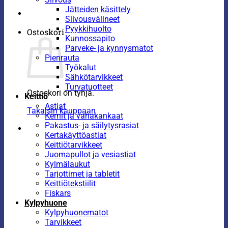
Jätteiden käsittely
Siivousvälineet
Pyykkihuolto
Ostoskori
Kunnossapito
Parveke- ja kynnysmatot
Pienrauta
Työkalut
Sähkötarvikkeet
Turvatuotteet
Ostoskori on tyhjä.
Keittiö
Astiat
Takaisin kauppaan
Kernit ja vahakankaat
Pakastus- ja säilytysrasiat
Kertakäyttöastiat
Keittiötarvikkeet
Juomapullot ja vesiastiat
Kylmälaukut
Tarjottimet ja tabletit
Keittiötekstiilit
Fiskars
Kylpyhuone
Kylpyhuonematot
Tarvikkeet