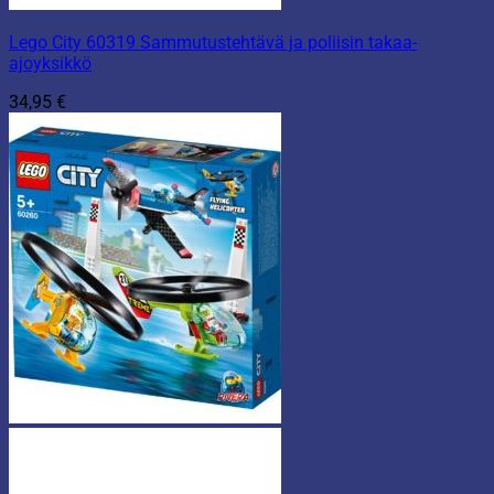
Lego City 60319 Sammutustehtävä ja poliisin takaa-
ajoyksikkö
34,95
€