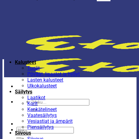
Kalusteet
Tuolit
Pöydät, lipastot ja hyllyt
Lasten kalusteet
Ulkokalusteet
Säilytys
Laatikot
Etsi:
Korit
Kenkätelineet
Vaatesäilytys
Vesiastiat ja ämpärit
Piensäilytys
Etsi:
Siivous
Siivous