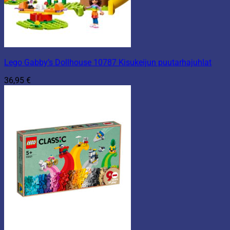
Lego Gabby’s Dollhouse 10787 Kisukeijun puutarhajuhlat
36,95
€