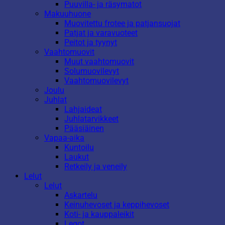
Puuvilla- ja räsymatot
Makuuhuone
Muovitettu frotee ja patjansuojat
Patjat ja varavuoteet
Peitot ja tyynyt
Vaahtomuovit
Muut vaahtomuovit
Solumuovilevyt
Vaahtomuovilevyt
Joulu
Juhlat
Lahjaideat
Juhlatarvikkeet
Pääsiäinen
Vapaa-aika
Kuntoilu
Laukut
Retkeily ja veneily
Lelut
Lelut
Askartelu
Keinuhevoset ja keppihevoset
Koti- ja kauppaleikit
Legot