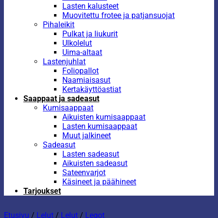
Lasten kalusteet
Muovitettu frotee ja patjansuojat
Pihaleikit
Pulkat ja liukurit
Ulkolelut
Uima-altaat
Lastenjuhlat
Foliopallot
Naamiaisasut
Kertakäyttöastiat
Saappaat ja sadeasut
Kumisaappaat
Aikuisten kumisaappaat
Lasten kumisaappaat
Muut jalkineet
Sadeasut
Lasten sadeasut
Aikuisten sadeasut
Sateenvarjot
Käsineet ja päähineet
Tarjoukset
Etusivu
/
Lelut
/
Lelut
/
Legot