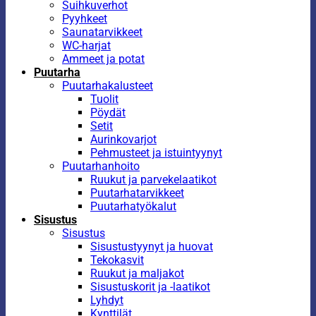
Suihkuverhot
Pyyhkeet
Saunatarvikkeet
WC-harjat
Ammeet ja potat
Puutarha
Puutarhakalusteet
Tuolit
Pöydät
Setit
Aurinkovarjot
Pehmusteet ja istuintyynyt
Puutarhanhoito
Ruukut ja parvekelaatikot
Puutarhatarvikkeet
Puutarhatyökalut
Sisustus
Sisustus
Sisustustyynyt ja huovat
Tekokasvit
Ruukut ja maljakot
Sisustuskorit ja -laatikot
Lyhdyt
Kynttilät