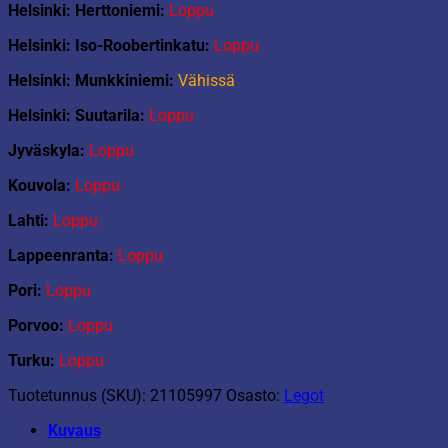
Helsinki: Herttoniemi:
Loppu
Helsinki: Iso-Roobertinkatu:
Loppu
Helsinki: Munkkiniemi:
Vähissä
Helsinki: Suutarila:
Loppu
Jyväskyla:
Loppu
Kouvola:
Loppu
Lahti:
Loppu
Lappeenranta:
Loppu
Pori:
Loppu
Porvoo:
Loppu
Turku:
Loppu
Tuotetunnus (SKU):
21105997
Osasto:
Legot
Kuvaus