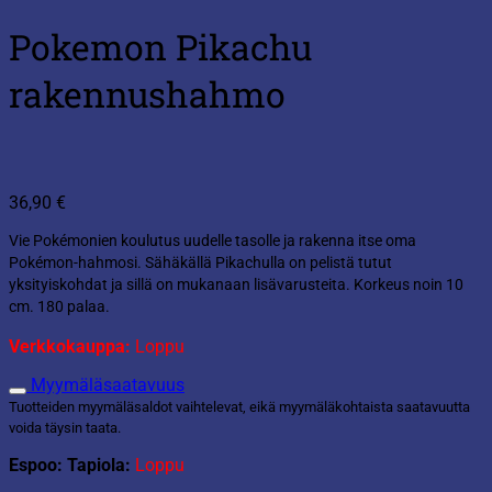
Pokemon Pikachu
rakennushahmo
36,90
€
Vie Pokémonien koulutus uudelle tasolle ja rakenna itse oma
Pokémon-hahmosi. Sähäkällä Pikachulla on pelistä tutut
yksityiskohdat ja sillä on mukanaan lisävarusteita. Korkeus noin 10
cm. 180 palaa.
Verkkokauppa:
Loppu
Myymäläsaatavuus
Tuotteiden myymäläsaldot vaihtelevat, eikä myymäläkohtaista saatavuutta
voida täysin taata.
Espoo: Tapiola:
Loppu