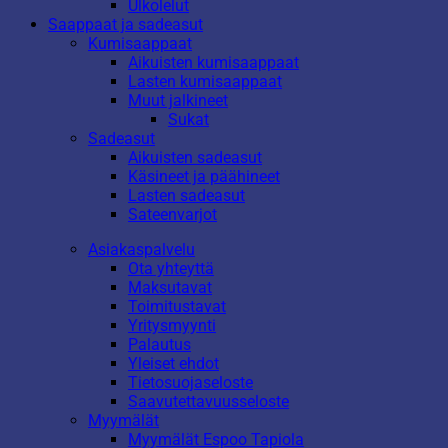
Ulkolelut
Saappaat ja sadeasut
Kumisaappaat
Aikuisten kumisaappaat
Lasten kumisaappaat
Muut jalkineet
Sukat
Sadeasut
Aikuisten sadeasut
Käsineet ja päähineet
Lasten sadeasut
Sateenvarjot
Asiakaspalvelu
Ota yhteyttä
Maksutavat
Toimitustavat
Yritysmyynti
Palautus
Yleiset ehdot
Tietosuojaseloste
Saavutettavuusseloste
Myymälät
Myymälät Espoo Tapiola