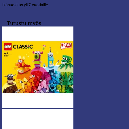
Ikäsuositus yli 7-vuotiaille.
Tutustu myös