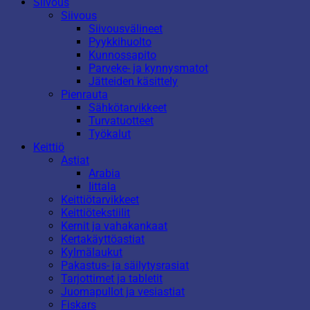
Siivous
Siivous
Siivousvälineet
Pyykkihuolto
Kunnossapito
Parveke- ja kynnysmatot
Jätteiden käsittely
Pienrauta
Sähkötarvikkeet
Turvatuotteet
Työkalut
Keittiö
Astiat
Arabia
Iittala
Keittiötarvikkeet
Keittiötekstiilit
Kernit ja vahakankaat
Kertakäyttöastiat
Kylmälaukut
Pakastus- ja säilytysrasiat
Tarjottimet ja tabletit
Juomapullot ja vesiastiat
Fiskars