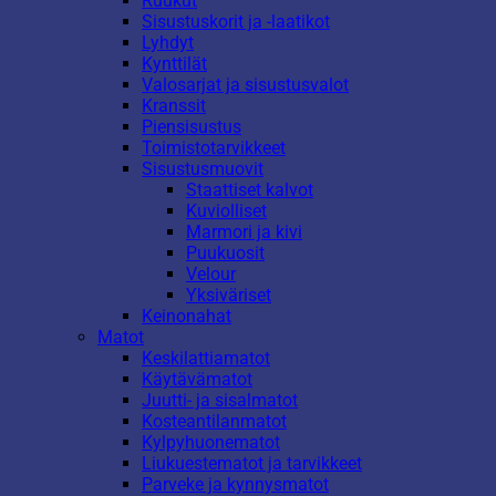
Ruukut
Sisustuskorit ja -laatikot
Lyhdyt
Kynttilät
Valosarjat ja sisustusvalot
Kranssit
Piensisustus
Toimistotarvikkeet
Sisustusmuovit
Staattiset kalvot
Kuviolliset
Marmori ja kivi
Puukuosit
Velour
Yksiväriset
Keinonahat
Matot
Keskilattiamatot
Käytävämatot
Juutti- ja sisalmatot
Kosteantilanmatot
Kylpyhuonematot
Liukuestematot ja tarvikkeet
Parveke ja kynnysmatot