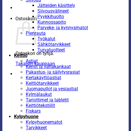
Jätteiden käsittely
Siivousvälineet
Pyykkihuolto
Ostoskori
Kunnossapito
Parveke- ja kynnysmatot
Pienrauta
Työkalut
Sähkötarvikkeet
Turvatuotteet
Ostoskori on tyhjä.
Keittiö
Astiat
Takaisin kauppaan
Kernit ja vahakankaat
Pakastus- ja säilytysrasiat
Kertakäyttöastiat
Keittiötarvikkeet
Juomapullot ja vesiastiat
Kylmälaukut
Tarjottimet ja tabletit
Keittiötekstiilit
Fiskars
Kylpyhuone
Kylpyhuonematot
Tarvikkeet