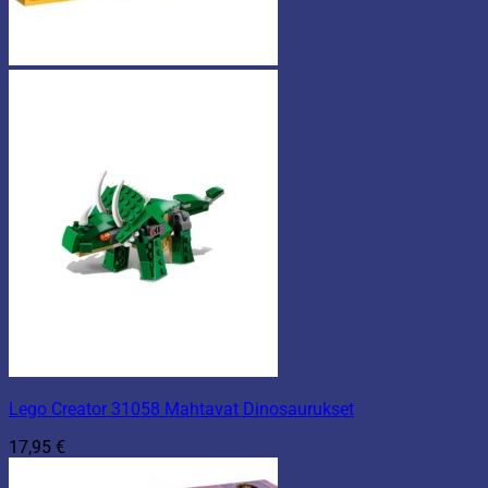
Lego Creator 31058 Mahtavat Dinosaurukset
17,95
€