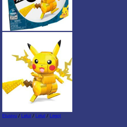
Etusivu
/
Lelut
/
Lelut
/
Legot