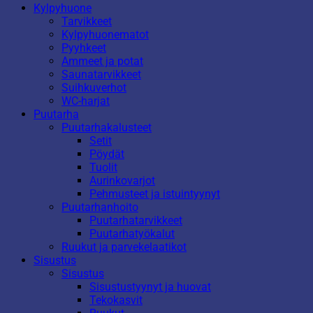
Kylpyhuone
Tarvikkeet
Kylpyhuonematot
Pyyhkeet
Ammeet ja potat
Saunatarvikkeet
Suihkuverhot
WC-harjat
Puutarha
Puutarhakalusteet
Setit
Pöydät
Tuolit
Aurinkovarjot
Pehmusteet ja istuintyynyt
Puutarhanhoito
Puutarhatarvikkeet
Puutarhatyökalut
Ruukut ja parvekelaatikot
Sisustus
Sisustus
Sisustustyynyt ja huovat
Tekokasvit