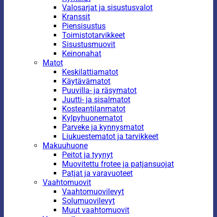
Valosarjat ja sisustusvalot
Kranssit
Piensisustus
Toimistotarvikkeet
Sisustusmuovit
Keinonahat
Matot
Keskilattiamatot
Käytävämatot
Puuvilla- ja räsymatot
Juutti- ja sisalmatot
Kosteantilanmatot
Kylpyhuonematot
Parveke ja kynnysmatot
Liukuestematot ja tarvikkeet
Makuuhuone
Peitot ja tyynyt
Muovitettu frotee ja patjansuojat
Patjat ja varavuoteet
Vaahtomuovit
Vaahtomuovilevyt
Solumuovilevyt
Muut vaahtomuovit