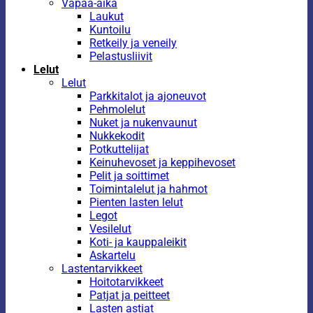
Vapaa-aika
Laukut
Kuntoilu
Retkeily ja veneily
Pelastusliivit
Lelut
Lelut
Parkkitalot ja ajoneuvot
Pehmolelut
Nuket ja nukenvaunut
Nukkekodit
Potkuttelijat
Keinuhevoset ja keppihevoset
Pelit ja soittimet
Toimintalelut ja hahmot
Pienten lasten lelut
Legot
Vesilelut
Koti- ja kauppaleikit
Askartelu
Lastentarvikkeet
Hoitotarvikkeet
Patjat ja peitteet
Lasten astiat