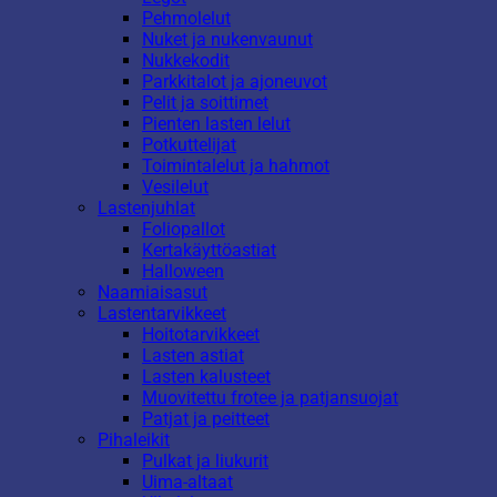
Pehmolelut
Nuket ja nukenvaunut
Nukkekodit
Parkkitalot ja ajoneuvot
Pelit ja soittimet
Pienten lasten lelut
Potkuttelijat
Toimintalelut ja hahmot
Vesilelut
Lastenjuhlat
Foliopallot
Kertakäyttöastiat
Halloween
Naamiaisasut
Lastentarvikkeet
Hoitotarvikkeet
Lasten astiat
Lasten kalusteet
Muovitettu frotee ja patjansuojat
Patjat ja peitteet
Pihaleikit
Pulkat ja liukurit
Uima-altaat