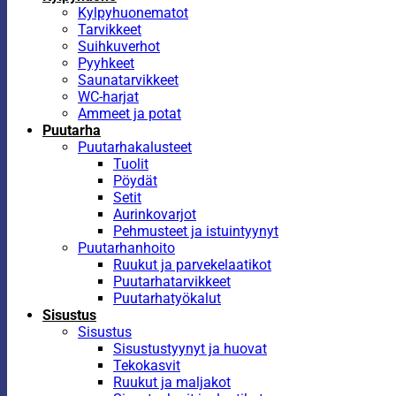
Kylpyhuonematot
Tarvikkeet
Suihkuverhot
Pyyhkeet
Saunatarvikkeet
WC-harjat
Ammeet ja potat
Puutarha
Puutarhakalusteet
Tuolit
Pöydät
Setit
Aurinkovarjot
Pehmusteet ja istuintyynyt
Puutarhanhoito
Ruukut ja parvekelaatikot
Puutarhatarvikkeet
Puutarhatyökalut
Sisustus
Sisustus
Sisustustyynyt ja huovat
Tekokasvit
Ruukut ja maljakot