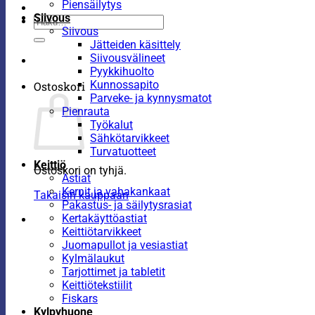
Piensäilytys
Siivous
Etsi:
Siivous
Jätteiden käsittely
Siivousvälineet
Pyykkihuolto
Kunnossapito
Ostoskori
Parveke- ja kynnysmatot
Pienrauta
Työkalut
Sähkötarvikkeet
Turvatuotteet
Keittiö
Ostoskori on tyhjä.
Astiat
Kernit ja vahakankaat
Takaisin kauppaan
Pakastus- ja säilytysrasiat
Kertakäyttöastiat
Keittiötarvikkeet
Juomapullot ja vesiastiat
Kylmälaukut
Tarjottimet ja tabletit
Keittiötekstiilit
Fiskars
Kylpyhuone