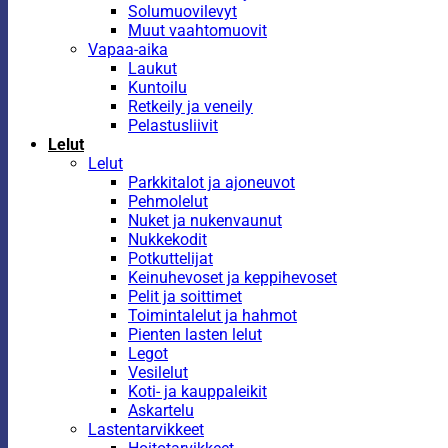
Solumuovilevyt
Muut vaahtomuovit
Vapaa-aika
Laukut
Kuntoilu
Retkeily ja veneily
Pelastusliivit
Lelut
Lelut
Parkkitalot ja ajoneuvot
Pehmolelut
Nuket ja nukenvaunut
Nukkekodit
Potkuttelijat
Keinuhevoset ja keppihevoset
Pelit ja soittimet
Toimintalelut ja hahmot
Pienten lasten lelut
Legot
Vesilelut
Koti- ja kauppaleikit
Askartelu
Lastentarvikkeet