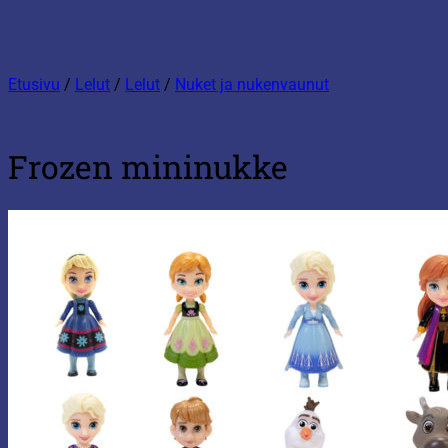
Etusivu
/
Lelut
/
Lelut
/
Nuket ja nukenvaunut
Frozen mininukke