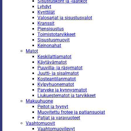
Sisustuskorit ja -laatikot
Lyhdyt
Kynttilät
Valosarjat ja sisustusvalot
Kranssit
Piensisustus
Toimistotarvikkeet
Sisustusmuovit
Keinonahat
Matot
Keskilattiamatot
Käytävämatot
Puuvilla- ja räsymatot
Juutti- ja sisalmatot
Kosteantilanmatot
Kylpyhuonematot
Parveke ja kynnysmatot
Liukuestematot ja tarvikkeet
Makuuhuone
Peitot ja tyynyt
Muovitettu frotee ja patjansuojat
Patjat ja varavuoteet
Vaahtomuovit
Vaahtomuovilevyt