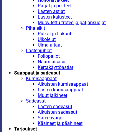
Hoitotarvikkeet
Patjat ja peitteet
Lasten astiat
Lasten kalusteet
Muovitettu frotee ja patjansuojat
Pihaleikit
Pulkat ja liukurit
Ulkolelut
Uima-altaat
Lastenjuhlat
Foliopallot
Naamiaisasut
Kertakäyttöastiat
Saappaat ja sadeasut
Kumisaappaat
Aikuisten kumisaappaat
Lasten kumisaappaat
Muut jalkineet
Sadeasut
Lasten sadeasut
Aikuisten sadeasut
Sateenvarjot
Käsineet ja päähineet
Tarjoukset