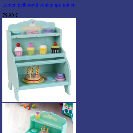
Lasten peilipöytä vaaleanpunainen
79,90
€