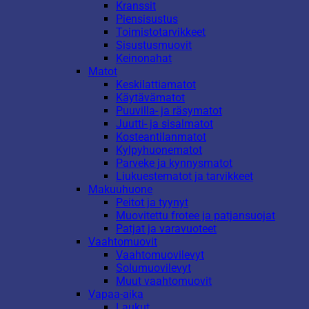
Kranssit
Piensisustus
Toimistotarvikkeet
Sisustusmuovit
Keinonahat
Matot
Keskilattiamatot
Käytävämatot
Puuvilla- ja räsymatot
Juutti- ja sisalmatot
Kosteantilanmatot
Kylpyhuonematot
Parveke ja kynnysmatot
Liukuestematot ja tarvikkeet
Makuuhuone
Peitot ja tyynyt
Muovitettu frotee ja patjansuojat
Patjat ja varavuoteet
Vaahtomuovit
Vaahtomuovilevyt
Solumuovilevyt
Muut vaahtomuovit
Vapaa-aika
Laukut