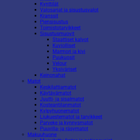
Kynttilät
Valosarjat ja sisustusvalot
Kranssit
Piensisustus
Toimistotarvikkeet
Sisustusmuovit
Staattiset kalvot
Kuviolliset
Marmori ja kivi
Puukuosit
Velour
Yksiväriset
Keinonahat
Matot
Keskilattiamatot
Käytävämatot
Juutti- ja sisalmatot
Kosteantilanmatot
Kylpyhuonematot
Liukuestematot ja tarvikkeet
Parveke ja kynnysmatot
Puuvilla- ja räsymatot
Makuuhuone