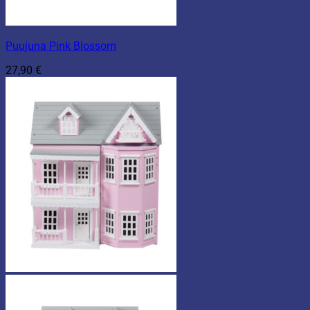
Puujuna Pink Blossom
27,90
€