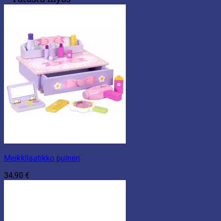
Meikkilaatikko puinen
34,90
€