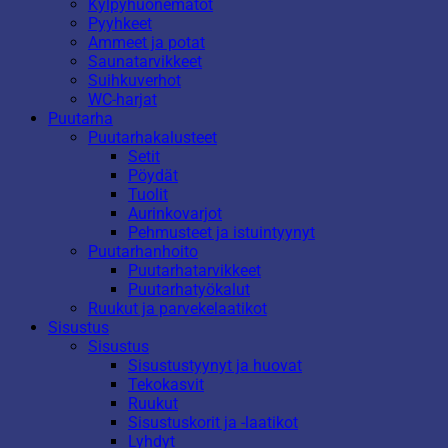
Kylpyhuonematot
Pyyhkeet
Ammeet ja potat
Saunatarvikkeet
Suihkuverhot
WC-harjat
Puutarha
Puutarhakalusteet
Setit
Pöydät
Tuolit
Aurinkovarjot
Pehmusteet ja istuintyynyt
Puutarhanhoito
Puutarhatarvikkeet
Puutarhatyökalut
Ruukut ja parvekelaatikot
Sisustus
Sisustus
Sisustustyynyt ja huovat
Tekokasvit
Ruukut
Sisustuskorit ja -laatikot
Lyhdyt