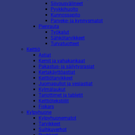
Siivousvälineet
Pyykkihuolto
Kunnossapito
Parveke- ja kynnysmatot
Pienrauta
Työkalut
Sähkötarvikkeet
Turvatuotteet
Keittiö
Astiat
Kernit ja vahakankaat
Pakastus- ja säilytysrasiat
Kertakäyttöastiat
Keittiötarvikkeet
Juomapullot ja vesiastiat
Kylmälaukut
Tarjottimet ja tabletit
Keittiötekstiilit
Fiskars
Kylpyhuone
Kylpyhuonematot
Tarvikkeet
Suihkuverhot