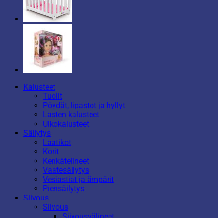
Kalusteet
Tuolit
Pöydät, lipastot ja hyllyt
Lasten kalusteet
Ulkokalusteet
Säilytys
Laatikot
Korit
Kenkätelineet
Vaatesäilytys
Vesiastiat ja ämpärit
Piensäilytys
Siivous
Siivous
Siivousvälineet