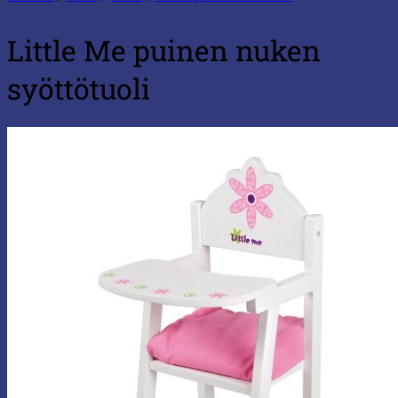
Little Me puinen nuken
syöttötuoli