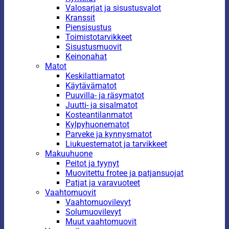
Valosarjat ja sisustusvalot
Kranssit
Piensisustus
Toimistotarvikkeet
Sisustusmuovit
Keinonahat
Matot
Keskilattiamatot
Käytävämatot
Puuvilla- ja räsymatot
Juutti- ja sisalmatot
Kosteantilanmatot
Kylpyhuonematot
Parveke ja kynnysmatot
Liukuestematot ja tarvikkeet
Makuuhuone
Peitot ja tyynyt
Muovitettu frotee ja patjansuojat
Patjat ja varavuoteet
Vaahtomuovit
Vaahtomuovilevyt
Solumuovilevyt
Muut vaahtomuovit