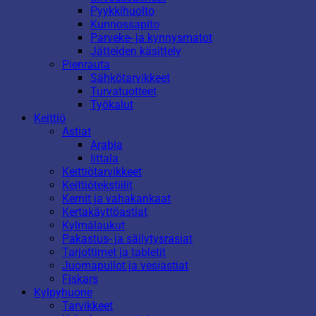
Pyykkihuolto
Kunnossapito
Parveke- ja kynnysmatot
Jätteiden käsittely
Pienrauta
Sähkötarvikkeet
Turvatuotteet
Työkalut
Keittiö
Astiat
Arabia
Iittala
Keittiötarvikkeet
Keittiötekstiilit
Kernit ja vahakankaat
Kertakäyttöastiat
Kylmälaukut
Pakastus- ja säilytysrasiat
Tarjottimet ja tabletit
Juomapullot ja vesiastiat
Fiskars
Kylpyhuone
Tarvikkeet