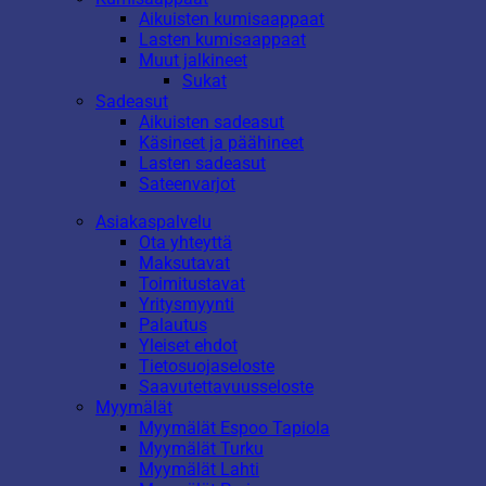
Aikuisten kumisaappaat
Lasten kumisaappaat
Muut jalkineet
Sukat
Sadeasut
Aikuisten sadeasut
Käsineet ja päähineet
Lasten sadeasut
Sateenvarjot
Asiakaspalvelu
Ota yhteyttä
Maksutavat
Toimitustavat
Yritysmyynti
Palautus
Yleiset ehdot
Tietosuojaseloste
Saavutettavuusseloste
Myymälät
Myymälät Espoo Tapiola
Myymälät Turku
Myymälät Lahti