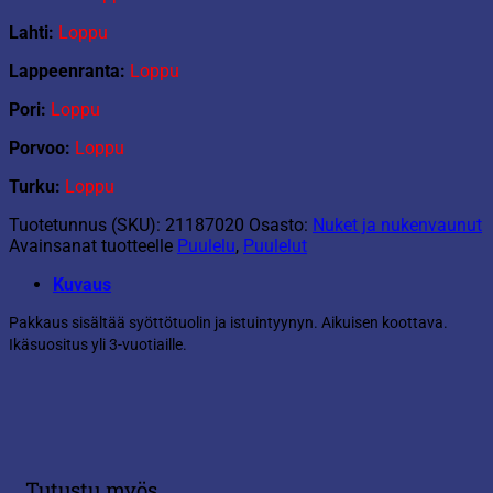
Lahti:
Loppu
Lappeenranta:
Loppu
Pori:
Loppu
Porvoo:
Loppu
Turku:
Loppu
Tuotetunnus (SKU):
21187020
Osasto:
Nuket ja nukenvaunut
Avainsanat tuotteelle
Puulelu
,
Puulelut
Kuvaus
Pakkaus sisältää syöttötuolin ja istuintyynyn. Aikuisen koottava.
Ikäsuositus yli 3-vuotiaille.
Tutustu myös