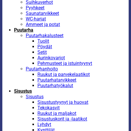
Suihkuverhot
Pyyhkeet
Saunatarvikkeet
WC-harjat
Ammeet ja potat
Puutarha
Puutarhakalusteet
Tuolit
Pöydät
Setit
Aurinkovarjot
Pehmusteet ja istuintyynyt
Puutarhanhoito
Ruukut ja parvekelaatikot
Puutarhatarvikkeet
Puutarhatyökalut
Sisustus
Sisustus
Sisustustyynyt ja huovat
Tekokasvit
Ruukut ja maljakot
Sisustuskorit ja -laatikot
Lyhdyt
Kynttilät