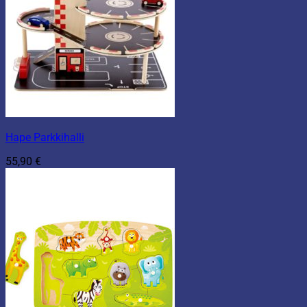
Hape Parkkihalli
55,90
€