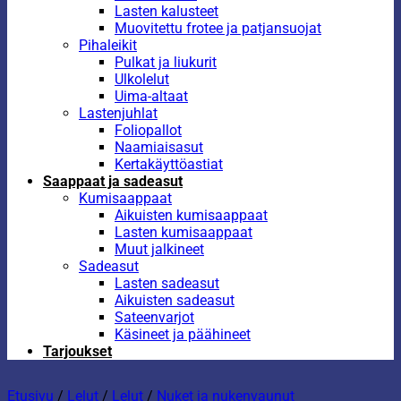
Lasten kalusteet
Muovitettu frotee ja patjansuojat
Pihaleikit
Pulkat ja liukurit
Ulkolelut
Uima-altaat
Lastenjuhlat
Foliopallot
Naamiaisasut
Kertakäyttöastiat
Saappaat ja sadeasut
Kumisaappaat
Aikuisten kumisaappaat
Lasten kumisaappaat
Muut jalkineet
Sadeasut
Lasten sadeasut
Aikuisten sadeasut
Sateenvarjot
Käsineet ja päähineet
Tarjoukset
Etusivu
/
Lelut
/
Lelut
/
Nuket ja nukenvaunut