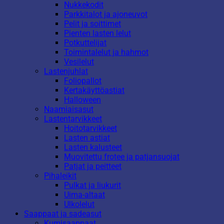
Nukkekodit
Parkkitalot ja ajoneuvot
Pelit ja soittimet
Pienten lasten lelut
Potkuttelijat
Toimintalelut ja hahmot
Vesilelut
Lastenjuhlat
Foliopallot
Kertakäyttöastiat
Halloween
Naamiaisasut
Lastentarvikkeet
Hoitotarvikkeet
Lasten astiat
Lasten kalusteet
Muovitettu frotee ja patjansuojat
Patjat ja peitteet
Pihaleikit
Pulkat ja liukurit
Uima-altaat
Ulkolelut
Saappaat ja sadeasut
Kumisaappaat