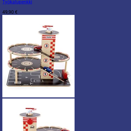
Työkalupenkki
49,90
€