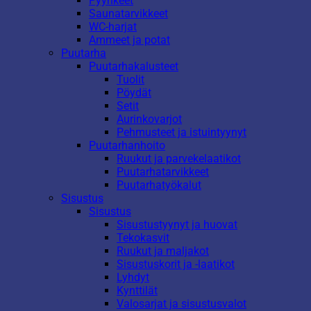
Pyyhkeet
Saunatarvikkeet
WC-harjat
Ammeet ja potat
Puutarha
Puutarhakalusteet
Tuolit
Pöydät
Setit
Aurinkovarjot
Pehmusteet ja istuintyynyt
Puutarhanhoito
Ruukut ja parvekelaatikot
Puutarhatarvikkeet
Puutarhatyökalut
Sisustus
Sisustus
Sisustustyynyt ja huovat
Tekokasvit
Ruukut ja maljakot
Sisustuskorit ja -laatikot
Lyhdyt
Kynttilät
Valosarjat ja sisustusvalot