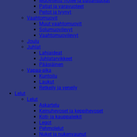
Muovitettu frotee ja patjansuojat
Patjat ja varavuoteet
Peitot ja tyynyt
Vaahtomuovit
Muut vaahtomuovit
Solumuovilevyt
Vaahtomuovilevyt
Joulu
Juhlat
Lahjaideat
Juhlatarvikkeet
Pääsiäinen
Vapaa-aika
Kuntoilu
Laukut
Retkeily ja veneily
Lelut
Lelut
Askartelu
Keinuhevoset ja keppihevoset
Koti- ja kauppaleikit
Legot
Pehmolelut
Nuket ja nukenvaunut