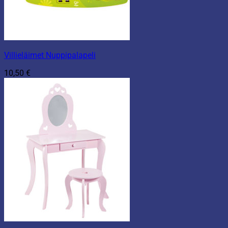
Villieläimet Nuppipalapeli
10,50
€