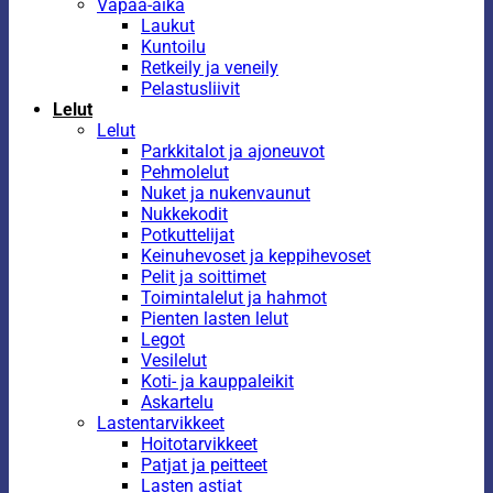
Vapaa-aika
Laukut
Kuntoilu
Retkeily ja veneily
Pelastusliivit
Lelut
Lelut
Parkkitalot ja ajoneuvot
Pehmolelut
Nuket ja nukenvaunut
Nukkekodit
Potkuttelijat
Keinuhevoset ja keppihevoset
Pelit ja soittimet
Toimintalelut ja hahmot
Pienten lasten lelut
Legot
Vesilelut
Koti- ja kauppaleikit
Askartelu
Lastentarvikkeet
Hoitotarvikkeet
Patjat ja peitteet
Lasten astiat