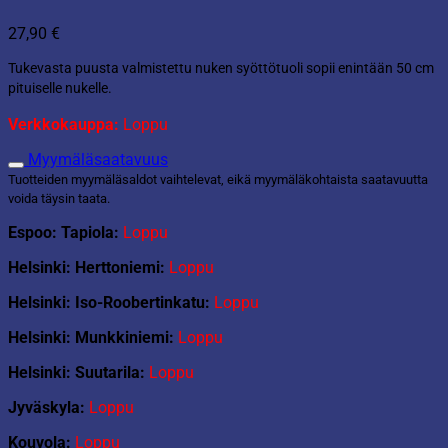
27,90
€
Tukevasta puusta valmistettu nuken syöttötuoli sopii enintään 50 cm
pituiselle nukelle.
Verkkokauppa:
Loppu
Myymäläsaatavuus
Tuotteiden myymäläsaldot vaihtelevat, eikä myymäläkohtaista saatavuutta
voida täysin taata.
Espoo: Tapiola:
Loppu
Helsinki: Herttoniemi:
Loppu
Helsinki: Iso-Roobertinkatu:
Loppu
Helsinki: Munkkiniemi:
Loppu
Helsinki: Suutarila:
Loppu
Jyväskyla:
Loppu
Kouvola:
Loppu