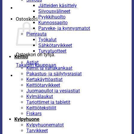
Jätteiden käsittely
Siivousvälineet
Pyykkihuolto
Ostoskori
Kunnossapito
Parveke- ja kynnysmatot
Pienrauta
Työkalut
Sähkötarvikkeet
Turvatuotteet
Ostoskori on tyhjä.
Keittiö
Astiat
Takaisin kauppaan
Kernit ja vahakankaat
Pakastus- ja säilytysrasiat
Kertakäyttöastiat
Keittiötarvikkeet
Juomapullot ja vesiastiat
Kylmälaukut
Tarjottimet ja tabletit
Keittiötekstiilit
Fiskars
Kylpyhuone
Kylpyhuonematot
Tarvikkeet