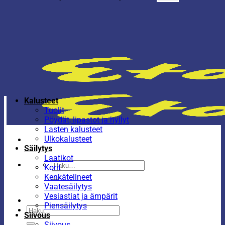
Kalusteet
Tuolit
Pöydät, lipastot ja hyllyt
Lasten kalusteet
Ulkokalusteet
Säilytys
Laatikot
Etsi:
Korit
Kenkätelineet
Vaatesäilytys
Vesiastiat ja ämpärit
Piensäilytys
Etsi:
Siivous
Siivous