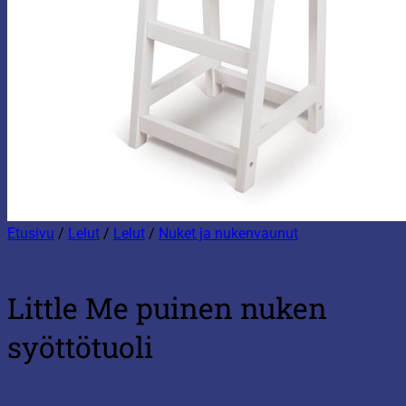
Etusivu
/
Lelut
/
Lelut
/
Nuket ja nukenvaunut
Little Me puinen nuken
syöttötuoli