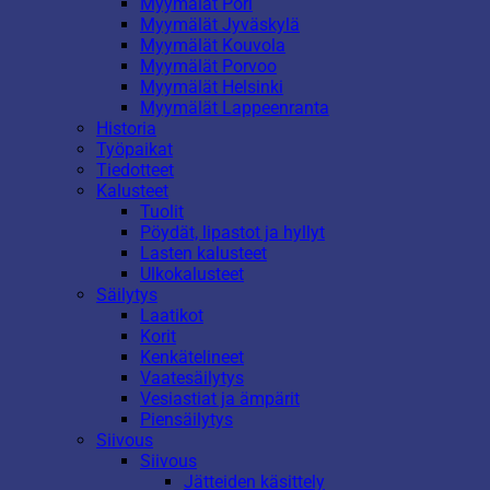
Myymälät Pori
Myymälät Jyväskylä
Myymälät Kouvola
Myymälät Porvoo
Myymälät Helsinki
Myymälät Lappeenranta
Historia
Työpaikat
Tiedotteet
Kalusteet
Tuolit
Pöydät, lipastot ja hyllyt
Lasten kalusteet
Ulkokalusteet
Säilytys
Laatikot
Korit
Kenkätelineet
Vaatesäilytys
Vesiastiat ja ämpärit
Piensäilytys
Siivous
Siivous
Jätteiden käsittely