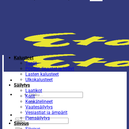
Kalusteet
Tuolit
Pöydät, lipastot ja hyllyt
Lasten kalusteet
Ulkokalusteet
Säilytys
Laatikot
Etsi:
Korit
Kenkätelineet
Vaatesäilytys
Vesiastiat ja ämpärit
Piensäilytys
Etsi:
Siivous
Siivous