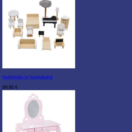
Nukketalo ja huonekalut
89,90
€