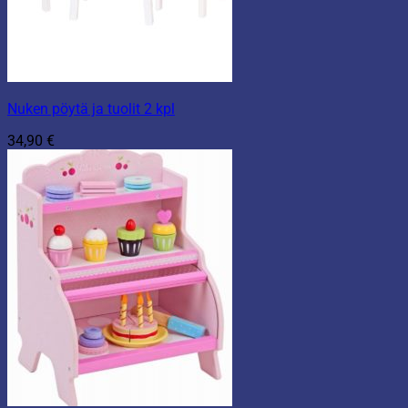
Nuken pöytä ja tuolit 2 kpl
34,90
€