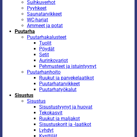
Suihkuverhot
Pyyhkeet
Saunatarvikkeet
WC-harjat
Ammeet ja potat
Puutarha
Puutarhakalusteet
Tuolit
Pöydät
Setit
Aurinkovarjot
Pehmusteet ja istuintyynyt
Puutarhanhoito
Ruukut ja parvekelaatikot
Puutarhatarvikkeet
Puutarhatyökalut
Sisustus
Sisustus
Sisustustyynyt ja huovat
Tekokasvit
Ruukut ja maljakot
Sisustuskorit ja -laatikot
Lyhdyt
Kynttilät