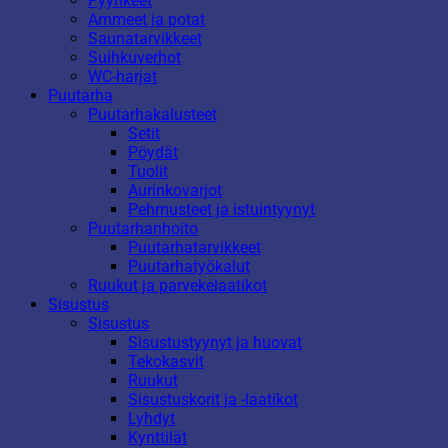
Pyyhkeet
Ammeet ja potat
Saunatarvikkeet
Suihkuverhot
WC-harjat
Puutarha
Puutarhakalusteet
Setit
Pöydät
Tuolit
Aurinkovarjot
Pehmusteet ja istuintyynyt
Puutarhanhoito
Puutarhatarvikkeet
Puutarhatyökalut
Ruukut ja parvekelaatikot
Sisustus
Sisustus
Sisustustyynyt ja huovat
Tekokasvit
Ruukut
Sisustuskorit ja -laatikot
Lyhdyt
Kynttilät