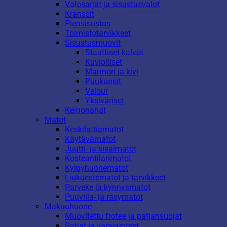
Valosarjat ja sisustusvalot
Kranssit
Piensisustus
Toimistotarvikkeet
Sisustusmuovit
Staattiset kalvot
Kuviolliset
Marmori ja kivi
Puukuosit
Velour
Yksiväriset
Keinonahat
Matot
Keskilattiamatot
Käytävämatot
Juutti- ja sisalmatot
Kosteantilanmatot
Kylpyhuonematot
Liukuestematot ja tarvikkeet
Parveke ja kynnysmatot
Puuvilla- ja räsymatot
Makuuhuone
Muovitettu frotee ja patjansuojat
Patjat ja varavuoteet