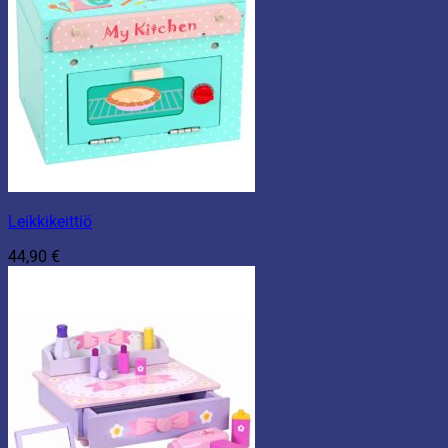
Leikkikeittiö
44,90
€