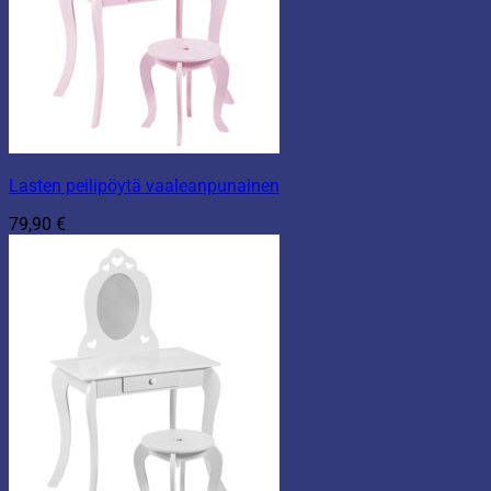
Lasten peilipöytä vaaleanpunainen
79,90
€