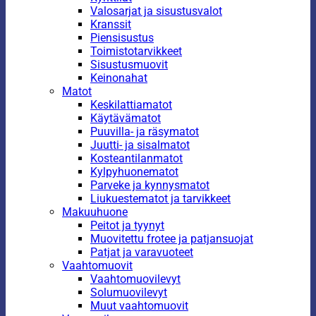
Valosarjat ja sisustusvalot
Kranssit
Piensisustus
Toimistotarvikkeet
Sisustusmuovit
Keinonahat
Matot
Keskilattiamatot
Käytävämatot
Puuvilla- ja räsymatot
Juutti- ja sisalmatot
Kosteantilanmatot
Kylpyhuonematot
Parveke ja kynnysmatot
Liukuestematot ja tarvikkeet
Makuuhuone
Peitot ja tyynyt
Muovitettu frotee ja patjansuojat
Patjat ja varavuoteet
Vaahtomuovit
Vaahtomuovilevyt
Solumuovilevyt
Muut vaahtomuovit