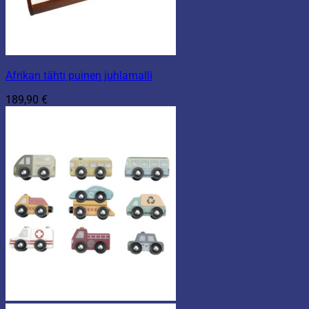
Afrikan tähti puinen juhlamalli
189,90
€