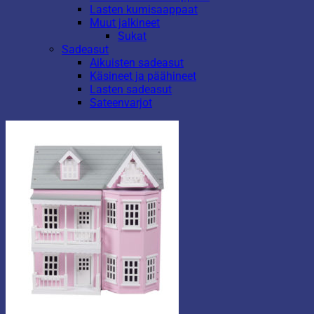
Lasten kumisaappaat
Muut jalkineet
Sukat
Sadeasut
Aikuisten sadeasut
Käsineet ja päähineet
Lasten sadeasut
Sateenvarjot