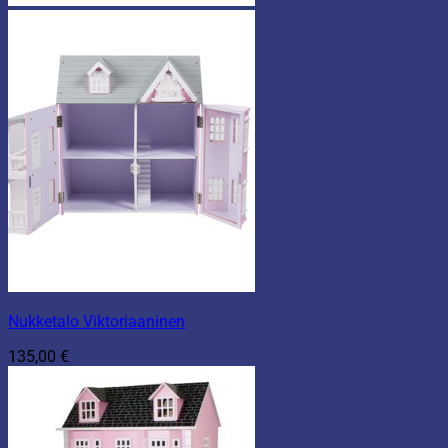
Nukketalo Viktoriaaninen
135,00
€