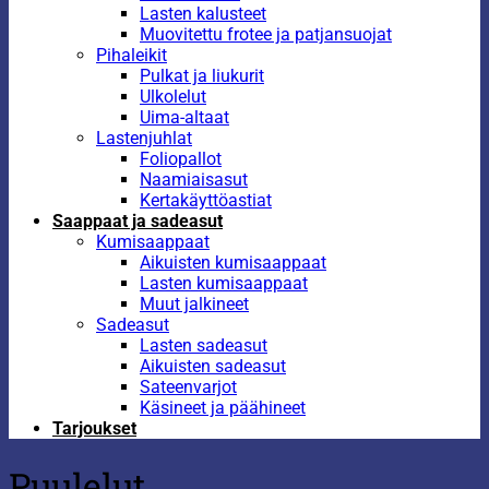
Lasten kalusteet
Muovitettu frotee ja patjansuojat
Pihaleikit
Pulkat ja liukurit
Ulkolelut
Uima-altaat
Lastenjuhlat
Foliopallot
Naamiaisasut
Kertakäyttöastiat
Saappaat ja sadeasut
Kumisaappaat
Aikuisten kumisaappaat
Lasten kumisaappaat
Muut jalkineet
Sadeasut
Lasten sadeasut
Aikuisten sadeasut
Sateenvarjot
Käsineet ja päähineet
Tarjoukset
Puulelut