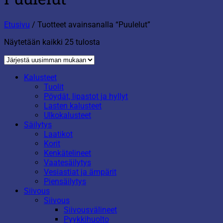
Etusivu
/
Tuotteet avainsanalla “Puulelut”
Sorted
Näytetään kaikki 25 tulosta
by
latest
Kalusteet
Tuolit
Pöydät, lipastot ja hyllyt
Lasten kalusteet
Ulkokalusteet
Säilytys
Laatikot
Korit
Kenkätelineet
Vaatesäilytys
Vesiastiat ja ämpärit
Piensäilytys
Siivous
Siivous
Siivousvälineet
Pyykkihuolto