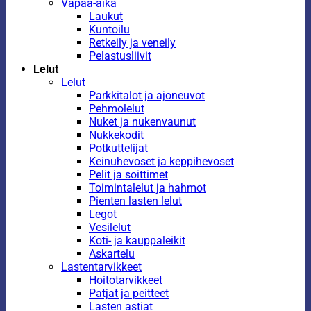
Vapaa-aika
Laukut
Kuntoilu
Retkeily ja veneily
Pelastusliivit
Lelut
Lelut
Parkkitalot ja ajoneuvot
Pehmolelut
Nuket ja nukenvaunut
Nukkekodit
Potkuttelijat
Keinuhevoset ja keppihevoset
Pelit ja soittimet
Toimintalelut ja hahmot
Pienten lasten lelut
Legot
Vesilelut
Koti- ja kauppaleikit
Askartelu
Lastentarvikkeet
Hoitotarvikkeet
Patjat ja peitteet
Lasten astiat