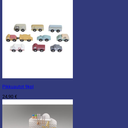
Pikkuautot 9kpl
24,90
€