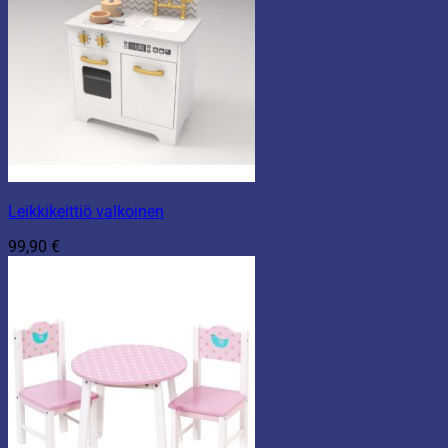
Leikkikeittiö valkoinen
99,90
€