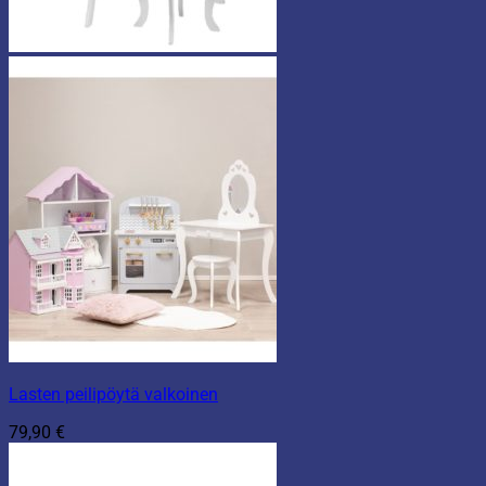
Lasten peilipöytä valkoinen
79,90
€