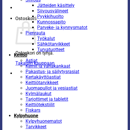
Jätteiden käsittely
Siivousvälineet
Pyykkihuolto
Ostoskori
Kunnossapito
Parveke- ja kynnysmatot
Pienrauta
Työkalut
Sähkötarvikkeet
Turvatuotteet
Ostoskori on tyhjä.
Keittiö
Astiat
Takaisin kauppaan
Kernit ja vahakankaat
Pakastus- ja säilytysrasiat
Kertakäyttöastiat
Keittiötarvikkeet
Juomapullot ja vesiastiat
Kylmälaukut
Tarjottimet ja tabletit
Keittiötekstiilit
Fiskars
Kylpyhuone
Kylpyhuonematot
Tarvikkeet