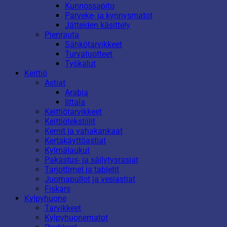
Kunnossapito
Parveke- ja kynnysmatot
Jätteiden käsittely
Pienrauta
Sähkötarvikkeet
Turvatuotteet
Työkalut
Keittiö
Astiat
Arabia
Iittala
Keittiötarvikkeet
Keittiötekstiilit
Kernit ja vahakankaat
Kertakäyttöastiat
Kylmälaukut
Pakastus- ja säilytysrasiat
Tarjottimet ja tabletit
Juomapullot ja vesiastiat
Fiskars
Kylpyhuone
Tarvikkeet
Kylpyhuonematot