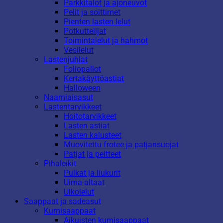
Parkkitalot ja ajoneuvot
Pelit ja soittimet
Pienten lasten lelut
Potkuttelijat
Toimintalelut ja hahmot
Vesilelut
Lastenjuhlat
Foliopallot
Kertakäyttöastiat
Halloween
Naamiaisasut
Lastentarvikkeet
Hoitotarvikkeet
Lasten astiat
Lasten kalusteet
Muovitettu frotee ja patjansuojat
Patjat ja peitteet
Pihaleikit
Pulkat ja liukurit
Uima-altaat
Ulkolelut
Saappaat ja sadeasut
Kumisaappaat
Aikuisten kumisaappaat