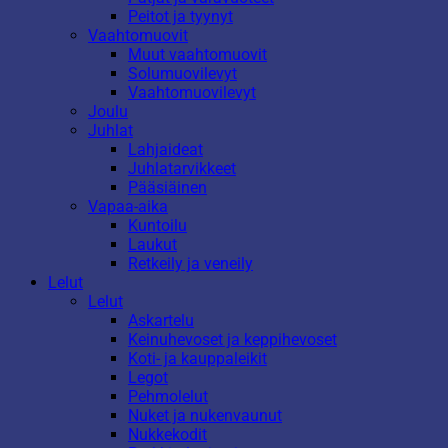
Peitot ja tyynyt
Vaahtomuovit
Muut vaahtomuovit
Solumuovilevyt
Vaahtomuovilevyt
Joulu
Juhlat
Lahjaideat
Juhlatarvikkeet
Pääsiäinen
Vapaa-aika
Kuntoilu
Laukut
Retkeily ja veneily
Lelut
Lelut
Askartelu
Keinuhevoset ja keppihevoset
Koti- ja kauppaleikit
Legot
Pehmolelut
Nuket ja nukenvaunut
Nukkekodit