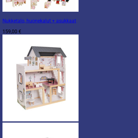
Nukketalo, huonekalut + asukkaat
159,00
€