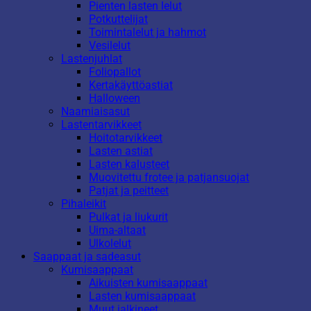
Pienten lasten lelut
Potkuttelijat
Toimintalelut ja hahmot
Vesilelut
Lastenjuhlat
Foliopallot
Kertakäyttöastiat
Halloween
Naamiaisasut
Lastentarvikkeet
Hoitotarvikkeet
Lasten astiat
Lasten kalusteet
Muovitettu frotee ja patjansuojat
Patjat ja peitteet
Pihaleikit
Pulkat ja liukurit
Uima-altaat
Ulkolelut
Saappaat ja sadeasut
Kumisaappaat
Aikuisten kumisaappaat
Lasten kumisaappaat
Muut jalkineet