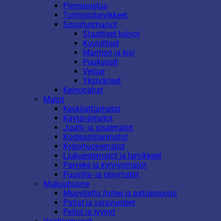
Piensisustus
Toimistotarvikkeet
Sisustusmuovit
Staattiset kalvot
Kuviolliset
Marmori ja kivi
Puukuosit
Velour
Yksiväriset
Keinonahat
Matot
Keskilattiamatot
Käytävämatot
Juutti- ja sisalmatot
Kosteantilanmatot
Kylpyhuonematot
Liukuestematot ja tarvikkeet
Parveke ja kynnysmatot
Puuvilla- ja räsymatot
Makuuhuone
Muovitettu frotee ja patjansuojat
Patjat ja varavuoteet
Peitot ja tyynyt