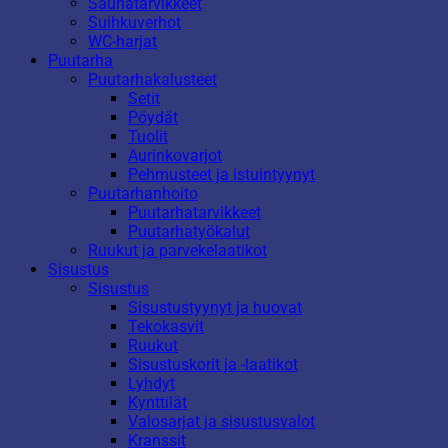
Saunatarvikkeet
Suihkuverhot
WC-harjat
Puutarha
Puutarhakalusteet
Setit
Pöydät
Tuolit
Aurinkovarjot
Pehmusteet ja istuintyynyt
Puutarhanhoito
Puutarhatarvikkeet
Puutarhatyökalut
Ruukut ja parvekelaatikot
Sisustus
Sisustus
Sisustustyynyt ja huovat
Tekokasvit
Ruukut
Sisustuskorit ja -laatikot
Lyhdyt
Kynttilät
Valosarjat ja sisustusvalot
Kranssit