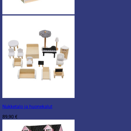
Nukketalo ja huonekalut
89,90
€