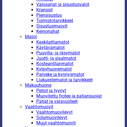
Valosarjat ja sisustusvalot
Kranssit
Piensisustus
Toimistotarvikkeet
Sisustusmuovit
Keinonahat
Matot
Keskilattiamatot
Käytävämatot
Puuvilla- ja räsymatot
Juutti- ja sisalmatot
Kosteantilanmatot
Kylpyhuonematot
Parveke ja kynnysmatot
Liukuestematot ja tarvikkeet
Makuuhuone
Peitot ja tyynyt
Muovitettu frotee ja patjansuojat
Patjat ja varavuoteet
Vaahtomuovit
Vaahtomuovilevyt
Solumuovilevyt
Muut vaahtomuovit