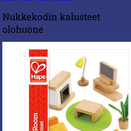
Nukkekodin kalusteet
olohuone