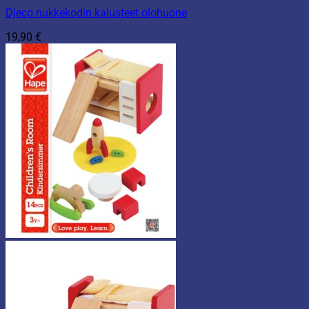
Djeco nukkekodin kalusteet olohuone
19,90
€