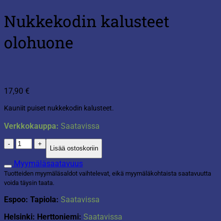
Nukkekodin kalusteet
olohuone
17,90
€
Kauniit puiset nukkekodin kalusteet.
Verkkokauppa:
Saatavissa
Nukkekodin
Lisää ostoskoriin
kalusteet
olohuone
Myymäläsaatavuus
määrä
Tuotteiden myymäläsaldot vaihtelevat, eikä myymäläkohtaista saatavuutta
voida täysin taata.
Espoo: Tapiola:
Saatavissa
Helsinki: Herttoniemi:
Saatavissa