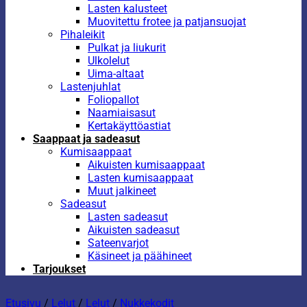
Lasten kalusteet
Muovitettu frotee ja patjansuojat
Pihaleikit
Pulkat ja liukurit
Ulkolelut
Uima-altaat
Lastenjuhlat
Foliopallot
Naamiaisasut
Kertakäyttöastiat
Saappaat ja sadeasut
Kumisaappaat
Aikuisten kumisaappaat
Lasten kumisaappaat
Muut jalkineet
Sadeasut
Lasten sadeasut
Aikuisten sadeasut
Sateenvarjot
Käsineet ja päähineet
Tarjoukset
Etusivu
/
Lelut
/
Lelut
/
Nukkekodit