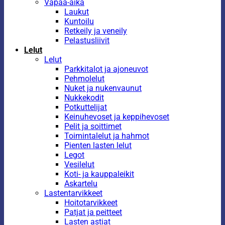
Vapaa-aika
Laukut
Kuntoilu
Retkeily ja veneily
Pelastusliivit
Lelut
Lelut
Parkkitalot ja ajoneuvot
Pehmolelut
Nuket ja nukenvaunut
Nukkekodit
Potkuttelijat
Keinuhevoset ja keppihevoset
Pelit ja soittimet
Toimintalelut ja hahmot
Pienten lasten lelut
Legot
Vesilelut
Koti- ja kauppaleikit
Askartelu
Lastentarvikkeet
Hoitotarvikkeet
Patjat ja peitteet
Lasten astiat