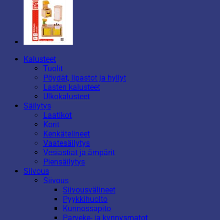
Kalusteet
Tuolit
Pöydät, lipastot ja hyllyt
Lasten kalusteet
Ulkokalusteet
Säilytys
Laatikot
Korit
Kenkätelineet
Vaatesäilytys
Vesiastiat ja ämpärit
Piensäilytys
Siivous
Siivous
Siivousvälineet
Pyykkihuolto
Kunnossapito
Parveke- ja kynnysmatot