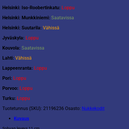
Helsinki: Iso-Roobertinkatu:
Loppu
Helsinki: Munkkiniemi:
Saatavissa
Helsinki: Suutarila:
Vähissä
Jyväskyla:
Loppu
Kouvola:
Saatavissa
Lahti:
Vähissä
Lappeenranta:
Loppu
Pori:
Loppu
Porvoo:
Loppu
Turku:
Loppu
Tuotetunnus (SKU):
21196236
Osasto:
Nukkekodit
Kuvaus
Sohvan leveys 11 cm.