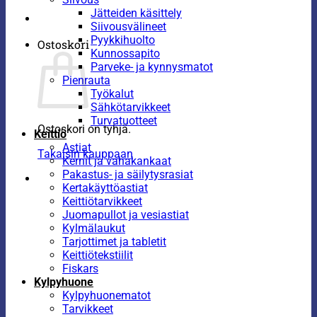
Jätteiden käsittely
Siivousvälineet
Pyykkihuolto
Ostoskori
Kunnossapito
Parveke- ja kynnysmatot
Pienrauta
Työkalut
Sähkötarvikkeet
Turvatuotteet
Ostoskori on tyhjä.
Keittiö
Astiat
Takaisin kauppaan
Kernit ja vahakankaat
Pakastus- ja säilytysrasiat
Kertakäyttöastiat
Keittiötarvikkeet
Juomapullot ja vesiastiat
Kylmälaukut
Tarjottimet ja tabletit
Keittiötekstiilit
Fiskars
Kylpyhuone
Kylpyhuonematot
Tarvikkeet