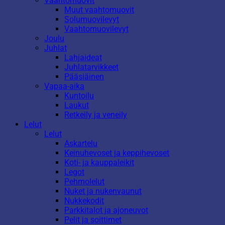
Vaahtomuovit
Muut vaahtomuovit
Solumuovilevyt
Vaahtomuovilevyt
Joulu
Juhlat
Lahjaideat
Juhlatarvikkeet
Pääsiäinen
Vapaa-aika
Kuntoilu
Laukut
Retkeily ja veneily
Lelut
Lelut
Askartelu
Keinuhevoset ja keppihevoset
Koti- ja kauppaleikit
Legot
Pehmolelut
Nuket ja nukenvaunut
Nukkekodit
Parkkitalot ja ajoneuvot
Pelit ja soittimet