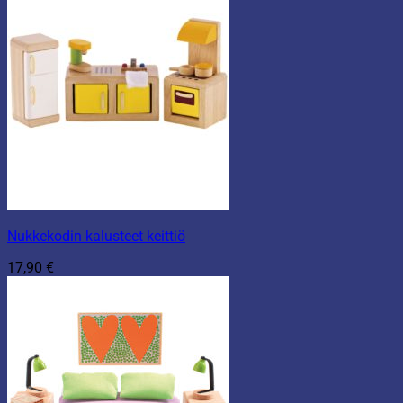
Nukkekodin kalusteet keittiö
17,90
€