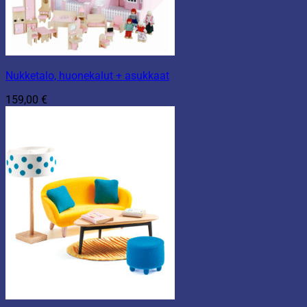
Nukketalo, huonekalut + asukkaat
159,00
€