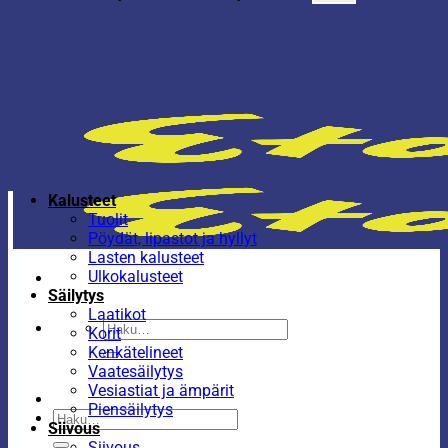
Kalusteet
Tuolit
Pöydät, lipastot ja hyllyt
Lasten kalusteet
Ulkokalusteet
Säilytys
Laatikot
Etsi:
Korit
Kenkätelineet
Vaatesäilytys
Vesiastiat ja ämpärit
Piensäilytys
Etsi:
Siivous
Siivous