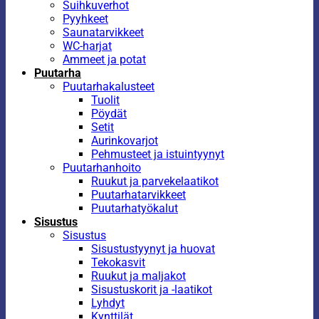
Suihkuverhot
Pyyhkeet
Saunatarvikkeet
WC-harjat
Ammeet ja potat
Puutarha
Puutarhakalusteet
Tuolit
Pöydät
Setit
Aurinkovarjot
Pehmusteet ja istuintyynyt
Puutarhanhoito
Ruukut ja parvekelaatikot
Puutarhatarvikkeet
Puutarhatyökalut
Sisustus
Sisustus
Sisustustyynyt ja huovat
Tekokasvit
Ruukut ja maljakot
Sisustuskorit ja -laatikot
Lyhdyt
Kynttilät