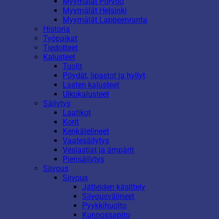
Myymälät Porvoo
Myymälät Helsinki
Myymälät Lappeenranta
Historia
Työpaikat
Tiedotteet
Kalusteet
Tuolit
Pöydät, lipastot ja hyllyt
Lasten kalusteet
Ulkokalusteet
Säilytys
Laatikot
Korit
Kenkätelineet
Vaatesäilytys
Vesiastiat ja ämpärit
Piensäilytys
Siivous
Siivous
Jätteiden käsittely
Siivousvälineet
Pyykkihuolto
Kunnossapito