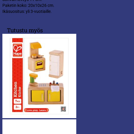
Paketin koko: 20x10x26 cm.
Ikäsuositus: yli 3-vuotiaille.
Tutustu myös