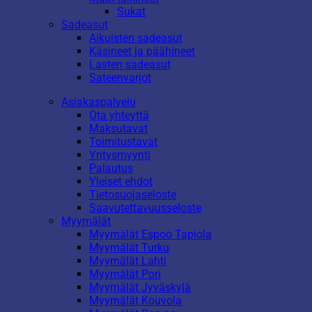
Sukat
Sadeasut
Aikuisten sadeasut
Käsineet ja päähineet
Lasten sadeasut
Sateenvarjot
Asiakaspalvelu
Ota yhteyttä
Maksutavat
Toimitustavat
Yritysmyynti
Palautus
Yleiset ehdot
Tietosuojaseloste
Saavutettavuusseloste
Myymälät
Myymälät Espoo Tapiola
Myymälät Turku
Myymälät Lahti
Myymälät Pori
Myymälät Jyväskylä
Myymälät Kouvola