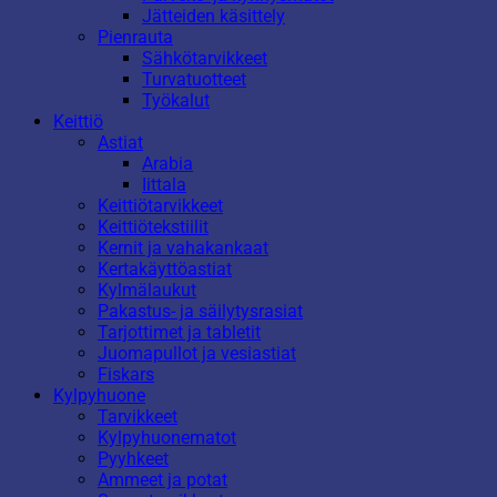
Jätteiden käsittely
Pienrauta
Sähkötarvikkeet
Turvatuotteet
Työkalut
Keittiö
Astiat
Arabia
Iittala
Keittiötarvikkeet
Keittiötekstiilit
Kernit ja vahakankaat
Kertakäyttöastiat
Kylmälaukut
Pakastus- ja säilytysrasiat
Tarjottimet ja tabletit
Juomapullot ja vesiastiat
Fiskars
Kylpyhuone
Tarvikkeet
Kylpyhuonematot
Pyyhkeet
Ammeet ja potat