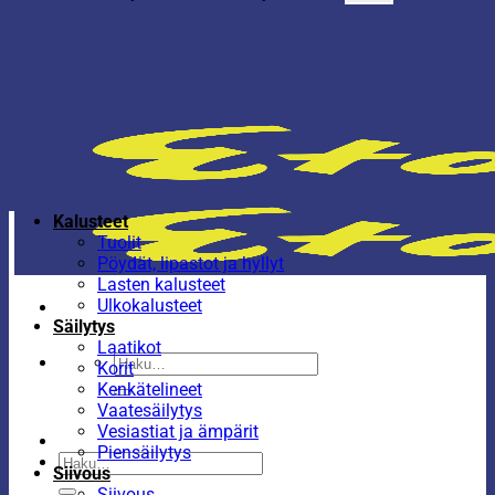
Kalusteet
Tuolit
Pöydät, lipastot ja hyllyt
Lasten kalusteet
Ulkokalusteet
Säilytys
Laatikot
Etsi:
Korit
Kenkätelineet
Vaatesäilytys
Vesiastiat ja ämpärit
Piensäilytys
Etsi:
Siivous
Siivous