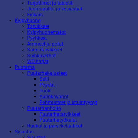
Tarjottimet ja tabletit
Juomapullot ja vesiastiat
Fiskars
Kylpyhuone
Tarvikkeet
Kylpyhuonematot
Pyyhkeet
Ammeet ja potat
Saunatarvikkeet
Suihkuverhot
WC-harjat
Puutarha
Puutarhakalusteet
Setit
Pöydät
Tuolit
Aurinkovarjot
Pehmusteet ja istuintyynyt
Puutarhanhoito
Puutarhatarvikkeet
Puutarhatyökalut
Ruukut ja parvekelaatikot
Sisustus
Sisustus