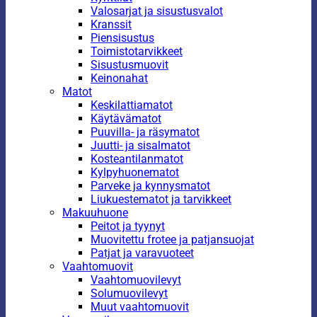
Valosarjat ja sisustusvalot
Kranssit
Piensisustus
Toimistotarvikkeet
Sisustusmuovit
Keinonahat
Matot
Keskilattiamatot
Käytävämatot
Puuvilla- ja räsymatot
Juutti- ja sisalmatot
Kosteantilanmatot
Kylpyhuonematot
Parveke ja kynnysmatot
Liukuestematot ja tarvikkeet
Makuuhuone
Peitot ja tyynyt
Muovitettu frotee ja patjansuojat
Patjat ja varavuoteet
Vaahtomuovit
Vaahtomuovilevyt
Solumuovilevyt
Muut vaahtomuovit