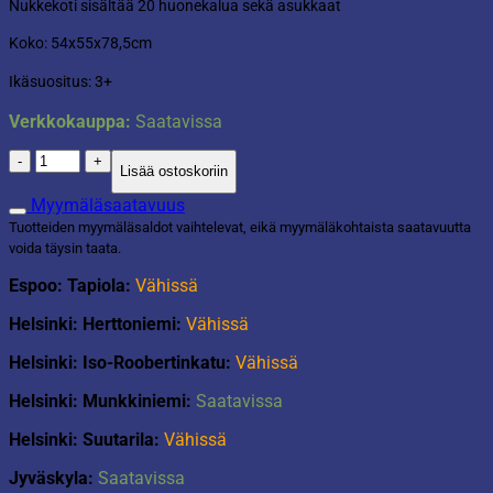
Nukkekoti sisältää 20 huonekalua sekä asukkaat
Koko: 54x55x78,5cm
Ikäsuositus: 3+
Verkkokauppa:
Saatavissa
Nukketalo,
Lisää ostoskoriin
huonekalut
+
Myymäläsaatavuus
asukkaat
Tuotteiden myymäläsaldot vaihtelevat, eikä myymäläkohtaista saatavuutta
määrä
voida täysin taata.
Espoo: Tapiola:
Vähissä
Helsinki: Herttoniemi:
Vähissä
Helsinki: Iso-Roobertinkatu:
Vähissä
Helsinki: Munkkiniemi:
Saatavissa
Helsinki: Suutarila:
Vähissä
Jyväskyla:
Saatavissa