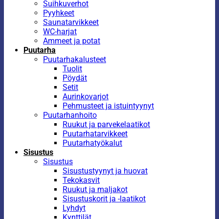
Suihkuverhot
Pyyhkeet
Saunatarvikkeet
WC-harjat
Ammeet ja potat
Puutarha
Puutarhakalusteet
Tuolit
Pöydät
Setit
Aurinkovarjot
Pehmusteet ja istuintyynyt
Puutarhanhoito
Ruukut ja parvekelaatikot
Puutarhatarvikkeet
Puutarhatyökalut
Sisustus
Sisustus
Sisustustyynyt ja huovat
Tekokasvit
Ruukut ja maljakot
Sisustuskorit ja -laatikot
Lyhdyt
Kynttilät