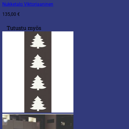
Nukketalo Viktoriaaninen
135,00
€
Tutustu myös