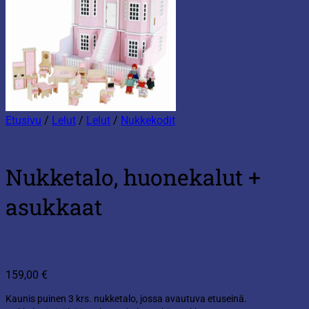
Etusivu
/
Lelut
/
Lelut
/
Nukkekodit
Nukketalo, huonekalut +
asukkaat
159,00
€
Kaunis puinen 3 krs. nukketalo, jossa avautuva etuseinä.