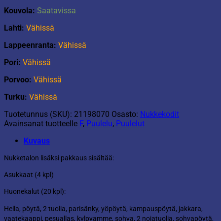
Kouvola:
Saatavissa
Lahti:
Vähissä
Lappeenranta:
Vähissä
Pori:
Vähissä
Porvoo:
Vähissä
Turku:
Vähissä
Tuotetunnus (SKU):
21198070
Osasto:
Nukkekodit
Avainsanat tuotteelle
F
,
Puulelu
,
Puulelut
Kuvaus
Nukketalon lisäksi pakkaus sisältää:
Asukkaat (4 kpl)
Huonekalut (20 kpl):
Hella, pöytä, 2 tuolia, parisänky, yöpöytä, kampauspöytä, jakkara,
vaatekaappi, pesuallas, kylpyamme, sohva, 2 nojatuolia, sohvapöytä,