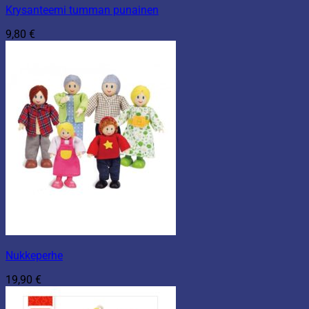
Krysanteemi tumman punainen
9,80
€
Nukkeperhe
19,90
€