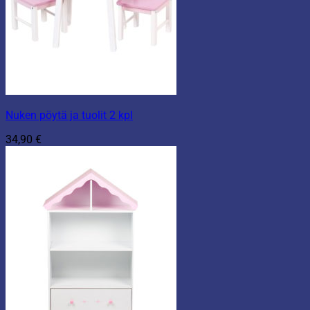
Nuken pöytä ja tuolit 2 kpl
34,90
€