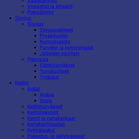
Vaatesäilytys
Vesiastiat ja ämpärit
Piensäilytys
Siivous
Siivous
Siivousvälineet
Pyykkihuolto
Kunnossapito
Parveke- ja kynnysmatot
Jätteiden käsittely
Pienrauta
Sähkötarvikkeet
Turvatuotteet
Työkalut
Keittiö
Astiat
Arabia
Iittala
Keittiötarvikkeet
Keittiötekstiilit
Kernit ja vahakankaat
Kertakäyttöastiat
Kylmälaukut
Pakastus- ja säilytysrasiat