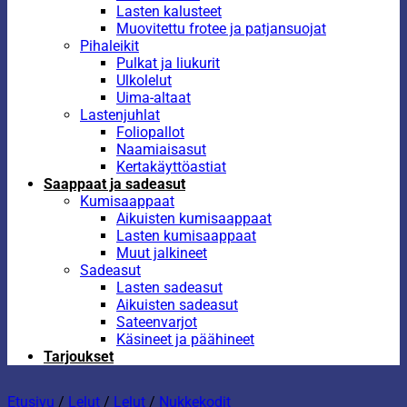
Lasten kalusteet
Muovitettu frotee ja patjansuojat
Pihaleikit
Pulkat ja liukurit
Ulkolelut
Uima-altaat
Lastenjuhlat
Foliopallot
Naamiaisasut
Kertakäyttöastiat
Saappaat ja sadeasut
Kumisaappaat
Aikuisten kumisaappaat
Lasten kumisaappaat
Muut jalkineet
Sadeasut
Lasten sadeasut
Aikuisten sadeasut
Sateenvarjot
Käsineet ja päähineet
Tarjoukset
Etusivu
/
Lelut
/
Lelut
/
Nukkekodit