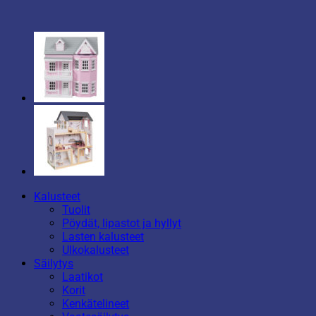
Kalusteet
Tuolit
Pöydät, lipastot ja hyllyt
Lasten kalusteet
Ulkokalusteet
Säilytys
Laatikot
Korit
Kenkätelineet