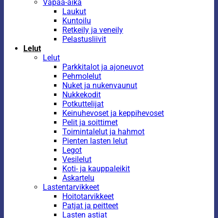
Vapaa-aika
Laukut
Kuntoilu
Retkeily ja veneily
Pelastusliivit
Lelut
Lelut
Parkkitalot ja ajoneuvot
Pehmolelut
Nuket ja nukenvaunut
Nukkekodit
Potkuttelijat
Keinuhevoset ja keppihevoset
Pelit ja soittimet
Toimintalelut ja hahmot
Pienten lasten lelut
Legot
Vesilelut
Koti- ja kauppaleikit
Askartelu
Lastentarvikkeet
Hoitotarvikkeet
Patjat ja peitteet
Lasten astiat