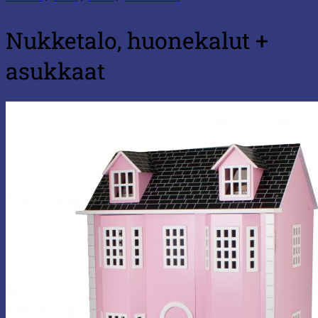
Nukketalo, huonekalut +
asukkaat