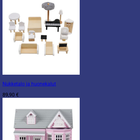
Nukketalo ja huonekalut
89,90
€