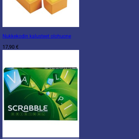
Nukkekodin kalusteet olohuone
17,90
€