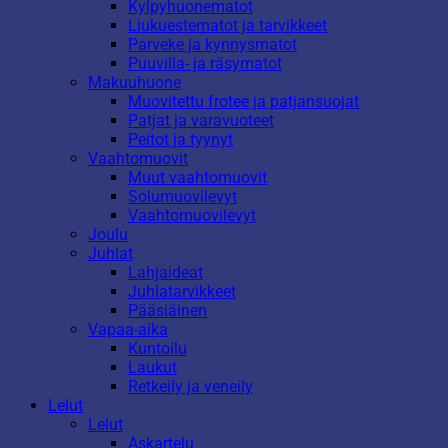
Kylpyhuonematot
Liukuestematot ja tarvikkeet
Parveke ja kynnysmatot
Puuvilla- ja räsymatot
Makuuhuone
Muovitettu frotee ja patjansuojat
Patjat ja varavuoteet
Peitot ja tyynyt
Vaahtomuovit
Muut vaahtomuovit
Solumuovilevyt
Vaahtomuovilevyt
Joulu
Juhlat
Lahjaideat
Juhlatarvikkeet
Pääsiäinen
Vapaa-aika
Kuntoilu
Laukut
Retkeily ja veneily
Lelut
Lelut
Askartelu