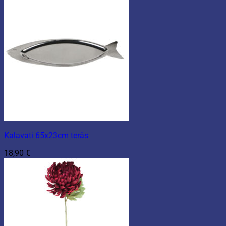
Kalavati 65x23cm teräs
18,90
€