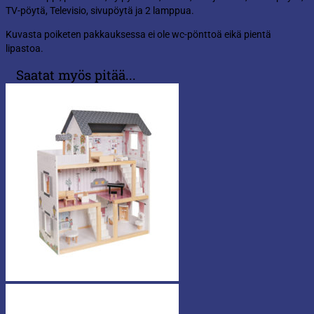
TV-pöytä, Televisio, sivupöytä ja 2 lamppua.
Kuvasta poiketen pakkauksessa ei ole wc-pönttoä eikä pientä
lipastoa.
Saatat myös pitää...