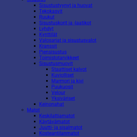
Sisustustyynyt ja huovat
Tekokasvit
Ruukut
Sisustuskorit ja -laatikot
Lyhdyt
Kynttilät
Valosarjat ja sisustusvalot
Kranssit
Piensisustus
Toimistotarvikkeet
Sisustusmuovit
Staattiset kalvot
Kuviolliset
Marmori ja kivi
Puukuosit
Velour
Yksiväriset
Keinonahat
Matot
Keskilattiamatot
Käytävämatot
Juutti- ja sisalmatot
Kosteantilanmatot