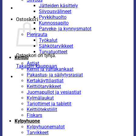
Jätteiden käsittely
Siivousvälineet
Pyykkihuolto
Ostoskori
Kunnossapito
Parveke- ja kynnysmatot
Pienrauta
Työkalut
Sähkötarvikkeet
Turvatuotteet
Ostoskori on tyhjä.
Keittiö
Astiat
Takaisin kauppaan
Kernit ja vahakankaat
Pakastus- ja säilytysrasiat
Kertakäyttöastiat
Keittiötarvikkeet
Juomapullot ja vesiastiat
Kylmälaukut
Tarjottimet ja tabletit
Keittiötekstiilit
Fiskars
Kylpyhuone
Kylpyhuonematot
Tarvikkeet