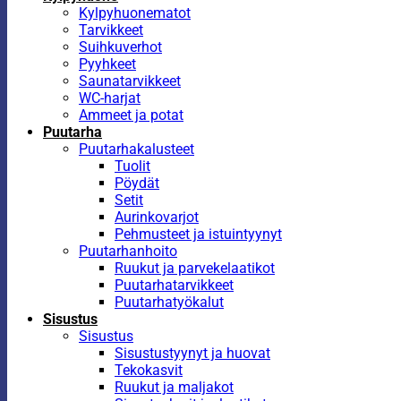
Kylpyhuonematot
Tarvikkeet
Suihkuverhot
Pyyhkeet
Saunatarvikkeet
WC-harjat
Ammeet ja potat
Puutarha
Puutarhakalusteet
Tuolit
Pöydät
Setit
Aurinkovarjot
Pehmusteet ja istuintyynyt
Puutarhanhoito
Ruukut ja parvekelaatikot
Puutarhatarvikkeet
Puutarhatyökalut
Sisustus
Sisustus
Sisustustyynyt ja huovat
Tekokasvit
Ruukut ja maljakot