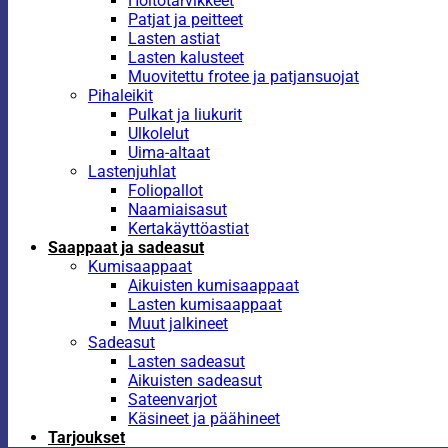
Hoitotarvikkeet
Patjat ja peitteet
Lasten astiat
Lasten kalusteet
Muovitettu frotee ja patjansuojat
Pihaleikit
Pulkat ja liukurit
Ulkolelut
Uima-altaat
Lastenjuhlat
Foliopallot
Naamiaisasut
Kertakäyttöastiat
Saappaat ja sadeasut
Kumisaappaat
Aikuisten kumisaappaat
Lasten kumisaappaat
Muut jalkineet
Sadeasut
Lasten sadeasut
Aikuisten sadeasut
Sateenvarjot
Käsineet ja päähineet
Tarjoukset