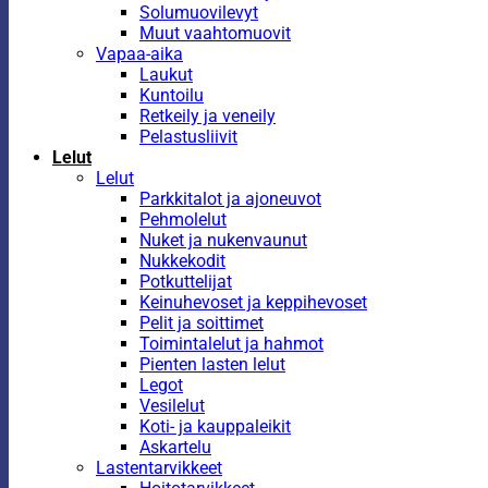
Solumuovilevyt
Muut vaahtomuovit
Vapaa-aika
Laukut
Kuntoilu
Retkeily ja veneily
Pelastusliivit
Lelut
Lelut
Parkkitalot ja ajoneuvot
Pehmolelut
Nuket ja nukenvaunut
Nukkekodit
Potkuttelijat
Keinuhevoset ja keppihevoset
Pelit ja soittimet
Toimintalelut ja hahmot
Pienten lasten lelut
Legot
Vesilelut
Koti- ja kauppaleikit
Askartelu
Lastentarvikkeet