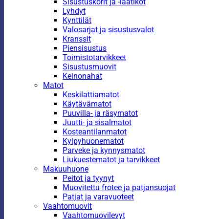
Sisustuskorit ja -laatikot
Lyhdyt
Kynttilät
Valosarjat ja sisustusvalot
Kranssit
Piensisustus
Toimistotarvikkeet
Sisustusmuovit
Keinonahat
Matot
Keskilattiamatot
Käytävämatot
Puuvilla- ja räsymatot
Juutti- ja sisalmatot
Kosteantilanmatot
Kylpyhuonematot
Parveke ja kynnysmatot
Liukuestematot ja tarvikkeet
Makuuhuone
Peitot ja tyynyt
Muovitettu frotee ja patjansuojat
Patjat ja varavuoteet
Vaahtomuovit
Vaahtomuovilevyt