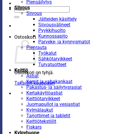
Piensäilytys
Siivous
Etsi:
Siivous
Jätteiden käsittely
Siivousvälineet
Pyykkihuolto
Kunnossapito
Ostoskori
Parveke- ja kynnysmatot
Pienrauta
Työkalut
Sähkötarvikkeet
Turvatuotteet
Keittiö
Ostoskori on tyhjä.
Astiat
Kernit ja vahakankaat
Takaisin kauppaan
Pakastus- ja säilytysrasiat
Kertakäyttöastiat
Keittiötarvikkeet
Juomapullot ja vesiastiat
Kylmälaukut
Tarjottimet ja tabletit
Keittiötekstiilit
Fiskars
Kylpyhuone