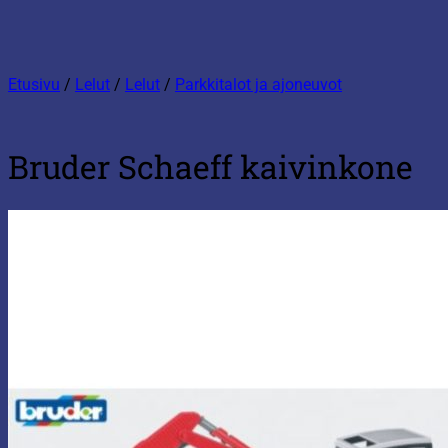
Etusivu
/
Lelut
/
Lelut
/
Parkkitalot ja ajoneuvot
Bruder Schaeff kaivinkone