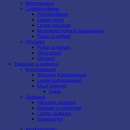
Naamiaisasut
Lastentarvikkeet
Hoitotarvikkeet
Lasten astiat
Lasten kalusteet
Muovitettu frotee ja patjansuojat
Patjat ja peitteet
Pihaleikit
Pulkat ja liukurit
Uima-altaat
Ulkolelut
Saappaat ja sadeasut
Kumisaappaat
Aikuisten kumisaappaat
Lasten kumisaappaat
Muut jalkineet
Sukat
Sadeasut
Aikuisten sadeasut
Käsineet ja päähineet
Lasten sadeasut
Sateenvarjot
Asiakaspalvelu