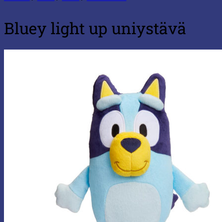
Bluey light up uniystävä