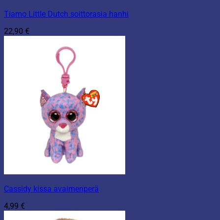
Tiamo Little Dutch soittorasia hanhi
22,90
€
Cassidy kissa avaimenperä
4,99
€