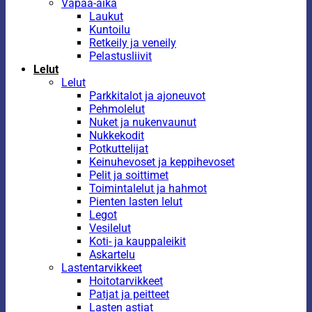
Vapaa-aika
Laukut
Kuntoilu
Retkeily ja veneily
Pelastusliivit
Lelut
Lelut
Parkkitalot ja ajoneuvot
Pehmolelut
Nuket ja nukenvaunut
Nukkekodit
Potkuttelijat
Keinuhevoset ja keppihevoset
Pelit ja soittimet
Toimintalelut ja hahmot
Pienten lasten lelut
Legot
Vesilelut
Koti- ja kauppaleikit
Askartelu
Lastentarvikkeet
Hoitotarvikkeet
Patjat ja peitteet
Lasten astiat