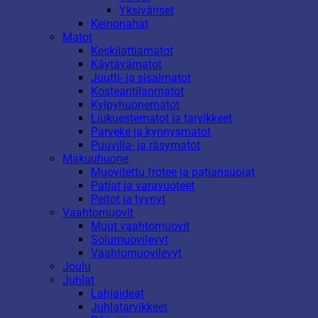
Yksiväriset
Keinonahat
Matot
Keskilattiamatot
Käytävämatot
Juutti- ja sisalmatot
Kosteantilanmatot
Kylpyhuonematot
Liukuestematot ja tarvikkeet
Parveke ja kynnysmatot
Puuvilla- ja räsymatot
Makuuhuone
Muovitettu frotee ja patjansuojat
Patjat ja varavuoteet
Peitot ja tyynyt
Vaahtomuovit
Muut vaahtomuovit
Solumuovilevyt
Vaahtomuovilevyt
Joulu
Juhlat
Lahjaideat
Juhlatarvikkeet