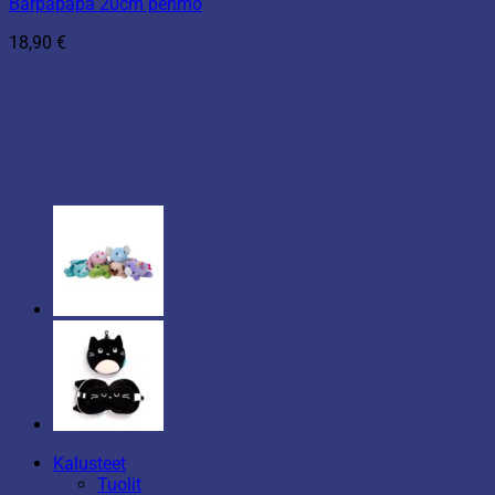
Barpapapa 20cm pehmo
18,90
€
Kalusteet
Tuolit