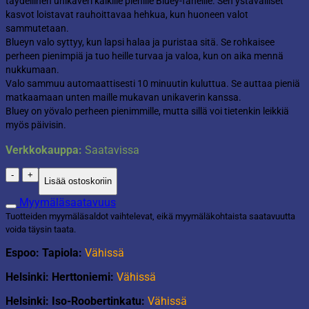
täydellinen unikaveri kaikille pienille Bluey-faneille. Sen ystävälliset
kasvot loistavat rauhoittavaa hehkua, kun huoneen valot
sammutetaan.
Blueyn valo syttyy, kun lapsi halaa ja puristaa sitä. Se rohkaisee
perheen pienimpiä ja tuo heille turvaa ja valoa, kun on aika mennä
nukkumaan.
Valo sammuu automaattisesti 10 minuutin kuluttua. Se auttaa pieniä
matkaamaan unten maille mukavan unikaverin kanssa.
Bluey on yövalo perheen pienimmille, mutta sillä voi tietenkin leikkiä
myös päivisin.
Verkkokauppa:
Saatavissa
Bluey
Lisää ostoskoriin
light
up
Myymäläsaatavuus
uniystävä
Tuotteiden myymäläsaldot vaihtelevat, eikä myymäläkohtaista saatavuutta
määrä
voida täysin taata.
Espoo: Tapiola:
Vähissä
Helsinki: Herttoniemi:
Vähissä
Helsinki: Iso-Roobertinkatu:
Vähissä