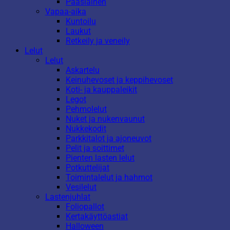
Pääsiäinen
Vapaa-aika
Kuntoilu
Laukut
Retkeily ja veneily
Lelut
Lelut
Askartelu
Keinuhevoset ja keppihevoset
Koti- ja kauppaleikit
Legot
Pehmolelut
Nuket ja nukenvaunut
Nukkekodit
Parkkitalot ja ajoneuvot
Pelit ja soittimet
Pienten lasten lelut
Potkuttelijat
Toimintalelut ja hahmot
Vesilelut
Lastenjuhlat
Foliopallot
Kertakäyttöastiat
Halloween