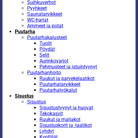
Suihkuverhot
Pyyhkeet
Saunatarvikkeet
WC-harjat
Ammeet ja potat
Puutarha
Puutarhakalusteet
Tuolit
Pöydät
Setit
Aurinkovarjot
Pehmusteet ja istuintyynyt
Puutarhanhoito
Ruukut ja parvekelaatikot
Puutarhatarvikkeet
Puutarhatyökalut
Sisustus
Sisustus
Sisustustyynyt ja huovat
Tekokasvit
Ruukut ja maljakot
Sisustuskorit ja -laatikot
Lyhdyt
Kynttilät