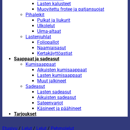
Lasten kalusteet
Muovitettu frotee ja patjansuojat
Pihaleikit
Pulkat ja liukurit
Ulkolelut
Uima-altaat
Lastenjuhlat
Foliopallot
Naamiaisasut
Kertakäyttöastiat
Saappaat ja sadeasut
Kumisaappaat
Aikuisten kumisaappaat
Lasten kumisaappaat
Muut jalkineet
Sadeasut
Lasten sadeasut
Aikuisten sadeasut
Sateenvarjot
Käsineet ja päähineet
Tarjoukset
Etusivu
/
Lelut
/
Lelut
/
Pehmolelut