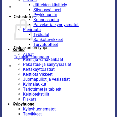
Jätteiden käsittely
Siivousvälineet
Pyykkihuolto
Ostoskori
Kunnossapito
Parveke- ja kynnysmatot
Pienrauta
Työkalut
Sähkötarvikkeet
Turvatuotteet
Ostoskori on tyhjä.
Keittiö
Astiat
Takaisin kauppaan
Kernit ja vahakankaat
Pakastus- ja säilytysrasiat
Kertakäyttöastiat
Keittiötarvikkeet
Juomapullot ja vesiastiat
Kylmälaukut
Tarjottimet ja tabletit
Keittiötekstiilit
Fiskars
Kylpyhuone
Kylpyhuonematot
Tarvikkeet