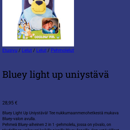
Etusivu
/
Lelut
/
Lelut
/
Pehmolelut
Bluey light up uniystävä
28,95
€
Bluey Light Up Uniystävä! Tee nukkumaanmenohetkestä mukava
Bluey-valon avulla.
Pehmeä Bluey-aiheinen 2 in 1 -pehmolelu, jossa on yövalo, on