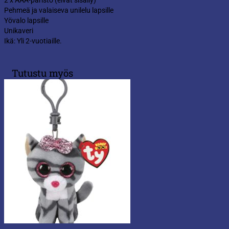
2 x AAA-paristo (eivät sisälly)
Pehmeä ja valaiseva unilelu lapsille
Yövalo lapsille
Unikaveri
Ikä: Yli 2-vuotiaille.
Tutustu myös