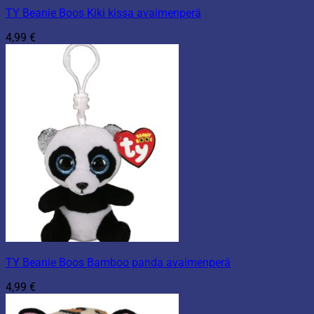
TY Beanie Boos Kiki kissa avaimenperä
4,99
€
TY Beanie Boos Bamboo panda avaimenperä
4,99
€