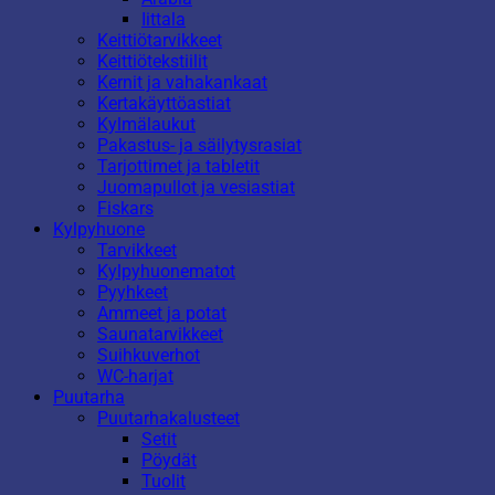
Iittala
Keittiötarvikkeet
Keittiötekstiilit
Kernit ja vahakankaat
Kertakäyttöastiat
Kylmälaukut
Pakastus- ja säilytysrasiat
Tarjottimet ja tabletit
Juomapullot ja vesiastiat
Fiskars
Kylpyhuone
Tarvikkeet
Kylpyhuonematot
Pyyhkeet
Ammeet ja potat
Saunatarvikkeet
Suihkuverhot
WC-harjat
Puutarha
Puutarhakalusteet
Setit
Pöydät
Tuolit