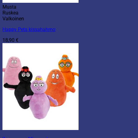
Musta
Ruskea
Valkoinen
Happy Pets kissahahmo
18,90
€