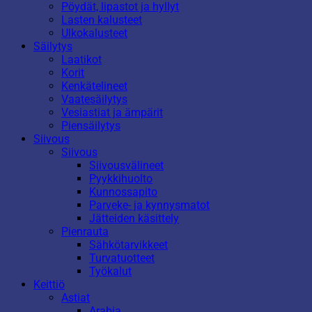
Pöydät, lipastot ja hyllyt
Lasten kalusteet
Ulkokalusteet
Säilytys
Laatikot
Korit
Kenkätelineet
Vaatesäilytys
Vesiastiat ja ämpärit
Piensäilytys
Siivous
Siivous
Siivousvälineet
Pyykkihuolto
Kunnossapito
Parveke- ja kynnysmatot
Jätteiden käsittely
Pienrauta
Sähkötarvikkeet
Turvatuotteet
Työkalut
Keittiö
Astiat
Arabia