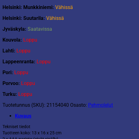
Helsinki: Munkkiniemi:
Vähissä
Helsinki: Suutarila:
Vähissä
Jyväskyla:
Saatavissa
Kouvola:
Loppu
Lahti:
Loppu
Lappeenranta:
Loppu
Pori:
Loppu
Porvoo:
Loppu
Turku:
Loppu
Tuotetunnus (SKU):
21154040
Osasto:
Pehmolelut
Kuvaus
Tekniset tiedot
Tuotteen koko: 13 x 16 x 25 cm