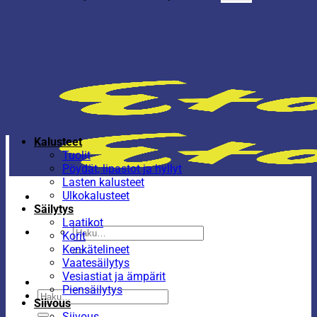
Kalusteet
Tuolit
Pöydät, lipastot ja hyllyt
Lasten kalusteet
Ulkokalusteet
Säilytys
Laatikot
Etsi:
Korit
Kenkätelineet
Vaatesäilytys
Vesiastiat ja ämpärit
Piensäilytys
Etsi:
Siivous
Siivous