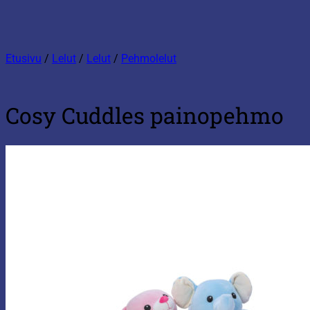
Etusivu
/
Lelut
/
Lelut
/
Pehmolelut
Cosy Cuddles painopehmo