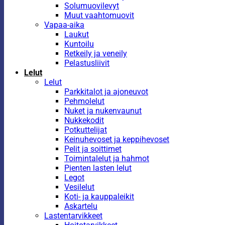
Solumuovilevyt
Muut vaahtomuovit
Vapaa-aika
Laukut
Kuntoilu
Retkeily ja veneily
Pelastusliivit
Lelut
Lelut
Parkkitalot ja ajoneuvot
Pehmolelut
Nuket ja nukenvaunut
Nukkekodit
Potkuttelijat
Keinuhevoset ja keppihevoset
Pelit ja soittimet
Toimintalelut ja hahmot
Pienten lasten lelut
Legot
Vesilelut
Koti- ja kauppaleikit
Askartelu
Lastentarvikkeet