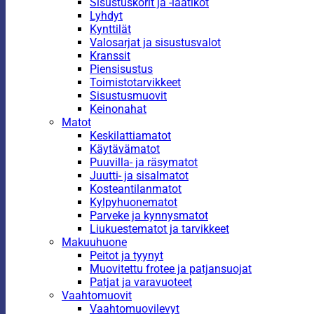
Sisustuskorit ja -laatikot
Lyhdyt
Kynttilät
Valosarjat ja sisustusvalot
Kranssit
Piensisustus
Toimistotarvikkeet
Sisustusmuovit
Keinonahat
Matot
Keskilattiamatot
Käytävämatot
Puuvilla- ja räsymatot
Juutti- ja sisalmatot
Kosteantilanmatot
Kylpyhuonematot
Parveke ja kynnysmatot
Liukuestematot ja tarvikkeet
Makuuhuone
Peitot ja tyynyt
Muovitettu frotee ja patjansuojat
Patjat ja varavuoteet
Vaahtomuovit
Vaahtomuovilevyt