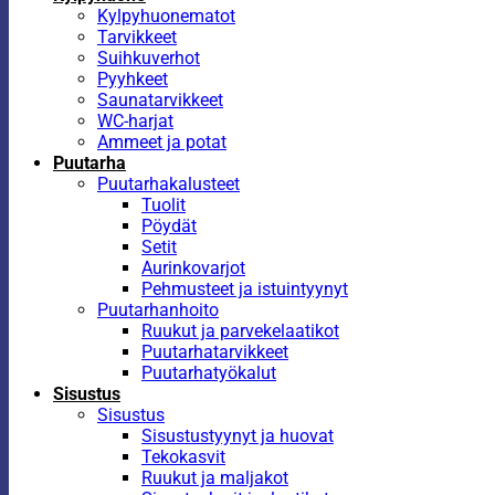
Kylpyhuonematot
Tarvikkeet
Suihkuverhot
Pyyhkeet
Saunatarvikkeet
WC-harjat
Ammeet ja potat
Puutarha
Puutarhakalusteet
Tuolit
Pöydät
Setit
Aurinkovarjot
Pehmusteet ja istuintyynyt
Puutarhanhoito
Ruukut ja parvekelaatikot
Puutarhatarvikkeet
Puutarhatyökalut
Sisustus
Sisustus
Sisustustyynyt ja huovat
Tekokasvit
Ruukut ja maljakot