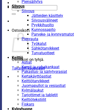
Piensäilytys
Siivous
Etsi:
Siivous
Jätteiden käsittely
Siivousvälineet
Pyykkihuolto
Kunnossapito
Ostoskori
Parveke- ja kynnysmatot
Pienrauta
Työkalut
Sähkötarvikkeet
Turvatuotteet
Keittiö
Ostoskori on tyhjä.
Astiat
Kernit ja vahakankaat
Takaisin kauppaan
Pakastus- ja säilytysrasiat
Kertakäyttöastiat
Keittiötarvikkeet
Juomapullot ja vesiastiat
Kylmälaukut
Tarjottimet ja tabletit
Keittiötekstiilit
Fiskars
Kylpyhuone