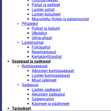
Hoitotarvikkeet
Patjat ja peitteet
Lasten astiat
Lasten kalusteet
Muovitettu frotee ja patjansuojat
Pihaleikit
Pulkat ja liukurit
Ulkolelut
Uima-altaat
Lastenjuhlat
Foliopallot
Naamiaisasut
Kertakäyttöastiat
Saappaat ja sadeasut
Kumisaappaat
Aikuisten kumisaappaat
Lasten kumisaappaat
Muut jalkineet
Sadeasut
Lasten sadeasut
Aikuisten sadeasut
Sateenvarjot
Käsineet ja päähineet
Tarjoukset