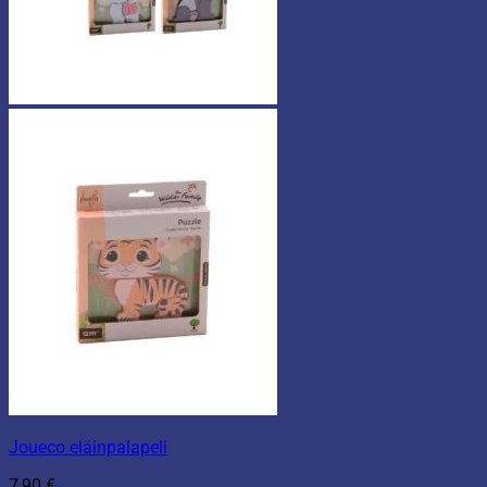
Joueco eläinpalapeli
7,90
€