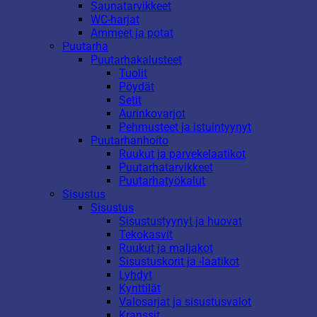
Saunatarvikkeet
WC-harjat
Ammeet ja potat
Puutarha
Puutarhakalusteet
Tuolit
Pöydät
Setit
Aurinkovarjot
Pehmusteet ja istuintyynyt
Puutarhanhoito
Ruukut ja parvekelaatikot
Puutarhatarvikkeet
Puutarhatyökalut
Sisustus
Sisustus
Sisustustyynyt ja huovat
Tekokasvit
Ruukut ja maljakot
Sisustuskorit ja -laatikot
Lyhdyt
Kynttilät
Valosarjat ja sisustusvalot
Kranssit