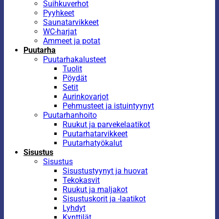
Suihkuverhot
Pyyhkeet
Saunatarvikkeet
WC-harjat
Ammeet ja potat
Puutarha
Puutarhakalusteet
Tuolit
Pöydät
Setit
Aurinkovarjot
Pehmusteet ja istuintyynyt
Puutarhanhoito
Ruukut ja parvekelaatikot
Puutarhatarvikkeet
Puutarhatyökalut
Sisustus
Sisustus
Sisustustyynyt ja huovat
Tekokasvit
Ruukut ja maljakot
Sisustuskorit ja -laatikot
Lyhdyt
Kynttilät