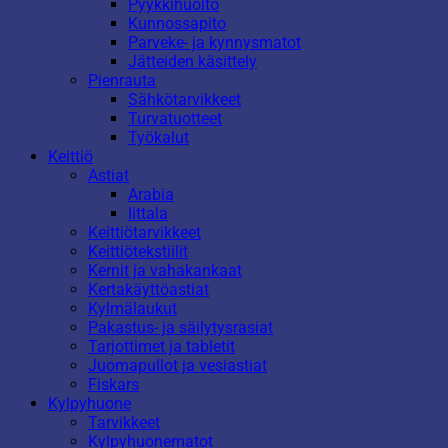
Pyykkihuolto
Kunnossapito
Parveke- ja kynnysmatot
Jätteiden käsittely
Pienrauta
Sähkötarvikkeet
Turvatuotteet
Työkalut
Keittiö
Astiat
Arabia
Iittala
Keittiötarvikkeet
Keittiötekstiilit
Kernit ja vahakankaat
Kertakäyttöastiat
Kylmälaukut
Pakastus- ja säilytysrasiat
Tarjottimet ja tabletit
Juomapullot ja vesiastiat
Fiskars
Kylpyhuone
Tarvikkeet
Kylpyhuonematot