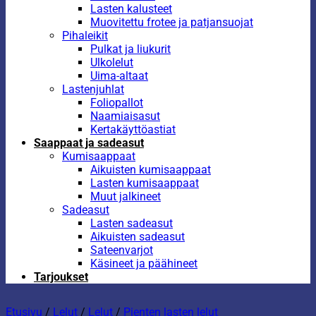
Lasten kalusteet
Muovitettu frotee ja patjansuojat
Pihaleikit
Pulkat ja liukurit
Ulkolelut
Uima-altaat
Lastenjuhlat
Foliopallot
Naamiaisasut
Kertakäyttöastiat
Saappaat ja sadeasut
Kumisaappaat
Aikuisten kumisaappaat
Lasten kumisaappaat
Muut jalkineet
Sadeasut
Lasten sadeasut
Aikuisten sadeasut
Sateenvarjot
Käsineet ja päähineet
Tarjoukset
Etusivu
/
Lelut
/
Lelut
/
Pienten lasten lelut