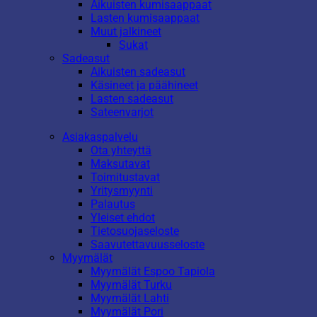
Aikuisten kumisaappaat
Lasten kumisaappaat
Muut jalkineet
Sukat
Sadeasut
Aikuisten sadeasut
Käsineet ja päähineet
Lasten sadeasut
Sateenvarjot
Asiakaspalvelu
Ota yhteyttä
Maksutavat
Toimitustavat
Yritysmyynti
Palautus
Yleiset ehdot
Tietosuojaseloste
Saavutettavuusseloste
Myymälät
Myymälät Espoo Tapiola
Myymälät Turku
Myymälät Lahti
Myymälät Pori