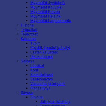
Myymälät Jyväskylä
Myymälät Kouvola
Myymälät Porvoo
Myymälät Helsinki
Myymälät Lappeenranta
Historia
Työpaikat
Tiedotteet
Kalusteet
Tuolit
Pöydät, lipastot ja hyllyt
Lasten kalusteet
Ulkokalusteet
Säilytys
Laatikot
Korit
Kenkätelineet
Vaatesäilytys
Vesiastiat ja ämpärit
Piensäilytys
Siivous
Siivous
Jätteiden käsittely