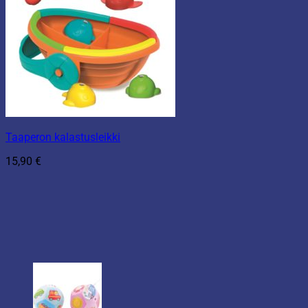
Taaperon kalastusleikki
15,90
€