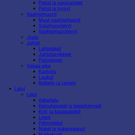
Patjat ja varavuoteet
Peitot ja tyynyt
Vaahtomuovit
Muut vaahtomuovit
Solumuovilevyt
Vaahtomuovilevyt
Joulu
Juhlat
Lahjaideat
Juhlatarvikkeet
Pääsiäinen
Vapaa-aika
Kuntoilu
Laukut
Retkeily ja veneily
Lelut
Lelut
Askartelu
Keinuhevoset ja keppihevoset
Koti- ja kauppaleikit
Legot
Pehmolelut
Nuket ja nukenvaunut
Nukkekodit