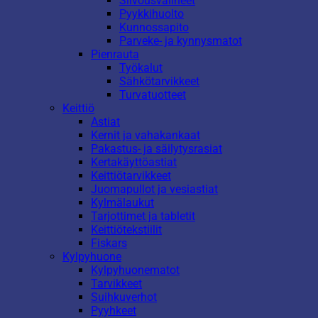
Siivousvälineet
Pyykkihuolto
Kunnossapito
Parveke- ja kynnysmatot
Pienrauta
Työkalut
Sähkötarvikkeet
Turvatuotteet
Keittiö
Astiat
Kernit ja vahakankaat
Pakastus- ja säilytysrasiat
Kertakäyttöastiat
Keittiötarvikkeet
Juomapullot ja vesiastiat
Kylmälaukut
Tarjottimet ja tabletit
Keittiötekstiilit
Fiskars
Kylpyhuone
Kylpyhuonematot
Tarvikkeet
Suihkuverhot
Pyyhkeet