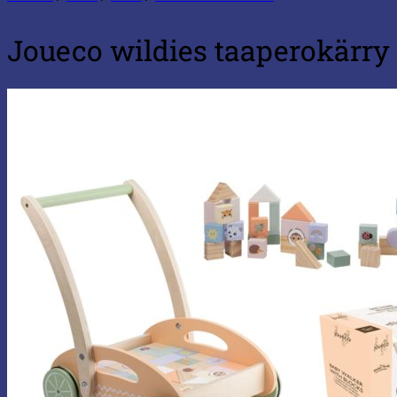
Joueco wildies taaperokärry