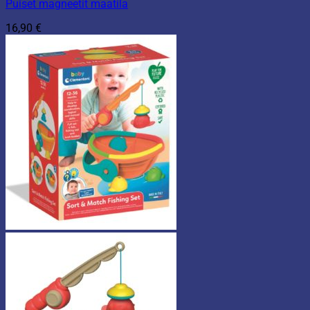
Puiset magneetit maatila
16,90
€