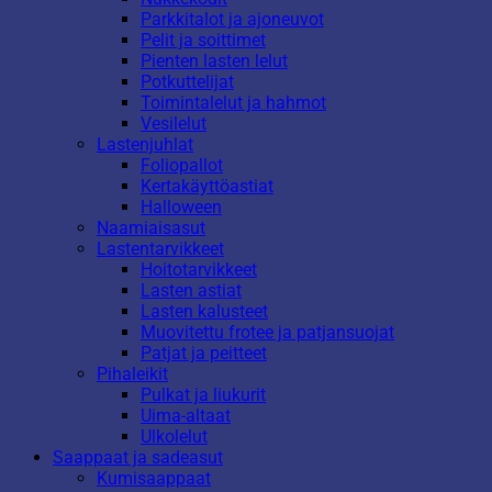
Parkkitalot ja ajoneuvot
Pelit ja soittimet
Pienten lasten lelut
Potkuttelijat
Toimintalelut ja hahmot
Vesilelut
Lastenjuhlat
Foliopallot
Kertakäyttöastiat
Halloween
Naamiaisasut
Lastentarvikkeet
Hoitotarvikkeet
Lasten astiat
Lasten kalusteet
Muovitettu frotee ja patjansuojat
Patjat ja peitteet
Pihaleikit
Pulkat ja liukurit
Uima-altaat
Ulkolelut
Saappaat ja sadeasut
Kumisaappaat