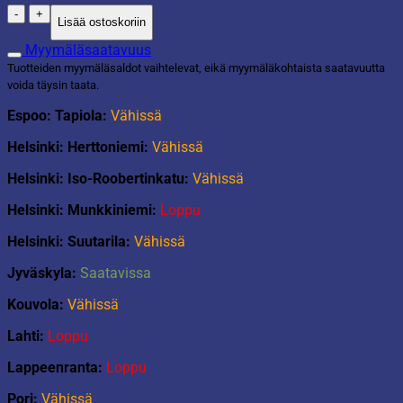
Joueco
Lisää ostoskoriin
wildies
taaperokärry
Myymäläsaatavuus
määrä
Tuotteiden myymäläsaldot vaihtelevat, eikä myymäläkohtaista saatavuutta
voida täysin taata.
Espoo: Tapiola:
Vähissä
Helsinki: Herttoniemi:
Vähissä
Helsinki: Iso-Roobertinkatu:
Vähissä
Helsinki: Munkkiniemi:
Loppu
Helsinki: Suutarila:
Vähissä
Jyväskyla:
Saatavissa
Kouvola:
Vähissä
Lahti:
Loppu
Lappeenranta:
Loppu
Pori:
Vähissä