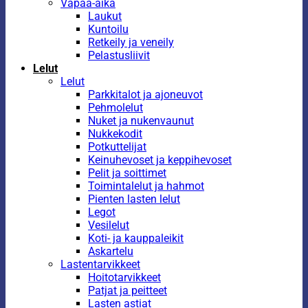
Vapaa-aika
Laukut
Kuntoilu
Retkeily ja veneily
Pelastusliivit
Lelut
Lelut
Parkkitalot ja ajoneuvot
Pehmolelut
Nuket ja nukenvaunut
Nukkekodit
Potkuttelijat
Keinuhevoset ja keppihevoset
Pelit ja soittimet
Toimintalelut ja hahmot
Pienten lasten lelut
Legot
Vesilelut
Koti- ja kauppaleikit
Askartelu
Lastentarvikkeet
Hoitotarvikkeet
Patjat ja peitteet
Lasten astiat