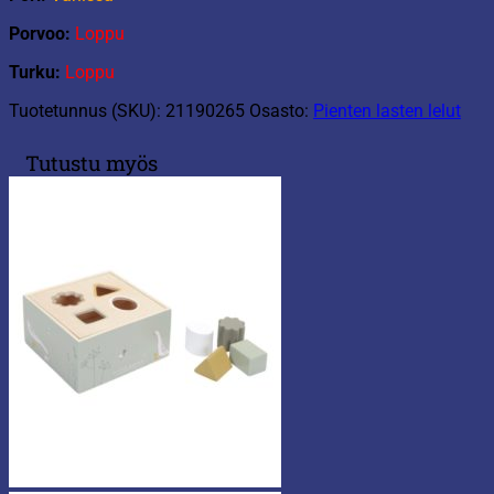
Porvoo:
Loppu
Turku:
Loppu
Tuotetunnus (SKU):
21190265
Osasto:
Pienten lasten lelut
Tutustu myös