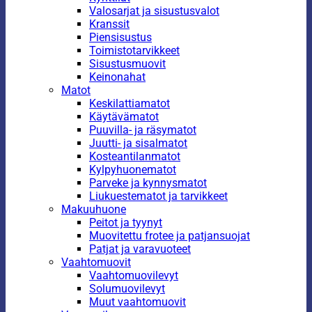
Valosarjat ja sisustusvalot
Kranssit
Piensisustus
Toimistotarvikkeet
Sisustusmuovit
Keinonahat
Matot
Keskilattiamatot
Käytävämatot
Puuvilla- ja räsymatot
Juutti- ja sisalmatot
Kosteantilanmatot
Kylpyhuonematot
Parveke ja kynnysmatot
Liukuestematot ja tarvikkeet
Makuuhuone
Peitot ja tyynyt
Muovitettu frotee ja patjansuojat
Patjat ja varavuoteet
Vaahtomuovit
Vaahtomuovilevyt
Solumuovilevyt
Muut vaahtomuovit