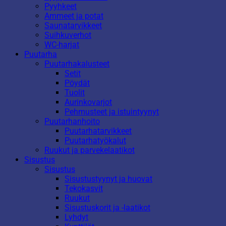
Pyyhkeet
Ammeet ja potat
Saunatarvikkeet
Suihkuverhot
WC-harjat
Puutarha
Puutarhakalusteet
Setit
Pöydät
Tuolit
Aurinkovarjot
Pehmusteet ja istuintyynyt
Puutarhanhoito
Puutarhatarvikkeet
Puutarhatyökalut
Ruukut ja parvekelaatikot
Sisustus
Sisustus
Sisustustyynyt ja huovat
Tekokasvit
Ruukut
Sisustuskorit ja -laatikot
Lyhdyt