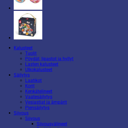
Kalusteet
Tuolit
Pöydät, lipastot ja hyllyt
Lasten kalusteet
Ulkokalusteet
Säilytys
Laatikot
Korit
Kenkätelineet
Vaatesäilytys
Vesiastiat ja ämpärit
Piensäilytys
Siivous
Siivous
Siivousvälineet