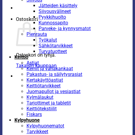
Jätteiden käsittely
Siivousvälineet
Pyykkihuolto
Ostoskori
Kunnossapito
Parveke- ja kynnysmatot
Pienrauta
Työkalut
Sähkötarvikkeet
Turvatuotteet
Ostoskori on tyhjä.
Keittiö
Astiat
Takaisin kauppaan
Kernit ja vahakankaat
Pakastus- ja säilytysrasiat
Kertakäyttöastiat
Keittiötarvikkeet
Juomapullot ja vesiastiat
Kylmälaukut
Tarjottimet ja tabletit
Keittiötekstiilit
Fiskars
Kylpyhuone
Kylpyhuonematot
Tarvikkeet