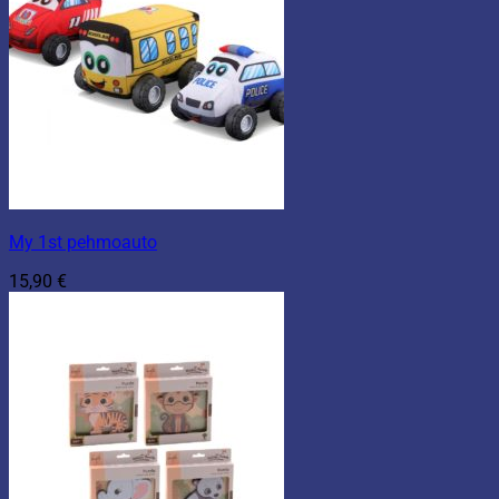
My 1st pehmoauto
15,90
€