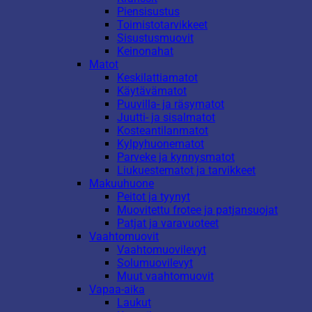
Piensisustus
Toimistotarvikkeet
Sisustusmuovit
Keinonahat
Matot
Keskilattiamatot
Käytävämatot
Puuvilla- ja räsymatot
Juutti- ja sisalmatot
Kosteantilanmatot
Kylpyhuonematot
Parveke ja kynnysmatot
Liukuestematot ja tarvikkeet
Makuuhuone
Peitot ja tyynyt
Muovitettu frotee ja patjansuojat
Patjat ja varavuoteet
Vaahtomuovit
Vaahtomuovilevyt
Solumuovilevyt
Muut vaahtomuovit
Vapaa-aika
Laukut