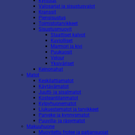
Kynttilät
Valosarjat ja sisustusvalot
Kranssit
Piensisustus
Toimistotarvikkeet
Sisustusmuovit
Staattiset kalvot
Kuviolliset
Marmori ja kivi
Puukuosit
Velour
Yksiväriset
Keinonahat
Matot
Keskilattiamatot
Käytävämatot
Juutti- ja sisalmatot
Kosteantilanmatot
Kylpyhuonematot
Liukuestematot ja tarvikkeet
Parveke ja kynnysmatot
Puuvilla- ja räsymatot
Makuuhuone
Muovitettu frotee ja patjansuojat