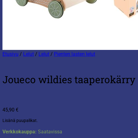
Etusivu
/
Lelut
/
Lelut
/
Pienten lasten lelut
Joueco wildies taaperokärry
45,90
€
Lisänä puupalikat.
Verkkokauppa:
Saatavissa