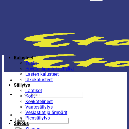
Kalusteet
Tuolit
Pöydät, lipastot ja hyllyt
Lasten kalusteet
Ulkokalusteet
Säilytys
Laatikot
Etsi:
Korit
Kenkätelineet
Vaatesäilytys
Vesiastiat ja ämpärit
Piensäilytys
Etsi:
Siivous
Siivous