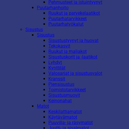
Pehmusteet ja istuintyynyt
Puutarhanhoito
Ruukut ja parvekelaatikot
Puutarhatarvikkeet
Puutarhatyökalut
Sisustus
Sisustus
Sisustustyynyt ja huovat
Tekokasvit
Ruukut ja maljakot
Sisustuskorit ja -laatikot
Lyhdyt
Kynttilät
Valosarjat ja sisustusvalot
Kranssit
Piensisustus
Toimistotarvikkeet
Sisustusmuovit
Keinonahat
Matot
Keskilattiamatot
Käytävämatot
Puuvilla- ja räsymatot
Juutti- ja sisalmatot