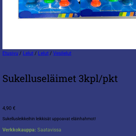
Etusivu
/
Lelut
/
Lelut
/
Vesilelut
Sukelluseläimet 3kpl/pkt
4,90
€
Sukellusleikkeihin leikkisät uppoavat eläinhahmot!
Verkkokauppa:
Saatavissa