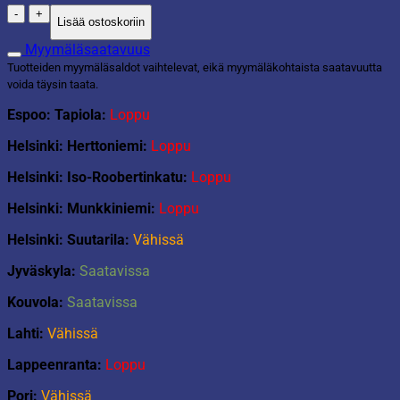
Sukelluseläimet
Lisää ostoskoriin
3kpl/pkt
määrä
Myymäläsaatavuus
Tuotteiden myymäläsaldot vaihtelevat, eikä myymäläkohtaista saatavuutta
voida täysin taata.
Espoo: Tapiola:
Loppu
Helsinki: Herttoniemi:
Loppu
Helsinki: Iso-Roobertinkatu:
Loppu
Helsinki: Munkkiniemi:
Loppu
Helsinki: Suutarila:
Vähissä
Jyväskyla:
Saatavissa
Kouvola:
Saatavissa
Lahti:
Vähissä
Lappeenranta:
Loppu
Pori:
Vähissä