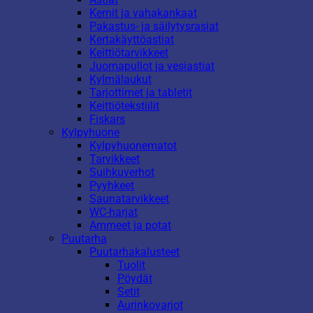
Kernit ja vahakankaat
Pakastus- ja säilytysrasiat
Kertakäyttöastiat
Keittiötarvikkeet
Juomapullot ja vesiastiat
Kylmälaukut
Tarjottimet ja tabletit
Keittiötekstiilit
Fiskars
Kylpyhuone
Kylpyhuonematot
Tarvikkeet
Suihkuverhot
Pyyhkeet
Saunatarvikkeet
WC-harjat
Ammeet ja potat
Puutarha
Puutarhakalusteet
Tuolit
Pöydät
Setit
Aurinkovarjot