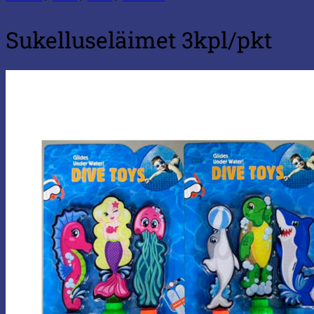
Sukelluseläimet 3kpl/pkt