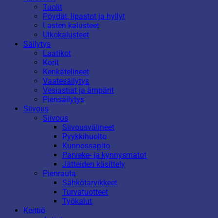
Tuolit
Pöydät, lipastot ja hyllyt
Lasten kalusteet
Ulkokalusteet
Säilytys
Laatikot
Korit
Kenkätelineet
Vaatesäilytys
Vesiastiat ja ämpärit
Piensäilytys
Siivous
Siivous
Siivousvälineet
Pyykkihuolto
Kunnossapito
Parveke- ja kynnysmatot
Jätteiden käsittely
Pienrauta
Sähkötarvikkeet
Turvatuotteet
Työkalut
Keittiö