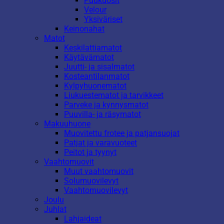
Puukuosit
Velour
Yksiväriset
Keinonahat
Matot
Keskilattiamatot
Käytävämatot
Juutti- ja sisalmatot
Kosteantilanmatot
Kylpyhuonematot
Liukuestematot ja tarvikkeet
Parveke ja kynnysmatot
Puuvilla- ja räsymatot
Makuuhuone
Muovitettu frotee ja patjansuojat
Patjat ja varavuoteet
Peitot ja tyynyt
Vaahtomuovit
Muut vaahtomuovit
Solumuovilevyt
Vaahtomuovilevyt
Joulu
Juhlat
Lahjaideat