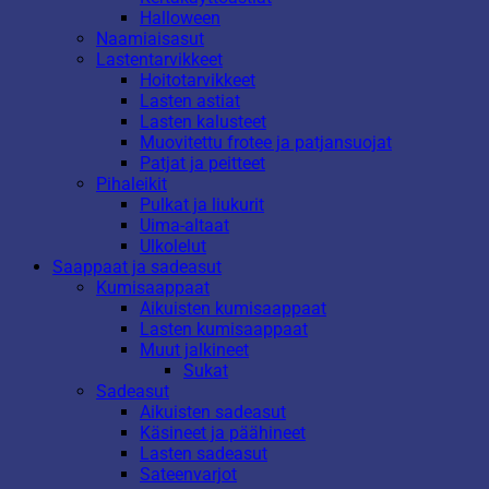
Halloween
Naamiaisasut
Lastentarvikkeet
Hoitotarvikkeet
Lasten astiat
Lasten kalusteet
Muovitettu frotee ja patjansuojat
Patjat ja peitteet
Pihaleikit
Pulkat ja liukurit
Uima-altaat
Ulkolelut
Saappaat ja sadeasut
Kumisaappaat
Aikuisten kumisaappaat
Lasten kumisaappaat
Muut jalkineet
Sukat
Sadeasut
Aikuisten sadeasut
Käsineet ja päähineet
Lasten sadeasut
Sateenvarjot