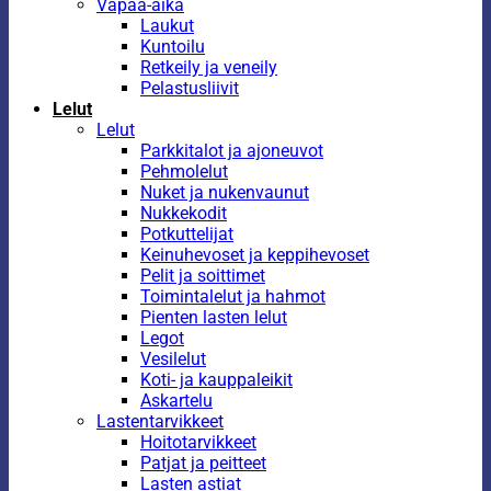
Vapaa-aika
Laukut
Kuntoilu
Retkeily ja veneily
Pelastusliivit
Lelut
Lelut
Parkkitalot ja ajoneuvot
Pehmolelut
Nuket ja nukenvaunut
Nukkekodit
Potkuttelijat
Keinuhevoset ja keppihevoset
Pelit ja soittimet
Toimintalelut ja hahmot
Pienten lasten lelut
Legot
Vesilelut
Koti- ja kauppaleikit
Askartelu
Lastentarvikkeet
Hoitotarvikkeet
Patjat ja peitteet
Lasten astiat