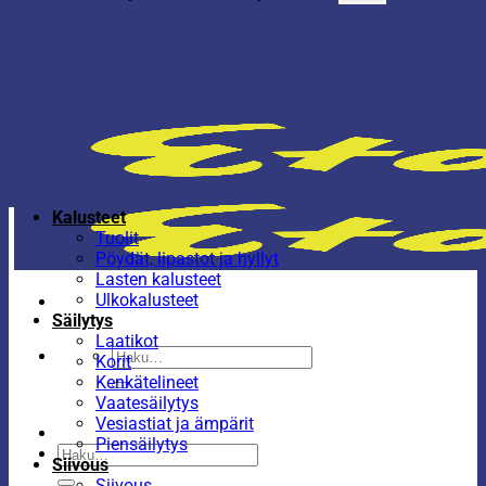
Kalusteet
Tuolit
Pöydät, lipastot ja hyllyt
Lasten kalusteet
Ulkokalusteet
Säilytys
Laatikot
Etsi:
Korit
Kenkätelineet
Vaatesäilytys
Vesiastiat ja ämpärit
Piensäilytys
Etsi:
Siivous
Siivous