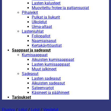
Lasten kalusteet
Muovitettu frotee ja patjansuojat
Pihaleikit
Pulkat ja liukurit
Ulkolelut
Uima-altaat
Lastenjuhlat
Foliopallot
Naamiaisasut
Kertakäyttöastiat
Saappaat ja sadeasut
Kumisaappaat
Aikuisten kumisaappaat
Lasten kumisaappaat
Muut jalkineet
Sadeasut
Lasten sadeasut
Aikuisten sadeasut
Sateenvarjot
Käsineet ja päähineet
Tarjoukset
Etusivu
/
Lelut
/
Lelut
/
Vesilelut