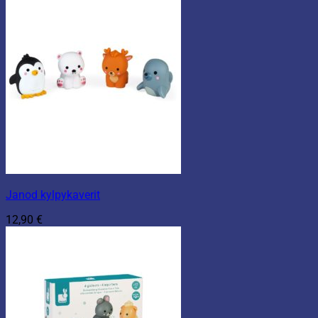
Janod kylpykaverit
12,90
€