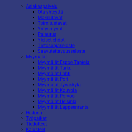
Asiakaspalvelu
Ota yhteyttä
Maksutavat
Toimitustavat
Yritysmyynti
Palautus
Yleiset ehdot
Tietosuojaseloste
Saavutettavuusseloste
Myymälät
Myymälät Espoo Tapiola
Myymälät Turku
Myymälät Lahti
Myymälät Pori
Myymälät Jyväskylä
Myymälät Kouvola
Myymälät Porvoo
Myymälät Helsinki
Myymälät Lappeenranta
Historia
Työpaikat
Tiedotteet
Kalusteet