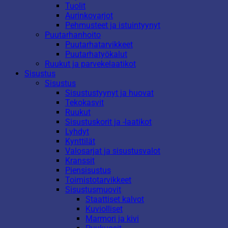
Tuolit
Aurinkovarjot
Pehmusteet ja istuintyynyt
Puutarhanhoito
Puutarhatarvikkeet
Puutarhatyökalut
Ruukut ja parvekelaatikot
Sisustus
Sisustus
Sisustustyynyt ja huovat
Tekokasvit
Ruukut
Sisustuskorit ja -laatikot
Lyhdyt
Kynttilät
Valosarjat ja sisustusvalot
Kranssit
Piensisustus
Toimistotarvikkeet
Sisustusmuovit
Staattiset kalvot
Kuviolliset
Marmori ja kivi