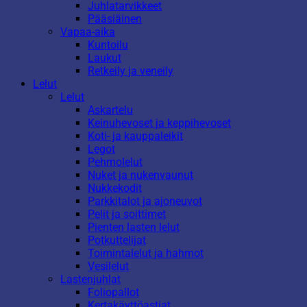
Juhlatarvikkeet
Pääsiäinen
Vapaa-aika
Kuntoilu
Laukut
Retkeily ja veneily
Lelut
Lelut
Askartelu
Keinuhevoset ja keppihevoset
Koti- ja kauppaleikit
Legot
Pehmolelut
Nuket ja nukenvaunut
Nukkekodit
Parkkitalot ja ajoneuvot
Pelit ja soittimet
Pienten lasten lelut
Potkuttelijat
Toimintalelut ja hahmot
Vesilelut
Lastenjuhlat
Foliopallot
Kertakäyttöastiat