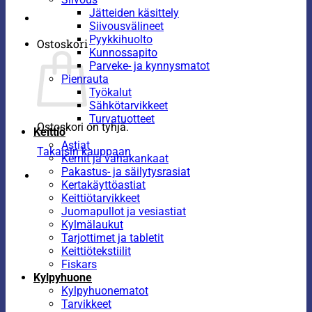
Jätteiden käsittely
Siivousvälineet
Pyykkihuolto
Ostoskori
Kunnossapito
Parveke- ja kynnysmatot
Pienrauta
Työkalut
Sähkötarvikkeet
Turvatuotteet
Ostoskori on tyhjä.
Keittiö
Astiat
Takaisin kauppaan
Kernit ja vahakankaat
Pakastus- ja säilytysrasiat
Kertakäyttöastiat
Keittiötarvikkeet
Juomapullot ja vesiastiat
Kylmälaukut
Tarjottimet ja tabletit
Keittiötekstiilit
Fiskars
Kylpyhuone
Kylpyhuonematot
Tarvikkeet