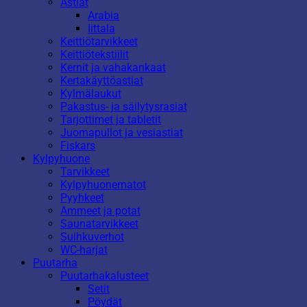
Astiat
Arabia
Iittala
Keittiötarvikkeet
Keittiötekstiilit
Kernit ja vahakankaat
Kertakäyttöastiat
Kylmälaukut
Pakastus- ja säilytysrasiat
Tarjottimet ja tabletit
Juomapullot ja vesiastiat
Fiskars
Kylpyhuone
Tarvikkeet
Kylpyhuonematot
Pyyhkeet
Ammeet ja potat
Saunatarvikkeet
Suihkuverhot
WC-harjat
Puutarha
Puutarhakalusteet
Setit
Pöydät