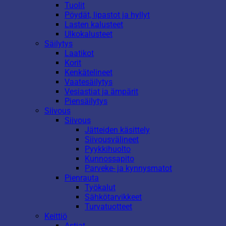
Tuolit
Pöydät, lipastot ja hyllyt
Lasten kalusteet
Ulkokalusteet
Säilytys
Laatikot
Korit
Kenkätelineet
Vaatesäilytys
Vesiastiat ja ämpärit
Piensäilytys
Siivous
Siivous
Jätteiden käsittely
Siivousvälineet
Pyykkihuolto
Kunnossapito
Parveke- ja kynnysmatot
Pienrauta
Työkalut
Sähkötarvikkeet
Turvatuotteet
Keittiö
Astiat