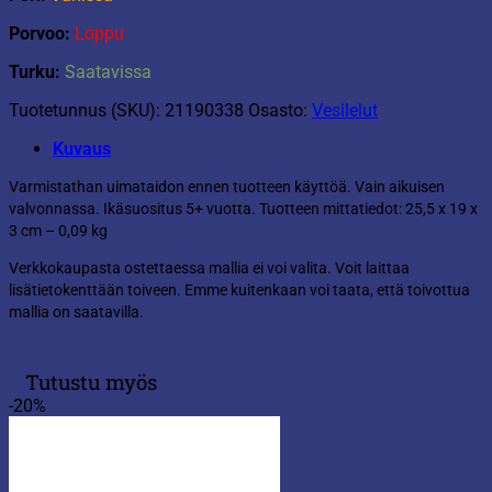
Porvoo:
Loppu
Turku:
Saatavissa
Tuotetunnus (SKU):
21190338
Osasto:
Vesilelut
Kuvaus
Varmistathan uimataidon ennen tuotteen käyttöä. Vain aikuisen
valvonnassa. Ikäsuositus 5+ vuotta. Tuotteen mittatiedot: 25,5 x 19 x
3 cm – 0,09 kg
Verkkokaupasta ostettaessa mallia ei voi valita. Voit laittaa
lisätietokenttään toiveen. Emme kuitenkaan voi taata, että toivottua
mallia on saatavilla.
Tutustu myös
-20%