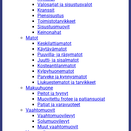
Valosarjat ja sisustusvalot
Kranssit
Piensisustus
Toimistotarvikkeet
Sisustusmuovit
Keinonahat
Matot
Keskilattiamatot
Käytävämatot
Puuvilla- ja räsymatot
Juutti- ja sisalmatot
Kosteantilanmatot
Kylpyhuonematot
Parveke ja kynnysmatot
Liukuestematot ja tarvikkeet
Makuuhuone
Peitot ja tyynyt
Muovitettu frotee ja patjansuojat
Patjat ja varavuoteet
Vaahtomuovit
Vaahtomuovilevyt
Solumuovilevyt
Muut vaahtomuovit