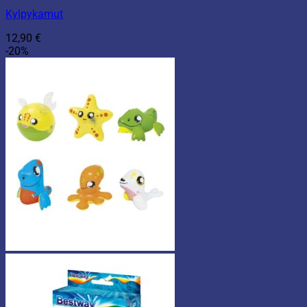
Kylpykamut
12,90
€
-20%