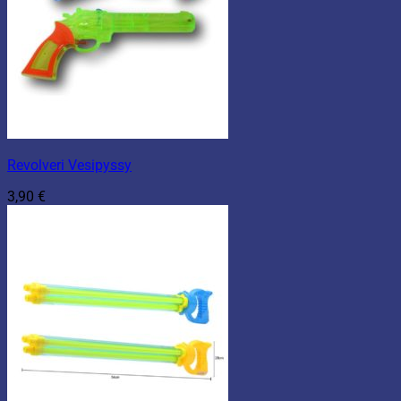
Revolveri Vesipyssy
3,90
€