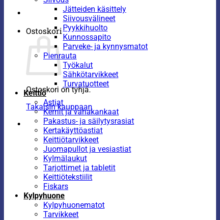
Jätteiden käsittely
Siivousvälineet
Pyykkihuolto
Ostoskori
Kunnossapito
Parveke- ja kynnysmatot
Pienrauta
Työkalut
Sähkötarvikkeet
Turvatuotteet
Ostoskori on tyhjä.
Keittiö
Astiat
Takaisin kauppaan
Kernit ja vahakankaat
Pakastus- ja säilytysrasiat
Kertakäyttöastiat
Keittiötarvikkeet
Juomapullot ja vesiastiat
Kylmälaukut
Tarjottimet ja tabletit
Keittiötekstiilit
Fiskars
Kylpyhuone
Kylpyhuonematot
Tarvikkeet