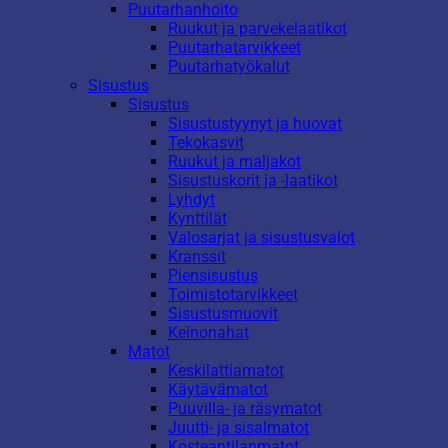
Puutarhanhoito
Ruukut ja parvekelaatikot
Puutarhatarvikkeet
Puutarhatyökalut
Sisustus
Sisustus
Sisustustyynyt ja huovat
Tekokasvit
Ruukut ja maljakot
Sisustuskorit ja -laatikot
Lyhdyt
Kynttilät
Valosarjat ja sisustusvalot
Kranssit
Piensisustus
Toimistotarvikkeet
Sisustusmuovit
Keinonahat
Matot
Keskilattiamatot
Käytävämatot
Puuvilla- ja räsymatot
Juutti- ja sisalmatot
Kosteantilanmatot