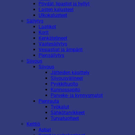
Pöydät, lipastot ja hyllyt
Lasten kalusteet
Ulkokalusteet
Säilytys
Laatikot
Korit
Kenkätelineet
Vaatesäilytys
Vesiastiat ja ämpärit
Piensäilytys
Siivous
Siivous
Jätteiden käsittely
Siivousvälineet
Pyykkihuolto
Kunnossapito
Parveke- ja kynnysmatot
Pienrauta
Työkalut
Sähkötarvikkeet
Turvatuotteet
Keittiö
Astiat