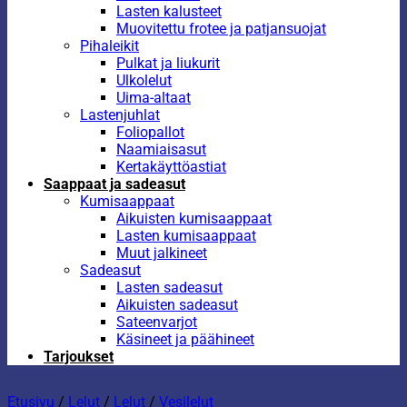
Lasten kalusteet
Muovitettu frotee ja patjansuojat
Pihaleikit
Pulkat ja liukurit
Ulkolelut
Uima-altaat
Lastenjuhlat
Foliopallot
Naamiaisasut
Kertakäyttöastiat
Saappaat ja sadeasut
Kumisaappaat
Aikuisten kumisaappaat
Lasten kumisaappaat
Muut jalkineet
Sadeasut
Lasten sadeasut
Aikuisten sadeasut
Sateenvarjot
Käsineet ja päähineet
Tarjoukset
Etusivu
/
Lelut
/
Lelut
/
Vesilelut