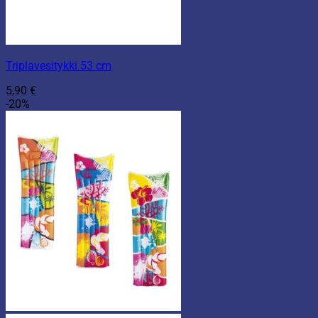
Triplavesitykki 53 cm
5,90
€
-20%