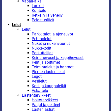
Vapaa-aika
Laukut
Kuntoilu
Retkeily ja veneily
Pelastusliivit
Lelut
Lelut
Parkkitalot ja ajoneuvot
Pehmolelut
Nuket ja nukenvaunut
Nukkekodit
Potkuttelijat
Keinuhevoset ja keppihevoset
Pelit ja soittimet
Toimintalelut ja hahmot
Pienten lasten lelut
Legot
Vesilelut
Koti- ja kauppaleikit
Askartelu
Lastentarvikkeet
Hoitotarvikkeet
Patjat ja peitteet
Lasten astiat