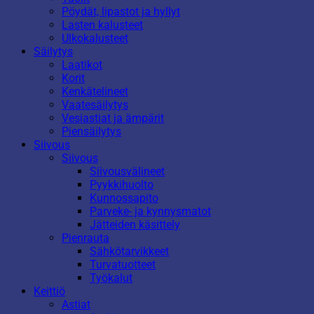
Pöydät, lipastot ja hyllyt
Lasten kalusteet
Ulkokalusteet
Säilytys
Laatikot
Korit
Kenkätelineet
Vaatesäilytys
Vesiastiat ja ämpärit
Piensäilytys
Siivous
Siivous
Siivousvälineet
Pyykkihuolto
Kunnossapito
Parveke- ja kynnysmatot
Jätteiden käsittely
Pienrauta
Sähkötarvikkeet
Turvatuotteet
Työkalut
Keittiö
Astiat