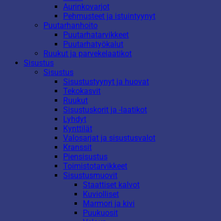
Aurinkovarjot
Pehmusteet ja istuintyynyt
Puutarhanhoito
Puutarhatarvikkeet
Puutarhatyökalut
Ruukut ja parvekelaatikot
Sisustus
Sisustus
Sisustustyynyt ja huovat
Tekokasvit
Ruukut
Sisustuskorit ja -laatikot
Lyhdyt
Kynttilät
Valosarjat ja sisustusvalot
Kranssit
Piensisustus
Toimistotarvikkeet
Sisustusmuovit
Staattiset kalvot
Kuviolliset
Marmori ja kivi
Puukuosit