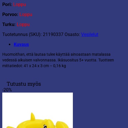
Pori:
Loppu
Porvoo:
Loppu
Turku:
Loppu
Tuotetunnus (SKU):
21190337
Osasto:
Vesilelut
Kuvaus
Huomoithan, että lautaa tulee käyttää ainoastaan matalassa
vedessä aikuisen valvonnassa. Ikäsuositus 5+ vuotta. Tuotteen
mittatiedot: 41 x 24 x 3 cm – 0,16 kg
Tutustu myös
-20%