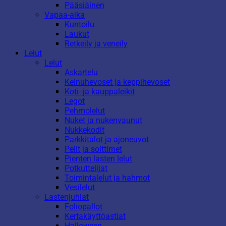
Pääsiäinen
Vapaa-aika
Kuntoilu
Laukut
Retkeily ja veneily
Lelut
Lelut
Askartelu
Keinuhevoset ja keppihevoset
Koti- ja kauppaleikit
Legot
Pehmolelut
Nuket ja nukenvaunut
Nukkekodit
Parkkitalot ja ajoneuvot
Pelit ja soittimet
Pienten lasten lelut
Potkuttelijat
Toimintalelut ja hahmot
Vesilelut
Lastenjuhlat
Foliopallot
Kertakäyttöastiat
Halloween