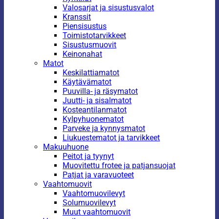
Valosarjat ja sisustusvalot
Kranssit
Piensisustus
Toimistotarvikkeet
Sisustusmuovit
Keinonahat
Matot
Keskilattiamatot
Käytävämatot
Puuvilla- ja räsymatot
Juutti- ja sisalmatot
Kosteantilanmatot
Kylpyhuonematot
Parveke ja kynnysmatot
Liukuestematot ja tarvikkeet
Makuuhuone
Peitot ja tyynyt
Muovitettu frotee ja patjansuojat
Patjat ja varavuoteet
Vaahtomuovit
Vaahtomuovilevyt
Solumuovilevyt
Muut vaahtomuovit