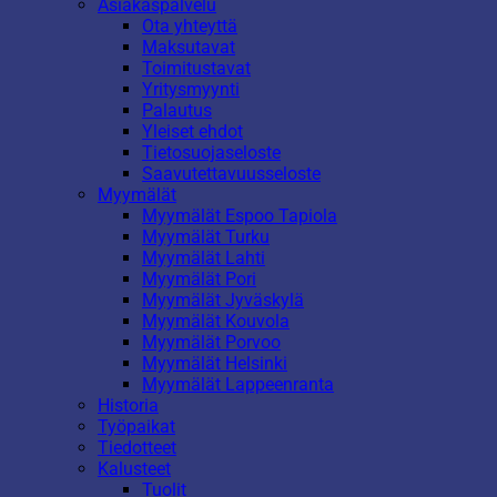
Asiakaspalvelu
Ota yhteyttä
Maksutavat
Toimitustavat
Yritysmyynti
Palautus
Yleiset ehdot
Tietosuojaseloste
Saavutettavuusseloste
Myymälät
Myymälät Espoo Tapiola
Myymälät Turku
Myymälät Lahti
Myymälät Pori
Myymälät Jyväskylä
Myymälät Kouvola
Myymälät Porvoo
Myymälät Helsinki
Myymälät Lappeenranta
Historia
Työpaikat
Tiedotteet
Kalusteet
Tuolit