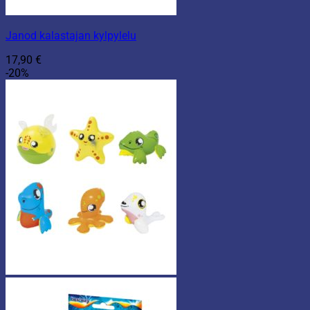
Janod kalastajan kylpylelu
17,90
€
-20%