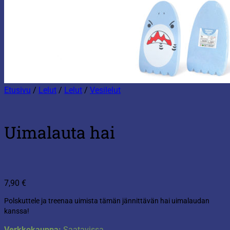
Etusivu
/
Lelut
/
Lelut
/
Vesilelut
Uimalauta hai
7,90
€
Polskuttele ja treenaa uimista tämän jännittävän hai uimalaudan
kanssa!
Verkkokauppa:
Saatavissa