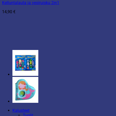
Kelluntalauta ja vesiruisku 2in1
14,90
€
Kalusteet
Tuolit