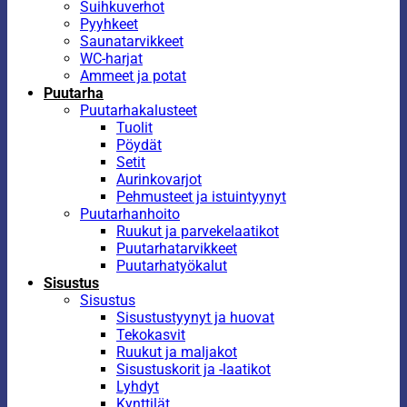
Suihkuverhot
Pyyhkeet
Saunatarvikkeet
WC-harjat
Ammeet ja potat
Puutarha
Puutarhakalusteet
Tuolit
Pöydät
Setit
Aurinkovarjot
Pehmusteet ja istuintyynyt
Puutarhanhoito
Ruukut ja parvekelaatikot
Puutarhatarvikkeet
Puutarhatyökalut
Sisustus
Sisustus
Sisustustyynyt ja huovat
Tekokasvit
Ruukut ja maljakot
Sisustuskorit ja -laatikot
Lyhdyt
Kynttilät