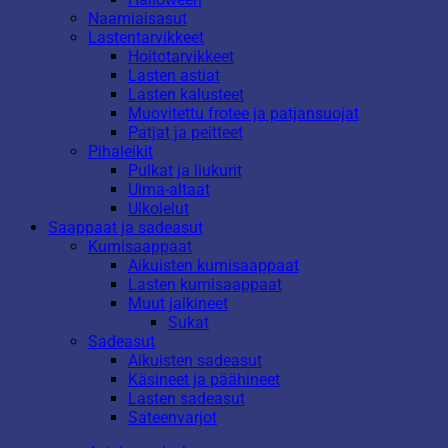
Naamiaisasut
Lastentarvikkeet
Hoitotarvikkeet
Lasten astiat
Lasten kalusteet
Muovitettu frotee ja patjansuojat
Patjat ja peitteet
Pihaleikit
Pulkat ja liukurit
Uima-altaat
Ulkolelut
Saappaat ja sadeasut
Kumisaappaat
Aikuisten kumisaappaat
Lasten kumisaappaat
Muut jalkineet
Sukat
Sadeasut
Aikuisten sadeasut
Käsineet ja päähineet
Lasten sadeasut
Sateenvarjot