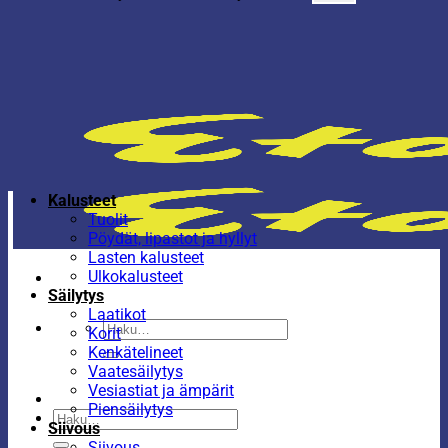
Kalusteet
Tuolit
Pöydät, lipastot ja hyllyt
Lasten kalusteet
Ulkokalusteet
Säilytys
Laatikot
Etsi:
Korit
Kenkätelineet
Vaatesäilytys
Vesiastiat ja ämpärit
Piensäilytys
Etsi:
Siivous
Siivous