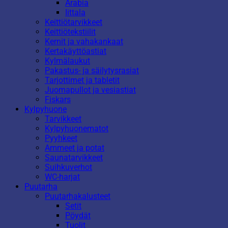
Arabia
Iittala
Keittiötarvikkeet
Keittiötekstiilit
Kernit ja vahakankaat
Kertakäyttöastiat
Kylmälaukut
Pakastus- ja säilytysrasiat
Tarjottimet ja tabletit
Juomapullot ja vesiastiat
Fiskars
Kylpyhuone
Tarvikkeet
Kylpyhuonematot
Pyyhkeet
Ammeet ja potat
Saunatarvikkeet
Suihkuverhot
WC-harjat
Puutarha
Puutarhakalusteet
Setit
Pöydät
Tuolit