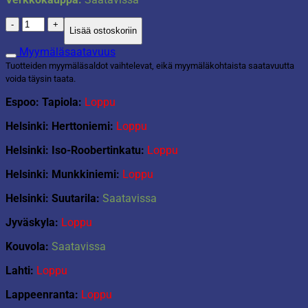
Uimalauta
Lisää ostoskoriin
hai
määrä
Myymäläsaatavuus
Tuotteiden myymäläsaldot vaihtelevat, eikä myymäläkohtaista saatavuutta
voida täysin taata.
Espoo: Tapiola:
Loppu
Helsinki: Herttoniemi:
Loppu
Helsinki: Iso-Roobertinkatu:
Loppu
Helsinki: Munkkiniemi:
Loppu
Helsinki: Suutarila:
Saatavissa
Jyväskyla:
Loppu
Kouvola:
Saatavissa
Lahti:
Loppu
Lappeenranta:
Loppu