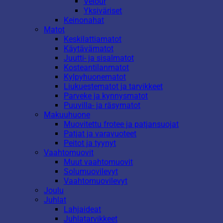
Velour
Yksiväriset
Keinonahat
Matot
Keskilattiamatot
Käytävämatot
Juutti- ja sisalmatot
Kosteantilanmatot
Kylpyhuonematot
Liukuestematot ja tarvikkeet
Parveke ja kynnysmatot
Puuvilla- ja räsymatot
Makuuhuone
Muovitettu frotee ja patjansuojat
Patjat ja varavuoteet
Peitot ja tyynyt
Vaahtomuovit
Muut vaahtomuovit
Solumuovilevyt
Vaahtomuovilevyt
Joulu
Juhlat
Lahjaideat
Juhlatarvikkeet