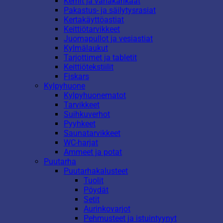
Kernit ja vahakankaat
Pakastus- ja säilytysrasiat
Kertakäyttöastiat
Keittiötarvikkeet
Juomapullot ja vesiastiat
Kylmälaukut
Tarjottimet ja tabletit
Keittiötekstiilit
Fiskars
Kylpyhuone
Kylpyhuonematot
Tarvikkeet
Suihkuverhot
Pyyhkeet
Saunatarvikkeet
WC-harjat
Ammeet ja potat
Puutarha
Puutarhakalusteet
Tuolit
Pöydät
Setit
Aurinkovarjot
Pehmusteet ja istuintyynyt