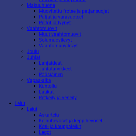
Makuuhuone
Muovitettu frotee ja patjansuojat
Patjat ja varavuoteet
Peitot ja tyynyt
Vaahtomuovit
Muut vaahtomuovit
Solumuovilevyt
Vaahtomuovilevyt
Joulu
Juhlat
Lahjaideat
Juhlatarvikkeet
Pääsiäinen
Vapaa-aika
Kuntoilu
Laukut
Retkeily ja veneily
Lelut
Lelut
Askartelu
Keinuhevoset ja keppihevoset
Koti- ja kauppaleikit
Legot