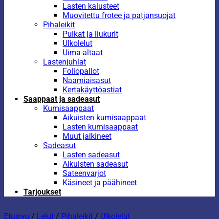
Lasten kalusteet
Muovitettu frotee ja patjansuojat
Pihaleikit
Pulkat ja liukurit
Ulkolelut
Uima-altaat
Lastenjuhlat
Foliopallot
Naamiaisasut
Kertakäyttöastiat
Saappaat ja sadeasut
Kumisaappaat
Aikuisten kumisaappaat
Lasten kumisaappaat
Muut jalkineet
Sadeasut
Lasten sadeasut
Aikuisten sadeasut
Sateenvarjot
Käsineet ja päähineet
Tarjoukset
Etusivu
/
Lelut
/
Pihaleikit
/
Ulkolelut