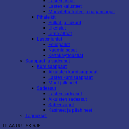
Lasten astiat
Lasten kalusteet
Muovitettu frotee ja patjansuojat
Pihaleikit
Pulkat ja liukurit
Ulkolelut
Uima-altaat
Lastenjuhlat
Foliopallot
Naamiaisasut
Kertakäyttöastiat
Saappaat ja sadeasut
Kumisaappaat
Aikuisten kumisaappaat
Lasten kumisaappaat
Muut jalkineet
Sadeasut
Lasten sadeasut
Aikuisten sadeasut
Sateenvarjot
Käsineet ja päähineet
Tarjoukset
TILAA UUTISKIRJE