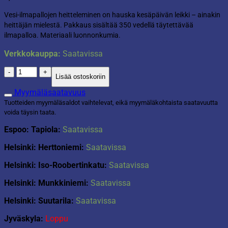
Vesi-ilmapallojen heitteleminen on hauska kesäpäivän leikki – ainakin
heittäjän mielestä. Pakkaus sisältää 350 vedellä täytettävää
ilmapalloa. Materiaali luonnonkumia.
Verkkokauppa:
Saatavissa
350
Lisää ostoskoriin
vesi-
ilmapalloa
Myymäläsaatavuus
purkissa
Tuotteiden myymäläsaldot vaihtelevat, eikä myymäläkohtaista saatavuutta
määrä
voida täysin taata.
Espoo: Tapiola:
Saatavissa
Helsinki: Herttoniemi:
Saatavissa
Helsinki: Iso-Roobertinkatu:
Saatavissa
Helsinki: Munkkiniemi:
Saatavissa
Helsinki: Suutarila:
Saatavissa
Jyväskyla:
Loppu