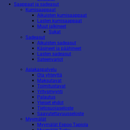
Saappaat ja sadeasut
Kumisaappaat
Aikuisten kumisaappaat
Lasten kumisaappaat
Muut jalkineet
Sukat
Sadeasut
Aikuisten sadeasut
Käsineet ja päähineet
Lasten sadeasut
Sateenvarjot
Asiakaspalvelu
Ota yhteyttä
Maksutavat
Toimitustavat
Yritysmyynti
Palautus
Yleiset ehdot
Tietosuojaseloste
Saavutettavuusseloste
Myymälät
Myymälät Espoo Tapiola