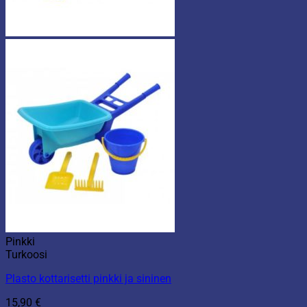
Pinkki
Turkoosi
Plasto kottarisetti pinkki ja sininen
15,90
€