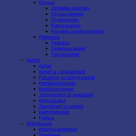
Siivous
Jätteiden käsittely
Siivousvälineet
Pyykkihuolto
Kunnossapito
Parveke- ja kynnysmatot
Pienrauta
Työkalut
Sähkötarvikkeet
Turvatuotteet
Keittiö
Astiat
Kernit ja vahakankaat
Pakastus- ja säilytysrasiat
Kertakäyttöastiat
Keittiötarvikkeet
Juomapullot ja vesiastiat
Kylmälaukut
Tarjottimet ja tabletit
Keittiötekstiilit
Fiskars
Kylpyhuone
Kylpyhuonematot
Tarvikkeet