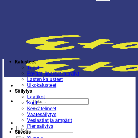
Kalusteet
Tuolit
Pöydät, lipastot ja hyllyt
Lasten kalusteet
Ulkokalusteet
Säilytys
Laatikot
Etsi:
Korit
Kenkätelineet
Vaatesäilytys
Vesiastiat ja ämpärit
Piensäilytys
Etsi:
Siivous
Siivous