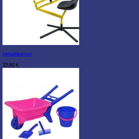
Metallikaivuri
33,90
€