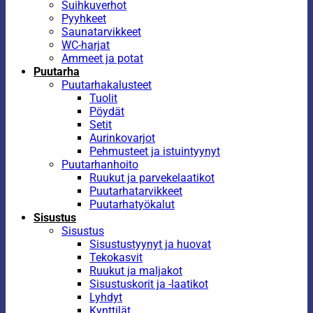
Suihkuverhot
Pyyhkeet
Saunatarvikkeet
WC-harjat
Ammeet ja potat
Puutarha
Puutarhakalusteet
Tuolit
Pöydät
Setit
Aurinkovarjot
Pehmusteet ja istuintyynyt
Puutarhanhoito
Ruukut ja parvekelaatikot
Puutarhatarvikkeet
Puutarhatyökalut
Sisustus
Sisustus
Sisustustyynyt ja huovat
Tekokasvit
Ruukut ja maljakot
Sisustuskorit ja -laatikot
Lyhdyt
Kynttilät