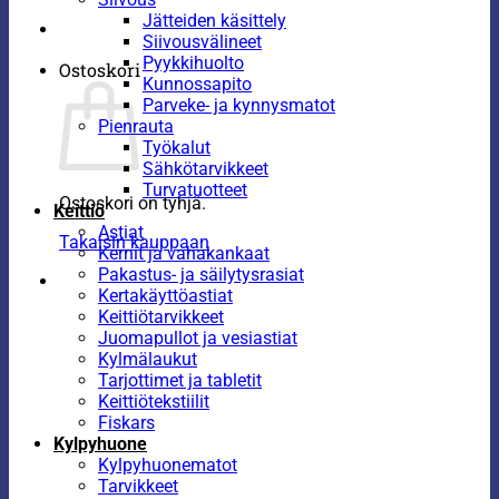
Jätteiden käsittely
Siivousvälineet
Pyykkihuolto
Ostoskori
Kunnossapito
Parveke- ja kynnysmatot
Pienrauta
Työkalut
Sähkötarvikkeet
Turvatuotteet
Ostoskori on tyhjä.
Keittiö
Astiat
Takaisin kauppaan
Kernit ja vahakankaat
Pakastus- ja säilytysrasiat
Kertakäyttöastiat
Keittiötarvikkeet
Juomapullot ja vesiastiat
Kylmälaukut
Tarjottimet ja tabletit
Keittiötekstiilit
Fiskars
Kylpyhuone
Kylpyhuonematot
Tarvikkeet