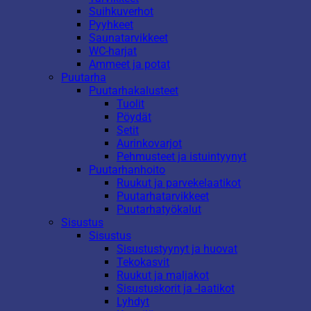
Suihkuverhot
Pyyhkeet
Saunatarvikkeet
WC-harjat
Ammeet ja potat
Puutarha
Puutarhakalusteet
Tuolit
Pöydät
Setit
Aurinkovarjot
Pehmusteet ja istuintyynyt
Puutarhanhoito
Ruukut ja parvekelaatikot
Puutarhatarvikkeet
Puutarhatyökalut
Sisustus
Sisustus
Sisustustyynyt ja huovat
Tekokasvit
Ruukut ja maljakot
Sisustuskorit ja -laatikot
Lyhdyt