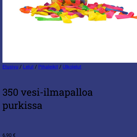
Etusivu
/
Lelut
/
Pihaleikit
/
Ulkolelut
350 vesi-ilmapalloa
purkissa
6,90
€