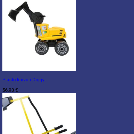
Plasto kaivuri Diggy
56,90
€