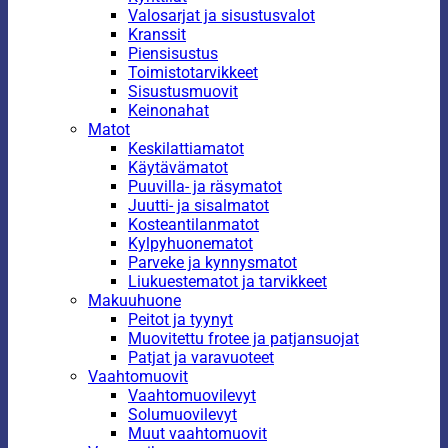
Valosarjat ja sisustusvalot
Kranssit
Piensisustus
Toimistotarvikkeet
Sisustusmuovit
Keinonahat
Matot
Keskilattiamatot
Käytävämatot
Puuvilla- ja räsymatot
Juutti- ja sisalmatot
Kosteantilanmatot
Kylpyhuonematot
Parveke ja kynnysmatot
Liukuestematot ja tarvikkeet
Makuuhuone
Peitot ja tyynyt
Muovitettu frotee ja patjansuojat
Patjat ja varavuoteet
Vaahtomuovit
Vaahtomuovilevyt
Solumuovilevyt
Muut vaahtomuovit