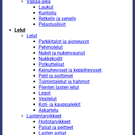
Vapaa-aika
Laukut
Kuntoilu
Retkeily ja veneily
Pelastusliivit
Lelut
Lelut
Parkkitalot ja ajoneuvot
Pehmolelut
Nuket ja nukenvaunut
Nukkekodit
Potkuttelijat
Keinuhevoset ja keppihevoset
Pelit ja soittimet
Toimintalelut ja hahmot
Pienten lasten lelut
Legot
Vesilelut
Koti- ja kauppaleikit
Askartelu
Lastentarvikkeet
Hoitotarvikkeet
Patjat ja peitteet
Lasten astiat