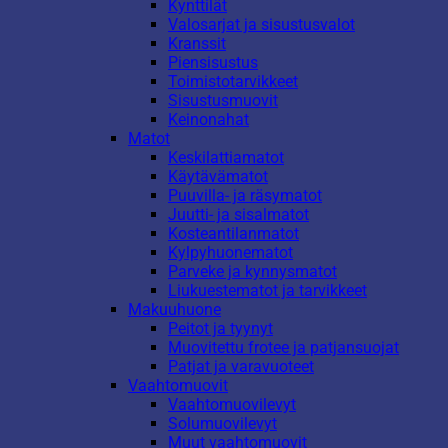
Kynttilät
Valosarjat ja sisustusvalot
Kranssit
Piensisustus
Toimistotarvikkeet
Sisustusmuovit
Keinonahat
Matot
Keskilattiamatot
Käytävämatot
Puuvilla- ja räsymatot
Juutti- ja sisalmatot
Kosteantilanmatot
Kylpyhuonematot
Parveke ja kynnysmatot
Liukuestematot ja tarvikkeet
Makuuhuone
Peitot ja tyynyt
Muovitettu frotee ja patjansuojat
Patjat ja varavuoteet
Vaahtomuovit
Vaahtomuovilevyt
Solumuovilevyt
Muut vaahtomuovit