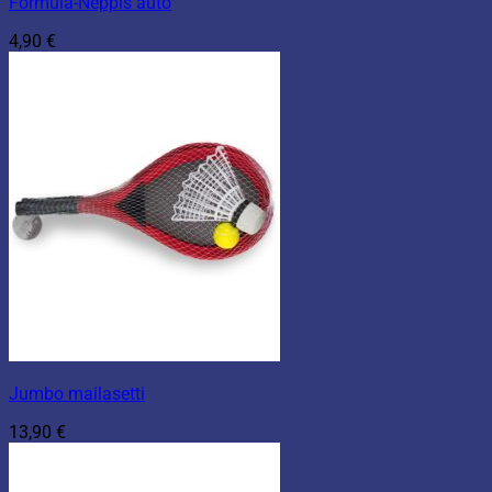
Formula-Neppis auto
4,90
€
Jumbo mailasetti
13,90
€