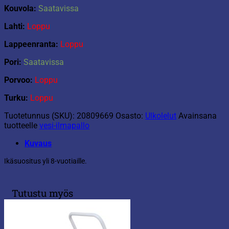
Kouvola:
Saatavissa
Lahti:
Loppu
Lappeenranta:
Loppu
Pori:
Saatavissa
Porvoo:
Loppu
Turku:
Loppu
Tuotetunnus (SKU):
20809669
Osasto:
Ulkolelut
Avainsana
tuotteelle
vesi-ilmapallo
Kuvaus
Ikäsuositus yli 8-vuotiaille.
Tutustu myös