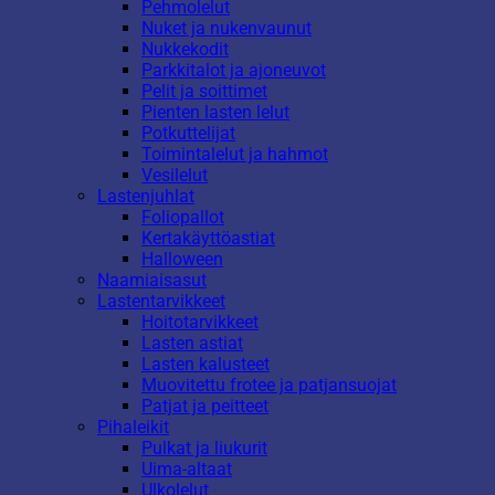
Pehmolelut
Nuket ja nukenvaunut
Nukkekodit
Parkkitalot ja ajoneuvot
Pelit ja soittimet
Pienten lasten lelut
Potkuttelijat
Toimintalelut ja hahmot
Vesilelut
Lastenjuhlat
Foliopallot
Kertakäyttöastiat
Halloween
Naamiaisasut
Lastentarvikkeet
Hoitotarvikkeet
Lasten astiat
Lasten kalusteet
Muovitettu frotee ja patjansuojat
Patjat ja peitteet
Pihaleikit
Pulkat ja liukurit
Uima-altaat
Ulkolelut