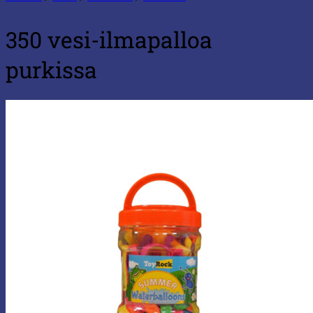
350 vesi-ilmapalloa
purkissa