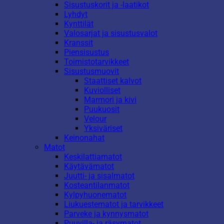
Sisustuskorit ja -laatikot
Lyhdyt
Kynttilät
Valosarjat ja sisustusvalot
Kranssit
Piensisustus
Toimistotarvikkeet
Sisustusmuovit
Staattiset kalvot
Kuviolliset
Marmori ja kivi
Puukuosit
Velour
Yksiväriset
Keinonahat
Matot
Keskilattiamatot
Käytävämatot
Juutti- ja sisalmatot
Kosteantilanmatot
Kylpyhuonematot
Liukuestematot ja tarvikkeet
Parveke ja kynnysmatot
Puuvilla- ja räsymatot