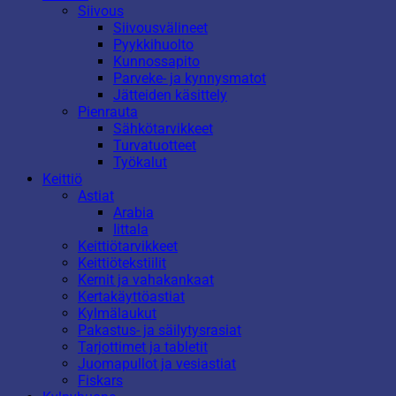
Siivous
Siivousvälineet
Pyykkihuolto
Kunnossapito
Parveke- ja kynnysmatot
Jätteiden käsittely
Pienrauta
Sähkötarvikkeet
Turvatuotteet
Työkalut
Keittiö
Astiat
Arabia
Iittala
Keittiötarvikkeet
Keittiötekstiilit
Kernit ja vahakankaat
Kertakäyttöastiat
Kylmälaukut
Pakastus- ja säilytysrasiat
Tarjottimet ja tabletit
Juomapullot ja vesiastiat
Fiskars