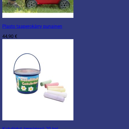
Plasto taaperokärry punainen
44,90
€
Katuliidut ämpärissä 20 kpl