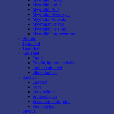
Myymälät Turku
Myymälät Lahti
Myymälät Pori
Myymälät Jyväskylä
Myymälät Kouvola
Myymälät Porvoo
Myymälät Helsinki
Myymälät Lappeenranta
Historia
Työpaikat
Tiedotteet
Kalusteet
Tuolit
Pöydät, lipastot ja hyllyt
Lasten kalusteet
Ulkokalusteet
Säilytys
Laatikot
Korit
Kenkätelineet
Vaatesäilytys
Vesiastiat ja ämpärit
Piensäilytys
Siivous