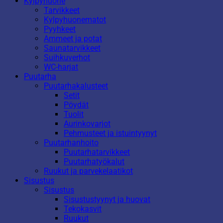
Kylpyhuone
Tarvikkeet
Kylpyhuonematot
Pyyhkeet
Ammeet ja potat
Saunatarvikkeet
Suihkuverhot
WC-harjat
Puutarha
Puutarhakalusteet
Setit
Pöydät
Tuolit
Aurinkovarjot
Pehmusteet ja istuintyynyt
Puutarhanhoito
Puutarhatarvikkeet
Puutarhatyökalut
Ruukut ja parvekelaatikot
Sisustus
Sisustus
Sisustustyynyt ja huovat
Tekokasvit
Ruukut