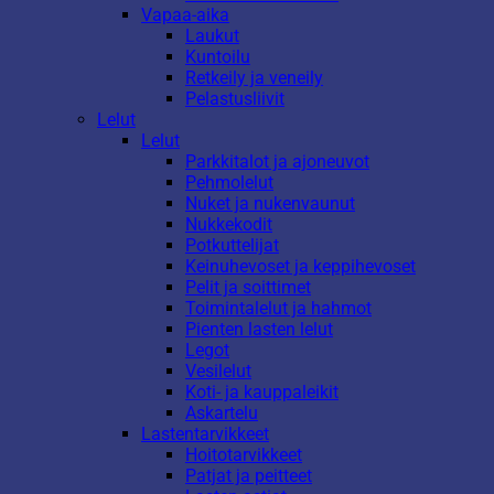
Vapaa-aika
Laukut
Kuntoilu
Retkeily ja veneily
Pelastusliivit
Lelut
Lelut
Parkkitalot ja ajoneuvot
Pehmolelut
Nuket ja nukenvaunut
Nukkekodit
Potkuttelijat
Keinuhevoset ja keppihevoset
Pelit ja soittimet
Toimintalelut ja hahmot
Pienten lasten lelut
Legot
Vesilelut
Koti- ja kauppaleikit
Askartelu
Lastentarvikkeet
Hoitotarvikkeet
Patjat ja peitteet