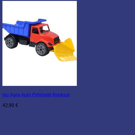
Iso Aura-Auto Pehmeät Renkaat
42,90
€