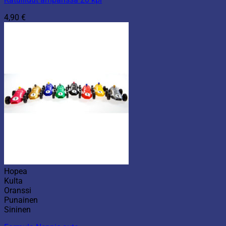
4,90
€
Hopea
Kulta
Oranssi
Punainen
Sininen