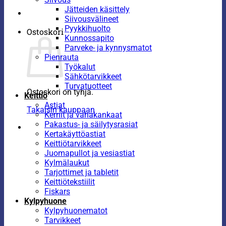
Jätteiden käsittely
Siivousvälineet
Pyykkihuolto
Ostoskori
Kunnossapito
Parveke- ja kynnysmatot
Pienrauta
Työkalut
Sähkötarvikkeet
Turvatuotteet
Ostoskori on tyhjä.
Keittiö
Astiat
Takaisin kauppaan
Kernit ja vahakankaat
Pakastus- ja säilytysrasiat
Kertakäyttöastiat
Keittiötarvikkeet
Juomapullot ja vesiastiat
Kylmälaukut
Tarjottimet ja tabletit
Keittiötekstiilit
Fiskars
Kylpyhuone
Kylpyhuonematot
Tarvikkeet