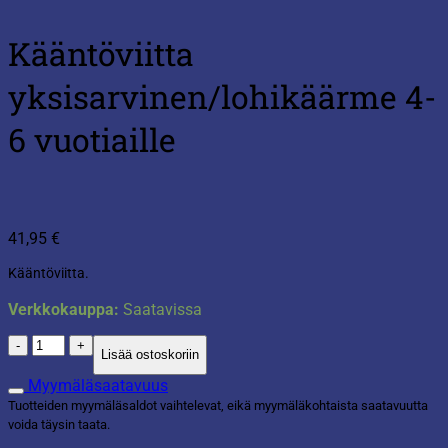
Kääntöviitta
yksisarvinen/lohikäärme 4-
6 vuotiaille
41,95
€
Kääntöviitta.
Verkkokauppa:
Saatavissa
Kääntöviitta
Lisää ostoskoriin
yksisarvinen/lohikäärme
4-
Myymäläsaatavuus
6
Tuotteiden myymäläsaldot vaihtelevat, eikä myymäläkohtaista saatavuutta
vuotiaille
voida täysin taata.
määrä