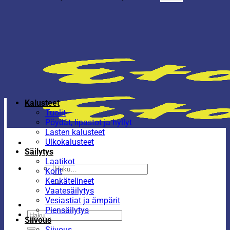
Kalusteet
Tuolit
Pöydät, lipastot ja hyllyt
Lasten kalusteet
Ulkokalusteet
Säilytys
Laatikot
Etsi:
Korit
Kenkätelineet
Vaatesäilytys
Vesiastiat ja ämpärit
Piensäilytys
Etsi:
Siivous
Siivous