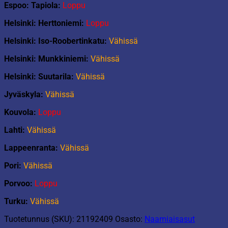
Espoo: Tapiola:
Loppu
Helsinki: Herttoniemi:
Loppu
Helsinki: Iso-Roobertinkatu:
Vähissä
Helsinki: Munkkiniemi:
Vähissä
Helsinki: Suutarila:
Vähissä
Jyväskyla:
Vähissä
Kouvola:
Loppu
Lahti:
Vähissä
Lappeenranta:
Vähissä
Pori:
Vähissä
Porvoo:
Loppu
Turku:
Vähissä
Tuotetunnus (SKU):
21192409
Osasto:
Naamiaisasut