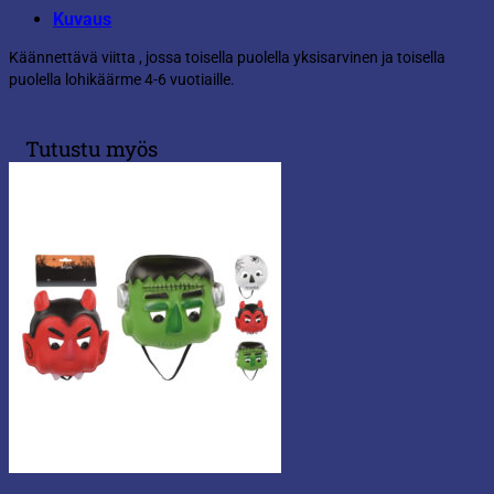
Kuvaus
Käännettävä viitta , jossa toisella puolella yksisarvinen ja toisella
puolella lohikäärme 4-6 vuotiaille.
Tutustu myös