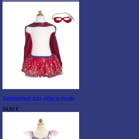
Supersankari tutu, viitta ja maski
34,90
€