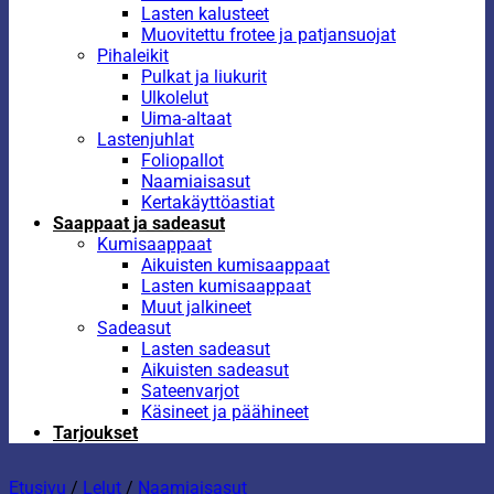
Lasten kalusteet
Muovitettu frotee ja patjansuojat
Pihaleikit
Pulkat ja liukurit
Ulkolelut
Uima-altaat
Lastenjuhlat
Foliopallot
Naamiaisasut
Kertakäyttöastiat
Saappaat ja sadeasut
Kumisaappaat
Aikuisten kumisaappaat
Lasten kumisaappaat
Muut jalkineet
Sadeasut
Lasten sadeasut
Aikuisten sadeasut
Sateenvarjot
Käsineet ja päähineet
Tarjoukset
Etusivu
/
Lelut
/
Naamiaisasut