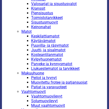
Valosarjat ja sisustusvalot
Kranssit
Piensisustus
Toimistotarvikkeet
Sisustusmuovit
Keinonahat
Matot
Keskilattiamatot
Käytävämatot
Puuvilla- ja räsymatot
Juutti- ja sisalmatot
Kosteantilanmatot
Kylpyhuonematot
Parveke ja kynnysmatot
Liukuestematot ja tarvikkeet
Makuuhuone
Peitot ja tyynyt
Muovitettu frotee ja patjansuojat
Patjat ja varavuoteet
Vaahtomuovit
Vaahtomuovilevyt
Solumuovilevyt
Muut vaahtomuovit