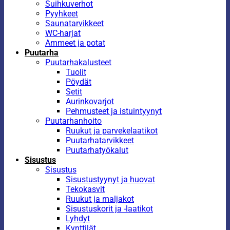
Suihkuverhot
Pyyhkeet
Saunatarvikkeet
WC-harjat
Ammeet ja potat
Puutarha
Puutarhakalusteet
Tuolit
Pöydät
Setit
Aurinkovarjot
Pehmusteet ja istuintyynyt
Puutarhanhoito
Ruukut ja parvekelaatikot
Puutarhatarvikkeet
Puutarhatyökalut
Sisustus
Sisustus
Sisustustyynyt ja huovat
Tekokasvit
Ruukut ja maljakot
Sisustuskorit ja -laatikot
Lyhdyt
Kynttilät