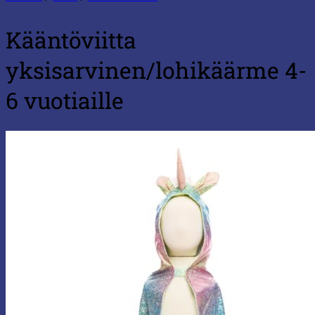
Kääntöviitta
yksisarvinen/lohikäärme 4-
6 vuotiaille