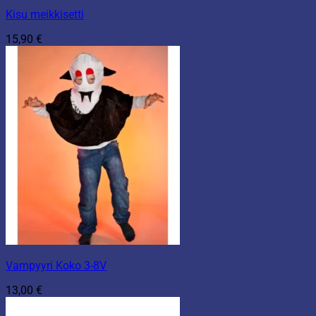
Kisu meikkisetti
15,90
€
Vampyyri Koko 3-8V
13,00
€