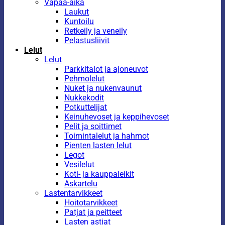
Vapaa-aika
Laukut
Kuntoilu
Retkeily ja veneily
Pelastusliivit
Lelut
Lelut
Parkkitalot ja ajoneuvot
Pehmolelut
Nuket ja nukenvaunut
Nukkekodit
Potkuttelijat
Keinuhevoset ja keppihevoset
Pelit ja soittimet
Toimintalelut ja hahmot
Pienten lasten lelut
Legot
Vesilelut
Koti- ja kauppaleikit
Askartelu
Lastentarvikkeet
Hoitotarvikkeet
Patjat ja peitteet
Lasten astiat