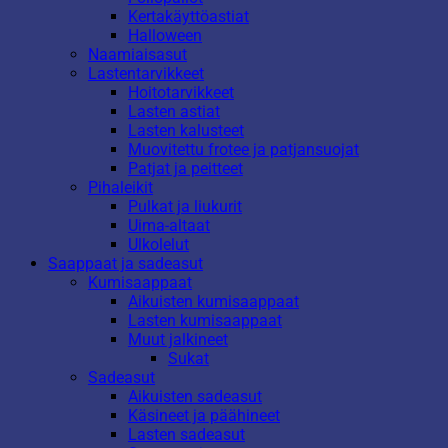
Kertakäyttöastiat
Halloween
Naamiaisasut
Lastentarvikkeet
Hoitotarvikkeet
Lasten astiat
Lasten kalusteet
Muovitettu frotee ja patjansuojat
Patjat ja peitteet
Pihaleikit
Pulkat ja liukurit
Uima-altaat
Ulkolelut
Saappaat ja sadeasut
Kumisaappaat
Aikuisten kumisaappaat
Lasten kumisaappaat
Muut jalkineet
Sukat
Sadeasut
Aikuisten sadeasut
Käsineet ja päähineet
Lasten sadeasut