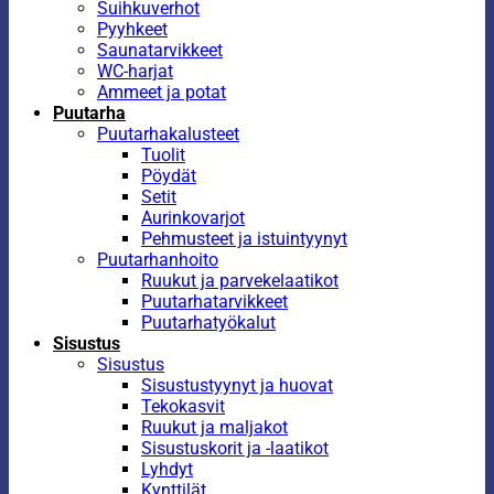
Suihkuverhot
Pyyhkeet
Saunatarvikkeet
WC-harjat
Ammeet ja potat
Puutarha
Puutarhakalusteet
Tuolit
Pöydät
Setit
Aurinkovarjot
Pehmusteet ja istuintyynyt
Puutarhanhoito
Ruukut ja parvekelaatikot
Puutarhatarvikkeet
Puutarhatyökalut
Sisustus
Sisustus
Sisustustyynyt ja huovat
Tekokasvit
Ruukut ja maljakot
Sisustuskorit ja -laatikot
Lyhdyt
Kynttilät