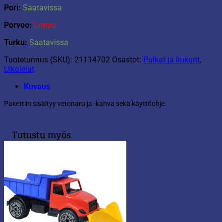
Pori:
Saatavissa
Porvoo:
Loppu
Turku:
Saatavissa
Tuotetunnus (SKU):
21114702
Osastot:
Pulkat ja liukurit
,
Ulkolelut
Kuvaus
Pakettiin sisältyy vetonaru ja -kahva sekä käyttöohje.
Tutustu myös