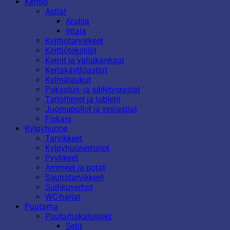
Keittiö
Astiat
Arabia
Iittala
Keittiötarvikkeet
Keittiötekstiilit
Kernit ja vahakankaat
Kertakäyttöastiat
Kylmälaukut
Pakastus- ja säilytysrasiat
Tarjottimet ja tabletit
Juomapullot ja vesiastiat
Fiskars
Kylpyhuone
Tarvikkeet
Kylpyhuonematot
Pyyhkeet
Ammeet ja potat
Saunatarvikkeet
Suihkuverhot
WC-harjat
Puutarha
Puutarhakalusteet
Setit