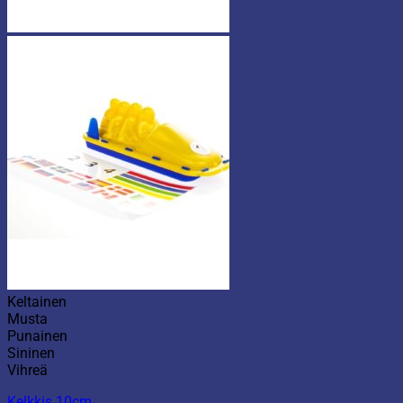
Keltainen
Musta
Punainen
Sininen
Vihreä
Kelkkis 10cm