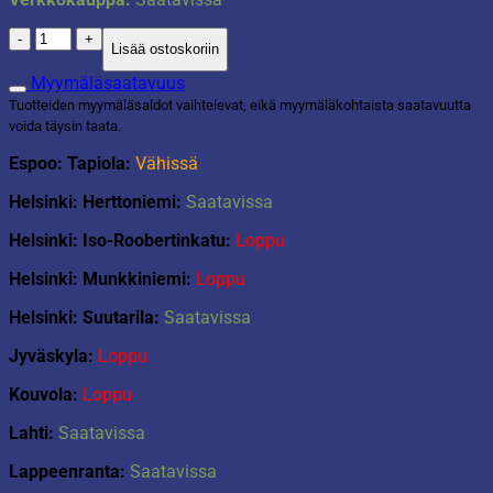
Classic-
Lisää ostoskoriin
pulkka
sininen
Myymäläsaatavuus
määrä
Tuotteiden myymäläsaldot vaihtelevat, eikä myymäläkohtaista saatavuutta
voida täysin taata.
Espoo: Tapiola:
Vähissä
Helsinki: Herttoniemi:
Saatavissa
Helsinki: Iso-Roobertinkatu:
Loppu
Helsinki: Munkkiniemi:
Loppu
Helsinki: Suutarila:
Saatavissa
Jyväskyla:
Loppu
Kouvola:
Loppu
Lahti:
Saatavissa
Lappeenranta:
Saatavissa