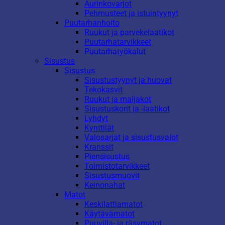
Aurinkovarjot
Pehmusteet ja istuintyynyt
Puutarhanhoito
Ruukut ja parvekelaatikot
Puutarhatarvikkeet
Puutarhatyökalut
Sisustus
Sisustus
Sisustustyynyt ja huovat
Tekokasvit
Ruukut ja maljakot
Sisustuskorit ja -laatikot
Lyhdyt
Kynttilät
Valosarjat ja sisustusvalot
Kranssit
Piensisustus
Toimistotarvikkeet
Sisustusmuovit
Keinonahat
Matot
Keskilattiamatot
Käytävämatot
Puuvilla- ja räsymatot