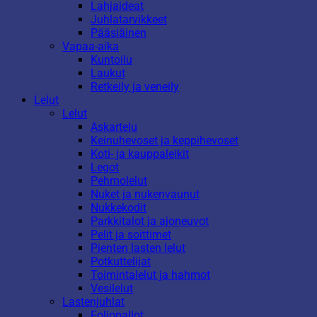
Lahjaideat
Juhlatarvikkeet
Pääsiäinen
Vapaa-aika
Kuntoilu
Laukut
Retkeily ja veneily
Lelut
Lelut
Askartelu
Keinuhevoset ja keppihevoset
Koti- ja kauppaleikit
Legot
Pehmolelut
Nuket ja nukenvaunut
Nukkekodit
Parkkitalot ja ajoneuvot
Pelit ja soittimet
Pienten lasten lelut
Potkuttelijat
Toimintalelut ja hahmot
Vesilelut
Lastenjuhlat
Foliopallot