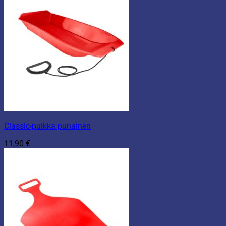
Classic-pulkka punainen
11,90
€