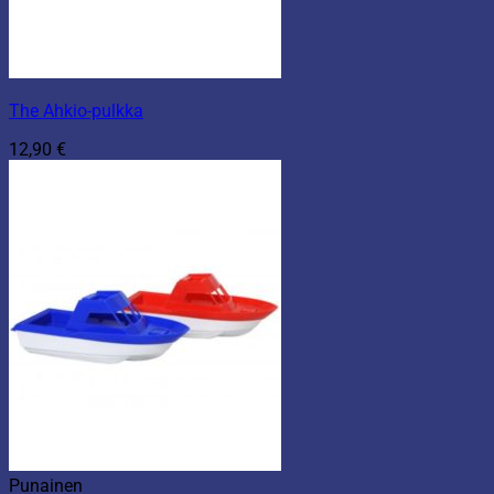
The Ahkio-pulkka
12,90
€
Punainen