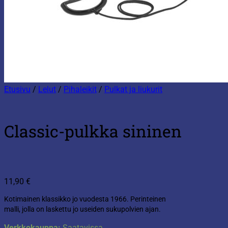
Etusivu
/
Lelut
/
Pihaleikit
/
Pulkat ja liukurit
Classic-pulkka sininen
11,90
€
Kotimainen klassikko jo vuodesta 1966. Perinteinen
malli, jolla on laskettu jo useiden sukupolvien ajan.
Verkkokauppa:
Saatavissa