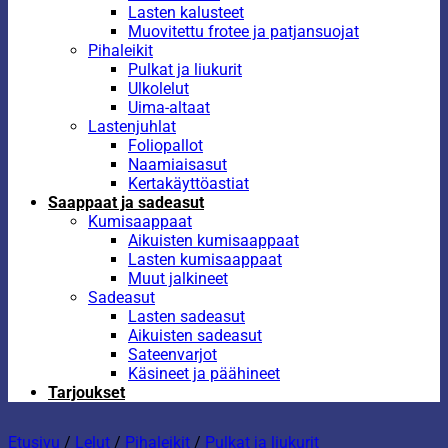
Lasten kalusteet
Muovitettu frotee ja patjansuojat
Pihaleikit
Pulkat ja liukurit
Ulkolelut
Uima-altaat
Lastenjuhlat
Foliopallot
Naamiaisasut
Kertakäyttöastiat
Saappaat ja sadeasut
Kumisaappaat
Aikuisten kumisaappaat
Lasten kumisaappaat
Muut jalkineet
Sadeasut
Lasten sadeasut
Aikuisten sadeasut
Sateenvarjot
Käsineet ja päähineet
Tarjoukset
Etusivu
/
Lelut
/
Pihaleikit
/
Pulkat ja liukurit