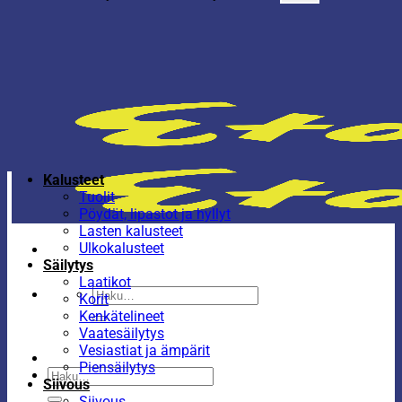
Kalusteet
Tuolit
Pöydät, lipastot ja hyllyt
Lasten kalusteet
Ulkokalusteet
Säilytys
Laatikot
Etsi:
Korit
Kenkätelineet
Vaatesäilytys
Vesiastiat ja ämpärit
Piensäilytys
Etsi:
Siivous
Siivous