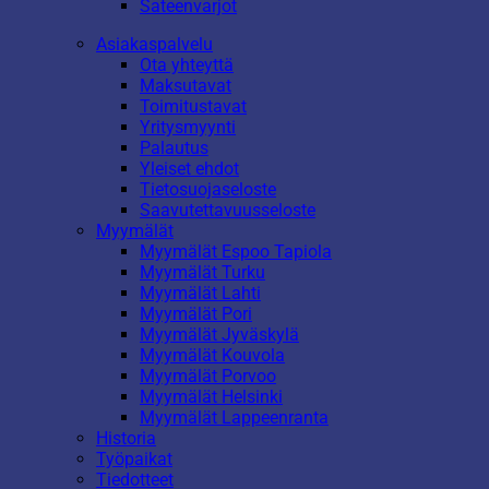
Sateenvarjot
Asiakaspalvelu
Ota yhteyttä
Maksutavat
Toimitustavat
Yritysmyynti
Palautus
Yleiset ehdot
Tietosuojaseloste
Saavutettavuusseloste
Myymälät
Myymälät Espoo Tapiola
Myymälät Turku
Myymälät Lahti
Myymälät Pori
Myymälät Jyväskylä
Myymälät Kouvola
Myymälät Porvoo
Myymälät Helsinki
Myymälät Lappeenranta
Historia
Työpaikat
Tiedotteet