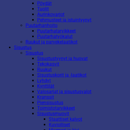
Pöydät
Tuolit
Aurinkovarjot
Pehmusteet ja istuintyynyt
Puutarhanhoito
Puutarhatarvikkeet
Puutarhatyökalut
Ruukut ja parvekelaatikot
Sisustus
Sisustus
Sisustustyynyt ja huovat
Tekokasvit
Ruukut
Sisustuskorit ja -laatikot
Lyhdyt
Kynttilät
Valosarjat ja sisustusvalot
Kranssit
Piensisustus
Toimistotarvikkeet
Sisustusmuovit
Staattiset kalvot
Kuviolliset