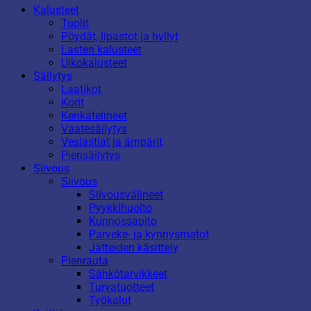
Kalusteet
Tuolit
Pöydät, lipastot ja hyllyt
Lasten kalusteet
Ulkokalusteet
Säilytys
Laatikot
Korit
Kenkätelineet
Vaatesäilytys
Vesiastiat ja ämpärit
Piensäilytys
Siivous
Siivous
Siivousvälineet
Pyykkihuolto
Kunnossapito
Parveke- ja kynnysmatot
Jätteiden käsittely
Pienrauta
Sähkötarvikkeet
Turvatuotteet
Työkalut