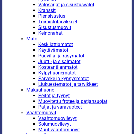
Valosarjat ja sisustusvalot
Kranssit
Piensisustus
Toimistotarvikkeet
Sisustusmuovit
Keinonahat
Matot
Keskilattiamatot
Käytävämatot
Puuvilla- ja räsymatot
Juutti- ja sisalmatot
Kosteantilanmatot
Kylpyhuonematot
Parveke ja kynnysmatot
Liukuestematot ja tarvikkeet
Makuuhuone
Peitot ja tyynyt
Muovitettu frotee ja patjansuojat
Patjat ja varavuoteet
Vaahtomuovit
Vaahtomuovilevyt
Solumuovilevyt
Muut vaahtomuovit