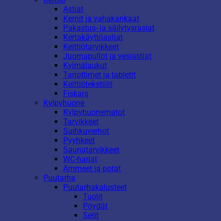
Astiat
Kernit ja vahakankaat
Pakastus- ja säilytysrasiat
Kertakäyttöastiat
Keittiötarvikkeet
Juomapullot ja vesiastiat
Kylmälaukut
Tarjottimet ja tabletit
Keittiötekstiilit
Fiskars
Kylpyhuone
Kylpyhuonematot
Tarvikkeet
Suihkuverhot
Pyyhkeet
Saunatarvikkeet
WC-harjat
Ammeet ja potat
Puutarha
Puutarhakalusteet
Tuolit
Pöydät
Setit