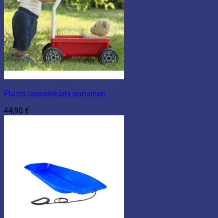
Plasto taaperokärry punainen
44,90
€