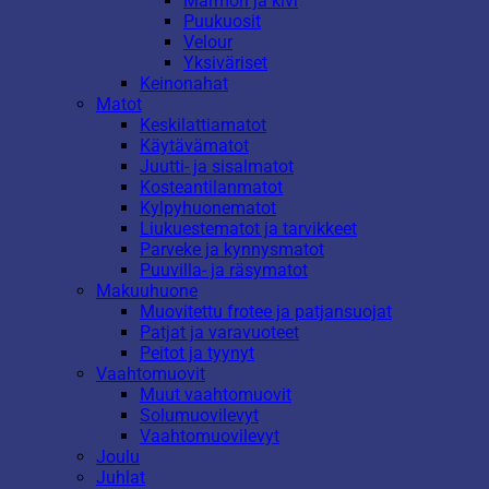
Marmori ja kivi
Puukuosit
Velour
Yksiväriset
Keinonahat
Matot
Keskilattiamatot
Käytävämatot
Juutti- ja sisalmatot
Kosteantilanmatot
Kylpyhuonematot
Liukuestematot ja tarvikkeet
Parveke ja kynnysmatot
Puuvilla- ja räsymatot
Makuuhuone
Muovitettu frotee ja patjansuojat
Patjat ja varavuoteet
Peitot ja tyynyt
Vaahtomuovit
Muut vaahtomuovit
Solumuovilevyt
Vaahtomuovilevyt
Joulu
Juhlat