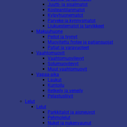
Juutti- ja sisalmatot
Kosteantilanmatot
Kylpyhuonematot
Parveke ja kynnysmatot
Liukuestematot ja tarvikkeet
Makuuhuone
Peitot ja tyynyt
Muovitettu frotee ja patjansuojat
Patjat ja varavuoteet
Vaahtomuovit
Vaahtomuovilevyt
Solumuovilevyt
Muut vaahtomuovit
Vapaa-aika
Laukut
Kuntoilu
Retkeily ja veneily
Pelastusliivit
Lelut
Lelut
Parkkitalot ja ajoneuvot
Pehmolelut
Nuket ja nukenvaunut