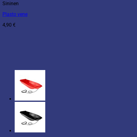
Sininen
Plasto vene
4,90
€