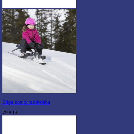
Stiga Iconic rattikelkka
79,90
€