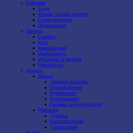
Kalusteet
Tuolit
Pöydät, lipastot ja hyllyt
Lasten kalusteet
Ulkokalusteet
Säilytys
Laatikot
Korit
Kenkätelineet
Vaatesäilytys
Vesiastiat ja ämpärit
Piensäilytys
Siivous
Siivous
Jätteiden käsittely
Siivousvälineet
Pyykkihuolto
Kunnossapito
Parveke- ja kynnysmatot
Pienrauta
Työkalut
Sähkötarvikkeet
Turvatuotteet
Keittiö