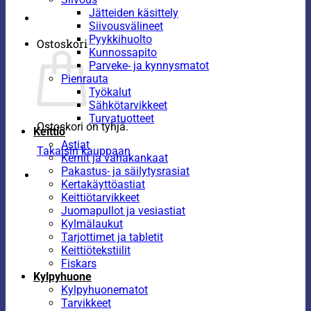
Jätteiden käsittely
Siivousvälineet
Pyykkihuolto
Ostoskori
Kunnossapito
Parveke- ja kynnysmatot
Pienrauta
Työkalut
Sähkötarvikkeet
Turvatuotteet
Ostoskori on tyhjä.
Keittiö
Astiat
Takaisin kauppaan
Kernit ja vahakankaat
Pakastus- ja säilytysrasiat
Kertakäyttöastiat
Keittiötarvikkeet
Juomapullot ja vesiastiat
Kylmälaukut
Tarjottimet ja tabletit
Keittiötekstiilit
Fiskars
Kylpyhuone
Kylpyhuonematot
Tarvikkeet