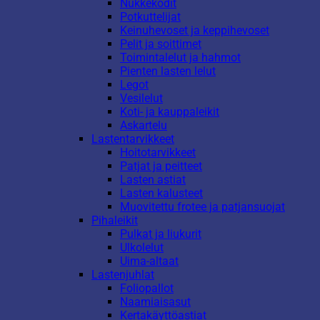
Nukkekodit
Potkuttelijat
Keinuhevoset ja keppihevoset
Pelit ja soittimet
Toimintalelut ja hahmot
Pienten lasten lelut
Legot
Vesilelut
Koti- ja kauppaleikit
Askartelu
Lastentarvikkeet
Hoitotarvikkeet
Patjat ja peitteet
Lasten astiat
Lasten kalusteet
Muovitettu frotee ja patjansuojat
Pihaleikit
Pulkat ja liukurit
Ulkolelut
Uima-altaat
Lastenjuhlat
Foliopallot
Naamiaisasut
Kertakäyttöastiat