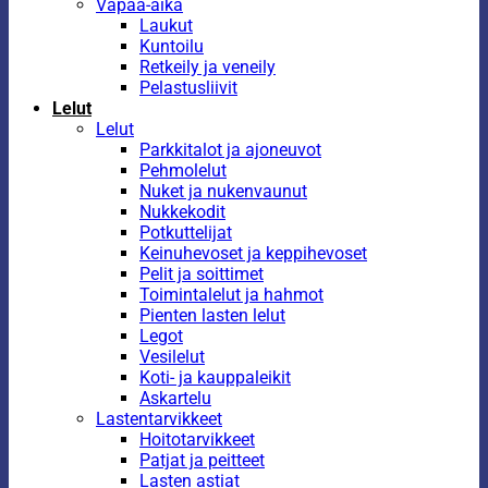
Vapaa-aika
Laukut
Kuntoilu
Retkeily ja veneily
Pelastusliivit
Lelut
Lelut
Parkkitalot ja ajoneuvot
Pehmolelut
Nuket ja nukenvaunut
Nukkekodit
Potkuttelijat
Keinuhevoset ja keppihevoset
Pelit ja soittimet
Toimintalelut ja hahmot
Pienten lasten lelut
Legot
Vesilelut
Koti- ja kauppaleikit
Askartelu
Lastentarvikkeet
Hoitotarvikkeet
Patjat ja peitteet
Lasten astiat