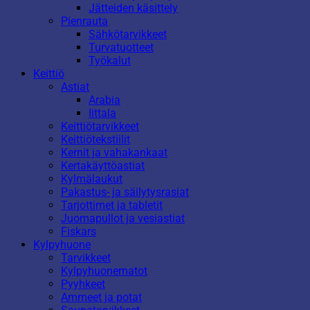
Jätteiden käsittely
Pienrauta
Sähkötarvikkeet
Turvatuotteet
Työkalut
Keittiö
Astiat
Arabia
Iittala
Keittiötarvikkeet
Keittiötekstiilit
Kernit ja vahakankaat
Kertakäyttöastiat
Kylmälaukut
Pakastus- ja säilytysrasiat
Tarjottimet ja tabletit
Juomapullot ja vesiastiat
Fiskars
Kylpyhuone
Tarvikkeet
Kylpyhuonematot
Pyyhkeet
Ammeet ja potat