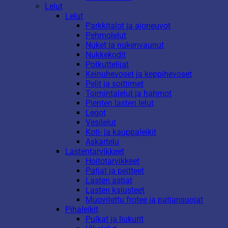
Lelut
Lelut
Parkkitalot ja ajoneuvot
Pehmolelut
Nuket ja nukenvaunut
Nukkekodit
Potkuttelijat
Keinuhevoset ja keppihevoset
Pelit ja soittimet
Toimintalelut ja hahmot
Pienten lasten lelut
Legot
Vesilelut
Koti- ja kauppaleikit
Askartelu
Lastentarvikkeet
Hoitotarvikkeet
Patjat ja peitteet
Lasten astiat
Lasten kalusteet
Muovitettu frotee ja patjansuojat
Pihaleikit
Pulkat ja liukurit