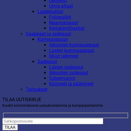
Ulkolelut
Uima-altaat
Lastenjuhlat
Foliopallot
Naamiaisasut
Kertakäyttöastiat
Saappaat ja sadeasut
Kumisaappaat
Aikuisten kumisaappaat
Lasten kumisaappaat
Muut jalkineet
Sadeasut
Lasten sadeasut
Aikuisten sadeasut
Sateenvarjot
Käsineet ja päähineet
Tarjoukset
TILAA UUTISKIRJE
Kuulet ensimmäisenä uutuuksistamme ja kampanjoistamme