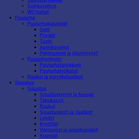
Saunatarvikkeet
Suihkuverhot
WC-harjat
Puutarha
Puutarhakalusteet
Setit
Pöydät
Tuolit
Aurinkovarjot
Pehmusteet ja istuintyynyt
Puutarhanhoito
Puutarhatarvikkeet
Puutarhatyökalut
Ruukut ja parvekelaatikot
Sisustus
Sisustus
Sisustustyynyt ja huovat
Tekokasvit
Ruukut
Sisustuskorit ja -laatikot
Lyhdyt
Kynttilät
Valosarjat ja sisustusvalot
Kranssit