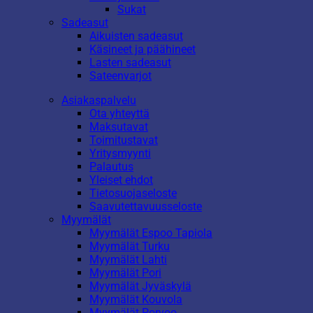
Sukat
Sadeasut
Aikuisten sadeasut
Käsineet ja päähineet
Lasten sadeasut
Sateenvarjot
Asiakaspalvelu
Ota yhteyttä
Maksutavat
Toimitustavat
Yritysmyynti
Palautus
Yleiset ehdot
Tietosuojaseloste
Saavutettavuusseloste
Myymälät
Myymälät Espoo Tapiola
Myymälät Turku
Myymälät Lahti
Myymälät Pori
Myymälät Jyväskylä
Myymälät Kouvola
Myymälät Porvoo