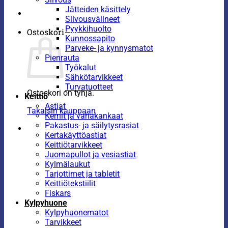
Jätteiden käsittely
Siivousvälineet
Pyykkihuolto
Ostoskori
Kunnossapito
Parveke- ja kynnysmatot
Pienrauta
Työkalut
Sähkötarvikkeet
Turvatuotteet
Ostoskori on tyhjä.
Keittiö
Astiat
Takaisin kauppaan
Kernit ja vahakankaat
Pakastus- ja säilytysrasiat
Kertakäyttöastiat
Keittiötarvikkeet
Juomapullot ja vesiastiat
Kylmälaukut
Tarjottimet ja tabletit
Keittiötekstiilit
Fiskars
Kylpyhuone
Kylpyhuonematot
Tarvikkeet