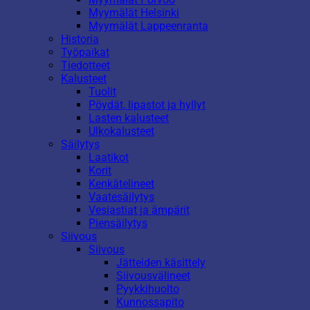
Myymälät Helsinki
Myymälät Lappeenranta
Historia
Työpaikat
Tiedotteet
Kalusteet
Tuolit
Pöydät, lipastot ja hyllyt
Lasten kalusteet
Ulkokalusteet
Säilytys
Laatikot
Korit
Kenkätelineet
Vaatesäilytys
Vesiastiat ja ämpärit
Piensäilytys
Siivous
Siivous
Jätteiden käsittely
Siivousvälineet
Pyykkihuolto
Kunnossapito