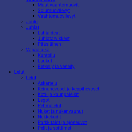
Muut vaahtomuovit
Solumuovilevyt
Vaahtomuovilevyt
Joulu
Juhlat
Lahjaideat
Juhlatarvikkeet
Pääsiäinen
Vapaa-aika
Kuntoilu
Laukut
Retkeily ja veneily
Lelut
Lelut
Askartelu
Keinuhevoset ja keppihevoset
Koti- ja kauppaleikit
Legot
Pehmolelut
Nuket ja nukenvaunut
Nukkekodit
Parkkitalot ja ajoneuvot
Pelit ja soittimet