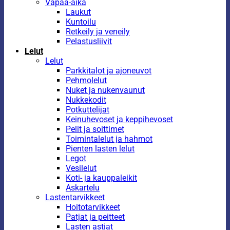
Vapaa-aika
Laukut
Kuntoilu
Retkeily ja veneily
Pelastusliivit
Lelut
Lelut
Parkkitalot ja ajoneuvot
Pehmolelut
Nuket ja nukenvaunut
Nukkekodit
Potkuttelijat
Keinuhevoset ja keppihevoset
Pelit ja soittimet
Toimintalelut ja hahmot
Pienten lasten lelut
Legot
Vesilelut
Koti- ja kauppaleikit
Askartelu
Lastentarvikkeet
Hoitotarvikkeet
Patjat ja peitteet
Lasten astiat