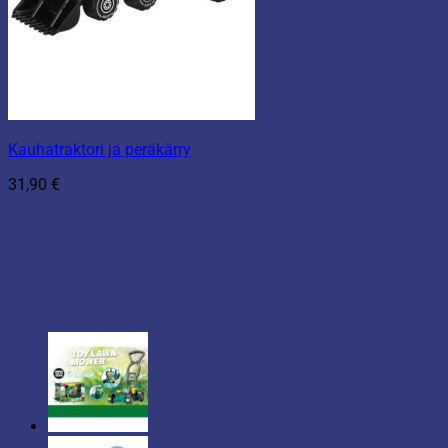
Kauhatraktori ja peräkärry
31,90
€