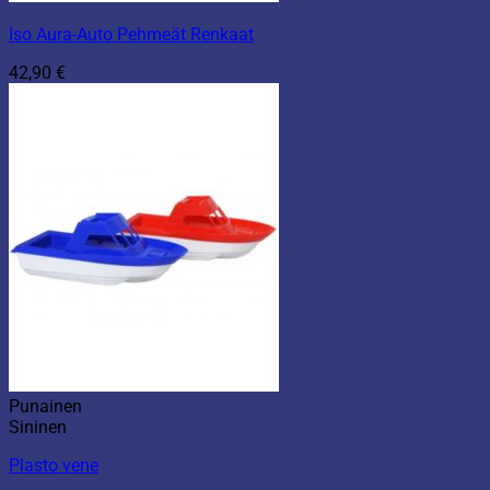
Iso Aura-Auto Pehmeät Renkaat
42,90
€
Punainen
Sininen
Plasto vene