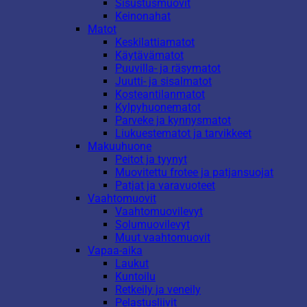
Sisustusmuovit
Keinonahat
Matot
Keskilattiamatot
Käytävämatot
Puuvilla- ja räsymatot
Juutti- ja sisalmatot
Kosteantilanmatot
Kylpyhuonematot
Parveke ja kynnysmatot
Liukuestematot ja tarvikkeet
Makuuhuone
Peitot ja tyynyt
Muovitettu frotee ja patjansuojat
Patjat ja varavuoteet
Vaahtomuovit
Vaahtomuovilevyt
Solumuovilevyt
Muut vaahtomuovit
Vapaa-aika
Laukut
Kuntoilu
Retkeily ja veneily
Pelastusliivit