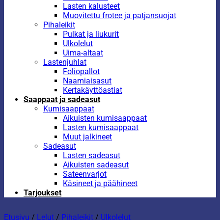
Lasten kalusteet
Muovitettu frotee ja patjansuojat
Pihaleikit
Pulkat ja liukurit
Ulkolelut
Uima-altaat
Lastenjuhlat
Foliopallot
Naamiaisasut
Kertakäyttöastiat
Saappaat ja sadeasut
Kumisaappaat
Aikuisten kumisaappaat
Lasten kumisaappaat
Muut jalkineet
Sadeasut
Lasten sadeasut
Aikuisten sadeasut
Sateenvarjot
Käsineet ja päähineet
Tarjoukset
Etusivu
/
Lelut
/
Pihaleikit
/
Ulkolelut