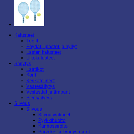
Kalusteet
Tuolit
Pöydät, lipastot ja hyllyt
Lasten kalusteet
Ulkokalusteet
Säilytys
Laatikot
Korit
Kenkätelineet
Vaatesäilytys
Vesiastiat ja ämpärit
Piensäilytys
Siivous
Siivous
Siivousvälineet
Pyykkihuolto
Kunnossapito
Parveke- ja kynnysmatot