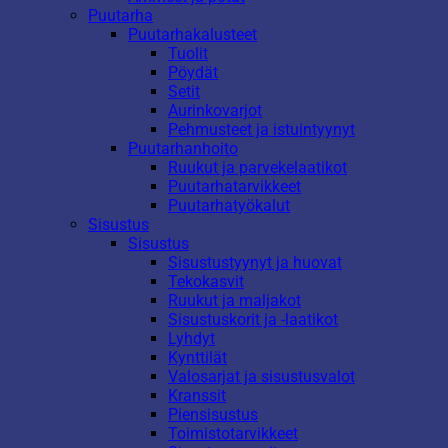
Puutarha
Puutarhakalusteet
Tuolit
Pöydät
Setit
Aurinkovarjot
Pehmusteet ja istuintyynyt
Puutarhanhoito
Ruukut ja parvekelaatikot
Puutarhatarvikkeet
Puutarhatyökalut
Sisustus
Sisustus
Sisustustyynyt ja huovat
Tekokasvit
Ruukut ja maljakot
Sisustuskorit ja -laatikot
Lyhdyt
Kynttilät
Valosarjat ja sisustusvalot
Kranssit
Piensisustus
Toimistotarvikkeet