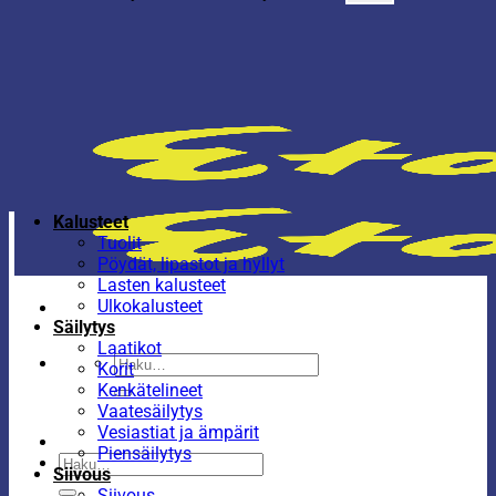
Kalusteet
Tuolit
Pöydät, lipastot ja hyllyt
Lasten kalusteet
Ulkokalusteet
Säilytys
Laatikot
Etsi:
Korit
Kenkätelineet
Vaatesäilytys
Vesiastiat ja ämpärit
Piensäilytys
Etsi:
Siivous
Siivous