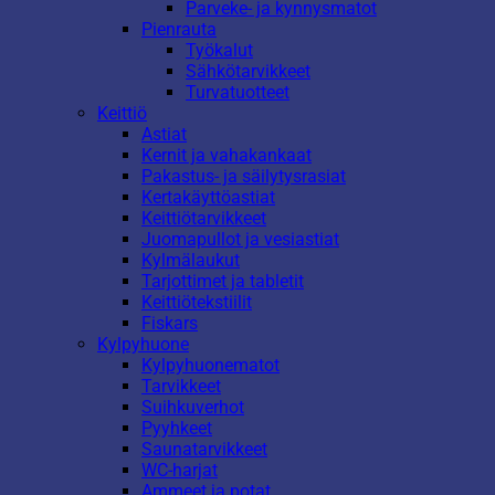
Parveke- ja kynnysmatot
Pienrauta
Työkalut
Sähkötarvikkeet
Turvatuotteet
Keittiö
Astiat
Kernit ja vahakankaat
Pakastus- ja säilytysrasiat
Kertakäyttöastiat
Keittiötarvikkeet
Juomapullot ja vesiastiat
Kylmälaukut
Tarjottimet ja tabletit
Keittiötekstiilit
Fiskars
Kylpyhuone
Kylpyhuonematot
Tarvikkeet
Suihkuverhot
Pyyhkeet
Saunatarvikkeet
WC-harjat
Ammeet ja potat