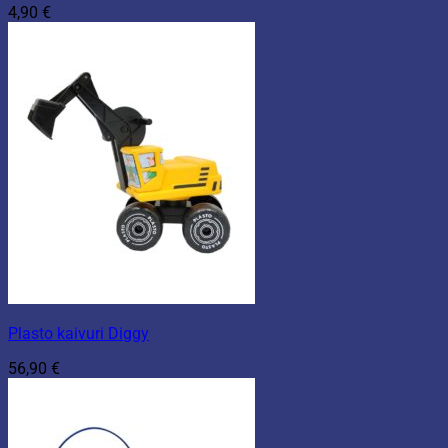
4,90
€
Plasto kaivuri Diggy
56,90
€