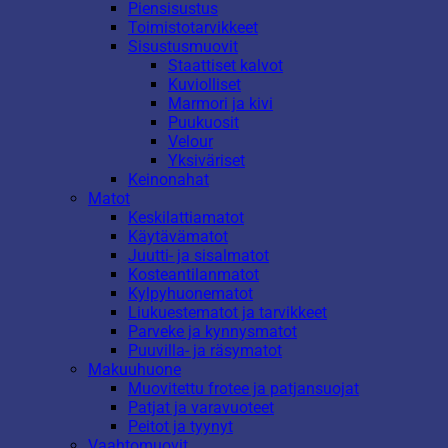
Piensisustus
Toimistotarvikkeet
Sisustusmuovit
Staattiset kalvot
Kuviolliset
Marmori ja kivi
Puukuosit
Velour
Yksiväriset
Keinonahat
Matot
Keskilattiamatot
Käytävämatot
Juutti- ja sisalmatot
Kosteantilanmatot
Kylpyhuonematot
Liukuestematot ja tarvikkeet
Parveke ja kynnysmatot
Puuvilla- ja räsymatot
Makuuhuone
Muovitettu frotee ja patjansuojat
Patjat ja varavuoteet
Peitot ja tyynyt
Vaahtomuovit