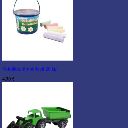
Katuliidut ämpärissä 20 kpl
4,90
€