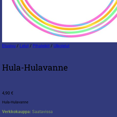
Etusivu
/
Lelut
/
Pihaleikit
/
Ulkolelut
Hula-Hulavanne
4,90
€
Hula-Hulavanne
Verkkokauppa:
Saatavissa