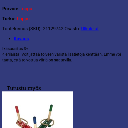
Porvoo:
Loppu
Turku:
Loppu
Tuotetunnus (SKU):
21129742
Osasto:
Ulkolelut
Kuvaus
Ikäsuositus 3+
4 erilaista. Voit jättää toiveen väristä lisätietoja kenttään. Emme voi
taata, että toivottua väriä on saatavilla.
Tutustu myös