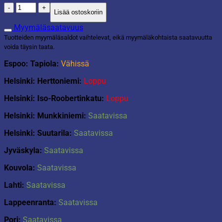
Hula-
Lisää ostoskoriin
Hulavanne
määrä
Myymäläsaatavuus
Tuotteiden myymäläsaldot vaihtelevat, eikä myymäläkohtaista saatavuutta
voida täysin taata.
Espoo: Tapiola:
Vähissä
Helsinki: Herttoniemi:
Loppu
Helsinki: Iso-Roobertinkatu:
Loppu
Helsinki: Munkkiniemi:
Saatavissa
Helsinki: Suutarila:
Saatavissa
Jyväskyla:
Saatavissa
Kouvola:
Saatavissa
Lahti:
Saatavissa
Lappeenranta:
Saatavissa
Pori:
Saatavissa