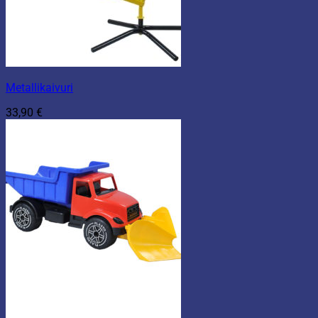
Metallikaivuri
33,90
€