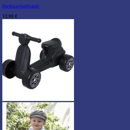
Renkaanheittopeli
12,90
€