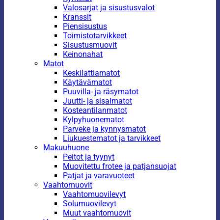
Valosarjat ja sisustusvalot
Kranssit
Piensisustus
Toimistotarvikkeet
Sisustusmuovit
Keinonahat
Matot
Keskilattiamatot
Käytävämatot
Puuvilla- ja räsymatot
Juutti- ja sisalmatot
Kosteantilanmatot
Kylpyhuonematot
Parveke ja kynnysmatot
Liukuestematot ja tarvikkeet
Makuuhuone
Peitot ja tyynyt
Muovitettu frotee ja patjansuojat
Patjat ja varavuoteet
Vaahtomuovit
Vaahtomuovilevyt
Solumuovilevyt
Muut vaahtomuovit