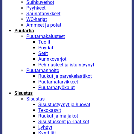
Suihkuverhot
Pyyhkeet
Saunatarvikkeet
WC-harjat
Ammeet ja potat
Puutarha
Puutarhakalusteet
Tuolit
Pöydät
Setit
Aurinkovarjot
Pehmusteet ja istuintyynyt
Puutarhanhoito
Ruukut ja parvekelaatikot
Puutarhatarvikkeet
Puutarhatyökalut
Sisustus
Sisustus
Sisustustyynyt ja huovat
Tekokasvit
Ruukut ja maljakot
Sisustuskorit ja -laatikot
Lyhdyt
Kynttilät