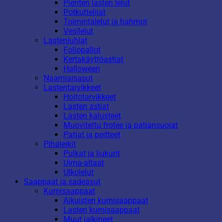
Pienten lasten lelut
Potkuttelijat
Toimintalelut ja hahmot
Vesilelut
Lastenjuhlat
Foliopallot
Kertakäyttöastiat
Halloween
Naamiaisasut
Lastentarvikkeet
Hoitotarvikkeet
Lasten astiat
Lasten kalusteet
Muovitettu frotee ja patjansuojat
Patjat ja peitteet
Pihaleikit
Pulkat ja liukurit
Uima-altaat
Ulkolelut
Saappaat ja sadeasut
Kumisaappaat
Aikuisten kumisaappaat
Lasten kumisaappaat
Muut jalkineet