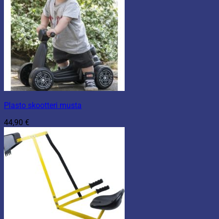
Plasto skootteri musta
44,90
€