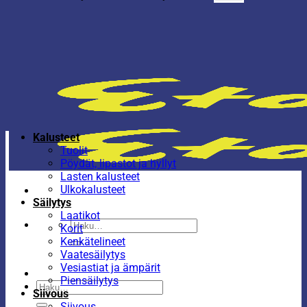
Kalusteet
Tuolit
Pöydät, lipastot ja hyllyt
Lasten kalusteet
Ulkokalusteet
Säilytys
Laatikot
Etsi:
Korit
Kenkätelineet
Vaatesäilytys
Vesiastiat ja ämpärit
Piensäilytys
Etsi:
Siivous
Siivous