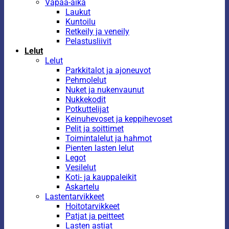
Vapaa-aika
Laukut
Kuntoilu
Retkeily ja veneily
Pelastusliivit
Lelut
Lelut
Parkkitalot ja ajoneuvot
Pehmolelut
Nuket ja nukenvaunut
Nukkekodit
Potkuttelijat
Keinuhevoset ja keppihevoset
Pelit ja soittimet
Toimintalelut ja hahmot
Pienten lasten lelut
Legot
Vesilelut
Koti- ja kauppaleikit
Askartelu
Lastentarvikkeet
Hoitotarvikkeet
Patjat ja peitteet
Lasten astiat