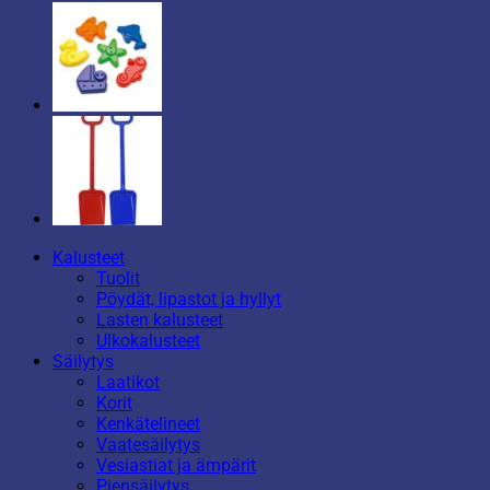
Kalusteet
Tuolit
Pöydät, lipastot ja hyllyt
Lasten kalusteet
Ulkokalusteet
Säilytys
Laatikot
Korit
Kenkätelineet
Vaatesäilytys
Vesiastiat ja ämpärit
Piensäilytys