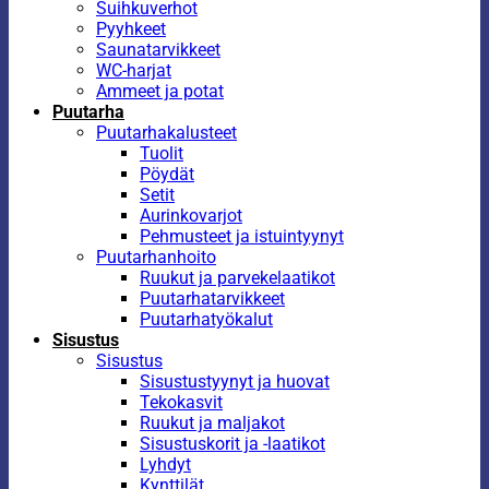
Suihkuverhot
Pyyhkeet
Saunatarvikkeet
WC-harjat
Ammeet ja potat
Puutarha
Puutarhakalusteet
Tuolit
Pöydät
Setit
Aurinkovarjot
Pehmusteet ja istuintyynyt
Puutarhanhoito
Ruukut ja parvekelaatikot
Puutarhatarvikkeet
Puutarhatyökalut
Sisustus
Sisustus
Sisustustyynyt ja huovat
Tekokasvit
Ruukut ja maljakot
Sisustuskorit ja -laatikot
Lyhdyt
Kynttilät