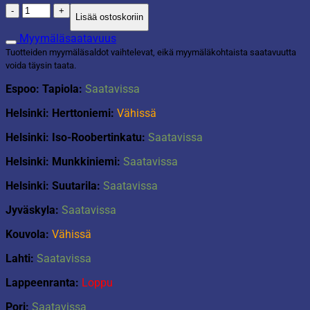
Plasto
Lisää ostoskoriin
Harava
24
Myymäläsaatavuus
cm
Tuotteiden myymäläsaldot vaihtelevat, eikä myymäläkohtaista saatavuutta
määrä
voida täysin taata.
Espoo: Tapiola:
Saatavissa
Helsinki: Herttoniemi:
Vähissä
Helsinki: Iso-Roobertinkatu:
Saatavissa
Helsinki: Munkkiniemi:
Saatavissa
Helsinki: Suutarila:
Saatavissa
Jyväskyla:
Saatavissa
Kouvola:
Vähissä
Lahti:
Saatavissa
Lappeenranta:
Loppu
Pori:
Saatavissa