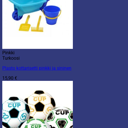
Pinkki
Turkoosi
Plasto kottarisetti pinkki ja sininen
15,90
€