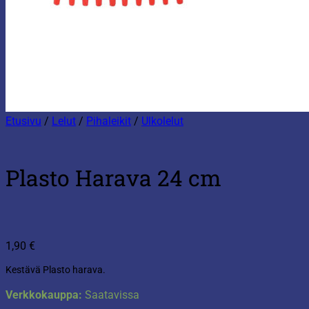
Etusivu
/
Lelut
/
Pihaleikit
/
Ulkolelut
Plasto Harava 24 cm
1,90
€
Kestävä Plasto harava.
Verkkokauppa:
Saatavissa