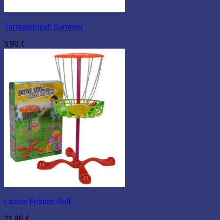
Tarrapallopeli Summer
5,90
€
Lasten Frisbee Golf
21,90
€