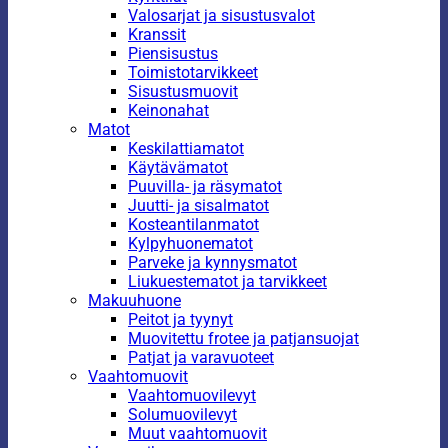
Valosarjat ja sisustusvalot
Kranssit
Piensisustus
Toimistotarvikkeet
Sisustusmuovit
Keinonahat
Matot
Keskilattiamatot
Käytävämatot
Puuvilla- ja räsymatot
Juutti- ja sisalmatot
Kosteantilanmatot
Kylpyhuonematot
Parveke ja kynnysmatot
Liukuestematot ja tarvikkeet
Makuuhuone
Peitot ja tyynyt
Muovitettu frotee ja patjansuojat
Patjat ja varavuoteet
Vaahtomuovit
Vaahtomuovilevyt
Solumuovilevyt
Muut vaahtomuovit