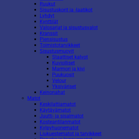
Ruukut
Sisustuskorit ja -laatikot
Lyhdyt
Kynttilät
Valosarjat ja sisustusvalot
Kranssit
Piensisustus
Toimistotarvikkeet
Sisustusmuovit
Staattiset kalvot
Kuviolliset
Marmori ja kivi
Puukuosit
Velour
Yksiväriset
Keinonahat
Matot
Keskilattiamatot
Käytävämatot
Juutti- ja sisalmatot
Kosteantilanmatot
Kylpyhuonematot
Liukuestematot ja tarvikkeet