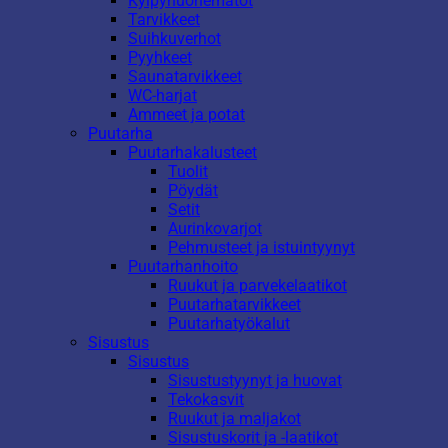
Kylpyhuonematot
Tarvikkeet
Suihkuverhot
Pyyhkeet
Saunatarvikkeet
WC-harjat
Ammeet ja potat
Puutarha
Puutarhakalusteet
Tuolit
Pöydät
Setit
Aurinkovarjot
Pehmusteet ja istuintyynyt
Puutarhanhoito
Ruukut ja parvekelaatikot
Puutarhatarvikkeet
Puutarhatyökalut
Sisustus
Sisustus
Sisustustyynyt ja huovat
Tekokasvit
Ruukut ja maljakot
Sisustuskorit ja -laatikot