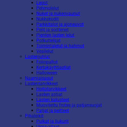
Legot
Pehmolelut
Nuket ja nukenvaunut
Nukkekodit
Parkkitalot ja ajoneuvot
Pelit ja soittimet
Pienten lasten lelut
Potkuttelijat
Toimintalelut ja hahmot
Vesilelut
Lastenjuhlat
Foliopallot
Kertakäyttöastiat
Halloween
Naamiaisasut
Lastentarvikkeet
Hoitotarvikkeet
Lasten astiat
Lasten kalusteet
Muovitettu frotee ja patjansuojat
Patjat ja peitteet
Pihaleikit
Pulkat ja liukurit
Uima-altaat