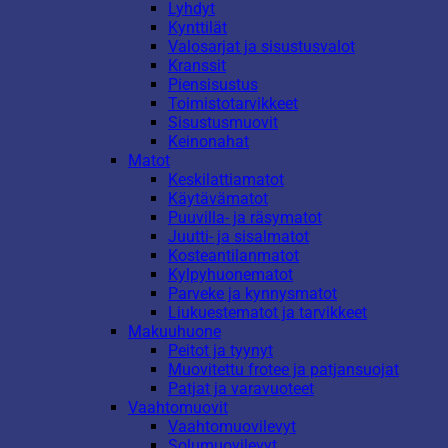
Lyhdyt
Kynttilät
Valosarjat ja sisustusvalot
Kranssit
Piensisustus
Toimistotarvikkeet
Sisustusmuovit
Keinonahat
Matot
Keskilattiamatot
Käytävämatot
Puuvilla- ja räsymatot
Juutti- ja sisalmatot
Kosteantilanmatot
Kylpyhuonematot
Parveke ja kynnysmatot
Liukuestematot ja tarvikkeet
Makuuhuone
Peitot ja tyynyt
Muovitettu frotee ja patjansuojat
Patjat ja varavuoteet
Vaahtomuovit
Vaahtomuovilevyt
Solumuovilevyt