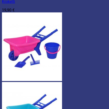
Kroketti
19,90
€