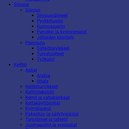
Siivous
Siivous
Siivousvälineet
Pyykkihuolto
Kunnossapito
Parveke- ja kynnysmatot
Jätteiden käsittely
Pienrauta
Sähkötarvikkeet
Turvatuotteet
Työkalut
Keittiö
Astiat
Arabia
Iittala
Keittiötarvikkeet
Keittiötekstiilit
Kernit ja vahakankaat
Kertakäyttöastiat
Kylmälaukut
Pakastus- ja säilytysrasiat
Tarjottimet ja tabletit
Juomapullot ja vesiastiat