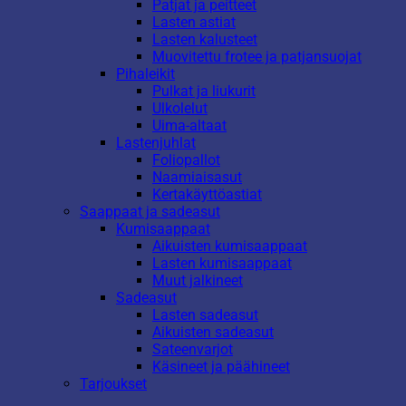
Patjat ja peitteet
Lasten astiat
Lasten kalusteet
Muovitettu frotee ja patjansuojat
Pihaleikit
Pulkat ja liukurit
Ulkolelut
Uima-altaat
Lastenjuhlat
Foliopallot
Naamiaisasut
Kertakäyttöastiat
Saappaat ja sadeasut
Kumisaappaat
Aikuisten kumisaappaat
Lasten kumisaappaat
Muut jalkineet
Sadeasut
Lasten sadeasut
Aikuisten sadeasut
Sateenvarjot
Käsineet ja päähineet
Tarjoukset