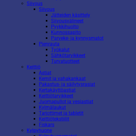
Siivous
Siivous
Jätteiden käsittely
Siivousvälineet
Pyykkihuolto
Kunnossapito
Parveke- ja kynnysmatot
Pienrauta
Työkalut
Sähkötarvikkeet
Turvatuotteet
Keittiö
Astiat
Kernit ja vahakankaat
Pakastus- ja säilytysrasiat
Kertakäyttöastiat
Keittiötarvikkeet
Juomapullot ja vesiastiat
Kylmälaukut
Tarjottimet ja tabletit
Keittiötekstiilit
Fiskars
Kylpyhuone