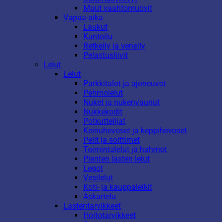
Muut vaahtomuovit
Vapaa-aika
Laukut
Kuntoilu
Retkeily ja veneily
Pelastusliivit
Lelut
Lelut
Parkkitalot ja ajoneuvot
Pehmolelut
Nuket ja nukenvaunut
Nukkekodit
Potkuttelijat
Keinuhevoset ja keppihevoset
Pelit ja soittimet
Toimintalelut ja hahmot
Pienten lasten lelut
Legot
Vesilelut
Koti- ja kauppaleikit
Askartelu
Lastentarvikkeet
Hoitotarvikkeet