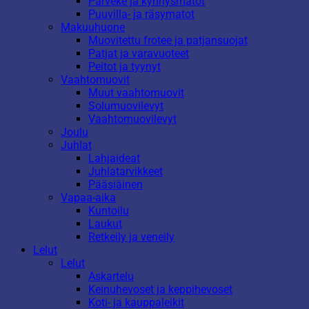
Parveke ja kynnysmatot
Puuvilla- ja räsymatot
Makuuhuone
Muovitettu frotee ja patjansuojat
Patjat ja varavuoteet
Peitot ja tyynyt
Vaahtomuovit
Muut vaahtomuovit
Solumuovilevyt
Vaahtomuovilevyt
Joulu
Juhlat
Lahjaideat
Juhlatarvikkeet
Pääsiäinen
Vapaa-aika
Kuntoilu
Laukut
Retkeily ja veneily
Lelut
Lelut
Askartelu
Keinuhevoset ja keppihevoset
Koti- ja kauppaleikit