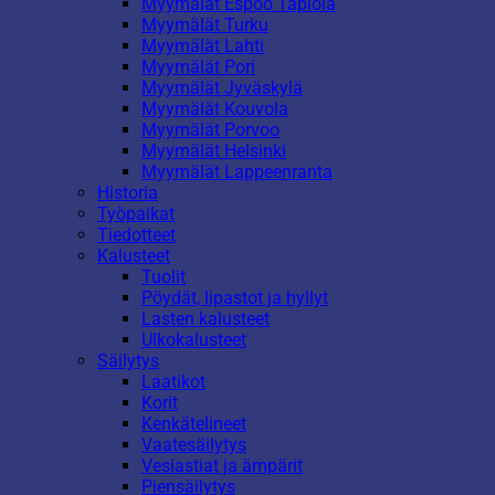
Myymälät Espoo Tapiola
Myymälät Turku
Myymälät Lahti
Myymälät Pori
Myymälät Jyväskylä
Myymälät Kouvola
Myymälät Porvoo
Myymälät Helsinki
Myymälät Lappeenranta
Historia
Työpaikat
Tiedotteet
Kalusteet
Tuolit
Pöydät, lipastot ja hyllyt
Lasten kalusteet
Ulkokalusteet
Säilytys
Laatikot
Korit
Kenkätelineet
Vaatesäilytys
Vesiastiat ja ämpärit
Piensäilytys