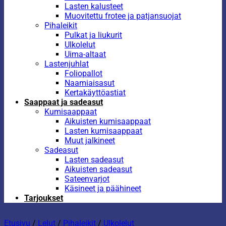
Lasten kalusteet
Muovitettu frotee ja patjansuojat
Pihaleikit
Pulkat ja liukurit
Ulkolelut
Uima-altaat
Lastenjuhlat
Foliopallot
Naamiaisasut
Kertakäyttöastiat
Saappaat ja sadeasut
Kumisaappaat
Aikuisten kumisaappaat
Lasten kumisaappaat
Muut jalkineet
Sadeasut
Lasten sadeasut
Aikuisten sadeasut
Sateenvarjot
Käsineet ja päähineet
Tarjoukset
Etusivu
/
Lelut
/
Pihaleikit
/
Ulkolelut