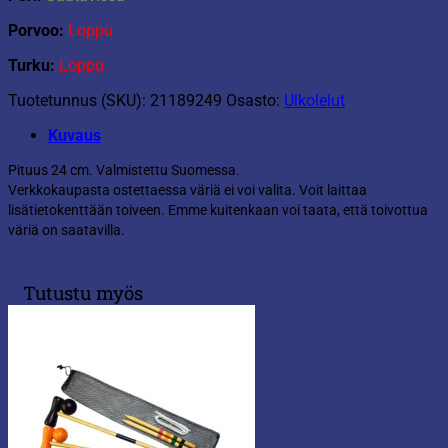
Porvoo:
Loppu
Turku:
Loppu
Tuotetunnus (SKU):
21189249
Osasto:
Ulkolelut
Kuvaus
Pituus 24 cm. Valmistettu Suomessa.
Verkkokaupasta ostettaessa väriä ei voi valita. Voit laittaa
lisätietokenttään toiveen. Emme kuitenkaan voi taata, että toivottua
väriä on saatavilla.
Tutustu myös