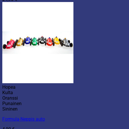
Hopea
Kulta
Oranssi
Punainen
Sininen
Formula-Neppis auto