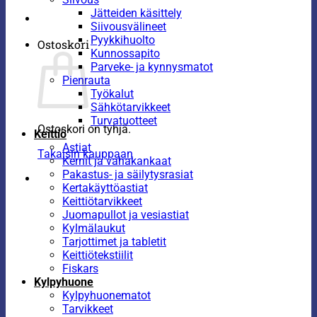
Jätteiden käsittely
Siivousvälineet
Pyykkihuolto
Ostoskori
Kunnossapito
Parveke- ja kynnysmatot
Pienrauta
Työkalut
Sähkötarvikkeet
Turvatuotteet
Ostoskori on tyhjä.
Keittiö
Astiat
Takaisin kauppaan
Kernit ja vahakankaat
Pakastus- ja säilytysrasiat
Kertakäyttöastiat
Keittiötarvikkeet
Juomapullot ja vesiastiat
Kylmälaukut
Tarjottimet ja tabletit
Keittiötekstiilit
Fiskars
Kylpyhuone
Kylpyhuonematot
Tarvikkeet