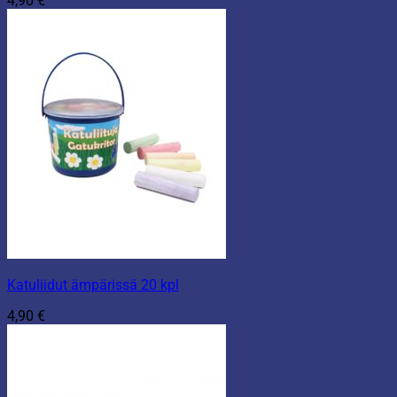
4,90
€
Katuliidut ämpärissä 20 kpl
4,90
€