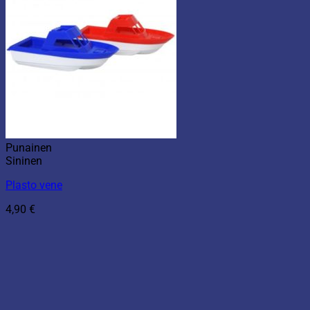
Punainen
Sininen
Plasto vene
4,90
€