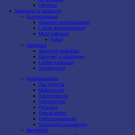
Ulkolelut
Saappaat ja sadeasut
Kumisaappaat
Aikuisten kumisaappaat
Lasten kumisaappaat
Muut jalkineet
Sukat
Sadeasut
Aikuisten sadeasut
Käsineet ja päähineet
Lasten sadeasut
Sateenvarjot
Asiakaspalvelu
Ota yhteyttä
Maksutavat
Toimitustavat
Yritysmyynti
Palautus
Yleiset ehdot
Tietosuojaseloste
Saavutettavuusseloste
Myymälät