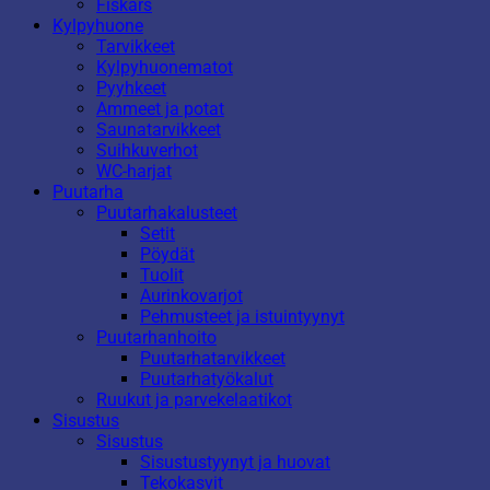
Fiskars
Kylpyhuone
Tarvikkeet
Kylpyhuonematot
Pyyhkeet
Ammeet ja potat
Saunatarvikkeet
Suihkuverhot
WC-harjat
Puutarha
Puutarhakalusteet
Setit
Pöydät
Tuolit
Aurinkovarjot
Pehmusteet ja istuintyynyt
Puutarhanhoito
Puutarhatarvikkeet
Puutarhatyökalut
Ruukut ja parvekelaatikot
Sisustus
Sisustus
Sisustustyynyt ja huovat
Tekokasvit