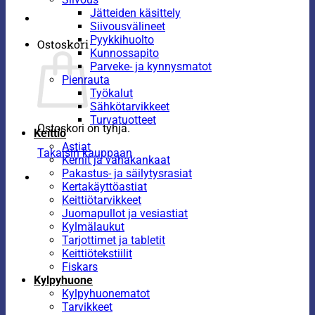
Jätteiden käsittely
Siivousvälineet
Pyykkihuolto
Ostoskori
Kunnossapito
Parveke- ja kynnysmatot
Pienrauta
Työkalut
Sähkötarvikkeet
Turvatuotteet
Ostoskori on tyhjä.
Keittiö
Astiat
Takaisin kauppaan
Kernit ja vahakankaat
Pakastus- ja säilytysrasiat
Kertakäyttöastiat
Keittiötarvikkeet
Juomapullot ja vesiastiat
Kylmälaukut
Tarjottimet ja tabletit
Keittiötekstiilit
Fiskars
Kylpyhuone
Kylpyhuonematot
Tarvikkeet