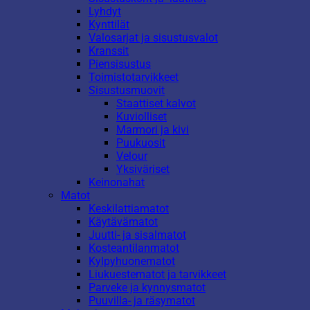
Lyhdyt
Kynttilät
Valosarjat ja sisustusvalot
Kranssit
Piensisustus
Toimistotarvikkeet
Sisustusmuovit
Staattiset kalvot
Kuviolliset
Marmori ja kivi
Puukuosit
Velour
Yksiväriset
Keinonahat
Matot
Keskilattiamatot
Käytävämatot
Juutti- ja sisalmatot
Kosteantilanmatot
Kylpyhuonematot
Liukuestematot ja tarvikkeet
Parveke ja kynnysmatot
Puuvilla- ja räsymatot