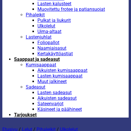
Lasten kalusteet
Muovitettu frotee ja patjansuojat
Pihaleikit
Pulkat ja liukurit
Ulkolelut
Uima-altaat
Lastenjuhlat
Foliopallot
Naamiaisasut
Kertakäyttöastiat
Saappaat ja sadeasut
Kumisaappaat
Aikuisten kumisaappaat
Lasten kumisaappaat
Muut jalkineet
Sadeasut
Lasten sadeasut
Aikuisten sadeasut
Sateenvarjot
Käsineet ja päähineet
Tarjoukset
Etusivu
/
Lelut
/
Pihaleikit
/
Ulkolelut