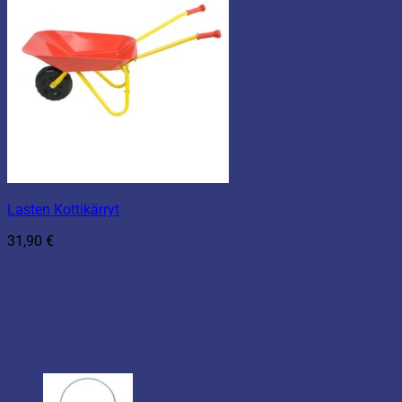
Lasten Kottikärryt
31,90
€