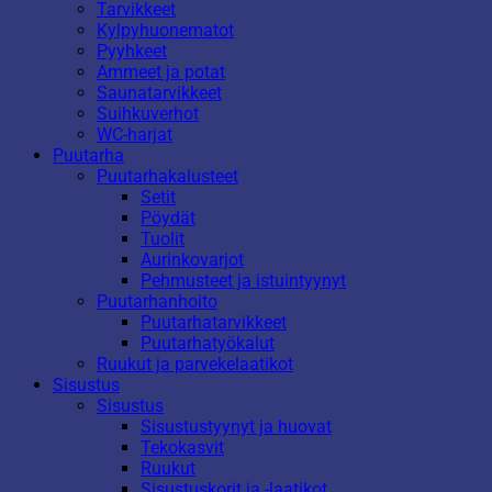
Tarvikkeet
Kylpyhuonematot
Pyyhkeet
Ammeet ja potat
Saunatarvikkeet
Suihkuverhot
WC-harjat
Puutarha
Puutarhakalusteet
Setit
Pöydät
Tuolit
Aurinkovarjot
Pehmusteet ja istuintyynyt
Puutarhanhoito
Puutarhatarvikkeet
Puutarhatyökalut
Ruukut ja parvekelaatikot
Sisustus
Sisustus
Sisustustyynyt ja huovat
Tekokasvit
Ruukut
Sisustuskorit ja -laatikot