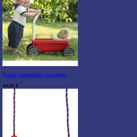
Plasto taaperokärry punainen
44,90
€