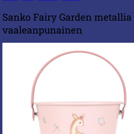
Sanko Fairy Garden metallia
vaaleanpunainen