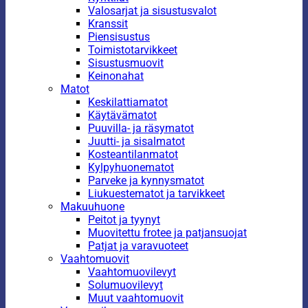
Valosarjat ja sisustusvalot
Kranssit
Piensisustus
Toimistotarvikkeet
Sisustusmuovit
Keinonahat
Matot
Keskilattiamatot
Käytävämatot
Puuvilla- ja räsymatot
Juutti- ja sisalmatot
Kosteantilanmatot
Kylpyhuonematot
Parveke ja kynnysmatot
Liukuestematot ja tarvikkeet
Makuuhuone
Peitot ja tyynyt
Muovitettu frotee ja patjansuojat
Patjat ja varavuoteet
Vaahtomuovit
Vaahtomuovilevyt
Solumuovilevyt
Muut vaahtomuovit