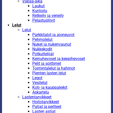
Vapaa-aika
Laukut
Kuntoilu
Retkeily ja veneily
Pelastusliivit
Lelut
Lelut
Parkkitalot ja ajoneuvot
Pehmolelut
Nuket ja nukenvaunut
Nukkekodit
Potkuttelijat
Keinuhevoset ja keppihevoset
Pelit ja soittimet
Toimintalelut ja hahmot
Pienten lasten lelut
Legot
Vesilelut
Koti- ja kauppaleikit
Askartelu
Lastentarvikkeet
Hoitotarvikkeet
Patjat ja peitteet
Lasten astiat