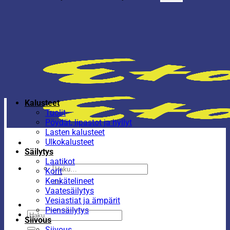
Kalusteet
Tuolit
Pöydät, lipastot ja hyllyt
Lasten kalusteet
Ulkokalusteet
Säilytys
Laatikot
Etsi:
Korit
Kenkätelineet
Vaatesäilytys
Vesiastiat ja ämpärit
Piensäilytys
Etsi:
Siivous
Siivous