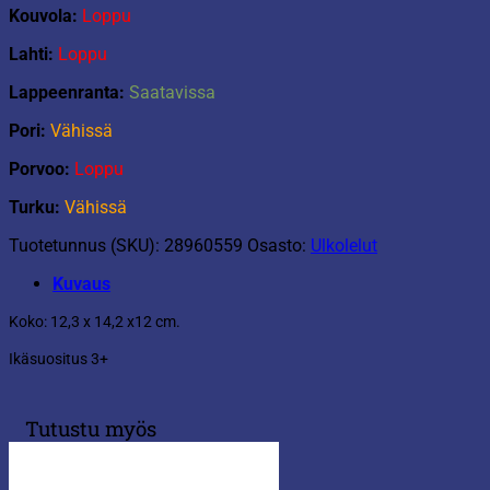
Kouvola:
Loppu
Lahti:
Loppu
Lappeenranta:
Saatavissa
Pori:
Vähissä
Porvoo:
Loppu
Turku:
Vähissä
Tuotetunnus (SKU):
28960559
Osasto:
Ulkolelut
Kuvaus
Koko: 12,3 x 14,2 x12 cm.
Ikäsuositus 3+
Tutustu myös