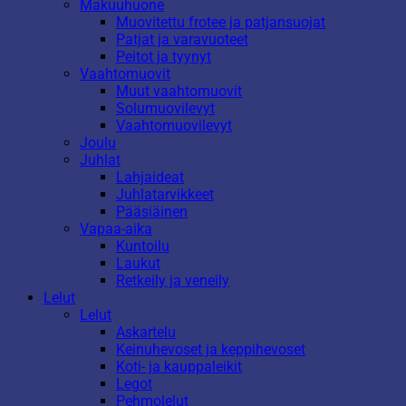
Makuuhuone
Muovitettu frotee ja patjansuojat
Patjat ja varavuoteet
Peitot ja tyynyt
Vaahtomuovit
Muut vaahtomuovit
Solumuovilevyt
Vaahtomuovilevyt
Joulu
Juhlat
Lahjaideat
Juhlatarvikkeet
Pääsiäinen
Vapaa-aika
Kuntoilu
Laukut
Retkeily ja veneily
Lelut
Lelut
Askartelu
Keinuhevoset ja keppihevoset
Koti- ja kauppaleikit
Legot
Pehmolelut