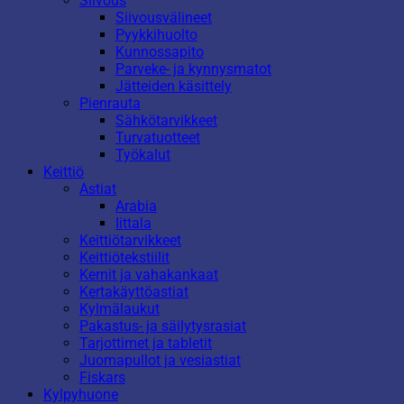
Siivous
Siivousvälineet
Pyykkihuolto
Kunnossapito
Parveke- ja kynnysmatot
Jätteiden käsittely
Pienrauta
Sähkötarvikkeet
Turvatuotteet
Työkalut
Keittiö
Astiat
Arabia
Iittala
Keittiötarvikkeet
Keittiötekstiilit
Kernit ja vahakankaat
Kertakäyttöastiat
Kylmälaukut
Pakastus- ja säilytysrasiat
Tarjottimet ja tabletit
Juomapullot ja vesiastiat
Fiskars
Kylpyhuone