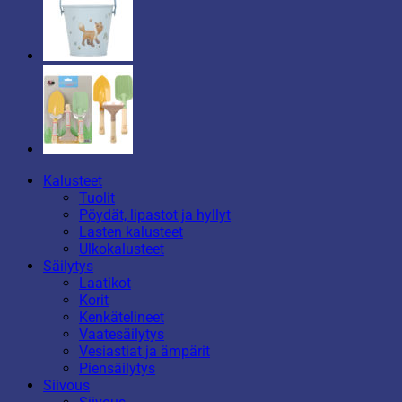
Kalusteet
Tuolit
Pöydät, lipastot ja hyllyt
Lasten kalusteet
Ulkokalusteet
Säilytys
Laatikot
Korit
Kenkätelineet
Vaatesäilytys
Vesiastiat ja ämpärit
Piensäilytys
Siivous