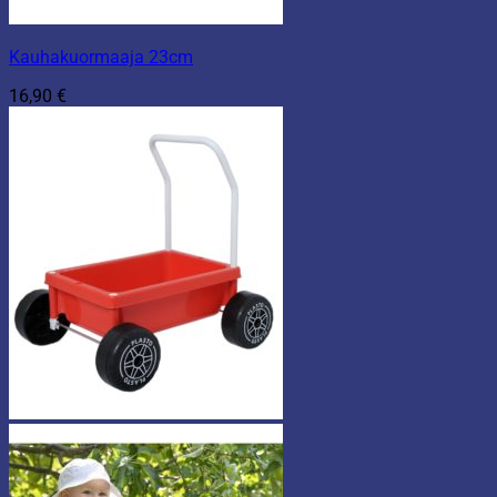
Kauhakuormaaja 23cm
16,90
€