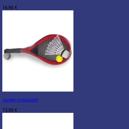
16,90
€
Jumbo mailasetti
13,90
€