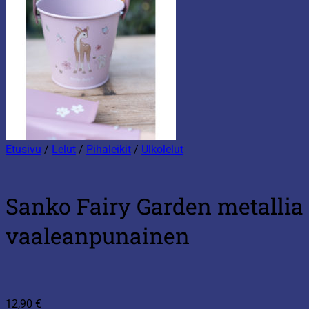
Etusivu
/
Lelut
/
Pihaleikit
/
Ulkolelut
Sanko Fairy Garden metallia
vaaleanpunainen
12,90
€