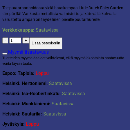
Tee puutarhanhoidosta vielä hauskempaa Little Dutch Fairy Garden
-ämpärillä! Vankasta metallista valmistettu ja kätevällä kahvalla
varustettu ämpäri on täydellinen pienille puutarhureille.
Verkkokauppa:
Saatavissa
Sanko
Lisää ostoskoriin
Fairy
Garden
Myymäläsaatavuus
metallia
Tuotteiden myymäläsaldot vaihtelevat, eikä myymäläkohtaista saatavuutta
vaaleanpunainen
voida täysin taata.
määrä
Espoo: Tapiola:
Loppu
Helsinki: Herttoniemi:
Saatavissa
Helsinki: Iso-Roobertinkatu:
Saatavissa
Helsinki: Munkkiniemi:
Saatavissa
Helsinki: Suutarila:
Saatavissa
Jyväskyla:
Loppu