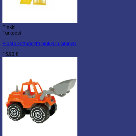
Pinkki
Turkoosi
Plasto kottarisetti pinkki ja sininen
15,90
€