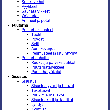
Suihkuverhot
Pyyhkeet
Saunatarvikkeet
WC-harjat
Ammeet ja potat
Puutarha
Puutarhakalusteet
Tuolit
Pöydät
Setit
Aurinkovarjot
Pehmusteet ja istuintyynyt
Puutarhanhoito
Ruukut ja parvekelaatikot
Puutarhatarvikkeet
Puutarhatyökalut
Sisustus
Sisustus
Sisustustyynyt ja huovat
Tekokasvit
Ruukut ja maljakot
Sisustuskorit ja -laatikot
Lyhdyt
Kynttilät