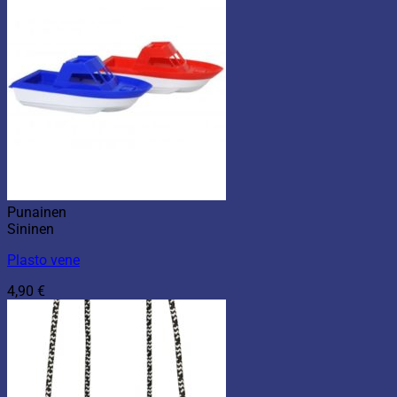
Punainen
Sininen
Plasto vene
4,90
€