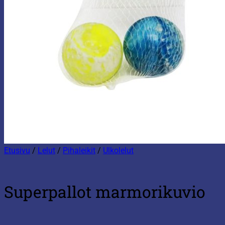
Etusivu
/
Lelut
/
Pihaleikit
/
Ulkolelut
Superpallot marmorikuvio