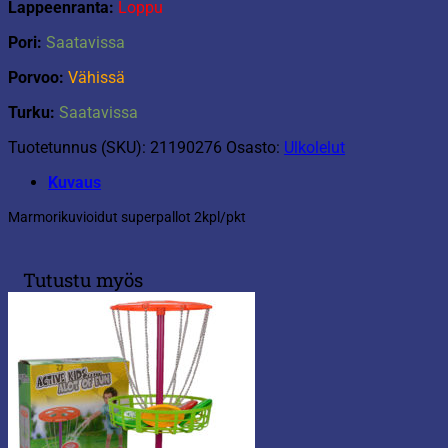
Lappeenranta:
Loppu
Pori:
Saatavissa
Porvoo:
Vähissä
Turku:
Saatavissa
Tuotetunnus (SKU):
21190276
Osasto:
Ulkolelut
Kuvaus
Marmorikuvioidut superpallot 2kpl/pkt
Tutustu myös