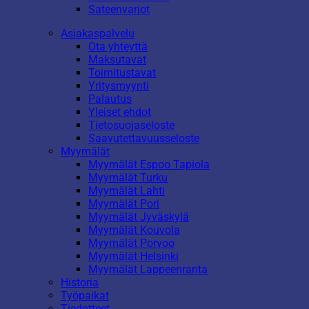
Sateenvarjot
Asiakaspalvelu
Ota yhteyttä
Maksutavat
Toimitustavat
Yritysmyynti
Palautus
Yleiset ehdot
Tietosuojaseloste
Saavutettavuusseloste
Myymälät
Myymälät Espoo Tapiola
Myymälät Turku
Myymälät Lahti
Myymälät Pori
Myymälät Jyväskylä
Myymälät Kouvola
Myymälät Porvoo
Myymälät Helsinki
Myymälät Lappeenranta
Historia
Työpaikat
Tiedotteet