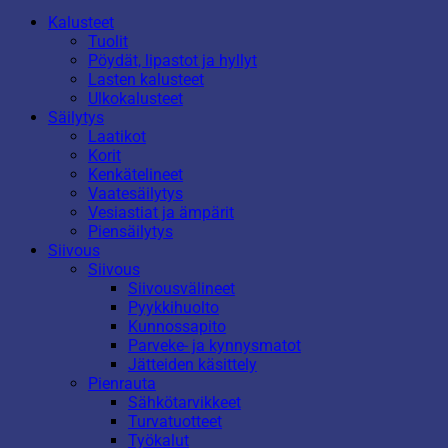
Kalusteet
Tuolit
Pöydät, lipastot ja hyllyt
Lasten kalusteet
Ulkokalusteet
Säilytys
Laatikot
Korit
Kenkätelineet
Vaatesäilytys
Vesiastiat ja ämpärit
Piensäilytys
Siivous
Siivous
Siivousvälineet
Pyykkihuolto
Kunnossapito
Parveke- ja kynnysmatot
Jätteiden käsittely
Pienrauta
Sähkötarvikkeet
Turvatuotteet
Työkalut