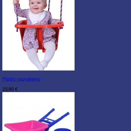
Plasto vauvakeinu
25,90
€