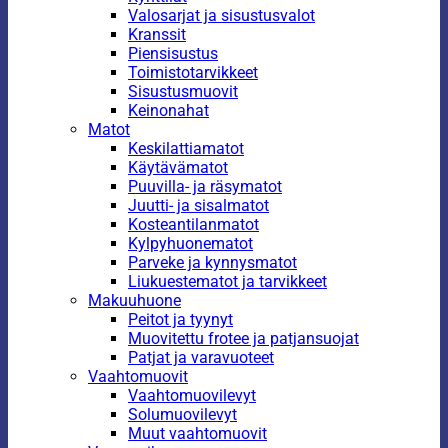
Valosarjat ja sisustusvalot
Kranssit
Piensisustus
Toimistotarvikkeet
Sisustusmuovit
Keinonahat
Matot
Keskilattiamatot
Käytävämatot
Puuvilla- ja räsymatot
Juutti- ja sisalmatot
Kosteantilanmatot
Kylpyhuonematot
Parveke ja kynnysmatot
Liukuestematot ja tarvikkeet
Makuuhuone
Peitot ja tyynyt
Muovitettu frotee ja patjansuojat
Patjat ja varavuoteet
Vaahtomuovit
Vaahtomuovilevyt
Solumuovilevyt
Muut vaahtomuovit