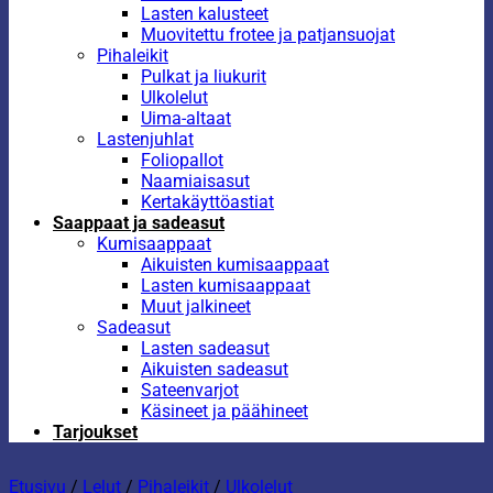
Lasten kalusteet
Muovitettu frotee ja patjansuojat
Pihaleikit
Pulkat ja liukurit
Ulkolelut
Uima-altaat
Lastenjuhlat
Foliopallot
Naamiaisasut
Kertakäyttöastiat
Saappaat ja sadeasut
Kumisaappaat
Aikuisten kumisaappaat
Lasten kumisaappaat
Muut jalkineet
Sadeasut
Lasten sadeasut
Aikuisten sadeasut
Sateenvarjot
Käsineet ja päähineet
Tarjoukset
Etusivu
/
Lelut
/
Pihaleikit
/
Ulkolelut