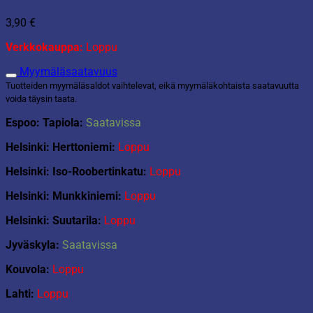
3,90
€
Verkkokauppa:
Loppu
Myymäläsaatavuus
Tuotteiden myymäläsaldot vaihtelevat, eikä myymäläkohtaista saatavuutta
voida täysin taata.
Espoo: Tapiola:
Saatavissa
Helsinki: Herttoniemi:
Loppu
Helsinki: Iso-Roobertinkatu:
Loppu
Helsinki: Munkkiniemi:
Loppu
Helsinki: Suutarila:
Loppu
Jyväskyla:
Saatavissa
Kouvola:
Loppu
Lahti:
Loppu