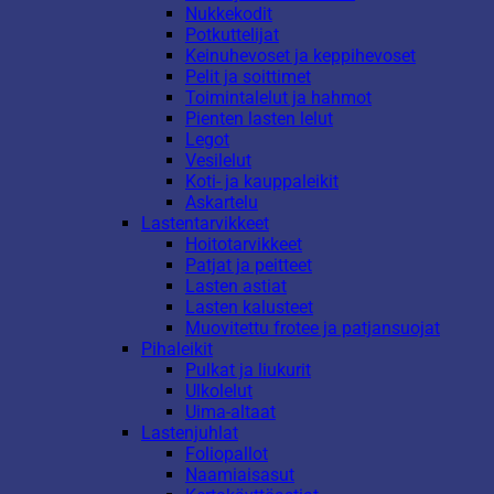
Nukkekodit
Potkuttelijat
Keinuhevoset ja keppihevoset
Pelit ja soittimet
Toimintalelut ja hahmot
Pienten lasten lelut
Legot
Vesilelut
Koti- ja kauppaleikit
Askartelu
Lastentarvikkeet
Hoitotarvikkeet
Patjat ja peitteet
Lasten astiat
Lasten kalusteet
Muovitettu frotee ja patjansuojat
Pihaleikit
Pulkat ja liukurit
Ulkolelut
Uima-altaat
Lastenjuhlat
Foliopallot
Naamiaisasut