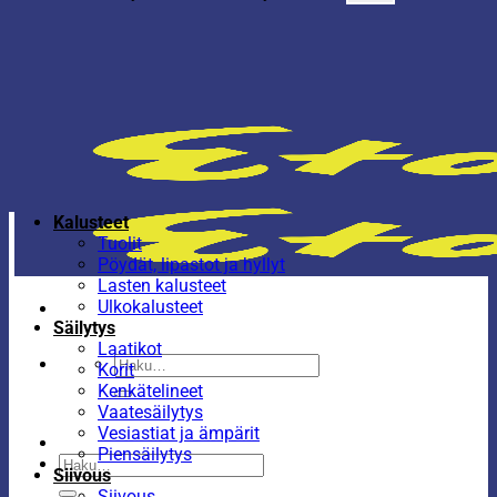
Kalusteet
Tuolit
Pöydät, lipastot ja hyllyt
Lasten kalusteet
Ulkokalusteet
Säilytys
Laatikot
Etsi:
Korit
Kenkätelineet
Vaatesäilytys
Vesiastiat ja ämpärit
Piensäilytys
Etsi:
Siivous
Siivous