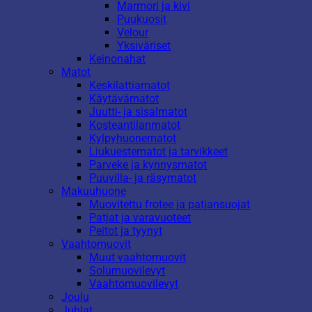
Marmori ja kivi
Puukuosit
Velour
Yksiväriset
Keinonahat
Matot
Keskilattiamatot
Käytävämatot
Juutti- ja sisalmatot
Kosteantilanmatot
Kylpyhuonematot
Liukuestematot ja tarvikkeet
Parveke ja kynnysmatot
Puuvilla- ja räsymatot
Makuuhuone
Muovitettu frotee ja patjansuojat
Patjat ja varavuoteet
Peitot ja tyynyt
Vaahtomuovit
Muut vaahtomuovit
Solumuovilevyt
Vaahtomuovilevyt
Joulu
Juhlat