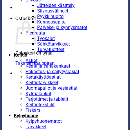
Jätteiden käsittely
Siivousvälineet
Pyykkihuolto
Ostoskori
Kunnossapito
Parveke- ja kynnysmatot
Pienrauta
Työkalut
Sähkötarvikkeet
Turvatuotteet
Ostoskori on tyhjä.
Keittiö
Astiat
Takaisin kauppaan
Kernit ja vahakankaat
Pakastus- ja säilytysrasiat
Kertakäyttöastiat
Keittiötarvikkeet
Juomapullot ja vesiastiat
Kylmälaukut
Tarjottimet ja tabletit
Keittiötekstiilit
Fiskars
Kylpyhuone
Kylpyhuonematot
Tarvikkeet