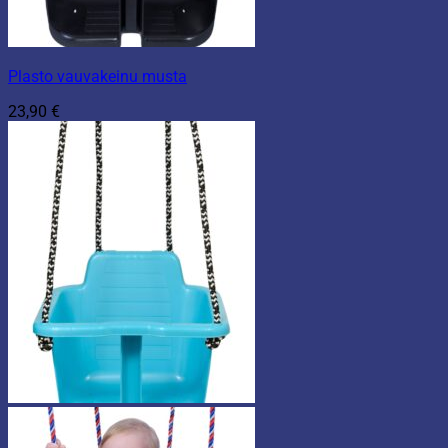
Plasto vauvakeinu musta
23,90
€