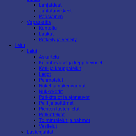
Lahjaideat
Juhlatarvikkeet
Pääsiäinen
Vapaa-aika
Kuntoilu
Laukut
Retkeily ja veneily
Lelut
Lelut
Askartelu
Keinuhevoset ja keppihevoset
Koti- ja kauppaleikit
Legot
Pehmolelut
Nuket ja nukenvaunut
Nukkekodit
Parkkitalot ja ajoneuvot
Pelit ja soittimet
Pienten lasten lelut
Potkuttelijat
Toimintalelut ja hahmot
Vesilelut
Lastenjuhlat