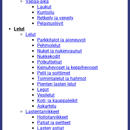
Vapaa-aika
Laukut
Kuntoilu
Retkeily ja veneily
Pelastusliivit
Lelut
Lelut
Parkkitalot ja ajoneuvot
Pehmolelut
Nuket ja nukenvaunut
Nukkekodit
Potkuttelijat
Keinuhevoset ja keppihevoset
Pelit ja soittimet
Toimintalelut ja hahmot
Pienten lasten lelut
Legot
Vesilelut
Koti- ja kauppaleikit
Askartelu
Lastentarvikkeet
Hoitotarvikkeet
Patjat ja peitteet
Lasten astiat