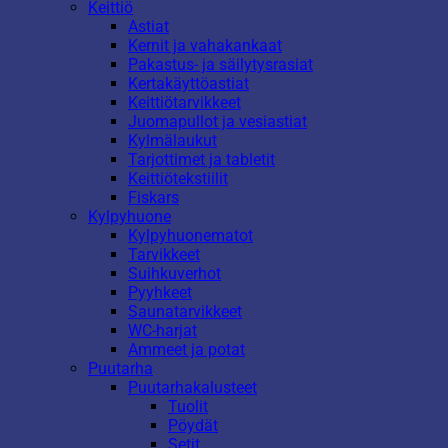
Keittiö
Astiat
Kernit ja vahakankaat
Pakastus- ja säilytysrasiat
Kertakäyttöastiat
Keittiötarvikkeet
Juomapullot ja vesiastiat
Kylmälaukut
Tarjottimet ja tabletit
Keittiötekstiilit
Fiskars
Kylpyhuone
Kylpyhuonematot
Tarvikkeet
Suihkuverhot
Pyyhkeet
Saunatarvikkeet
WC-harjat
Ammeet ja potat
Puutarha
Puutarhakalusteet
Tuolit
Pöydät
Setit