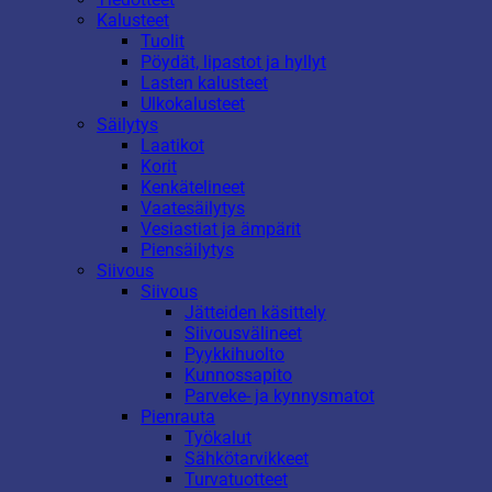
Kalusteet
Tuolit
Pöydät, lipastot ja hyllyt
Lasten kalusteet
Ulkokalusteet
Säilytys
Laatikot
Korit
Kenkätelineet
Vaatesäilytys
Vesiastiat ja ämpärit
Piensäilytys
Siivous
Siivous
Jätteiden käsittely
Siivousvälineet
Pyykkihuolto
Kunnossapito
Parveke- ja kynnysmatot
Pienrauta
Työkalut
Sähkötarvikkeet
Turvatuotteet