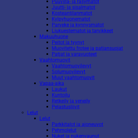
Puuvilla- ja räsymatot
Juutti- ja sisalmatot
Kosteantilanmatot
Kylpyhuonematot
Parveke ja kynnysmatot
Liukuestematot ja tarvikkeet
Makuuhuone
Peitot ja tyynyt
Muovitettu frotee ja patjansuojat
Patjat ja varavuoteet
Vaahtomuovit
Vaahtomuovilevyt
Solumuovilevyt
Muut vaahtomuovit
Vapaa-aika
Laukut
Kuntoilu
Retkeily ja veneily
Pelastusliivit
Lelut
Lelut
Parkkitalot ja ajoneuvot
Pehmolelut
Nuket ja nukenvaunut