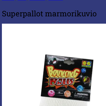
Superpallot marmorikuvio