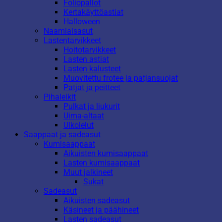
Foliopallot
Kertakäyttöastiat
Halloween
Naamiaisasut
Lastentarvikkeet
Hoitotarvikkeet
Lasten astiat
Lasten kalusteet
Muovitettu frotee ja patjansuojat
Patjat ja peitteet
Pihaleikit
Pulkat ja liukurit
Uima-altaat
Ulkolelut
Saappaat ja sadeasut
Kumisaappaat
Aikuisten kumisaappaat
Lasten kumisaappaat
Muut jalkineet
Sukat
Sadeasut
Aikuisten sadeasut
Käsineet ja päähineet
Lasten sadeasut