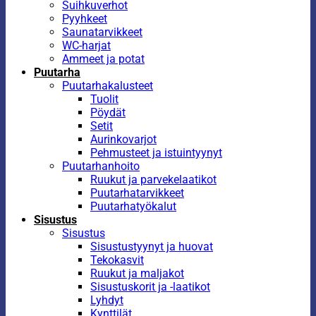
Suihkuverhot
Pyyhkeet
Saunatarvikkeet
WC-harjat
Ammeet ja potat
Puutarha
Puutarhakalusteet
Tuolit
Pöydät
Setit
Aurinkovarjot
Pehmusteet ja istuintyynyt
Puutarhanhoito
Ruukut ja parvekelaatikot
Puutarhatarvikkeet
Puutarhatyökalut
Sisustus
Sisustus
Sisustustyynyt ja huovat
Tekokasvit
Ruukut ja maljakot
Sisustuskorit ja -laatikot
Lyhdyt
Kynttilät