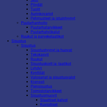
Setit
Pöydät
Tuolit
Aurinkovarjot
Pehmusteet ja istuintyynyt
Puutarhanhoito
Puutarhatarvikkeet
Puutarhatyökalut
Ruukut ja parvekelaatikot
Sisustus
Sisustus
Sisustustyynyt ja huovat
Tekokasvit
Ruukut
Sisustuskorit ja -laatikot
Lyhdyt
Kynttilät
Valosarjat ja sisustusvalot
Kranssit
Piensisustus
Toimistotarvikkeet
Sisustusmuovit
Staattiset kalvot
Kuviolliset