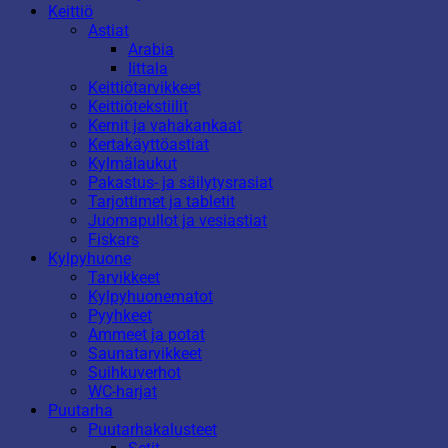
Keittiö
Astiat
Arabia
Iittala
Keittiötarvikkeet
Keittiötekstiilit
Kernit ja vahakankaat
Kertakäyttöastiat
Kylmälaukut
Pakastus- ja säilytysrasiat
Tarjottimet ja tabletit
Juomapullot ja vesiastiat
Fiskars
Kylpyhuone
Tarvikkeet
Kylpyhuonematot
Pyyhkeet
Ammeet ja potat
Saunatarvikkeet
Suihkuverhot
WC-harjat
Puutarha
Puutarhakalusteet