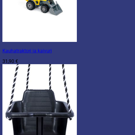
Kauhatraktori ja kaivuri
31,90
€