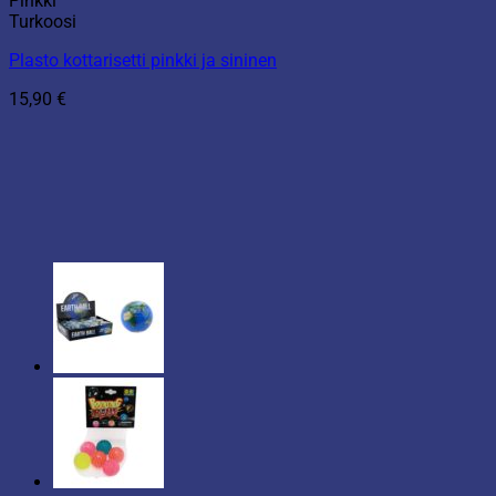
Pinkki
Turkoosi
Plasto kottarisetti pinkki ja sininen
15,90
€