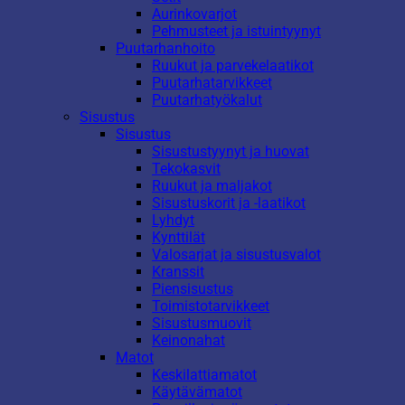
Aurinkovarjot
Pehmusteet ja istuintyynyt
Puutarhanhoito
Ruukut ja parvekelaatikot
Puutarhatarvikkeet
Puutarhatyökalut
Sisustus
Sisustus
Sisustustyynyt ja huovat
Tekokasvit
Ruukut ja maljakot
Sisustuskorit ja -laatikot
Lyhdyt
Kynttilät
Valosarjat ja sisustusvalot
Kranssit
Piensisustus
Toimistotarvikkeet
Sisustusmuovit
Keinonahat
Matot
Keskilattiamatot
Käytävämatot