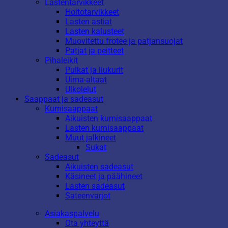
Lastentarvikkeet
Hoitotarvikkeet
Lasten astiat
Lasten kalusteet
Muovitettu frotee ja patjansuojat
Patjat ja peitteet
Pihaleikit
Pulkat ja liukurit
Uima-altaat
Ulkolelut
Saappaat ja sadeasut
Kumisaappaat
Aikuisten kumisaappaat
Lasten kumisaappaat
Muut jalkineet
Sukat
Sadeasut
Aikuisten sadeasut
Käsineet ja päähineet
Lasten sadeasut
Sateenvarjot
Asiakaspalvelu
Ota yhteyttä