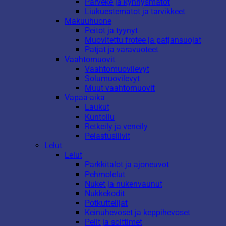
Parveke ja kynnysmatot
Liukuestematot ja tarvikkeet
Makuuhuone
Peitot ja tyynyt
Muovitettu frotee ja patjansuojat
Patjat ja varavuoteet
Vaahtomuovit
Vaahtomuovilevyt
Solumuovilevyt
Muut vaahtomuovit
Vapaa-aika
Laukut
Kuntoilu
Retkeily ja veneily
Pelastusliivit
Lelut
Lelut
Parkkitalot ja ajoneuvot
Pehmolelut
Nuket ja nukenvaunut
Nukkekodit
Potkuttelijat
Keinuhevoset ja keppihevoset
Pelit ja soittimet