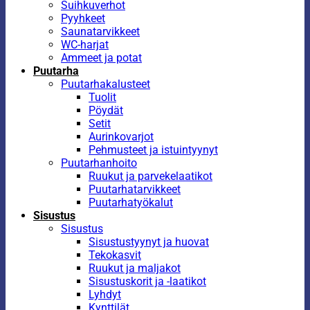
Suihkuverhot
Pyyhkeet
Saunatarvikkeet
WC-harjat
Ammeet ja potat
Puutarha
Puutarhakalusteet
Tuolit
Pöydät
Setit
Aurinkovarjot
Pehmusteet ja istuintyynyt
Puutarhanhoito
Ruukut ja parvekelaatikot
Puutarhatarvikkeet
Puutarhatyökalut
Sisustus
Sisustus
Sisustustyynyt ja huovat
Tekokasvit
Ruukut ja maljakot
Sisustuskorit ja -laatikot
Lyhdyt
Kynttilät