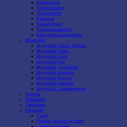
Maksutavat
Toimitustavat
Yritysmyynti
Palautus
Yleiset ehdot
Tietosuojaseloste
Saavutettavuusseloste
Myymälät
Myymälät Espoo Tapiola
Myymälät Turku
Myymälät Lahti
Myymälät Pori
Myymälät Jyväskylä
Myymälät Kouvola
Myymälät Porvoo
Myymälät Helsinki
Myymälät Lappeenranta
Historia
Työpaikat
Tiedotteet
Kalusteet
Tuolit
Pöydät, lipastot ja hyllyt
Lasten kalusteet