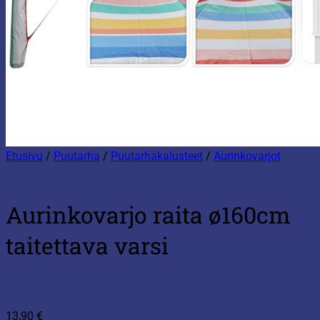
Etusivu
/
Puutarha
/
Puutarhakalusteet
/
Aurinkovarjot
Aurinkovarjo raita ø160cm
taitettava varsi
13,90
€