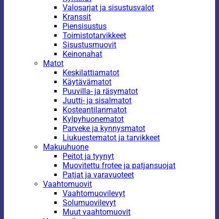
Valosarjat ja sisustusvalot
Kranssit
Piensisustus
Toimistotarvikkeet
Sisustusmuovit
Keinonahat
Matot
Keskilattiamatot
Käytävämatot
Puuvilla- ja räsymatot
Juutti- ja sisalmatot
Kosteantilanmatot
Kylpyhuonematot
Parveke ja kynnysmatot
Liukuestematot ja tarvikkeet
Makuuhuone
Peitot ja tyynyt
Muovitettu frotee ja patjansuojat
Patjat ja varavuoteet
Vaahtomuovit
Vaahtomuovilevyt
Solumuovilevyt
Muut vaahtomuovit