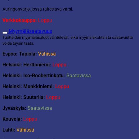
Auringonvarjo, jossa taitettava varsi.
Verkkokauppa:
Loppu
Myymäläsaatavuus
Tuotteiden myymäläsaldot vaihtelevat, eikä myymäläkohtaista saatavuutta
voida täysin taata.
Espoo: Tapiola:
Vähissä
Helsinki: Herttoniemi:
Loppu
Helsinki: Iso-Roobertinkatu:
Saatavissa
Helsinki: Munkkiniemi:
Loppu
Helsinki: Suutarila:
Loppu
Jyväskyla:
Saatavissa
Kouvola:
Loppu
Lahti:
Vähissä