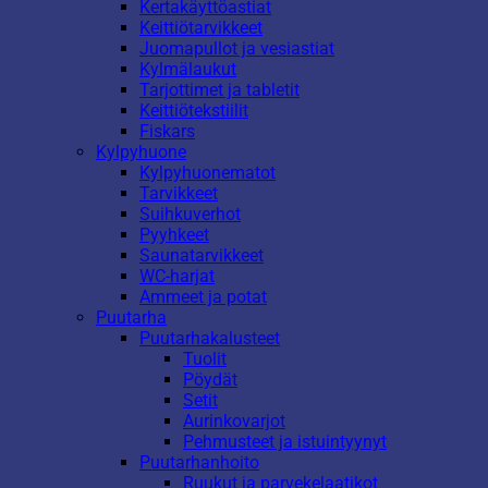
Kertakäyttöastiat
Keittiötarvikkeet
Juomapullot ja vesiastiat
Kylmälaukut
Tarjottimet ja tabletit
Keittiötekstiilit
Fiskars
Kylpyhuone
Kylpyhuonematot
Tarvikkeet
Suihkuverhot
Pyyhkeet
Saunatarvikkeet
WC-harjat
Ammeet ja potat
Puutarha
Puutarhakalusteet
Tuolit
Pöydät
Setit
Aurinkovarjot
Pehmusteet ja istuintyynyt
Puutarhanhoito
Ruukut ja parvekelaatikot