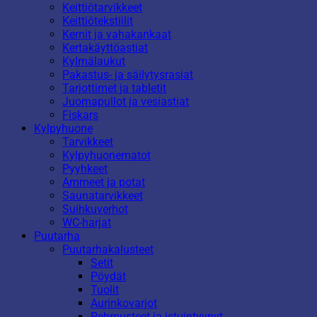
Keittiötarvikkeet
Keittiötekstiilit
Kernit ja vahakankaat
Kertakäyttöastiat
Kylmälaukut
Pakastus- ja säilytysrasiat
Tarjottimet ja tabletit
Juomapullot ja vesiastiat
Fiskars
Kylpyhuone
Tarvikkeet
Kylpyhuonematot
Pyyhkeet
Ammeet ja potat
Saunatarvikkeet
Suihkuverhot
WC-harjat
Puutarha
Puutarhakalusteet
Setit
Pöydät
Tuolit
Aurinkovarjot
Pehmusteet ja istuintyynyt