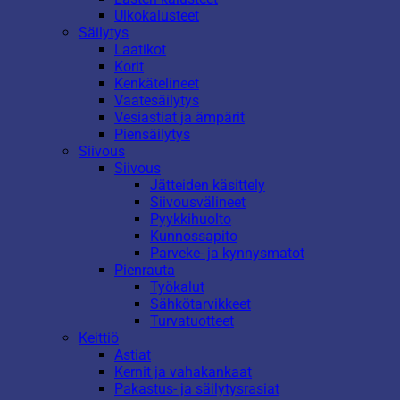
Ulkokalusteet
Säilytys
Laatikot
Korit
Kenkätelineet
Vaatesäilytys
Vesiastiat ja ämpärit
Piensäilytys
Siivous
Siivous
Jätteiden käsittely
Siivousvälineet
Pyykkihuolto
Kunnossapito
Parveke- ja kynnysmatot
Pienrauta
Työkalut
Sähkötarvikkeet
Turvatuotteet
Keittiö
Astiat
Kernit ja vahakankaat
Pakastus- ja säilytysrasiat