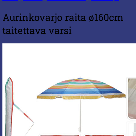
Aurinkovarjo raita ø160cm
taitettava varsi