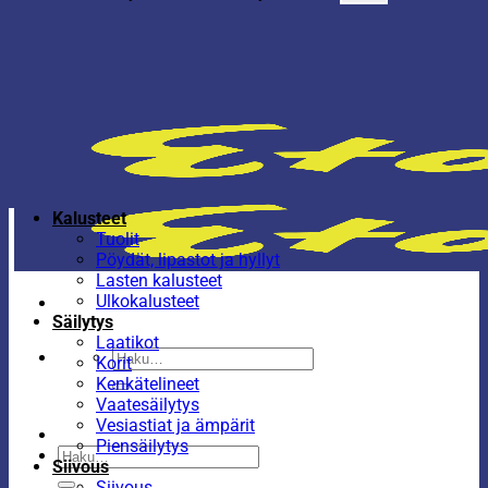
Kalusteet
Tuolit
Pöydät, lipastot ja hyllyt
Lasten kalusteet
Ulkokalusteet
Säilytys
Laatikot
Etsi:
Korit
Kenkätelineet
Vaatesäilytys
Vesiastiat ja ämpärit
Piensäilytys
Etsi:
Siivous
Siivous