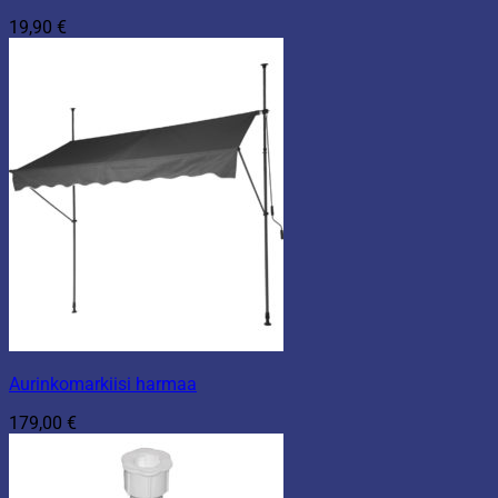
19,90
€
Aurinkomarkiisi harmaa
179,00
€