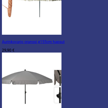
Aurinkovarjo oranssi ø155cm hapsut
29,90
€