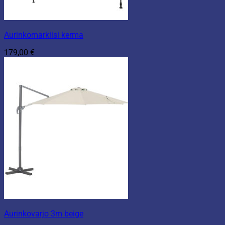
Aurinkomarkiisi kerma
179,00
€
Aurinkovarjo 3m beige