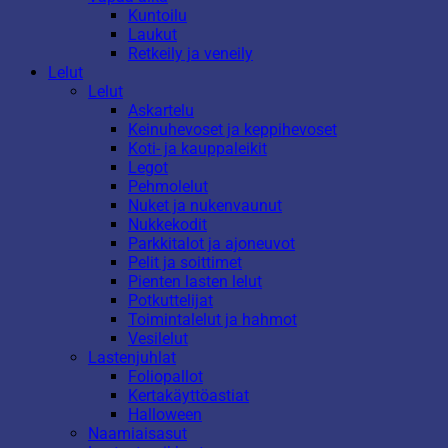
Kuntoilu
Laukut
Retkeily ja veneily
Lelut
Lelut
Askartelu
Keinuhevoset ja keppihevoset
Koti- ja kauppaleikit
Legot
Pehmolelut
Nuket ja nukenvaunut
Nukkekodit
Parkkitalot ja ajoneuvot
Pelit ja soittimet
Pienten lasten lelut
Potkuttelijat
Toimintalelut ja hahmot
Vesilelut
Lastenjuhlat
Foliopallot
Kertakäyttöastiat
Halloween
Naamiaisasut