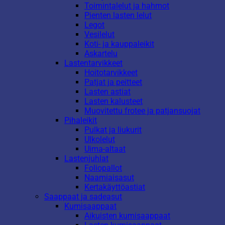
Toimintalelut ja hahmot
Pienten lasten lelut
Legot
Vesilelut
Koti- ja kauppaleikit
Askartelu
Lastentarvikkeet
Hoitotarvikkeet
Patjat ja peitteet
Lasten astiat
Lasten kalusteet
Muovitettu frotee ja patjansuojat
Pihaleikit
Pulkat ja liukurit
Ulkolelut
Uima-altaat
Lastenjuhlat
Foliopallot
Naamiaisasut
Kertakäyttöastiat
Saappaat ja sadeasut
Kumisaappaat
Aikuisten kumisaappaat