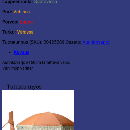
Lappeenranta:
Saatavissa
Pori:
Vähissä
Porvoo:
Loppu
Turku:
Vähissä
Tuotetunnus (SKU):
20425289
Osasto:
Aurinkovarjot
Kuvaus
Aurinkovarjo ø160cm taitettava varsi.
Väri: monivärinen
Tutustu myös