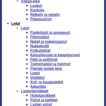
Vapaa-aika
Laukut
Kuntoilu
Retkeily ja veneily
Pelastusliivit
Lelut
Lelut
Parkkitalot ja ajoneuvot
Pehmolelut
Nuket ja nukenvaunut
Nukkekodit
Potkuttelijat
Keinuhevoset ja keppihevoset
Pelit ja soittimet
Toimintalelut ja hahmot
Pienten lasten lelut
Legot
Vesilelut
Koti- ja kauppaleikit
Askartelu
Lastentarvikkeet
Hoitotarvikkeet
Patjat ja peitteet
Lasten astiat