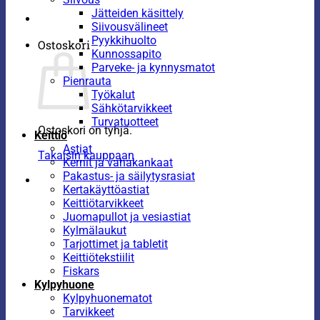
Jätteiden käsittely
Siivousvälineet
Pyykkihuolto
Ostoskori
Kunnossapito
Parveke- ja kynnysmatot
Pienrauta
Työkalut
Sähkötarvikkeet
Turvatuotteet
Ostoskori on tyhjä.
Keittiö
Astiat
Takaisin kauppaan
Kernit ja vahakankaat
Pakastus- ja säilytysrasiat
Kertakäyttöastiat
Keittiötarvikkeet
Juomapullot ja vesiastiat
Kylmälaukut
Tarjottimet ja tabletit
Keittiötekstiilit
Fiskars
Kylpyhuone
Kylpyhuonematot
Tarvikkeet