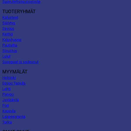
Saavutettavuusseloste
TUOTERYHMÄT
Kalusteet
Säilytys
Siivous
Keittiö
Kylpyhuone
Puutarha
Sisustus
Lelut
Saappaat ja sadeasut
MYYMÄLÄT
Helsinki
Espoo Tapiola
Lahti
Porvoo
Jyväskylä
Pori
Kouvola
Lappeenranta
Turku