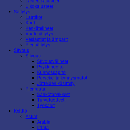
Lasten kalusteet
Ulkokalusteet
Säilytys
Laatikot
Korit
Kenkätelineet
Vaatesäilytys
Vesiastiat ja ämpärit
Piensäilytys
Siivous
Siivous
Siivousvälineet
Pyykkihuolto
Kunnossapito
Parveke- ja kynnysmatot
Jätteiden käsittely
Pienrauta
Sähkötarvikkeet
Turvatuotteet
Työkalut
Keittiö
Astiat
Arabia
Iittala