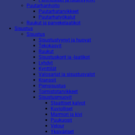
Puutarhanhoito
Puutarhatarvikkeet
Puutarhatyökalut
Ruukut ja parvekelaatikot
Sisustus
Sisustus
Sisustustyynyt ja huovat
Tekokasvit
Ruukut
Sisustuskorit ja -laatikot
Lyhdyt
Kynttilät
Valosarjat ja sisustusvalot
Kranssit
Piensisustus
Toimistotarvikkeet
Sisustusmuovit
Staattiset kalvot
Kuviolliset
Marmori ja kivi
Puukuosit
Velour
Yksiväriset