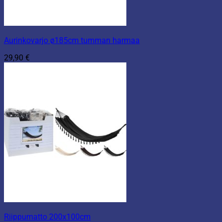
Aurinkovarjo ø185cm tumman harmaa
29,90
€
Riippumatto 200x100cm