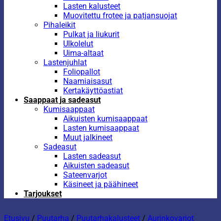
Lasten kalusteet
Muovitettu frotee ja patjansuojat
Pihaleikit
Pulkat ja liukurit
Ulkolelut
Uima-altaat
Lastenjuhlat
Foliopallot
Naamiaisasut
Kertakäyttöastiat
Saappaat ja sadeasut
Kumisaappaat
Aikuisten kumisaappaat
Lasten kumisaappaat
Muut jalkineet
Sadeasut
Lasten sadeasut
Aikuisten sadeasut
Sateenvarjot
Käsineet ja päähineet
Tarjoukset
Etusivu
/
Puutarha
/
Puutarhakalusteet
/
Aurinkovarjot