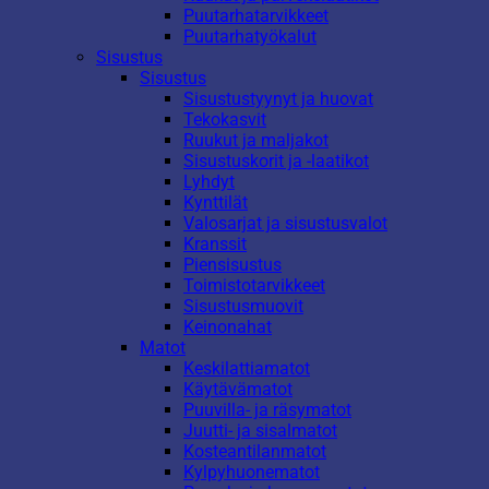
Puutarhatarvikkeet
Puutarhatyökalut
Sisustus
Sisustus
Sisustustyynyt ja huovat
Tekokasvit
Ruukut ja maljakot
Sisustuskorit ja -laatikot
Lyhdyt
Kynttilät
Valosarjat ja sisustusvalot
Kranssit
Piensisustus
Toimistotarvikkeet
Sisustusmuovit
Keinonahat
Matot
Keskilattiamatot
Käytävämatot
Puuvilla- ja räsymatot
Juutti- ja sisalmatot
Kosteantilanmatot
Kylpyhuonematot