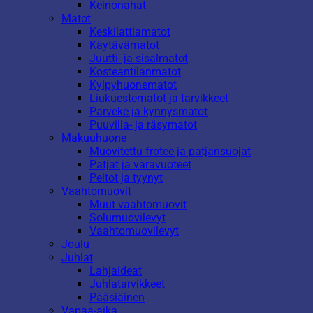
Keinonahat
Matot
Keskilattiamatot
Käytävämatot
Juutti- ja sisalmatot
Kosteantilanmatot
Kylpyhuonematot
Liukuestematot ja tarvikkeet
Parveke ja kynnysmatot
Puuvilla- ja räsymatot
Makuuhuone
Muovitettu frotee ja patjansuojat
Patjat ja varavuoteet
Peitot ja tyynyt
Vaahtomuovit
Muut vaahtomuovit
Solumuovilevyt
Vaahtomuovilevyt
Joulu
Juhlat
Lahjaideat
Juhlatarvikkeet
Pääsiäinen
Vapaa-aika