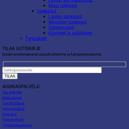
Lasten kumisaappaat
Muut jalkineet
Sadeasut
Lasten sadeasut
Aikuisten sadeasut
Sateenvarjot
Käsineet ja päähineet
Tarjoukset
TILAA UUTISKIRJE
Kuulet ensimmäisenä uutuuksistamme ja kampanjoistamme
ASIAKASPALVELU
Ota yhteyttä
Maksutavat
Toimitustavat
Yritysasiakas
Palautus
Yleiset ehdot
Tietosuojaseloste