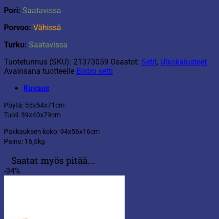
Pori:
Saatavissa
Porvoo:
Vähissä
Turku:
Saatavissa
Tuotetunnus (SKU):
21373059
Osastot:
Setit
,
Ulkokalusteet
Avainsana tuotteelle
Bistro setti
Kuvaus
Pöytä: 55x54x71cm
Tuoli: 39x40x79cm
Pakkauksen koko: 94x56x16cm
Paino: 16,5kg
Saatat myös pitää...
-34%