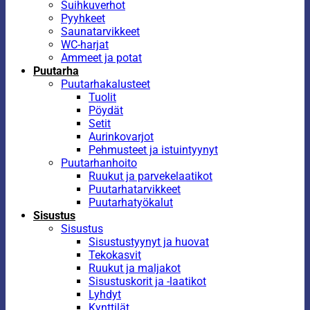
Suihkuverhot
Pyyhkeet
Saunatarvikkeet
WC-harjat
Ammeet ja potat
Puutarha
Puutarhakalusteet
Tuolit
Pöydät
Setit
Aurinkovarjot
Pehmusteet ja istuintyynyt
Puutarhanhoito
Ruukut ja parvekelaatikot
Puutarhatarvikkeet
Puutarhatyökalut
Sisustus
Sisustus
Sisustustyynyt ja huovat
Tekokasvit
Ruukut ja maljakot
Sisustuskorit ja -laatikot
Lyhdyt
Kynttilät