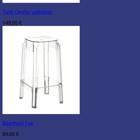
Tuoli Crystal valkoinen
149,00
€
Baarituoli Fox
89,00
€