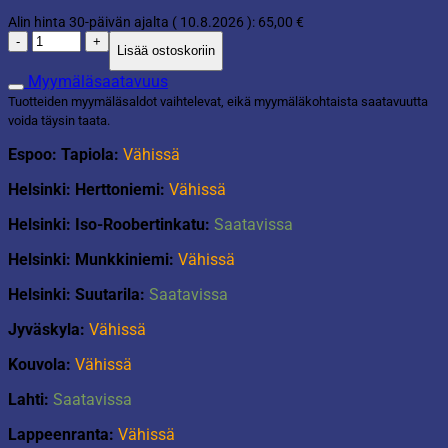
Alin hinta 30-päivän ajalta (
10.8.2026
):
65,00
€
Puutarhakaluste
Lisää ostoskoriin
bistrosetti
määrä
Myymäläsaatavuus
Tuotteiden myymäläsaldot vaihtelevat, eikä myymäläkohtaista saatavuutta
voida täysin taata.
Espoo: Tapiola:
Vähissä
Helsinki: Herttoniemi:
Vähissä
Helsinki: Iso-Roobertinkatu:
Saatavissa
Helsinki: Munkkiniemi:
Vähissä
Helsinki: Suutarila:
Saatavissa
Jyväskyla:
Vähissä
Kouvola:
Vähissä
Lahti:
Saatavissa
Lappeenranta:
Vähissä