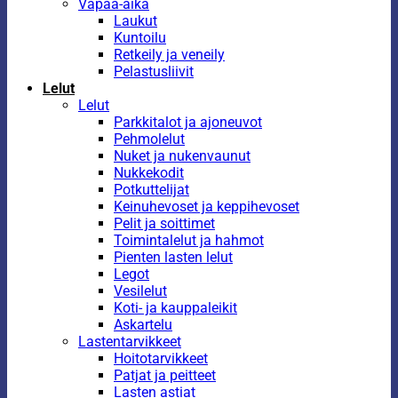
Vapaa-aika
Laukut
Kuntoilu
Retkeily ja veneily
Pelastusliivit
Lelut
Lelut
Parkkitalot ja ajoneuvot
Pehmolelut
Nuket ja nukenvaunut
Nukkekodit
Potkuttelijat
Keinuhevoset ja keppihevoset
Pelit ja soittimet
Toimintalelut ja hahmot
Pienten lasten lelut
Legot
Vesilelut
Koti- ja kauppaleikit
Askartelu
Lastentarvikkeet
Hoitotarvikkeet
Patjat ja peitteet
Lasten astiat