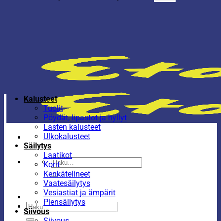
Kalusteet
Tuolit
Pöydät, lipastot ja hyllyt
Lasten kalusteet
Ulkokalusteet
Säilytys
Laatikot
Etsi:
Korit
Kenkätelineet
Vaatesäilytys
Vesiastiat ja ämpärit
Piensäilytys
Etsi:
Siivous
Siivous