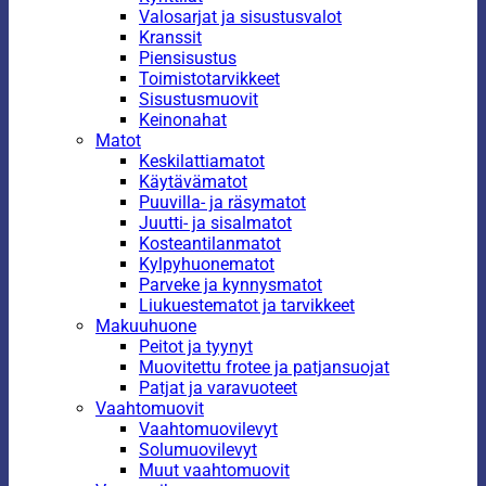
Valosarjat ja sisustusvalot
Kranssit
Piensisustus
Toimistotarvikkeet
Sisustusmuovit
Keinonahat
Matot
Keskilattiamatot
Käytävämatot
Puuvilla- ja räsymatot
Juutti- ja sisalmatot
Kosteantilanmatot
Kylpyhuonematot
Parveke ja kynnysmatot
Liukuestematot ja tarvikkeet
Makuuhuone
Peitot ja tyynyt
Muovitettu frotee ja patjansuojat
Patjat ja varavuoteet
Vaahtomuovit
Vaahtomuovilevyt
Solumuovilevyt
Muut vaahtomuovit