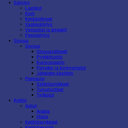
Säilytys
Laatikot
Korit
Kenkätelineet
Vaatesäilytys
Vesiastiat ja ämpärit
Piensäilytys
Siivous
Siivous
Siivousvälineet
Pyykkihuolto
Kunnossapito
Parveke- ja kynnysmatot
Jätteiden käsittely
Pienrauta
Sähkötarvikkeet
Turvatuotteet
Työkalut
Keittiö
Astiat
Arabia
Iittala
Keittiötarvikkeet
Keittiötekstiilit