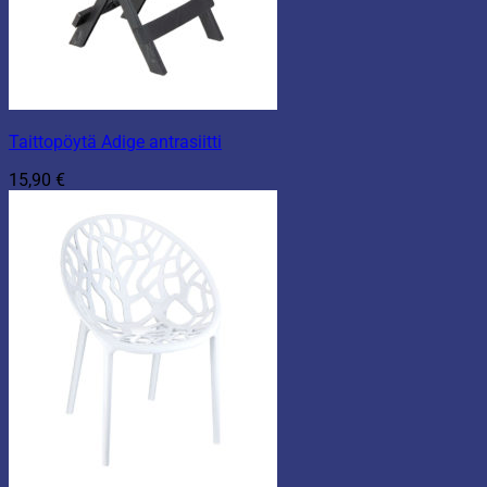
Taittopöytä Adige antrasiitti
15,90
€