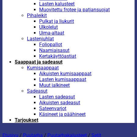
Lasten kalusteet
Muovitettu frotee ja patjansuojat
Pihaleikit
Pulkat ja liukurit
Ulkolelut
Uima-altaat
Lastenjuhlat
Foliopallot
Naamiaisasut
Kertakäyttöastiat
Saappaat ja sadeasut
Kumisaappaat
Aikuisten kumisaappaat
Lasten kumisaappaat
Muut jalkineet
Sadeasut
Lasten sadeasut
Aikuisten sadeasut
Sateenvarjot
Käsineet ja päähineet
Tarjoukset
Etusivu
/
Puutarha
/
Puutarhakalusteet
/
Setit