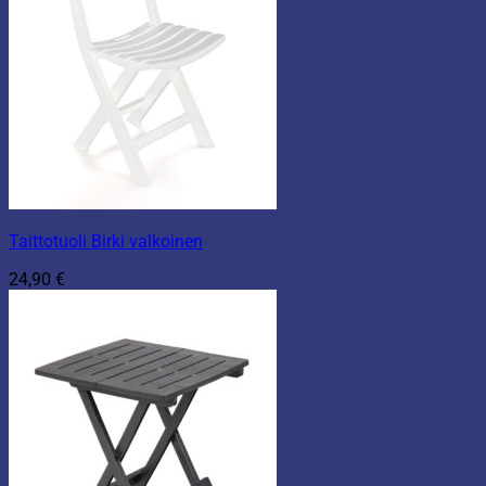
Taittotuoli Birki valkoinen
24,90
€