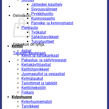
Jätteiden käsittely
Siivousvälineet
Pyykkihuolto
Ostoskori
Kunnossapito
Parveke- ja kynnysmatot
Pienrauta
Työkalut
Sähkötarvikkeet
Turvatuotteet
Ostoskori on tyhjä.
Keittiö
Astiat
Takaisin kauppaan
Kernit ja vahakankaat
Pakastus- ja säilytysrasiat
Kertakäyttöastiat
Keittiötarvikkeet
Juomapullot ja vesiastiat
Kylmälaukut
Tarjottimet ja tabletit
Keittiötekstiilit
Fiskars
Kylpyhuone
Kylpyhuonematot
Tarvikkeet