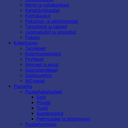
Kernit ja vahakankaat
Kertakäyttöastiat
Kylmälaukut
Pakastus- ja säilytysrasiat
Tarjottimet ja tabletit
Juomapullot ja vesiastiat
Fiskars
Kylpyhuone
Tarvikkeet
Kylpyhuonematot
Pyyhkeet
Ammeet ja potat
Saunatarvikkeet
Suihkuverhot
WC-harjat
Puutarha
Puutarhakalusteet
Setit
Pöydät
Tuolit
Aurinkovarjot
Pehmusteet ja istuintyynyt
Puutarhanhoito