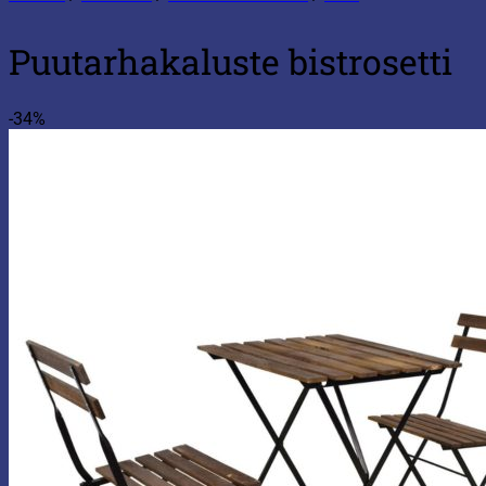
Puutarhakaluste bistrosetti
-34%