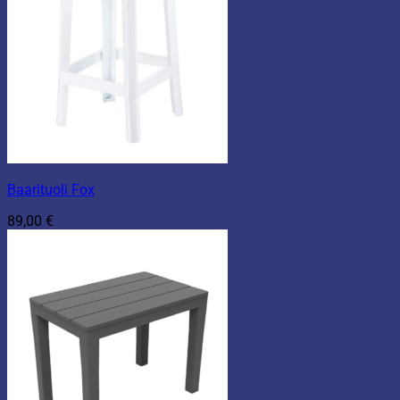
Baarituoli Fox
89,00
€