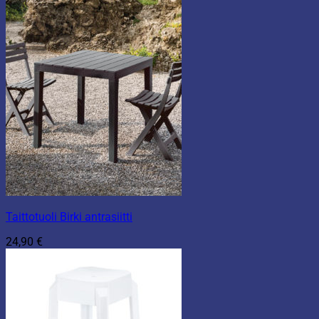
Taittotuoli Birki antrasiitti
24,90
€