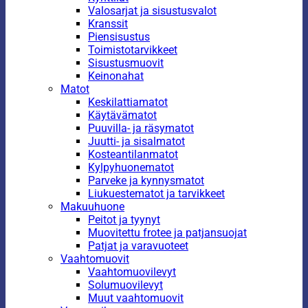
Valosarjat ja sisustusvalot
Kranssit
Piensisustus
Toimistotarvikkeet
Sisustusmuovit
Keinonahat
Matot
Keskilattiamatot
Käytävämatot
Puuvilla- ja räsymatot
Juutti- ja sisalmatot
Kosteantilanmatot
Kylpyhuonematot
Parveke ja kynnysmatot
Liukuestematot ja tarvikkeet
Makuuhuone
Peitot ja tyynyt
Muovitettu frotee ja patjansuojat
Patjat ja varavuoteet
Vaahtomuovit
Vaahtomuovilevyt
Solumuovilevyt
Muut vaahtomuovit