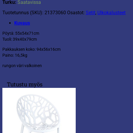
Turku:
Saatavissa
Tuotetunnus (SKU):
21373060
Osastot:
Setit
,
Ulkokalusteet
Kuvaus
Pöytä: 55x54x71cm
Tuoli: 39x40x79cm
Pakkauksen koko: 94x56x16cm
Paino: 16,5kg
rungon väri valkoinen
Tutustu myös