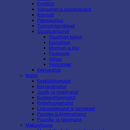
Kynttilät
Valosarjat ja sisustusvalot
Kranssit
Piensisustus
Toimistotarvikkeet
Sisustusmuovit
Staattiset kalvot
Kuviolliset
Marmori ja kivi
Puukuosit
Velour
Yksiväriset
Keinonahat
Matot
Keskilattiamatot
Käytävämatot
Juutti- ja sisalmatot
Kosteantilanmatot
Kylpyhuonematot
Liukuestematot ja tarvikkeet
Parveke ja kynnysmatot
Puuvilla- ja räsymatot
Makuuhuone