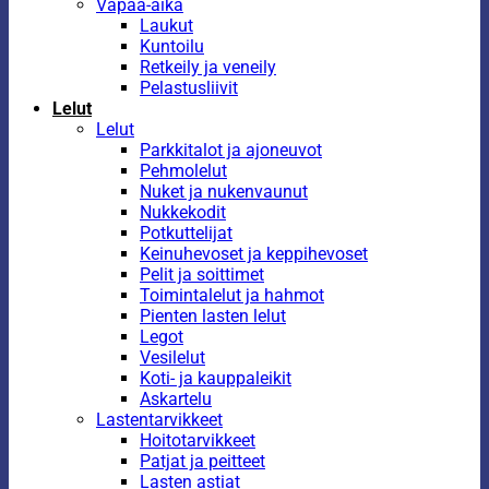
Vapaa-aika
Laukut
Kuntoilu
Retkeily ja veneily
Pelastusliivit
Lelut
Lelut
Parkkitalot ja ajoneuvot
Pehmolelut
Nuket ja nukenvaunut
Nukkekodit
Potkuttelijat
Keinuhevoset ja keppihevoset
Pelit ja soittimet
Toimintalelut ja hahmot
Pienten lasten lelut
Legot
Vesilelut
Koti- ja kauppaleikit
Askartelu
Lastentarvikkeet
Hoitotarvikkeet
Patjat ja peitteet
Lasten astiat