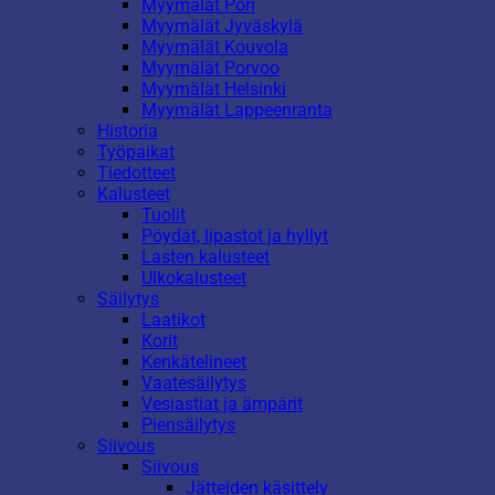
Myymälät Pori
Myymälät Jyväskylä
Myymälät Kouvola
Myymälät Porvoo
Myymälät Helsinki
Myymälät Lappeenranta
Historia
Työpaikat
Tiedotteet
Kalusteet
Tuolit
Pöydät, lipastot ja hyllyt
Lasten kalusteet
Ulkokalusteet
Säilytys
Laatikot
Korit
Kenkätelineet
Vaatesäilytys
Vesiastiat ja ämpärit
Piensäilytys
Siivous
Siivous
Jätteiden käsittely