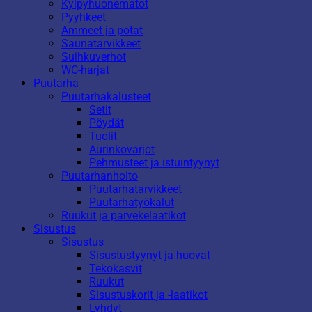
Kylpyhuonematot
Pyyhkeet
Ammeet ja potat
Saunatarvikkeet
Suihkuverhot
WC-harjat
Puutarha
Puutarhakalusteet
Setit
Pöydät
Tuolit
Aurinkovarjot
Pehmusteet ja istuintyynyt
Puutarhanhoito
Puutarhatarvikkeet
Puutarhatyökalut
Ruukut ja parvekelaatikot
Sisustus
Sisustus
Sisustustyynyt ja huovat
Tekokasvit
Ruukut
Sisustuskorit ja -laatikot
Lyhdyt