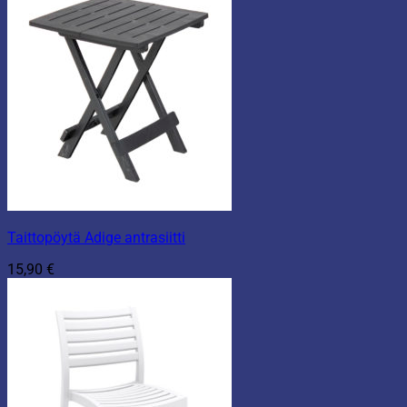
Taittopöytä Adige antrasiitti
15,90
€