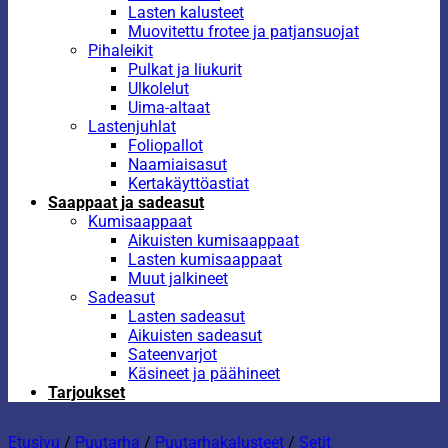
Lasten kalusteet
Muovitettu frotee ja patjansuojat
Pihaleikit
Pulkat ja liukurit
Ulkolelut
Uima-altaat
Lastenjuhlat
Foliopallot
Naamiaisasut
Kertakäyttöastiat
Saappaat ja sadeasut
Kumisaappaat
Aikuisten kumisaappaat
Lasten kumisaappaat
Muut jalkineet
Sadeasut
Lasten sadeasut
Aikuisten sadeasut
Sateenvarjot
Käsineet ja päähineet
Tarjoukset
Etusivu
/
Puutarha
/
Puutarhakalusteet
/
Setit