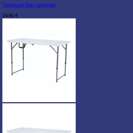
Taittotuoli Birki valkoinen
24,90
€