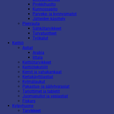
Pyykkihuolto
Kunnossapito
Parveke- ja kynnysmatot
Jätteiden käsittely
Pienrauta
Sähkötarvikkeet
Turvatuotteet
Työkalut
Keittiö
Astiat
Arabia
Iittala
Keittiötarvikkeet
Keittiötekstiilit
Kernit ja vahakankaat
Kertakäyttöastiat
Kylmälaukut
Pakastus- ja säilytysrasiat
Tarjottimet ja tabletit
Juomapullot ja vesiastiat
Fiskars
Kylpyhuone
Tarvikkeet