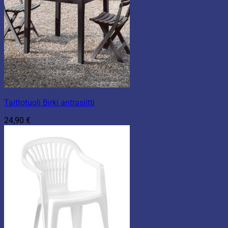
Taittotuoli Birki antrasiitti
24,90
€