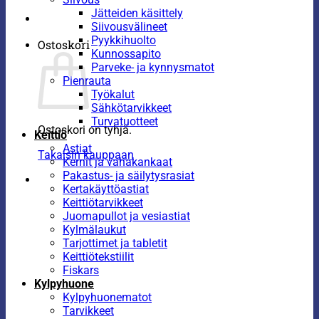
Jätteiden käsittely
Siivousvälineet
Pyykkihuolto
Ostoskori
Kunnossapito
Parveke- ja kynnysmatot
Pienrauta
Työkalut
Sähkötarvikkeet
Turvatuotteet
Ostoskori on tyhjä.
Keittiö
Astiat
Takaisin kauppaan
Kernit ja vahakankaat
Pakastus- ja säilytysrasiat
Kertakäyttöastiat
Keittiötarvikkeet
Juomapullot ja vesiastiat
Kylmälaukut
Tarjottimet ja tabletit
Keittiötekstiilit
Fiskars
Kylpyhuone
Kylpyhuonematot
Tarvikkeet