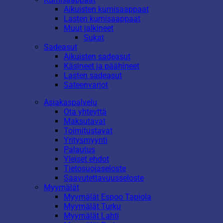
Aikuisten kumisaappaat
Lasten kumisaappaat
Muut jalkineet
Sukat
Sadeasut
Aikuisten sadeasut
Käsineet ja päähineet
Lasten sadeasut
Sateenvarjot
Asiakaspalvelu
Ota yhteyttä
Maksutavat
Toimitustavat
Yritysmyynti
Palautus
Yleiset ehdot
Tietosuojaseloste
Saavutettavuusseloste
Myymälät
Myymälät Espoo Tapiola
Myymälät Turku
Myymälät Lahti