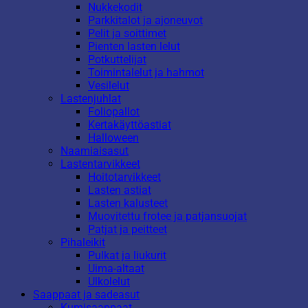
Nukkekodit
Parkkitalot ja ajoneuvot
Pelit ja soittimet
Pienten lasten lelut
Potkuttelijat
Toimintalelut ja hahmot
Vesilelut
Lastenjuhlat
Foliopallot
Kertakäyttöastiat
Halloween
Naamiaisasut
Lastentarvikkeet
Hoitotarvikkeet
Lasten astiat
Lasten kalusteet
Muovitettu frotee ja patjansuojat
Patjat ja peitteet
Pihaleikit
Pulkat ja liukurit
Uima-altaat
Ulkolelut
Saappaat ja sadeasut
Kumisaappaat