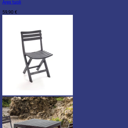
Ares tuoli
59,90
€