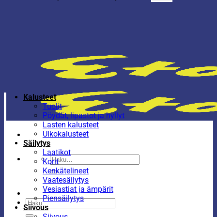
Kalusteet
Tuolit
Pöydät, lipastot ja hyllyt
Lasten kalusteet
Ulkokalusteet
Säilytys
Laatikot
Etsi:
Korit
Kenkätelineet
Vaatesäilytys
Vesiastiat ja ämpärit
Piensäilytys
Etsi:
Siivous
Siivous