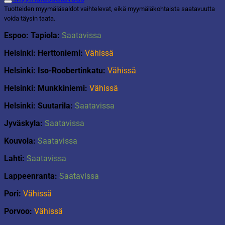
Tuotteiden myymäläsaldot vaihtelevat, eikä myymäläkohtaista saatavuutta
voida täysin taata.
Espoo: Tapiola:
Saatavissa
Helsinki: Herttoniemi:
Vähissä
Helsinki: Iso-Roobertinkatu:
Vähissä
Helsinki: Munkkiniemi:
Vähissä
Helsinki: Suutarila:
Saatavissa
Jyväskyla:
Saatavissa
Kouvola:
Saatavissa
Lahti:
Saatavissa
Lappeenranta:
Saatavissa
Pori:
Vähissä
Porvoo:
Vähissä