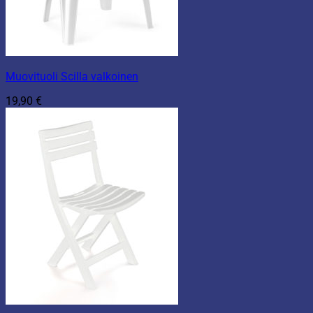
Muovituoli Scilla valkoinen
19,90
€