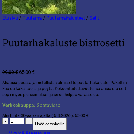
Etusivu
/
Puutarha
/
Puutarhakalusteet
/
Setit
Puutarhakaluste bistrosetti
Alkuperäinen
Nykyinen
99,00
€
65,00
€
hinta
hinta
Akaasia puusta ja metallista valmistettu puutarhakaluste. Pakettiin
oli:
on:
kuuluu kaksi tuolia ja pöytä. Kokoontaitettavuutensa ansioista setti
99,00 €.
65,00 €.
sopii myös pieneen tilaan ja se on helppo varastoida.
Verkkokauppa:
Saatavissa
Alin hinta 30-päivän ajalta (
6.8.2026
):
65,00
€
Puutarhakaluste
Lisää ostoskoriin
bistrosetti
määrä
Myymäläsaatavuus