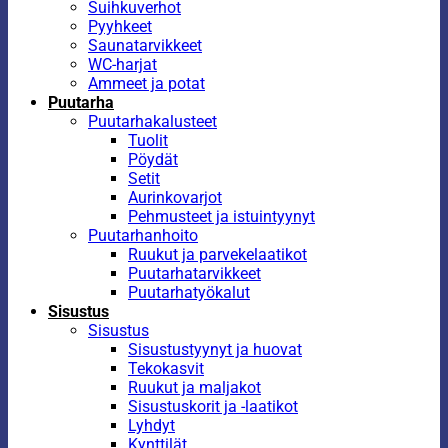
Suihkuverhot
Pyyhkeet
Saunatarvikkeet
WC-harjat
Ammeet ja potat
Puutarha
Puutarhakalusteet
Tuolit
Pöydät
Setit
Aurinkovarjot
Pehmusteet ja istuintyynyt
Puutarhanhoito
Ruukut ja parvekelaatikot
Puutarhatarvikkeet
Puutarhatyökalut
Sisustus
Sisustus
Sisustustyynyt ja huovat
Tekokasvit
Ruukut ja maljakot
Sisustuskorit ja -laatikot
Lyhdyt
Kynttilät