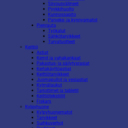
Siivousvälineet
Pyykkihuolto
Kunnossapito
Parveke- ja kynnysmatot
Pienrauta
Työkalut
Sähkötarvikkeet
Turvatuotteet
Keittiö
Astiat
Kernit ja vahakankaat
Pakastus- ja säilytysrasiat
Kertakäyttöastiat
Keittiötarvikkeet
Juomapullot ja vesiastiat
Kylmälaukut
Tarjottimet ja tabletit
Keittiötekstiilit
Fiskars
Kylpyhuone
Kylpyhuonematot
Tarvikkeet
Suihkuverhot