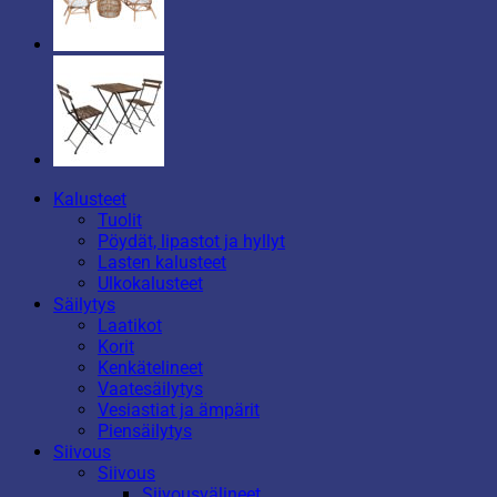
Kalusteet
Tuolit
Pöydät, lipastot ja hyllyt
Lasten kalusteet
Ulkokalusteet
Säilytys
Laatikot
Korit
Kenkätelineet
Vaatesäilytys
Vesiastiat ja ämpärit
Piensäilytys
Siivous
Siivous
Siivousvälineet