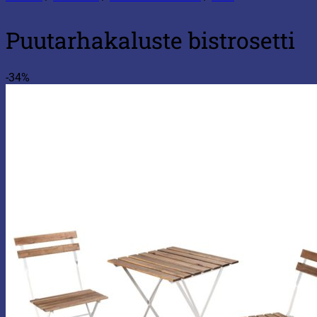
Puutarhakaluste bistrosetti
-34%