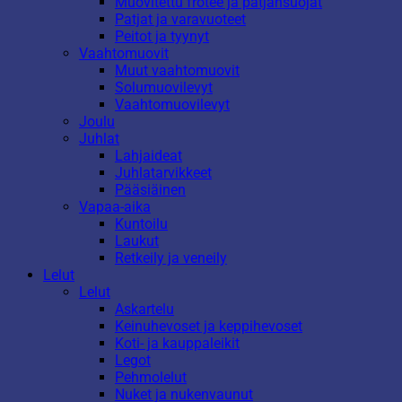
Muovitettu frotee ja patjansuojat
Patjat ja varavuoteet
Peitot ja tyynyt
Vaahtomuovit
Muut vaahtomuovit
Solumuovilevyt
Vaahtomuovilevyt
Joulu
Juhlat
Lahjaideat
Juhlatarvikkeet
Pääsiäinen
Vapaa-aika
Kuntoilu
Laukut
Retkeily ja veneily
Lelut
Lelut
Askartelu
Keinuhevoset ja keppihevoset
Koti- ja kauppaleikit
Legot
Pehmolelut
Nuket ja nukenvaunut