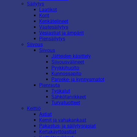
Säilytys
Laatikot
Korit
Kenkätelineet
Vaatesäilytys
Vesiastiat ja ämpärit
Piensäilytys
Siivous
Siivous
Jätteiden käsittely
Siivousvälineet
Pyykkihuolto
Kunnossapito
Parveke- ja kynnysmatot
Pienrauta
Työkalut
Sähkötarvikkeet
Turvatuotteet
Keittiö
Astiat
Kernit ja vahakankaat
Pakastus- ja säilytysrasiat
Kertakäyttöastiat