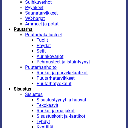
Suihkuverhot
Pyyhkeet
Saunatarvikkeet
WC-harjat
Ammeet ja potat
Puutarha
Puutarhakalusteet
Tuolit
Pöydät
Setit
Aurinkovarjot
Pehmusteet ja istuintyynyt
Puutarhanhoito
Ruukut ja parvekelaatikot
Puutarhatarvikkeet
Puutarhatyökalut
Sisustus
Sisustus
Sisustustyynyt ja huovat
Tekokasvit
Ruukut ja maljakot
Sisustuskorit ja -laatikot
Lyhdyt
Kynttilät