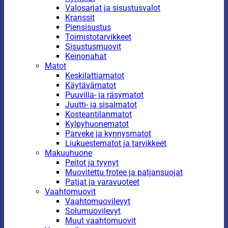
Valosarjat ja sisustusvalot
Kranssit
Piensisustus
Toimistotarvikkeet
Sisustusmuovit
Keinonahat
Matot
Keskilattiamatot
Käytävämatot
Puuvilla- ja räsymatot
Juutti- ja sisalmatot
Kosteantilanmatot
Kylpyhuonematot
Parveke ja kynnysmatot
Liukuestematot ja tarvikkeet
Makuuhuone
Peitot ja tyynyt
Muovitettu frotee ja patjansuojat
Patjat ja varavuoteet
Vaahtomuovit
Vaahtomuovilevyt
Solumuovilevyt
Muut vaahtomuovit