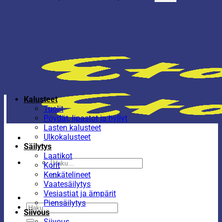
Kalusteet
Tuolit
Pöydät, lipastot ja hyllyt
Lasten kalusteet
Ulkokalusteet
Säilytys
Laatikot
Etsi:
Korit
Kenkätelineet
Vaatesäilytys
Vesiastiat ja ämpärit
Piensäilytys
Etsi:
Siivous
Siivous