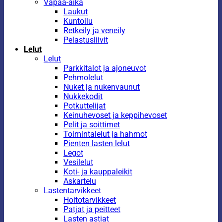
Vapaa-aika
Laukut
Kuntoilu
Retkeily ja veneily
Pelastusliivit
Lelut
Lelut
Parkkitalot ja ajoneuvot
Pehmolelut
Nuket ja nukenvaunut
Nukkekodit
Potkuttelijat
Keinuhevoset ja keppihevoset
Pelit ja soittimet
Toimintalelut ja hahmot
Pienten lasten lelut
Legot
Vesilelut
Koti- ja kauppaleikit
Askartelu
Lastentarvikkeet
Hoitotarvikkeet
Patjat ja peitteet
Lasten astiat