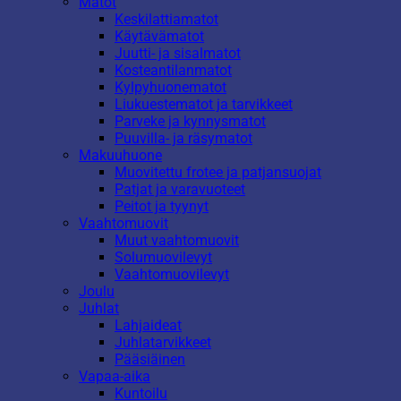
Matot
Keskilattiamatot
Käytävämatot
Juutti- ja sisalmatot
Kosteantilanmatot
Kylpyhuonematot
Liukuestematot ja tarvikkeet
Parveke ja kynnysmatot
Puuvilla- ja räsymatot
Makuuhuone
Muovitettu frotee ja patjansuojat
Patjat ja varavuoteet
Peitot ja tyynyt
Vaahtomuovit
Muut vaahtomuovit
Solumuovilevyt
Vaahtomuovilevyt
Joulu
Juhlat
Lahjaideat
Juhlatarvikkeet
Pääsiäinen
Vapaa-aika
Kuntoilu