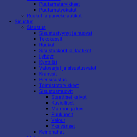
Puutarhatarvikkeet
Puutarhatyökalut
Ruukut ja parvekelaatikot
Sisustus
Sisustus
Sisustustyynyt ja huovat
Tekokasvit
Ruukut
Sisustuskorit ja -laatikot
Lyhdyt
Kynttilät
Valosarjat ja sisustusvalot
Kranssit
Piensisustus
Toimistotarvikkeet
Sisustusmuovit
Staattiset kalvot
Kuviolliset
Marmori ja kivi
Puukuosit
Velour
Yksiväriset
Keinonahat