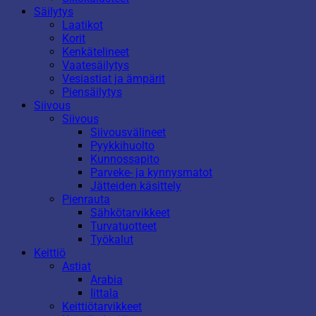
Säilytys
Laatikot
Korit
Kenkätelineet
Vaatesäilytys
Vesiastiat ja ämpärit
Piensäilytys
Siivous
Siivous
Siivousvälineet
Pyykkihuolto
Kunnossapito
Parveke- ja kynnysmatot
Jätteiden käsittely
Pienrauta
Sähkötarvikkeet
Turvatuotteet
Työkalut
Keittiö
Astiat
Arabia
Iittala
Keittiötarvikkeet