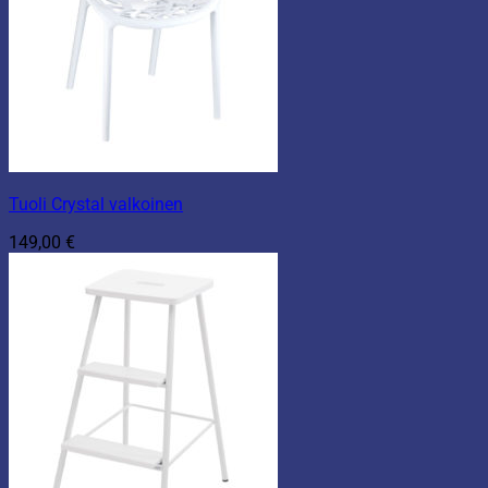
Tuoli Crystal valkoinen
149,00
€