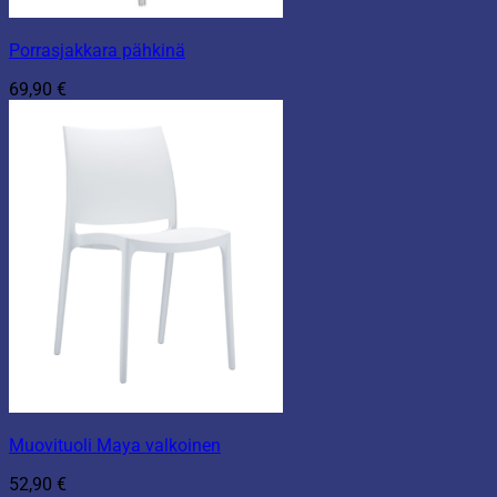
Porrasjakkara pähkinä
69,90
€
Muovituoli Maya valkoinen
52,90
€