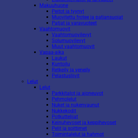
Makuuhuone
Peitot ja tyynyt
Muovitettu frotee ja patjansuojat
Patjat ja varavuoteet
Vaahtomuovit
Vaahtomuovilevyt
Solumuovilevyt
Muut vaahtomuovit
Vapaa-aika
Laukut
Kuntoilu
Retkeily ja veneily
Pelastusliivit
Lelut
Lelut
Parkkitalot ja ajoneuvot
Pehmolelut
Nuket ja nukenvaunut
Nukkekodit
Potkuttelijat
Keinuhevoset ja keppihevoset
Pelit ja soittimet
Toimintalelut ja hahmot