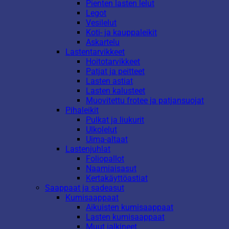
Pienten lasten lelut
Legot
Vesilelut
Koti- ja kauppaleikit
Askartelu
Lastentarvikkeet
Hoitotarvikkeet
Patjat ja peitteet
Lasten astiat
Lasten kalusteet
Muovitettu frotee ja patjansuojat
Pihaleikit
Pulkat ja liukurit
Ulkolelut
Uima-altaat
Lastenjuhlat
Foliopallot
Naamiaisasut
Kertakäyttöastiat
Saappaat ja sadeasut
Kumisaappaat
Aikuisten kumisaappaat
Lasten kumisaappaat
Muut jalkineet