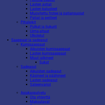
Lasten astiat
Lasten kalusteet
Muovitettu frotee ja patjansuojat
Patjat ja peitteet
Pihaleikit
Pulkat ja liukurit
Uima-altaat
Ulkolelut
Saappaat ja sadeasut
Kumisaappaat
Aikuisten kumisaappaat
Lasten kumisaappaat
Muut jalkineet
Sukat
Sadeasut
Aikuisten sadeasut
Käsineet ja päähineet
Lasten sadeasut
Sateenvarjot
Asiakaspalvelu
Ota yhteyttä
Maksutavat