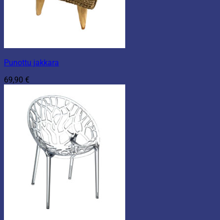
Punottu jakkara
69,90
€