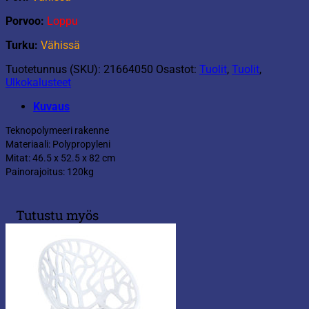
Porvoo:
Loppu
Turku:
Vähissä
Tuotetunnus (SKU):
21664050
Osastot:
Tuolit
,
Tuolit
,
Ulkokalusteet
Kuvaus
Teknopolymeeri rakenne
Materiaali: Polypropyleni
Mitat: 46.5 x 52.5 x 82 cm
Painorajoitus: 120kg
Tutustu myös