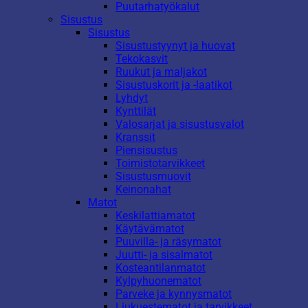
Puutarhatyökalut
Sisustus
Sisustus
Sisustustyynyt ja huovat
Tekokasvit
Ruukut ja maljakot
Sisustuskorit ja -laatikot
Lyhdyt
Kynttilät
Valosarjat ja sisustusvalot
Kranssit
Piensisustus
Toimistotarvikkeet
Sisustusmuovit
Keinonahat
Matot
Keskilattiamatot
Käytävämatot
Puuvilla- ja räsymatot
Juutti- ja sisalmatot
Kosteantilanmatot
Kylpyhuonematot
Parveke ja kynnysmatot
Liukuestematot ja tarvikkeet