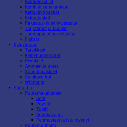
Keittiötekstiilit
Kernit ja vahakankaat
Kertakäyttöastiat
Kylmälaukut
Pakastus- ja säilytysrasiat
Tarjottimet ja tabletit
Juomapullot ja vesiastiat
Fiskars
Kylpyhuone
Tarvikkeet
Kylpyhuonematot
Pyyhkeet
Ammeet ja potat
Saunatarvikkeet
Suihkuverhot
WC-harjat
Puutarha
Puutarhakalusteet
Setit
Pöydät
Tuolit
Aurinkovarjot
Pehmusteet ja istuintyynyt
Puutarhanhoito