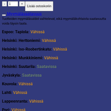
Tuoli
Lisää ostoskoriin
Mistral
terracotta
Myymäläsaatavuus
määrä
Tuotteiden myymäläsaldot vaihtelevat, eikä myymäläkohtaista saatavuutta
voida täysin taata.
Espoo: Tapiola:
Vähissä
Helsinki: Herttoniemi:
Vähissä
Helsinki: Iso-Roobertinkatu:
Vähissä
Helsinki: Munkkiniemi:
Vähissä
Helsinki: Suutarila:
Saatavissa
Jyväskyla:
Saatavissa
Kouvola:
Vähissä
Lahti:
Vähissä
Lappeenranta:
Vähissä
Pori:
Vähissä