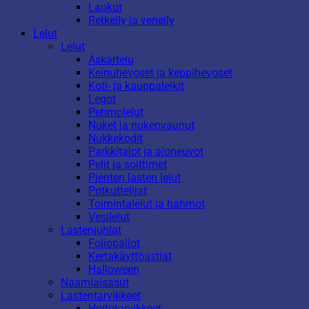
Laukut
Retkeily ja veneily
Lelut
Lelut
Askartelu
Keinuhevoset ja keppihevoset
Koti- ja kauppaleikit
Legot
Pehmolelut
Nuket ja nukenvaunut
Nukkekodit
Parkkitalot ja ajoneuvot
Pelit ja soittimet
Pienten lasten lelut
Potkuttelijat
Toimintalelut ja hahmot
Vesilelut
Lastenjuhlat
Foliopallot
Kertakäyttöastiat
Halloween
Naamiaisasut
Lastentarvikkeet
Hoitotarvikkeet