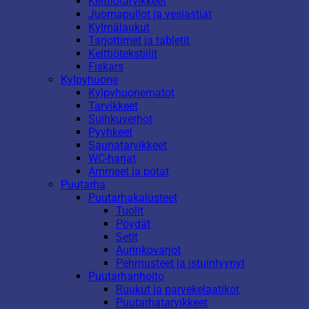
Keittiötarvikkeet
Juomapullot ja vesiastiat
Kylmälaukut
Tarjottimet ja tabletit
Keittiötekstiilit
Fiskars
Kylpyhuone
Kylpyhuonematot
Tarvikkeet
Suihkuverhot
Pyyhkeet
Saunatarvikkeet
WC-harjat
Ammeet ja potat
Puutarha
Puutarhakalusteet
Tuolit
Pöydät
Setit
Aurinkovarjot
Pehmusteet ja istuintyynyt
Puutarhanhoito
Ruukut ja parvekelaatikot
Puutarhatarvikkeet