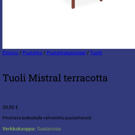
Etusivu
/
Puutarha
/
Puutarhakalusteet
/
Tuolit
Tuoli Mistral terracotta
39,90
€
Pinottava lasikuidulla vahvistettu puutarhatuoli.
Verkkokauppa:
Saatavissa