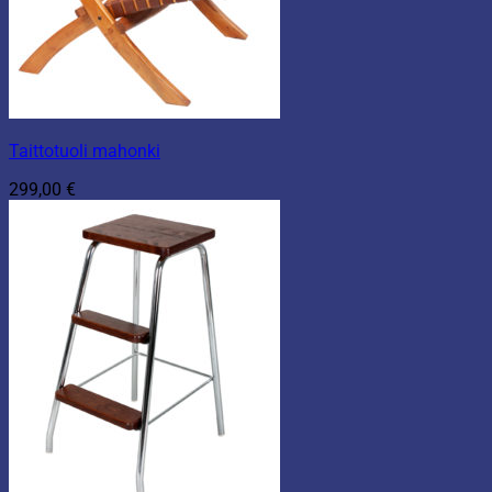
Taittotuoli mahonki
299,00
€