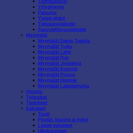
Toimitustavat
Yritysmyynti
Palautus
Yleiset ehdot
Tietosuojaseloste
Saavutettavuusseloste
Myymälät
Myymälät Espoo Tapiola
Myymälät Turku
Myymälät Lahti
Myymälät Pori
Myymälät Jyväskylä
Myymälät Kouvola
Myymälät Porvoo
Myymälät Helsinki
Myymälät Lappeenranta
Historia
Työpaikat
Tiedotteet
Kalusteet
Tuolit
Pöydät, lipastot ja hyllyt
Lasten kalusteet
Ulkokalusteet