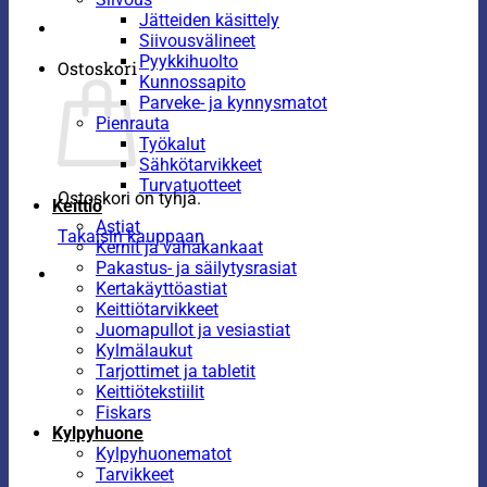
Jätteiden käsittely
Siivousvälineet
Pyykkihuolto
Ostoskori
Kunnossapito
Parveke- ja kynnysmatot
Pienrauta
Työkalut
Sähkötarvikkeet
Turvatuotteet
Ostoskori on tyhjä.
Keittiö
Astiat
Takaisin kauppaan
Kernit ja vahakankaat
Pakastus- ja säilytysrasiat
Kertakäyttöastiat
Keittiötarvikkeet
Juomapullot ja vesiastiat
Kylmälaukut
Tarjottimet ja tabletit
Keittiötekstiilit
Fiskars
Kylpyhuone
Kylpyhuonematot
Tarvikkeet