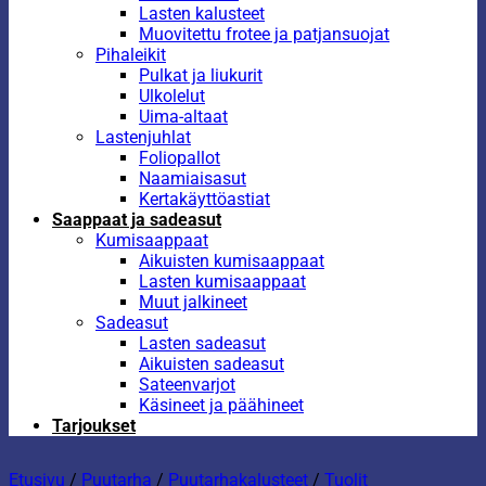
Lasten kalusteet
Muovitettu frotee ja patjansuojat
Pihaleikit
Pulkat ja liukurit
Ulkolelut
Uima-altaat
Lastenjuhlat
Foliopallot
Naamiaisasut
Kertakäyttöastiat
Saappaat ja sadeasut
Kumisaappaat
Aikuisten kumisaappaat
Lasten kumisaappaat
Muut jalkineet
Sadeasut
Lasten sadeasut
Aikuisten sadeasut
Sateenvarjot
Käsineet ja päähineet
Tarjoukset
Etusivu
/
Puutarha
/
Puutarhakalusteet
/
Tuolit