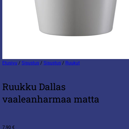
Etusivu
/
Sisustus
/
Sisustus
/
Ruukut
Ruukku Dallas
vaaleanharmaa matta
7,90
€