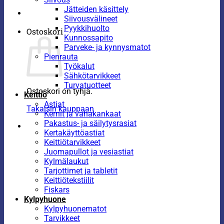
Jätteiden käsittely
Siivousvälineet
Pyykkihuolto
Ostoskori
Kunnossapito
Parveke- ja kynnysmatot
Pienrauta
Työkalut
Sähkötarvikkeet
Turvatuotteet
Ostoskori on tyhjä.
Keittiö
Astiat
Takaisin kauppaan
Kernit ja vahakankaat
Pakastus- ja säilytysrasiat
Kertakäyttöastiat
Keittiötarvikkeet
Juomapullot ja vesiastiat
Kylmälaukut
Tarjottimet ja tabletit
Keittiötekstiilit
Fiskars
Kylpyhuone
Kylpyhuonematot
Tarvikkeet