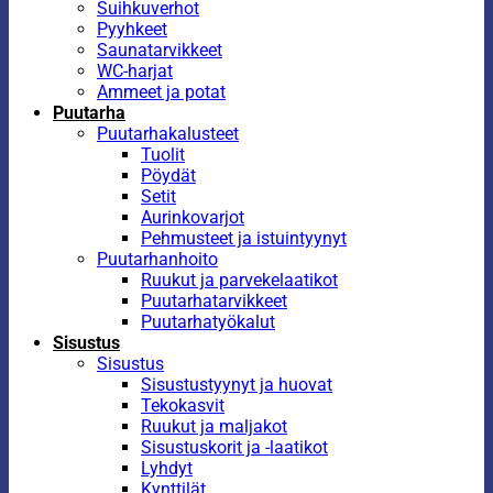
Suihkuverhot
Pyyhkeet
Saunatarvikkeet
WC-harjat
Ammeet ja potat
Puutarha
Puutarhakalusteet
Tuolit
Pöydät
Setit
Aurinkovarjot
Pehmusteet ja istuintyynyt
Puutarhanhoito
Ruukut ja parvekelaatikot
Puutarhatarvikkeet
Puutarhatyökalut
Sisustus
Sisustus
Sisustustyynyt ja huovat
Tekokasvit
Ruukut ja maljakot
Sisustuskorit ja -laatikot
Lyhdyt
Kynttilät