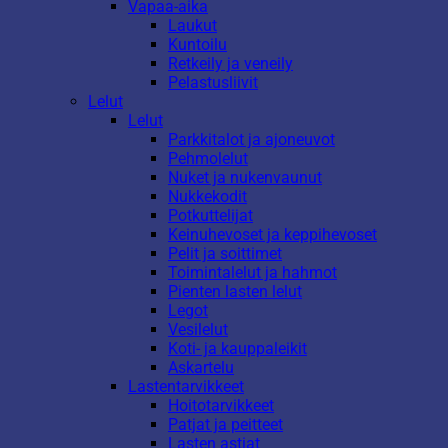
Vapaa-aika
Laukut
Kuntoilu
Retkeily ja veneily
Pelastusliivit
Lelut
Lelut
Parkkitalot ja ajoneuvot
Pehmolelut
Nuket ja nukenvaunut
Nukkekodit
Potkuttelijat
Keinuhevoset ja keppihevoset
Pelit ja soittimet
Toimintalelut ja hahmot
Pienten lasten lelut
Legot
Vesilelut
Koti- ja kauppaleikit
Askartelu
Lastentarvikkeet
Hoitotarvikkeet
Patjat ja peitteet
Lasten astiat