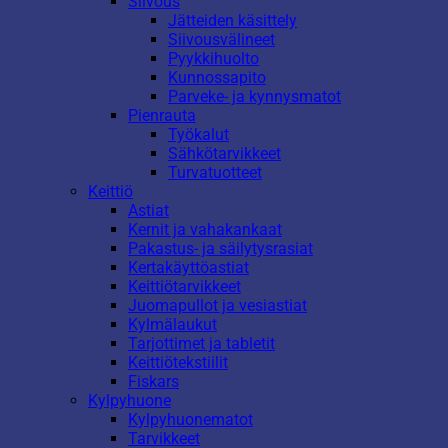
Siivous
Jätteiden käsittely
Siivousvälineet
Pyykkihuolto
Kunnossapito
Parveke- ja kynnysmatot
Pienrauta
Työkalut
Sähkötarvikkeet
Turvatuotteet
Keittiö
Astiat
Kernit ja vahakankaat
Pakastus- ja säilytysrasiat
Kertakäyttöastiat
Keittiötarvikkeet
Juomapullot ja vesiastiat
Kylmälaukut
Tarjottimet ja tabletit
Keittiötekstiilit
Fiskars
Kylpyhuone
Kylpyhuonematot
Tarvikkeet