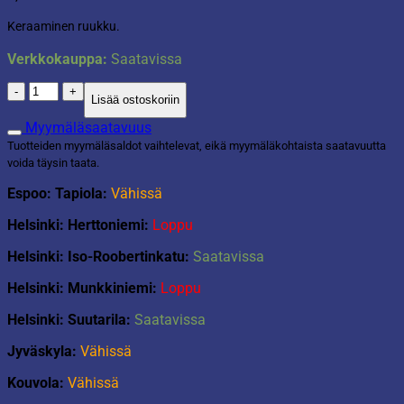
Keraaminen ruukku.
Verkkokauppa:
Saatavissa
Ruukku
Lisää ostoskoriin
Dallas
vaaleanharmaa
Myymäläsaatavuus
matta
Tuotteiden myymäläsaldot vaihtelevat, eikä myymäläkohtaista saatavuutta
määrä
voida täysin taata.
Espoo: Tapiola:
Vähissä
Helsinki: Herttoniemi:
Loppu
Helsinki: Iso-Roobertinkatu:
Saatavissa
Helsinki: Munkkiniemi:
Loppu
Helsinki: Suutarila:
Saatavissa
Jyväskyla:
Vähissä
Kouvola:
Vähissä