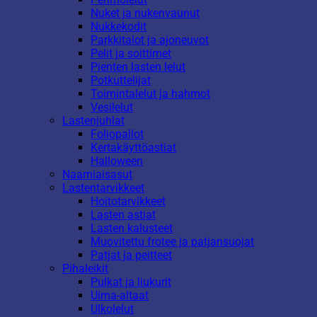
Nuket ja nukenvaunut
Nukkekodit
Parkkitalot ja ajoneuvot
Pelit ja soittimet
Pienten lasten lelut
Potkuttelijat
Toimintalelut ja hahmot
Vesilelut
Lastenjuhlat
Foliopallot
Kertakäyttöastiat
Halloween
Naamiaisasut
Lastentarvikkeet
Hoitotarvikkeet
Lasten astiat
Lasten kalusteet
Muovitettu frotee ja patjansuojat
Patjat ja peitteet
Pihaleikit
Pulkat ja liukurit
Uima-altaat
Ulkolelut