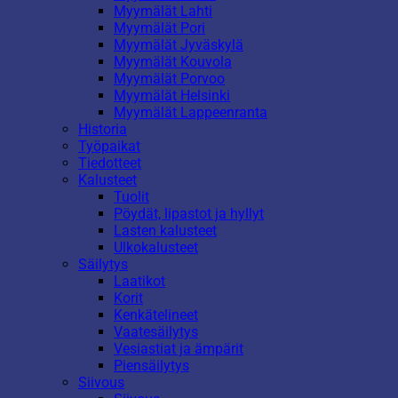
Myymälät Lahti
Myymälät Pori
Myymälät Jyväskylä
Myymälät Kouvola
Myymälät Porvoo
Myymälät Helsinki
Myymälät Lappeenranta
Historia
Työpaikat
Tiedotteet
Kalusteet
Tuolit
Pöydät, lipastot ja hyllyt
Lasten kalusteet
Ulkokalusteet
Säilytys
Laatikot
Korit
Kenkätelineet
Vaatesäilytys
Vesiastiat ja ämpärit
Piensäilytys
Siivous