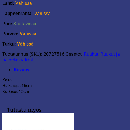
Lahti:
Vähissä
Lappeenranta:
Vähissä
Pori:
Saatavissa
Porvoo:
Vähissä
Turku:
Vähissä
Tuotetunnus (SKU):
20727516
Osastot:
Ruukut
,
Ruukut ja
parvekelaatikot
Kuvaus
Koko:
Halkaisija: 16cm
Korkeus: 15cm
Tutustu myös