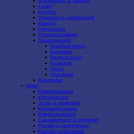
Sisustuskorit ja -laatikot
Lyhdyt
Kynttilät
Valosarjat ja sisustusvalot
Kranssit
Piensisustus
Toimistotarvikkeet
Sisustusmuovit
Staattiset kalvot
Kuviolliset
Marmori ja kivi
Puukuosit
Velour
Yksiväriset
Keinonahat
Matot
Keskilattiamatot
Käytävämatot
Juutti- ja sisalmatot
Kosteantilanmatot
Kylpyhuonematot
Liukuestematot ja tarvikkeet
Parveke ja kynnysmatot
Puuvilla- ja räsymatot