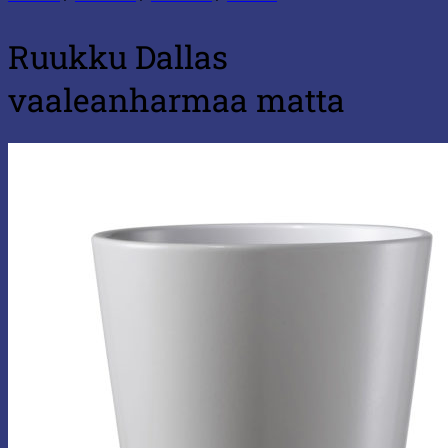
Ruukku Dallas
vaaleanharmaa matta