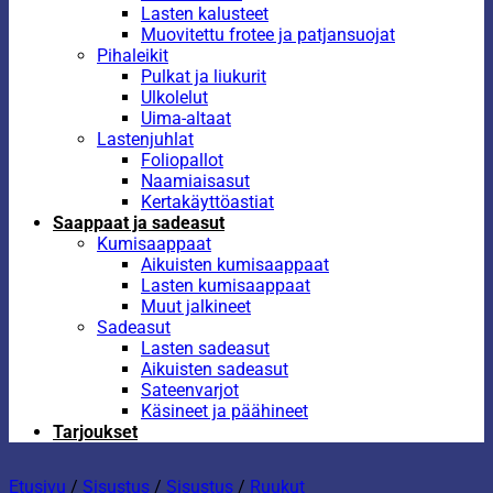
Lasten kalusteet
Muovitettu frotee ja patjansuojat
Pihaleikit
Pulkat ja liukurit
Ulkolelut
Uima-altaat
Lastenjuhlat
Foliopallot
Naamiaisasut
Kertakäyttöastiat
Saappaat ja sadeasut
Kumisaappaat
Aikuisten kumisaappaat
Lasten kumisaappaat
Muut jalkineet
Sadeasut
Lasten sadeasut
Aikuisten sadeasut
Sateenvarjot
Käsineet ja päähineet
Tarjoukset
Etusivu
/
Sisustus
/
Sisustus
/
Ruukut