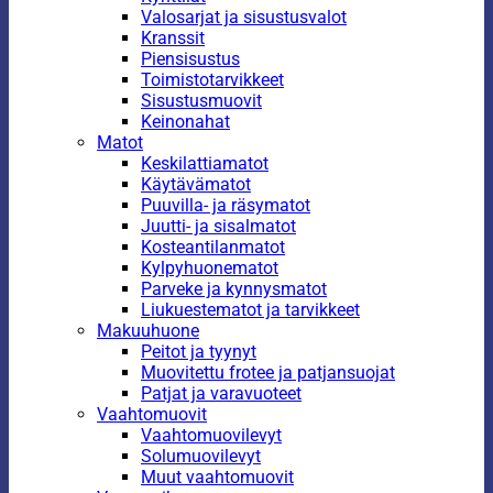
Valosarjat ja sisustusvalot
Kranssit
Piensisustus
Toimistotarvikkeet
Sisustusmuovit
Keinonahat
Matot
Keskilattiamatot
Käytävämatot
Puuvilla- ja räsymatot
Juutti- ja sisalmatot
Kosteantilanmatot
Kylpyhuonematot
Parveke ja kynnysmatot
Liukuestematot ja tarvikkeet
Makuuhuone
Peitot ja tyynyt
Muovitettu frotee ja patjansuojat
Patjat ja varavuoteet
Vaahtomuovit
Vaahtomuovilevyt
Solumuovilevyt
Muut vaahtomuovit