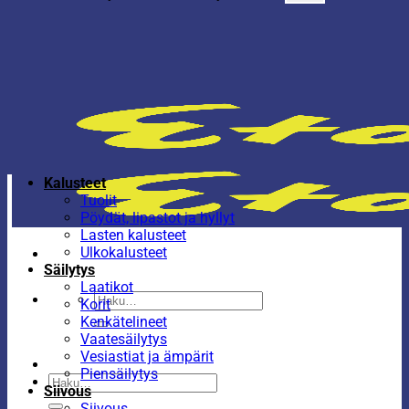
Kalusteet
Tuolit
Pöydät, lipastot ja hyllyt
Lasten kalusteet
Ulkokalusteet
Säilytys
Laatikot
Etsi:
Korit
Kenkätelineet
Vaatesäilytys
Vesiastiat ja ämpärit
Piensäilytys
Etsi:
Siivous
Siivous