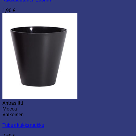
1,90
€
Antrasiitti
Mocca
Valkoinen
Tubus kukkaruukku
7,50
€