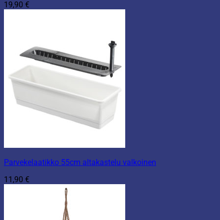
19,90
€
Parvekelaatikko 55cm altakastelu valkoinen
11,90
€