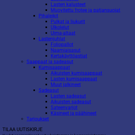
Lasten kalusteet
Muovitettu frotee ja patjansuojat
Pihaleikit
Pulkat ja liukurit
Ulkolelut
Uima-altaat
Lastenjuhlat
Foliopallot
Naamiaisasut
Kertakäyttöastiat
Saappaat ja sadeasut
Kumisaappaat
Aikuisten kumisaappaat
Lasten kumisaappaat
Muut jalkineet
Sadeasut
Lasten sadeasut
Aikuisten sadeasut
Sateenvarjot
Käsineet ja päähineet
Tarjoukset
TILAA UUTISKIRJE