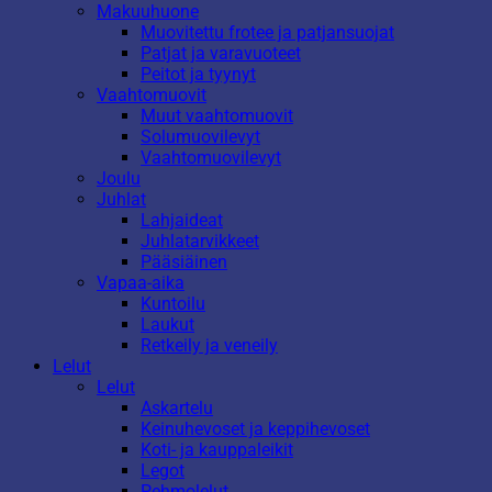
Makuuhuone
Muovitettu frotee ja patjansuojat
Patjat ja varavuoteet
Peitot ja tyynyt
Vaahtomuovit
Muut vaahtomuovit
Solumuovilevyt
Vaahtomuovilevyt
Joulu
Juhlat
Lahjaideat
Juhlatarvikkeet
Pääsiäinen
Vapaa-aika
Kuntoilu
Laukut
Retkeily ja veneily
Lelut
Lelut
Askartelu
Keinuhevoset ja keppihevoset
Koti- ja kauppaleikit
Legot
Pehmolelut