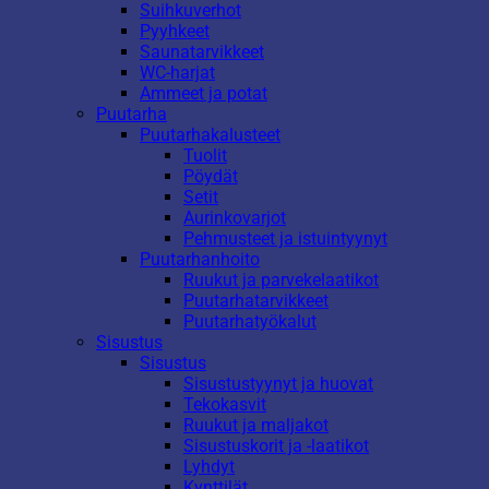
Suihkuverhot
Pyyhkeet
Saunatarvikkeet
WC-harjat
Ammeet ja potat
Puutarha
Puutarhakalusteet
Tuolit
Pöydät
Setit
Aurinkovarjot
Pehmusteet ja istuintyynyt
Puutarhanhoito
Ruukut ja parvekelaatikot
Puutarhatarvikkeet
Puutarhatyökalut
Sisustus
Sisustus
Sisustustyynyt ja huovat
Tekokasvit
Ruukut ja maljakot
Sisustuskorit ja -laatikot
Lyhdyt
Kynttilät