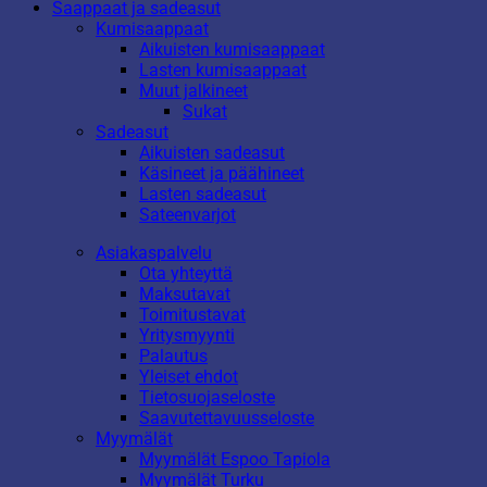
Saappaat ja sadeasut
Kumisaappaat
Aikuisten kumisaappaat
Lasten kumisaappaat
Muut jalkineet
Sukat
Sadeasut
Aikuisten sadeasut
Käsineet ja päähineet
Lasten sadeasut
Sateenvarjot
Asiakaspalvelu
Ota yhteyttä
Maksutavat
Toimitustavat
Yritysmyynti
Palautus
Yleiset ehdot
Tietosuojaseloste
Saavutettavuusseloste
Myymälät
Myymälät Espoo Tapiola
Myymälät Turku