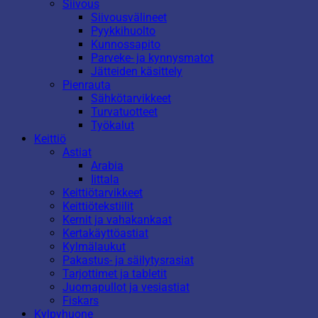
Siivous
Siivousvälineet
Pyykkihuolto
Kunnossapito
Parveke- ja kynnysmatot
Jätteiden käsittely
Pienrauta
Sähkötarvikkeet
Turvatuotteet
Työkalut
Keittiö
Astiat
Arabia
Iittala
Keittiötarvikkeet
Keittiötekstiilit
Kernit ja vahakankaat
Kertakäyttöastiat
Kylmälaukut
Pakastus- ja säilytysrasiat
Tarjottimet ja tabletit
Juomapullot ja vesiastiat
Fiskars
Kylpyhuone