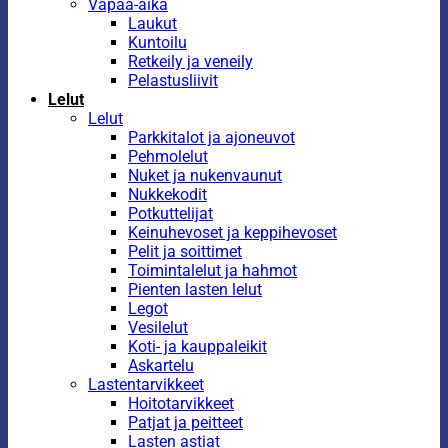
Vapaa-aika
Laukut
Kuntoilu
Retkeily ja veneily
Pelastusliivit
Lelut
Lelut
Parkkitalot ja ajoneuvot
Pehmolelut
Nuket ja nukenvaunut
Nukkekodit
Potkuttelijat
Keinuhevoset ja keppihevoset
Pelit ja soittimet
Toimintalelut ja hahmot
Pienten lasten lelut
Legot
Vesilelut
Koti- ja kauppaleikit
Askartelu
Lastentarvikkeet
Hoitotarvikkeet
Patjat ja peitteet
Lasten astiat