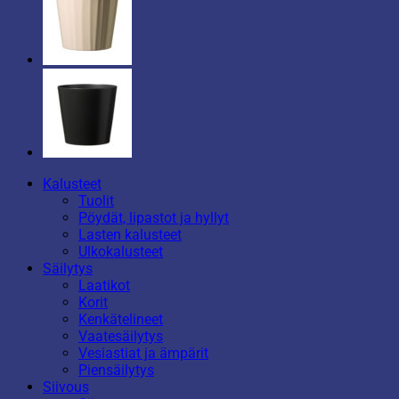
Kalusteet
Tuolit
Pöydät, lipastot ja hyllyt
Lasten kalusteet
Ulkokalusteet
Säilytys
Laatikot
Korit
Kenkätelineet
Vaatesäilytys
Vesiastiat ja ämpärit
Piensäilytys
Siivous