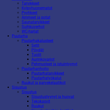
Tarvikkeet
Kylpyhuonematot
Pyyhkeet
Ammeet ja potat
Saunatarvikkeet
Suihkuverhot
WC-harjat
Puutarha
Puutarhakalusteet
Setit
Pöydät
Tuolit
Aurinkovarjot
Pehmusteet ja istuintyynyt
Puutarhanhoito
Puutarhatarvikkeet
Puutarhatyökalut
Ruukut ja parvekelaatikot
Sisustus
Sisustus
Sisustustyynyt ja huovat
Tekokasvit
Ruukut